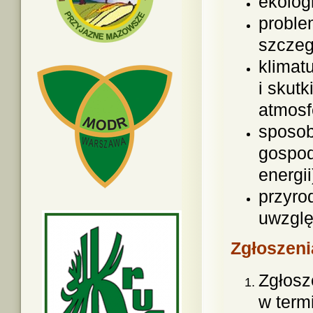
ekologi
proble
szczeg
klimat
i skut
atmosf
sposob
gospod
energii
przyro
uwzglę
Zgłoszeni
Zgłosz
w term