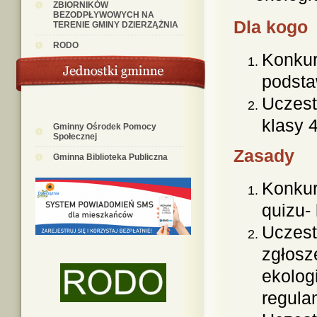
ZBIORNIKÓW
BEZODPŁYWOWYCH NA
Dla kogo
TERENIE GMINY DZIERZĄŻNIA
RODO
Konkur
podsta
Uczest
klasy 
Gminny Ośrodek Pomocy
Społecznej
Zasady
Gminna Biblioteka Publiczna
Konkur
quizu-
Uczest
zgłosz
ekologi
regula