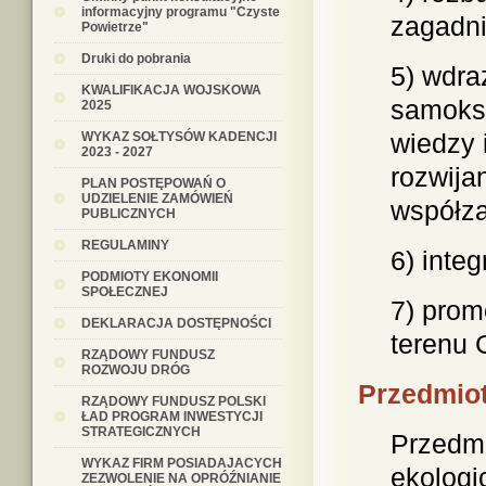
informacyjny programu "Czyste
zagadni
Powietrze"
Druki do pobrania
5) wdra
KWALIFIKACJA WOJSKOWA
samoksz
2025
wiedzy 
WYKAZ SOŁTYSÓW KADENCJI
2023 - 2027
rozwija
PLAN POSTĘPOWAŃ O
UDZIELENIE ZAMÓWIEŃ
współza
PUBLICZNYCH
REGULAMINY
6) inte
PODMIOTY EKONOMII
SPOŁECZNEJ
7) prom
DEKLARACJA DOSTĘPNOŚCI
terenu 
RZĄDOWY FUNDUSZ
ROZWOJU DRÓG
Przedmio
RZĄDOWY FUNDUSZ POLSKI
ŁAD PROGRAM INWESTYCJI
STRATEGICZNYCH
Przedmi
WYKAZ FIRM POSIADAJACYCH
ekologi
ZEZWOLENIE NA OPRÓŹNIANIE