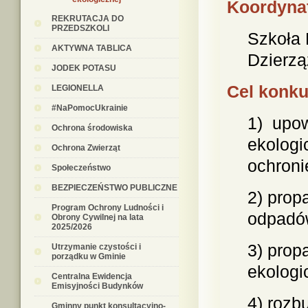
Koordyna
REKRUTACJA DO
PRZEDSZKOLI
Szkoła 
AKTYWNA TABLICA
Dzierzą
JODEK POTASU
Cel konk
LEGIONELLA
#NaPomocUkrainie
1) upow
Ochrona środowiska
ekologi
Ochrona Zwierząt
ochroni
Społeczeństwo
BEZPIECZEŃSTWO PUBLICZNE
2) prop
Program Ochrony Ludności i
odpadó
Obrony Cywilnej na lata
2025/2026
3) prop
Utrzymanie czystości i
porządku w Gminie
ekologi
Centralna Ewidencja
Emisyjności Budynków
4) rozb
Gminny punkt konsultacyjno-