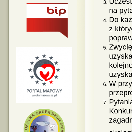
Uczest
na pyt
Do każ
z któr
popraw
Zwycię
uzyska
kolejno
uzyska
W przy
przepr
Pytani
Konkur
zagadn