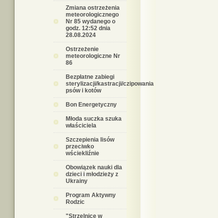
Zmiana ostrzeżenia
meteorologicznego
Nr 85 wydanego o
godz. 12:52 dnia
28.08.2024
Ostrzeżenie
meteorologiczne Nr
86
Bezpłatne zabiegi
sterylizacji/kastracji/czipowania
psów i kotów
Bon Energetyczny
Młoda suczka szuka
właściciela
Szczepienia lisów
przeciwko
wściekliźnie
Obowiązek nauki dla
dzieci i młodzieży z
Ukrainy
Program Aktywny
Rodzic
"Strzelnice w