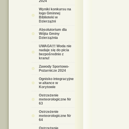
2024
Wyniki konkursu na
logo Gminnej
Biblioteki w
Dzierzążni
Absolutorium dla
Wójta Gminy
Dzierzążnia
UWAGA!!! Woda nie
nadaje się do picia
bezpośrednio z
kranu!
Zawody Sportowo-
Pożarnicze 2024
Ognisko integracyjne
w altance w
Korytowie
Ostrzeżenie
meteorologiczne Nr
63
Ostrzeżenie
meteorologiczne Nr
64
Ostrzeżenie