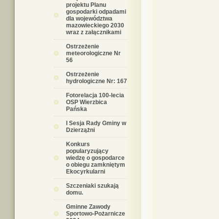
projektu Planu
gospodarki odpadami
dla województwa
mazowieckiego 2030
wraz z załącznikami
Ostrzeżenie
meteorologiczne Nr
56
Ostrzeżenie
hydrologiczne Nr: 167
Fotorelacja 100-lecia
OSP Wierzbica
Pańska
I Sesja Rady Gminy w
Dzierzążni
Konkurs
popularyzujący
wiedzę o gospodarce
o obiegu zamkniętym
Ekocyrkularni
Szczeniaki szukają
domu.
Gminne Zawody
Sportowo-Pożarnicze