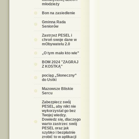
młodzieży
Bon na zasiedlenie
Gminna Rada
Seniorów
Zastrzeż PESEL i
chroń swoje dane w
mObywatelu 2.0
„O tym mało kto wie”
BOM 2024 "ZAGRAJ
Z KOSTKĄ"
pociąg „Słoneczny”
do Ustki
Mazowsze Bliskie
Sercu
Zabezpiecz swój
PESEL, aby nikt nie
wykorzystał go bez
Twojej wiedzy.
Dowiedz się, dlaczego
warto zastrzec swój
PESEL oraz jak
szybko i bezpłatnie
zrobić to w aplikacji