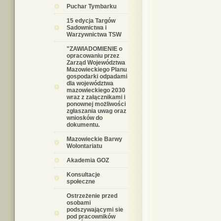
Puchar Tymbarku
15 edycja Targów
Sadownictwa i
Warzywnictwa TSW
"ZAWIADOMIENIE o
opracowaniu przez
Zarząd Województwa
Mazowieckiego Planu
gospodarki odpadami
dla województwa
mazowieckiego 2030
wraz z załącznikami i
ponownej możliwości
zgłaszania uwag oraz
wniosków do
dokumentu.
Mazowieckie Barwy
Wolontariatu
Akademia GOZ
Konsultacje
społeczne
Ostrzeżenie przed
osobami
podszywającymi sie
pod pracowników