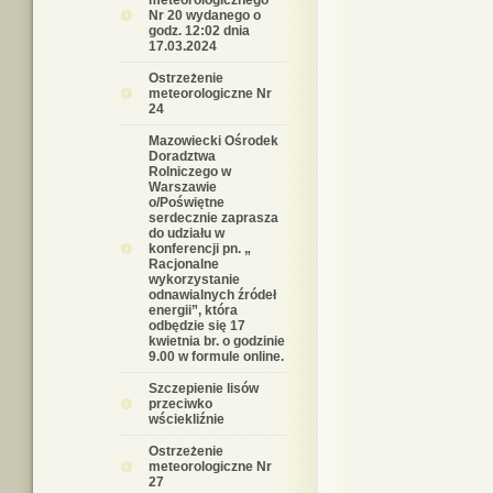
meteorologicznego
Nr 20 wydanego o
godz. 12:02 dnia
17.03.2024
Ostrzeżenie
meteorologiczne Nr
24
Mazowiecki Ośrodek
Doradztwa
Rolniczego w
Warszawie
o/Poświętne
serdecznie zaprasza
do udziału w
konferencji pn. „
Racjonalne
wykorzystanie
odnawialnych źródeł
energii”, która
odbędzie się 17
kwietnia br. o godzinie
9.00 w formule online.
Szczepienie lisów
przeciwko
wściekliźnie
Ostrzeżenie
meteorologiczne Nr
27