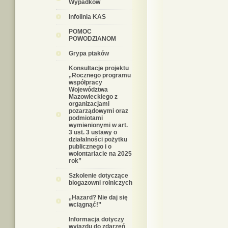
Wypadków
Infolinia KAS
POMOC
POWODZIANOM
Grypa ptaków
Konsultacje projektu
„Rocznego programu
współpracy
Województwa
Mazowieckiego z
organizacjami
pozarządowymi oraz
podmiotami
wymienionymi w art.
3 ust. 3 ustawy o
działalności pożytku
publicznego i o
wolontariacie na 2025
rok”
Szkolenie dotyczące
biogazowni rolniczych
„Hazard? Nie daj się
wciągnąć!”
Informacja dotyczy
wyjazdu do zdarzeń