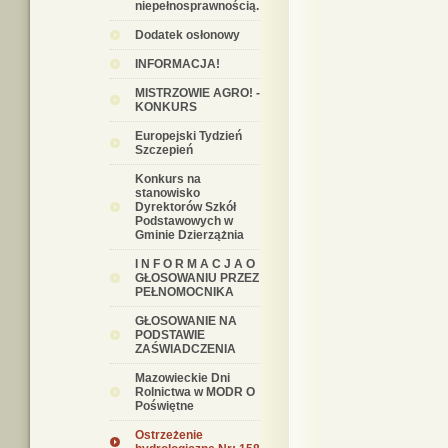
niepełnosprawnością.
Dodatek osłonowy
INFORMACJA!
MISTRZOWIE AGRO! -
KONKURS
Europejski Tydzień
Szczepień
Konkurs na
stanowisko
Dyrektorów Szkół
Podstawowych w
Gminie Dzierzążnia
I N F O R M A C J A O
GŁOSOWANIU PRZEZ
PEŁNOMOCNIKA
GŁOSOWANIE NA
PODSTAWIE
ZAŚWIADCZENIA
Mazowieckie Dni
Rolnictwa w MODR O
Poświętne
Ostrzeżenie