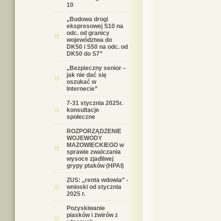
10
„Budowa drogi
ekspresowej S10 na
odc. od granicy
województwa do
DK50 i S50 na odc. od
DK50 do S7”
„Bezpieczny senior –
jak nie dać się
oszukać w
Internecie”
7-31 stycznia 2025r.
konsultacje
społeczne
ROZPORZĄDZENIE
WOJEWODY
MAZOWIECKIEGO w
sprawie zwalczania
wysoce zjadliwej
grypy ptaków (HPAI)
ZUS: „renta wdowia” -
wnioski od stycznia
2025 r.
Pozyskiwanie
piasków i żwirów z