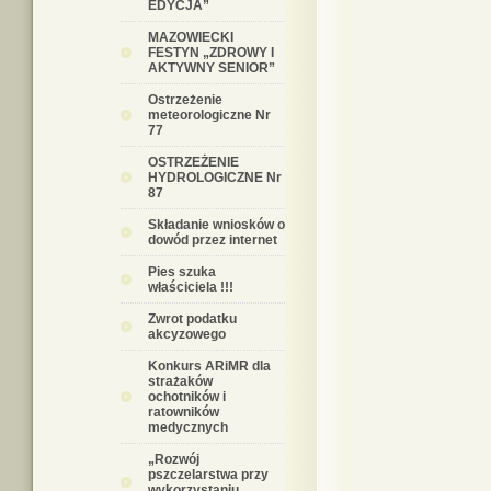
EDYCJA”
MAZOWIECKI
FESTYN „ZDROWY I
AKTYWNY SENIOR”
Ostrzeżenie
meteorologiczne Nr
77
OSTRZEŻENIE
HYDROLOGICZNE Nr
87
Składanie wniosków o
dowód przez internet
Pies szuka
właściciela !!!
Zwrot podatku
akcyzowego
Konkurs ARiMR dla
strażaków
ochotników i
ratowników
medycznych
„Rozwój
pszczelarstwa przy
wykorzystaniu