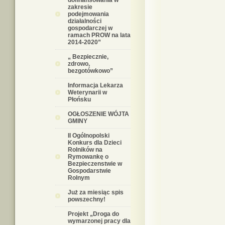
dofinansowania w
zakresie
podejmowania
działalności
gospodarczej w
ramach PROW na lata
2014-2020”
„ Bezpiecznie,
zdrowo,
bezgotówkowo”
Informacja Lekarza
Weterynarii w
Płońsku
OGŁOSZENIE WÓJTA
GMINY
II Ogólnopolski
Konkurs dla Dzieci
Rolników na
Rymowankę o
Bezpieczenstwie w
Gospodarstwie
Rolnym
Już za miesiąc spis
powszechny!
Projekt „Droga do
wymarzonej pracy dla