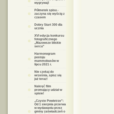
wygrywaj!
Półmetek spisu -
zaczyna się wyścig z
czasem
Dobry Start 300 dla
ucznia
XVI edycja konkursu
fotograficznego
„Mazowsze bliskie
sercu”
Harmonogram
postoju
mammobusów w
lipcu 2021 r.
Nie czekaj do
września, spisz się
już teraz!
Nakręć film
promujący udział w
spisie!
„Czyste Powietrze”:
Od 1 sierpnia przerwa
w wydawaniu przez
gminy zaświadczeń o