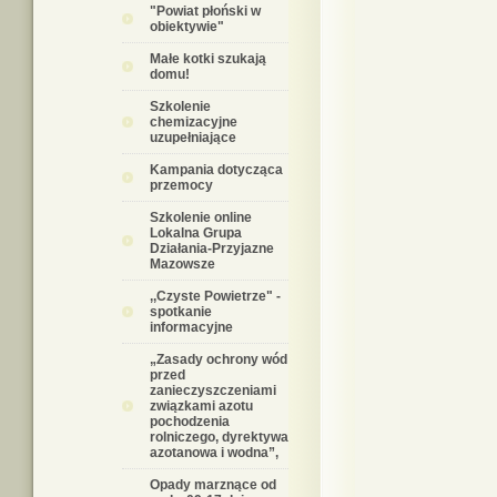
"Powiat płoński w
obiektywie"
Małe kotki szukają
domu!
Szkolenie
chemizacyjne
uzupełniające
Kampania dotycząca
przemocy
Szkolenie online
Lokalna Grupa
Działania-Przyjazne
Mazowsze
,,Czyste Powietrze" -
spotkanie
informacyjne
„Zasady ochrony wód
przed
zanieczyszczeniami
związkami azotu
pochodzenia
rolniczego, dyrektywa
azotanowa i wodna”,
Opady marznące od