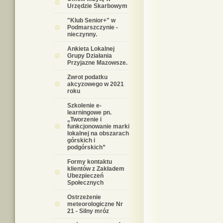
Urzędzie Skarbowym
"Klub Senior+" w
Podmarszczynie -
nieczynny.
Ankieta Lokalnej
Grupy Działania
Przyjazne Mazowsze.
Zwrot podatku
akcyzowego w 2021
roku
Szkolenie e-
learningowe pn.
„Tworzenie i
funkcjonowanie marki
lokalnej na obszarach
górskich i
podgórskich”
Formy kontaktu
klientów z Zakładem
Ubezpieczeń
Społecznych
Ostrzeżenie
meteorologiczne Nr
21 - Silny mróz