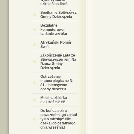
szkoleń on-line”
Spotkanie Sołtysów z
Gminy Dzierzążnia
Bezpłatne
komputerowe
badanie wzroku
Afrykański Pomór
Świń !
Zakończenie Lata ze
Stowarzyszeniem Na
Rzecz Gminy
Dzierzążnia
Ostrzeżenie
meteorologiczne Nr
81 - Intensywne
opady deszczu
Mobilna zbiórka
elektrośmieci!
Do końca spisu
powszechnego został
tylko miesiąc! Nie
czekaj do ostatniego
dnia września!