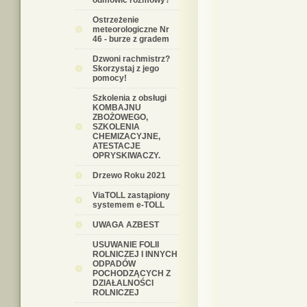
odmówić rozmowy?
Ostrzeżenie
meteorologiczne Nr
46 - burze z gradem
Dzwoni rachmistrz?
Skorzystaj z jego
pomocy!
Szkolenia z obsługi
KOMBAJNU
ZBOŻOWEGO,
SZKOLENIA
CHEMIZACYJNE,
ATESTACJE
OPRYSKIWACZY.
Drzewo Roku 2021
ViaTOLL zastąpiony
systemem e-TOLL
UWAGA AZBEST
USUWANIE FOLII
ROLNICZEJ I INNYCH
ODPADÓW
POCHODZĄCYCH Z
DZIAŁALNOŚCI
ROLNICZEJ