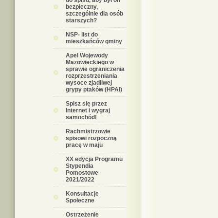
do spisu, aby był on
bezpieczny,
szczególnie dla osób
starszych?
NSP- list do
mieszkańców gminy
Apel Wojewody
Mazowieckiego w
sprawie ograniczenia
rozprzestrzeniania
wysoce zjadliwej
grypy ptaków (HPAI)
Spisz się przez
Internet i wygraj
samochód!
Rachmistrzowie
spisowi rozpoczną
pracę w maju
XX edycja Programu
Stypendia
Pomostowe
2021/2022
Konsultacje
Społeczne
Ostrzeżenie