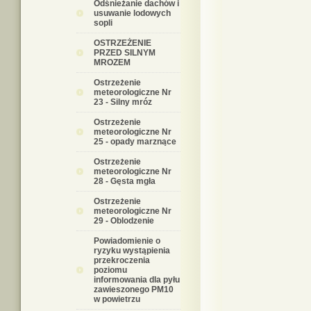
Odśnieżanie dachów i
usuwanie lodowych
sopli
OSTRZEŻENIE
PRZED SILNYM
MROZEM
Ostrzeżenie
meteorologiczne Nr
23 - Silny mróz
Ostrzeżenie
meteorologiczne Nr
25 - opady marznące
Ostrzeżenie
meteorologiczne Nr
28 - Gęsta mgła
Ostrzeżenie
meteorologiczne Nr
29 - Oblodzenie
Powiadomienie o
ryzyku wystąpienia
przekroczenia
poziomu
informowania dla pyłu
zawieszonego PM10
w powietrzu