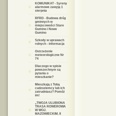
KOMUNIKAT - Syreny
alarmowe zawyją 1
sierpnia
RFRD - Budowa dróg
gminnych w
miejscowości Stare
Gumino i Nowe
Gumino
Szkody w uprawach
rolnych - informacja
Ostrzeżenie
meteorologiczne Nr
74
Dlaczego w spisie
powszechnym są
pytania o
mieszkanie?
Mieszkają z Tobą
cudzoziemcy lub ich
zatrudniasz? Pomóż
im!
„TWOJA ULUBIONA
TRASA ROWEROWA
W WOJ.
MAZOWIECKIM. II