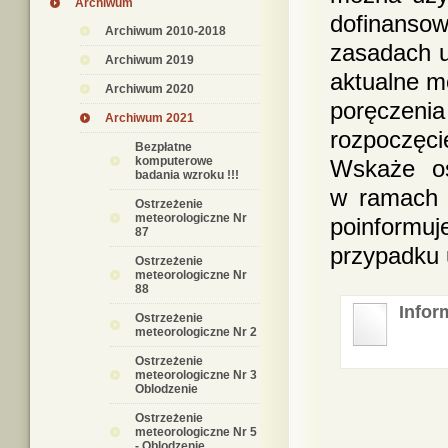
Archiwum
dofinans
Archiwum 2010-2018
zasadach u
Archiwum 2019
aktualne m
Archiwum 2020
poręczeni
Archiwum 2021
rozpoczęc
Bezpłatne
komputerowe
Wskaże os
badania wzroku !!!
w ramach 
Ostrzeżenie
meteorologiczne Nr
poinformuj
87
przypadku 
Ostrzeżenie
meteorologiczne Nr
88
Infor
Ostrzeżenie
meteorologiczne Nr 2
Ostrzeżenie
meteorologiczne Nr 3
Oblodzenie
Ostrzeżenie
meteorologiczne Nr 5
- Oblodzenie