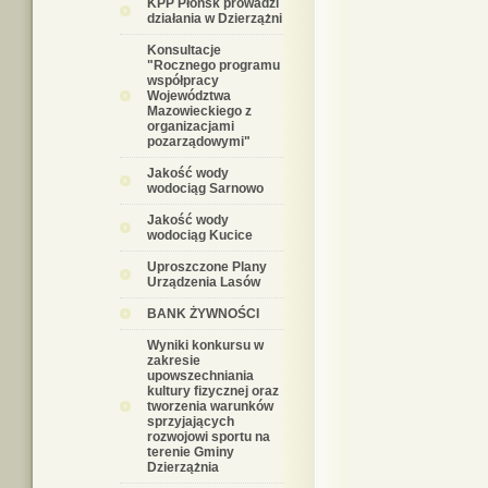
KPP Płońsk prowadzi
działania w Dzierzążni
Konsultacje
"Rocznego programu
współpracy
Województwa
Mazowieckiego z
organizacjami
pozarządowymi"
Jakość wody
wodociąg Sarnowo
Jakość wody
wodociąg Kucice
Uproszczone Plany
Urządzenia Lasów
BANK ŻYWNOŚCI
Wyniki konkursu w
zakresie
upowszechniania
kultury fizycznej oraz
tworzenia warunków
sprzyjających
rozwojowi sportu na
terenie Gminy
Dzierzążnia