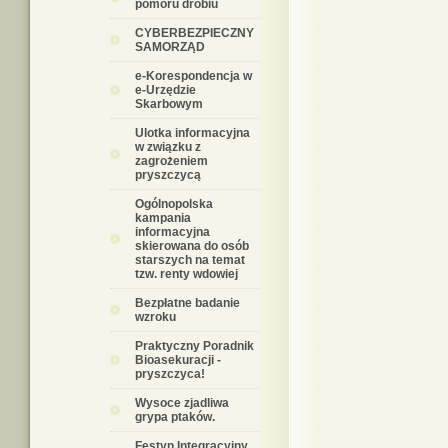
pomoru drobiu
CYBERBEZPIECZNY
SAMORZĄD
e-Korespondencja w
e-Urzędzie
Skarbowym
Ulotka informacyjna
w związku z
zagrożeniem
pryszczycą
Ogólnopolska
kampania
informacyjna
skierowana do osób
starszych na temat
tzw. renty wdowiej
Bezpłatne badanie
wzroku
Praktyczny Poradnik
Bioasekuracji -
pryszczyca!
Wysoce zjadliwa
grypa ptaków.
Festyn Integracyjny