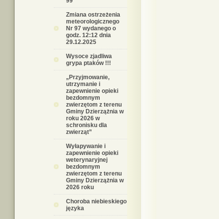
99
Zmiana ostrzeżenia
meteorologicznego
Nr 97 wydanego o
godz. 12:12 dnia
29.12.2025
Wysoce zjadliwa
grypa ptaków !!!
„Przyjmowanie,
utrzymanie i
zapewnienie opieki
bezdomnym
zwierzętom z terenu
Gminy Dzierzążnia w
roku 2026 w
schronisku dla
zwierząt”
Wyłapywanie i
zapewnienie opieki
weterynaryjnej
bezdomnym
zwierzętom z terenu
Gminy Dzierzążnia w
2026 roku
Choroba niebieskiego
języka