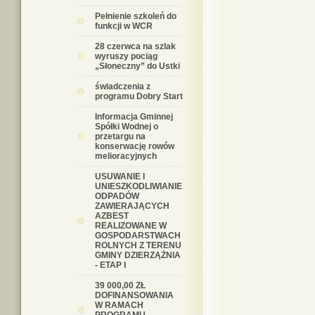
Pełnienie szkoleń do
funkcji w WCR
28 czerwca na szlak
wyruszy pociąg
„Słoneczny” do Ustki
świadczenia z
programu Dobry Start
Informacja Gminnej
Spółki Wodnej o
przetargu na
konserwację rowów
melioracyjnych
USUWANIE I
UNIESZKODLIWIANIE
ODPADÓW
ZAWIERAJĄCYCH
AZBEST
REALIZOWANE W
GOSPODARSTWACH
ROLNYCH Z TERENU
GMINY DZIERZĄŻNIA
- ETAP I
39 000,00 ZŁ
DOFINANSOWANIA
W RAMACH