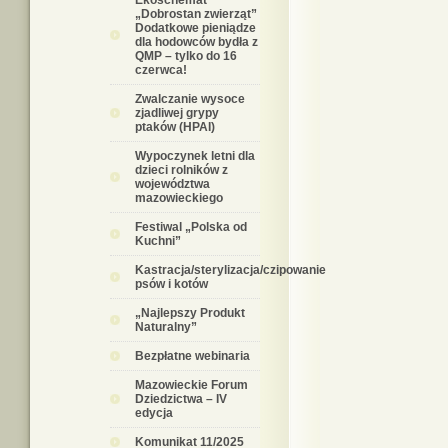
Ekoschemat
„Dobrostan zwierząt”
Dodatkowe pieniądze
dla hodowców bydła z
QMP – tylko do 16
czerwca!
Zwalczanie wysoce
zjadliwej grypy
ptaków (HPAI)
Wypoczynek letni dla
dzieci rolników z
województwa
mazowieckiego
Festiwal „Polska od
Kuchni”
Kastracja/sterylizacja/czipowanie
psów i kotów
„Najlepszy Produkt
Naturalny”
Bezpłatne webinaria
Mazowieckie Forum
Dziedzictwa – IV
edycja
Komunikat 11/2025