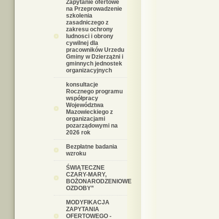
Zapytanie ofertowe
na Przeprowadzenie
szkolenia
zasadniczego z
zakresu ochrony
ludnosci i obrony
cywilnej dla
pracowników Urzedu
Gminy w Dzierzążni i
gminnych jednostek
organizacyjnych
konsultacje
Rocznego programu
współpracy
Województwa
Mazowieckiego z
organizacjami
pozarządowymi na
2026 rok
Bezpłatne badania
wzroku
ŚWIĄTECZNE
CZARY-MARY,
BOŻONARODZENIOWE
OZDOBY”
MODYFIKACJA
ZAPYTANIA
OFERTOWEGO -