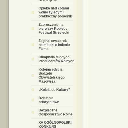
Dzierzążnia
Opieka nad kotami
wolno żyjącymi:
praktyczny poradnik
Zaproszenie na
pierwszy Kobiecy
Festiwal Strzelecki
Zaginął owczarek
niemiecki o imieniu
Flama
Olimpiada Młodych
Producentów Rolnych
Kolejna edycja
Budżetu
Obywatelskiego
Mazowsza
„Koleją do Kultury”
Działania
priorytetowe
Bezpieczne
Gospodarstwo Rolne
XV OGÓLNOPOLSKI
KONKURS