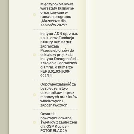
Międzypokoleniowe
warsztaty kulinarne
organizowane w
ramach programu
„Mazowsze dla
seniorów 2025”
Instytut ADN sp. z o.o.
sp. k. oraz Fundacja
Kultury bez Barier
zapraszają
Przedsiębiorców do
udziału w projekcie
Instytut Dostępności -
szkolenia i doradztwo
dla firm, o numerze
FERS.01.03-IP.09-
002/24
Odpowiedzialność za
bezpieczeństwo
uczestników imprez
masowych oraz lotów
widokowych i
zapoznawczych
Otwarcie
nowowybudowanej
świetlicy z zapleczem
dla OSP Kucice -
FOTORELACJA