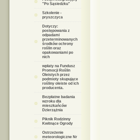
"Po Sąsiedzku"
Szkolenie -
pryszczyca
Dotyczy:
postępowania z
odpadami
przeterminowanych
środków ochrony
roślin oraz
opakowaniami po
nich
wpłaty na Fundusz
Promocji Roślin
Oleistych przez
podmioty skupujące
rośliny oleiste od ich
producenta.
Bezpłatne badania
wzroku dla
mieszkańców
Dzierzążnia
Piknik Rodzinny
Kwitnące Ogrody
Ostrzeżenie
meteorologiczne Nr