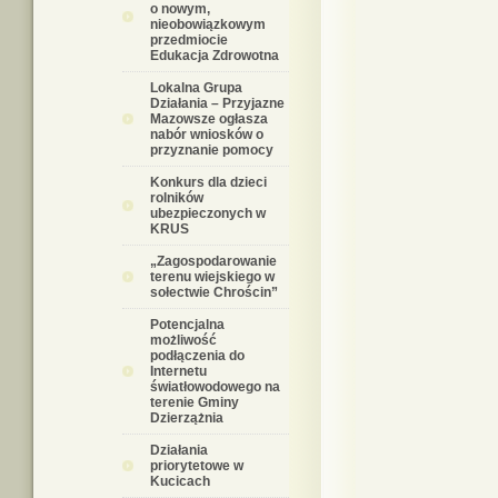
o nowym,
nieobowiązkowym
przedmiocie
Edukacja Zdrowotna
Lokalna Grupa
Działania – Przyjazne
Mazowsze ogłasza
nabór wniosków o
przyznanie pomocy
Konkurs dla dzieci
rolników
ubezpieczonych w
KRUS
„Zagospodarowanie
terenu wiejskiego w
sołectwie Chrościn”
Potencjalna
możliwość
podłączenia do
Internetu
światłowodowego na
terenie Gminy
Dzierzążnia
Działania
priorytetowe w
Kucicach