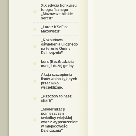
XIX edycja konkursu
fotograficznego
„Mazowsze bliskie
sercu”
„Lato z KSeF na
Mazowszu”
„Rozbudowa
oświetlenia ulicznego
na terenie Gminy
Dzierzążnia”
kurs (Bez)Nadzieja
małej i dużej gminy
Akcja szczepienia
lisów wolno żyjących
przeciwko
wściekliźnie.
„Pszczoły to nasz
skarb”
„Modernizacji
pomieszczeń
świetlicy wiejskiej
wraz z wyposażeniem
w miejscowości
Dzierzążnia”