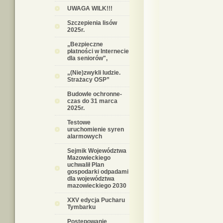
UWAGA WILK!!!
Szczepienia lisów
2025r.
„Bezpieczne
płatności w Internecie
dla seniorów",
„(Nie)zwykli ludzie.
Strażacy OSP”
Budowle ochronne-
czas do 31 marca
2025r.
Testowe
uruchomienie syren
alarmowych
Sejmik Województwa
Mazowieckiego
uchwalił Plan
gospodarki odpadami
dla województwa
mazowieckiego 2030
XXV edycja Pucharu
Tymbarku
Postępowanie