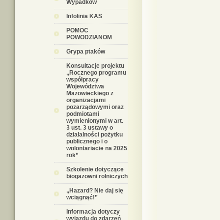
Wypadków
Infolinia KAS
POMOC
POWODZIANOM
Grypa ptaków
Konsultacje projektu
„Rocznego programu
współpracy
Województwa
Mazowieckiego z
organizacjami
pozarządowymi oraz
podmiotami
wymienionymi w art.
3 ust. 3 ustawy o
działalności pożytku
publicznego i o
wolontariacie na 2025
rok”
Szkolenie dotyczące
biogazowni rolniczych
„Hazard? Nie daj się
wciągnąć!”
Informacja dotyczy
wyjazdu do zdarzeń