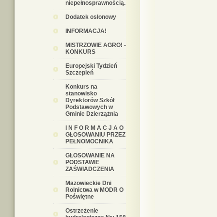
niepełnosprawnością.
Dodatek osłonowy
INFORMACJA!
MISTRZOWIE AGRO! -
KONKURS
Europejski Tydzień
Szczepień
Konkurs na
stanowisko
Dyrektorów Szkół
Podstawowych w
Gminie Dzierzążnia
I N F O R M A C J A O
GŁOSOWANIU PRZEZ
PEŁNOMOCNIKA
GŁOSOWANIE NA
PODSTAWIE
ZAŚWIADCZENIA
Mazowieckie Dni
Rolnictwa w MODR O
Poświętne
Ostrzeżenie