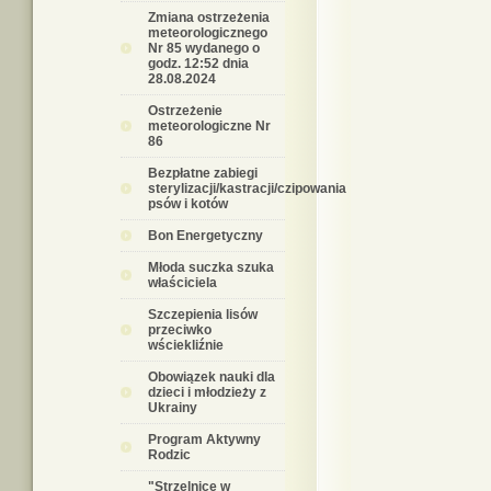
Zmiana ostrzeżenia
meteorologicznego
Nr 85 wydanego o
godz. 12:52 dnia
28.08.2024
Ostrzeżenie
meteorologiczne Nr
86
Bezpłatne zabiegi
sterylizacji/kastracji/czipowania
psów i kotów
Bon Energetyczny
Młoda suczka szuka
właściciela
Szczepienia lisów
przeciwko
wściekliźnie
Obowiązek nauki dla
dzieci i młodzieży z
Ukrainy
Program Aktywny
Rodzic
"Strzelnice w