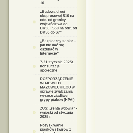
10
„Budowa drogi
ekspresowej S10 na
odc. od granicy
województwa do
DK50 i S50 na odc. od
DK50 do S7”
„Bezpieczny senior –
jak nie dać się
oszukać w
Internecie”
7-31 stycznia 2025r.
konsultacje
społeczne
ROZPORZĄDZENIE
WOJEWODY
MAZOWIECKIEGO w
sprawie zwalczania
wysoce zjadliwej
grypy ptaków (HPAI)
ZUS: „renta wdowia” -
wnioski od stycznia
2025 r.
Pozyskiwanie
piasków i żwirów z