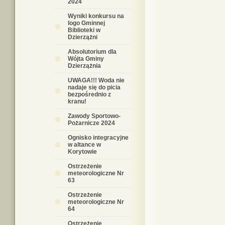
2024
Wyniki konkursu na
logo Gminnej
Biblioteki w
Dzierzążni
Absolutorium dla
Wójta Gminy
Dzierzążnia
UWAGA!!! Woda nie
nadaje się do picia
bezpośrednio z
kranu!
Zawody Sportowo-
Pożarnicze 2024
Ognisko integracyjne
w altance w
Korytowie
Ostrzeżenie
meteorologiczne Nr
63
Ostrzeżenie
meteorologiczne Nr
64
Ostrzeżenie