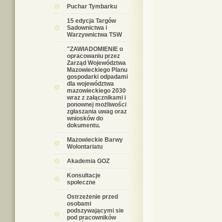
Puchar Tymbarku
15 edycja Targów
Sadownictwa i
Warzywnictwa TSW
"ZAWIADOMIENIE o
opracowaniu przez
Zarząd Województwa
Mazowieckiego Planu
gospodarki odpadami
dla województwa
mazowieckiego 2030
wraz z załącznikami i
ponownej możliwości
zgłaszania uwag oraz
wniosków do
dokumentu.
Mazowieckie Barwy
Wolontariatu
Akademia GOZ
Konsultacje
społeczne
Ostrzeżenie przed
osobami
podszywającymi sie
pod pracowników