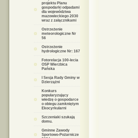
projektu Planu
gospodarki odpadami
dla województwa
mazowieckiego 2030
wraz z załącznikami
Ostrzeżenie
meteorologiczne Nr
56
Ostrzeżenie
hydrologiczne Nr: 167
Fotorelacja 100-lecia
OSP Wierzbica
Pańska
I Sesja Rady Gminy w
Dzierzążni
Konkurs
popularyzujący
wiedzę o gospodarce
o obiegu zamkniętym
Ekocyrkularni
Szczeniaki szukają
domu.
Gminne Zawody
Sportowo-Pożarnicze