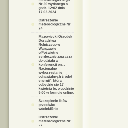
meteorologicznego
Nr 20 wydanego o
godz. 12:02 dnia
17.03.2024
Ostrzeżenie
meteorologiczne Nr
24
Mazowiecki Ośrodek
Doradztwa
Rolniczego w
Warszawie
o/Poświętne
serdecznie zaprasza
do udziału w
konferencji pn. „
Racjonalne
wykorzystanie
odnawialnych źródeł
energii”, która
odbędzie się 17
kwietnia br. o godzinie
9.00 w formule online.
Szczepienie lisów
przeciwko
wściekliźnie
Ostrzeżenie
meteorologiczne Nr
27