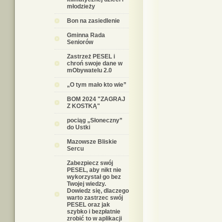
młodzieży
Bon na zasiedlenie
Gminna Rada
Seniorów
Zastrzeż PESEL i
chroń swoje dane w
mObywatelu 2.0
„O tym mało kto wie”
BOM 2024 "ZAGRAJ
Z KOSTKĄ"
pociąg „Słoneczny”
do Ustki
Mazowsze Bliskie
Sercu
Zabezpiecz swój
PESEL, aby nikt nie
wykorzystał go bez
Twojej wiedzy.
Dowiedz się, dlaczego
warto zastrzec swój
PESEL oraz jak
szybko i bezpłatnie
zrobić to w aplikacji