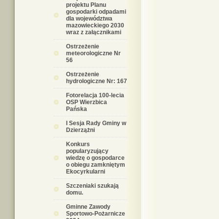
projektu Planu
gospodarki odpadami
dla województwa
mazowieckiego 2030
wraz z załącznikami
Ostrzeżenie
meteorologiczne Nr
56
Ostrzeżenie
hydrologiczne Nr: 167
Fotorelacja 100-lecia
OSP Wierzbica
Pańska
I Sesja Rady Gminy w
Dzierzążni
Konkurs
popularyzujący
wiedzę o gospodarce
o obiegu zamkniętym
Ekocyrkularni
Szczeniaki szukają
domu.
Gminne Zawody
Sportowo-Pożarnicze