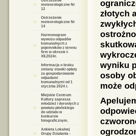
Ostrzeżenie
ogranicz
meteorologiczne Nr
12
złotych 
Ostrzeżenie
zwykłyc
meteorologiczne Nr
14
ostrożno
Harmonogram
wywozu odpadów
skutkowa
komunalnych z
pojemników z terenu
firm w okresie I-
wykrocze
XII.2024r.
wyniku p
Informacja o braku
zmiany stawki opłaty
osoby ob
za gospodarowanie
odpadami
komunalnymi od 1
może odp
stycznia 2024 r.
Miejskie Centrum
Apeluje
Kultury zaprasza
młodzież i dorosłych z
powiatu płońskiego
odpowie
do udziału w
konkursie
czworon
fotograficznym.
ogrodzo
Ankieta Lokalnej
Grupy Działania -