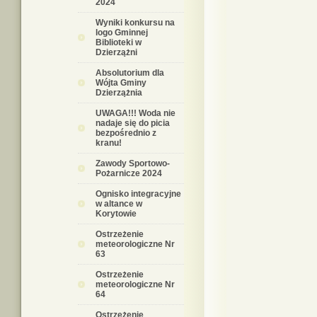
2024
Wyniki konkursu na
logo Gminnej
Biblioteki w
Dzierzążni
Absolutorium dla
Wójta Gminy
Dzierzążnia
UWAGA!!! Woda nie
nadaje się do picia
bezpośrednio z
kranu!
Zawody Sportowo-
Pożarnicze 2024
Ognisko integracyjne
w altance w
Korytowie
Ostrzeżenie
meteorologiczne Nr
63
Ostrzeżenie
meteorologiczne Nr
64
Ostrzeżenie