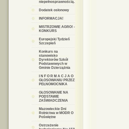
niepełnosprawnością.
Dodatek osłonowy
INFORMACJA!
MISTRZOWIE AGRO! -
KONKURS
Europejski Tydzień
Szczepień
Konkurs na
stanowisko
Dyrektorów Szkół
Podstawowych w
Gminie Dzierzążnia
I N F O R M A C J A O
GŁOSOWANIU PRZEZ
PEŁNOMOCNIKA
GŁOSOWANIE NA
PODSTAWIE
ZAŚWIADCZENIA
Mazowieckie Dni
Rolnictwa w MODR O
Poświętne
Ostrzeżenie