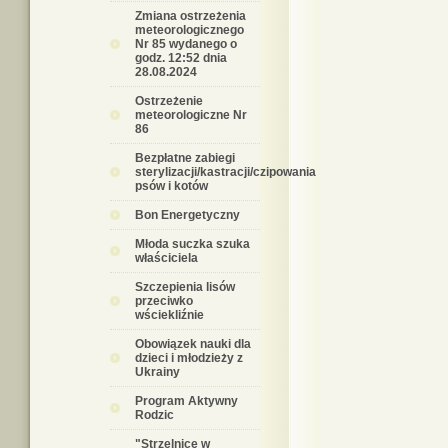
Zmiana ostrzeżenia
meteorologicznego
Nr 85 wydanego o
godz. 12:52 dnia
28.08.2024
Ostrzeżenie
meteorologiczne Nr
86
Bezpłatne zabiegi
sterylizacji/kastracji/czipowania
psów i kotów
Bon Energetyczny
Młoda suczka szuka
właściciela
Szczepienia lisów
przeciwko
wściekliźnie
Obowiązek nauki dla
dzieci i młodzieży z
Ukrainy
Program Aktywny
Rodzic
"Strzelnice w