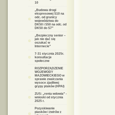
10
„Budowa drogi
ekspresowej S10 na
odc. od granicy
województwa do
DK50 i S50 na odc. od
DK50 do S7”
„Bezpieczny senior –
jak nie dać się
oszukać w
Internecie”
7-31 stycznia 2025r.
konsultacje
społeczne
ROZPORZĄDZENIE
WOJEWODY
MAZOWIECKIEGO w
sprawie zwalczania
wysoce zjadliwej
grypy ptaków (HPAI)
ZUS: „renta wdowia” -
wnioski od stycznia
2025 r.
Pozyskiwanie
piasków i żwirów z