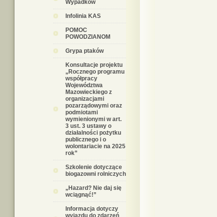
Wypadków
Infolinia KAS
POMOC
POWODZIANOM
Grypa ptaków
Konsultacje projektu
„Rocznego programu
współpracy
Województwa
Mazowieckiego z
organizacjami
pozarządowymi oraz
podmiotami
wymienionymi w art.
3 ust. 3 ustawy o
działalności pożytku
publicznego i o
wolontariacie na 2025
rok”
Szkolenie dotyczące
biogazowni rolniczych
„Hazard? Nie daj się
wciągnąć!”
Informacja dotyczy
wyjazdu do zdarzeń