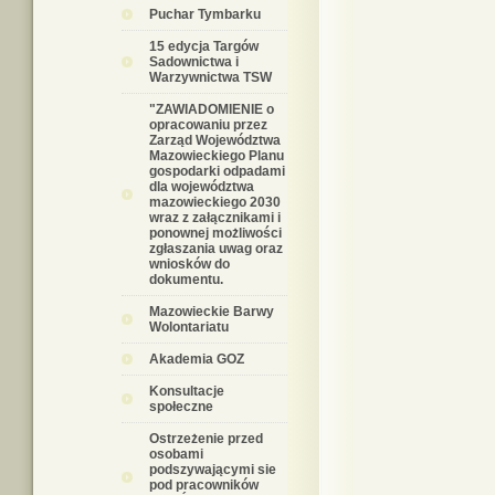
Puchar Tymbarku
15 edycja Targów
Sadownictwa i
Warzywnictwa TSW
"ZAWIADOMIENIE o
opracowaniu przez
Zarząd Województwa
Mazowieckiego Planu
gospodarki odpadami
dla województwa
mazowieckiego 2030
wraz z załącznikami i
ponownej możliwości
zgłaszania uwag oraz
wniosków do
dokumentu.
Mazowieckie Barwy
Wolontariatu
Akademia GOZ
Konsultacje
społeczne
Ostrzeżenie przed
osobami
podszywającymi sie
pod pracowników