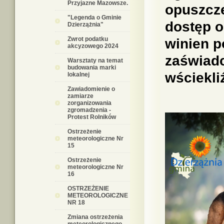
Przyjazne Mazowsze.
opuszcze
"Legenda o Gminie
dostęp 
Dzierzążnia"
Zwrot podatku
winien p
akcyzowego 2024
zaświadc
Warsztaty na temat
budowania marki
wściekli
lokalnej
Zawiadomienie o
zamiarze
zorganizowania
zgromadzenia -
Protest Rolników
Ostrzeżenie
meteorologiczne Nr
15
Ostrzeżenie
meteorologiczne Nr
16
OSTRZEŻENIE
METEOROLOGICZNE
NR 18
Zmiana ostrzeżenia