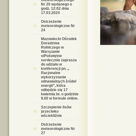
meteorologicznego
Nr 20 wydanego o
godz. 12:02 dnia
17.03.2024
Ostrzeżenie
meteorologiczne Nr
24
Mazowiecki Ośrodek
Doradztwa
Rolniczego w
Warszawie
o/Poświętne
serdecznie zaprasza
do udziału w
konferencji pn. „
Racjonalne
wykorzystanie
odnawialnych źródeł
energii”, która
odbędzie się 17
kwietnia br. o godzinie
9.00 w formule online.
Szczepienie lisów
przeciwko
wściekliźnie
Ostrzeżenie
meteorologiczne Nr
27