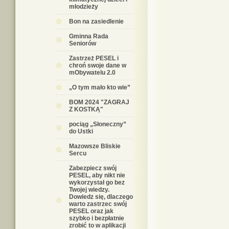
młodzieży
Bon na zasiedlenie
Gminna Rada
Seniorów
Zastrzeż PESEL i
chroń swoje dane w
mObywatelu 2.0
„O tym mało kto wie”
BOM 2024 "ZAGRAJ
Z KOSTKĄ"
pociąg „Słoneczny”
do Ustki
Mazowsze Bliskie
Sercu
Zabezpiecz swój
PESEL, aby nikt nie
wykorzystał go bez
Twojej wiedzy.
Dowiedz się, dlaczego
warto zastrzec swój
PESEL oraz jak
szybko i bezpłatnie
zrobić to w aplikacji