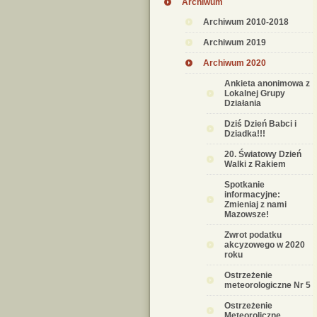
Archiwum
Archiwum 2010-2018
Archiwum 2019
Archiwum 2020
Ankieta anonimowa z
Lokalnej Grupy
Działania
Dziś Dzień Babci i
Dziadka!!!
20. Światowy Dzień
Walki z Rakiem
Spotkanie
informacyjne:
Zmieniaj z nami
Mazowsze!
Zwrot podatku
akcyzowego w 2020
roku
Ostrzeżenie
meteorologiczne Nr 5
Ostrzeżenie
Meteoroliczne