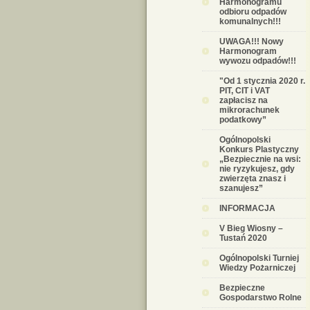
Harmonogramu
odbioru odpadów
komunalnych!!!
UWAGA!!! Nowy
Harmonogram
wywozu odpadów!!!
"Od 1 stycznia 2020 r.
PIT, CIT i VAT
zapłacisz na
mikrorachunek
podatkowy”
Ogólnopolski
Konkurs Plastyczny
„Bezpiecznie na wsi:
nie ryzykujesz, gdy
zwierzęta znasz i
szanujesz”
INFORMACJA
V Bieg Wiosny –
Tustań 2020
Ogólnopolski Turniej
Wiedzy Pożarniczej
Bezpieczne
Gospodarstwo Rolne