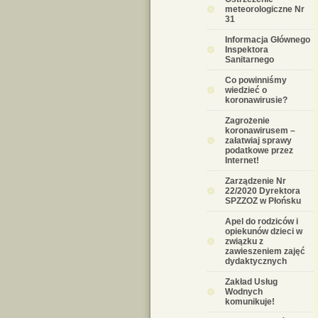
meteorologiczne Nr
31
Informacja Głównego
Inspektora
Sanitarnego
Co powinniśmy
wiedzieć o
koronawirusie?
Zagrożenie
koronawirusem –
załatwiaj sprawy
podatkowe przez
Internet!
Zarządzenie Nr
22/2020 Dyrektora
SPZZOZ w Płońsku
Apel do rodziców i
opiekunów dzieci w
związku z
zawieszeniem zajęć
dydaktycznych
Zakład Usług
Wodnych
komunikuje!