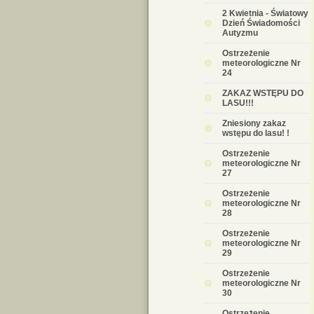
2 Kwietnia - Światowy
Dzień Świadomości
Autyzmu
Ostrzeżenie
meteorologiczne Nr
24
ZAKAZ WSTĘPU DO
LASU!!!
Zniesiony zakaz
wstępu do lasu! !
Ostrzeżenie
meteorologiczne Nr
27
Ostrzeżenie
meteorologiczne Nr
28
Ostrzeżenie
meteorologiczne Nr
29
Ostrzeżenie
meteorologiczne Nr
30
Ostrzeżenie