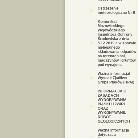
Ostrzeżenie
meteorologiczne Nr 9
Komunikat
Mazowieckiego
Wojewódzkiego
Inspektora Ochrony
Środowiska z dnia
5.12.2019 r. w sprawie
nielegalnego
składowania odpadów
na terenach hal,
magazynów i gruntów
pod wynajem.
Ważna informacja!
Wysoce Zjadliwa
Grypa Ptaków (HPAI)
INFORMACJA O
ZASADACH
WYDOBYWANIA
PIASKU I ŻWIRU
ORAZ
WYKONYWANIU
ROBÓT
GEOLOGICZNYCH
Ważna informacja
dotycząca