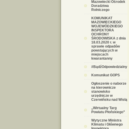
Mazowiecki Ośrodek
Doradztwa
Rolniczego
KOMUNIKAT
MAZOWIECKIEGO
WOJEWÓDZKIEGO
INSPEKTORA
OCHRONY
ŚRODOWISKA z dnia
18.03.2020 r. w
sprawie odpadów
powstających w
miejscach
kwarantanny
#BądźOdpowiedzialny
Komunikat GOPS
Ogłoszenie o naborze
na kierownicze
stanowisko
urzędnicze w
Czerwińsku nad Wisłą
„Wirtualny Targ
Powiatu Płońskiego”
Wytyczne Ministra
Klimatu i Głównego
Inspektora