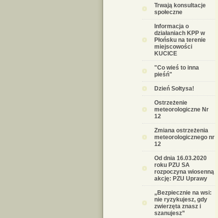
Trwają konsultacje
społeczne
Informacja o
działaniach KPP w
Płońsku na terenie
miejscowości
KUCICE
"Co wieś to inna
pieśń"
Dzień Sołtysa!
Ostrzeżenie
meteorologiczne Nr
12
Zmiana ostrzeżenia
meteorologicznego nr
12
Od dnia 16.03.2020
roku PZU SA
rozpoczyna wiosenną
akcję: PZU Uprawy
„Bezpiecznie na wsi:
nie ryzykujesz, gdy
zwierzęta znasz i
szanujesz”