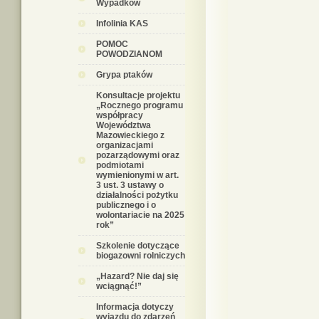
Wypadków
Infolinia KAS
POMOC
POWODZIANOM
Grypa ptaków
Konsultacje projektu
„Rocznego programu
współpracy
Województwa
Mazowieckiego z
organizacjami
pozarządowymi oraz
podmiotami
wymienionymi w art.
3 ust. 3 ustawy o
działalności pożytku
publicznego i o
wolontariacie na 2025
rok”
Szkolenie dotyczące
biogazowni rolniczych
„Hazard? Nie daj się
wciągnąć!”
Informacja dotyczy
wyjazdu do zdarzeń