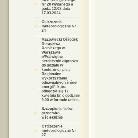
meteorologicznego
Nr 20 wydanego o
godz. 12:02 dnia
17.03.2024
Ostrzeżenie
meteorologiczne Nr
24
Mazowiecki Ośrodek
Doradztwa
Rolniczego w
Warszawie
o/Poświętne
serdecznie zaprasza
do udziału w
konferencji pn. „
Racjonalne
wykorzystanie
odnawialnych źródeł
energii”, która
odbędzie się 17
kwietnia br. o godzinie
9.00 w formule online.
Szczepienie lisów
przeciwko
wściekliźnie
Ostrzeżenie
meteorologiczne Nr
27