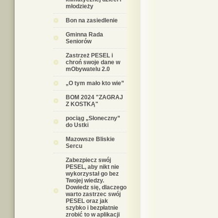
młodzieży
Bon na zasiedlenie
Gminna Rada
Seniorów
Zastrzeż PESEL i
chroń swoje dane w
mObywatelu 2.0
„O tym mało kto wie”
BOM 2024 "ZAGRAJ
Z KOSTKĄ"
pociąg „Słoneczny”
do Ustki
Mazowsze Bliskie
Sercu
Zabezpiecz swój
PESEL, aby nikt nie
wykorzystał go bez
Twojej wiedzy.
Dowiedz się, dlaczego
warto zastrzec swój
PESEL oraz jak
szybko i bezpłatnie
zrobić to w aplikacji