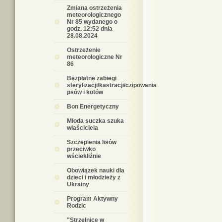
Zmiana ostrzeżenia
meteorologicznego
Nr 85 wydanego o
godz. 12:52 dnia
28.08.2024
Ostrzeżenie
meteorologiczne Nr
86
Bezpłatne zabiegi
sterylizacji/kastracji/czipowania
psów i kotów
Bon Energetyczny
Młoda suczka szuka
właściciela
Szczepienia lisów
przeciwko
wściekliźnie
Obowiązek nauki dla
dzieci i młodzieży z
Ukrainy
Program Aktywny
Rodzic
"Strzelnice w