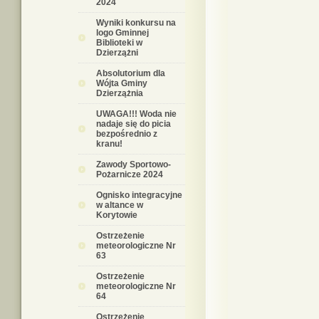
2024
Wyniki konkursu na
logo Gminnej
Biblioteki w
Dzierzążni
Absolutorium dla
Wójta Gminy
Dzierzążnia
UWAGA!!! Woda nie
nadaje się do picia
bezpośrednio z
kranu!
Zawody Sportowo-
Pożarnicze 2024
Ognisko integracyjne
w altance w
Korytowie
Ostrzeżenie
meteorologiczne Nr
63
Ostrzeżenie
meteorologiczne Nr
64
Ostrzeżenie