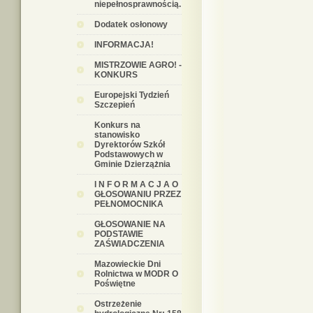
niepełnosprawnością.
Dodatek osłonowy
INFORMACJA!
MISTRZOWIE AGRO! -
KONKURS
Europejski Tydzień
Szczepień
Konkurs na
stanowisko
Dyrektorów Szkół
Podstawowych w
Gminie Dzierzążnia
I N F O R M A C J A O
GŁOSOWANIU PRZEZ
PEŁNOMOCNIKA
GŁOSOWANIE NA
PODSTAWIE
ZAŚWIADCZENIA
Mazowieckie Dni
Rolnictwa w MODR O
Poświętne
Ostrzeżenie