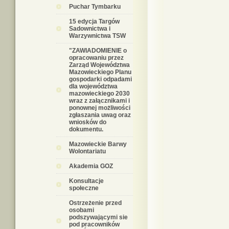
Puchar Tymbarku
15 edycja Targów
Sadownictwa i
Warzywnictwa TSW
"ZAWIADOMIENIE o
opracowaniu przez
Zarząd Województwa
Mazowieckiego Planu
gospodarki odpadami
dla województwa
mazowieckiego 2030
wraz z załącznikami i
ponownej możliwości
zgłaszania uwag oraz
wniosków do
dokumentu.
Mazowieckie Barwy
Wolontariatu
Akademia GOZ
Konsultacje
społeczne
Ostrzeżenie przed
osobami
podszywającymi sie
pod pracowników