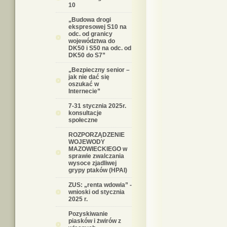
10
„Budowa drogi
ekspresowej S10 na
odc. od granicy
województwa do
DK50 i S50 na odc. od
DK50 do S7”
„Bezpieczny senior –
jak nie dać się
oszukać w
Internecie”
7-31 stycznia 2025r.
konsultacje
społeczne
ROZPORZĄDZENIE
WOJEWODY
MAZOWIECKIEGO w
sprawie zwalczania
wysoce zjadliwej
grypy ptaków (HPAI)
ZUS: „renta wdowia” -
wnioski od stycznia
2025 r.
Pozyskiwanie
piasków i żwirów z