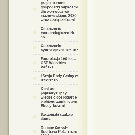
projektu Planu
gospodarki odpadami
dla województwa
mazowieckiego 2030
wraz z załącznikami
Ostrzeżenie
meteorologiczne Nr
56
Ostrzeżenie
hydrologiczne Nr: 167
Fotorelacja 100-lecia
OSP Wierzbica
Pańska
I Sesja Rady Gminy w
Dzierzążni
Konkurs
popularyzujący
wiedzę o gospodarce
o obiegu zamkniętym
Ekocyrkularni
Szczeniaki szukają
domu.
Gminne Zawody
Sportowo-Pożarnicze