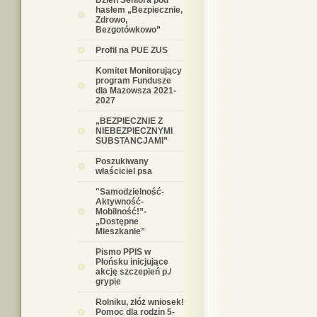
Dzień Seniora pod
hasłem „Bezpiecznie,
Zdrowo,
Bezgotówkowo”
Profil na PUE ZUS
Komitet Monitorujący
program Fundusze
dla Mazowsza 2021-
2027
„BEZPIECZNIE Z
NIEBEZPIECZNYMI
SUBSTANCJAMI”
Poszukiwany
właściciel psa
"Samodzielność-
Aktywność-
Mobilność!”-
„Dostępne
Mieszkanie”
Pismo PPIS w
Płońsku inicjujące
akcję szczepień p./
grypie
Rolniku, złóż wniosek!
Pomoc dla rodzin 5-