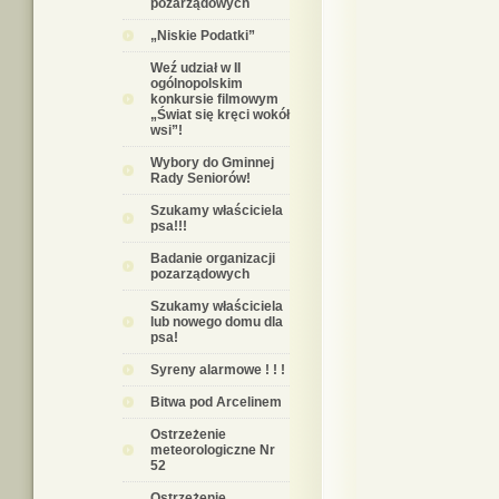
pozarządowych
„Niskie Podatki”
Weź udział w II
ogólnopolskim
konkursie filmowym
„Świat się kręci wokół
wsi”!
Wybory do Gminnej
Rady Seniorów!
Szukamy właściciela
psa!!!
Badanie organizacji
pozarządowych
Szukamy właściciela
lub nowego domu dla
psa!
Syreny alarmowe ! ! !
Bitwa pod Arcelinem
Ostrzeżenie
meteorologiczne Nr
52
Ostrzeżenie