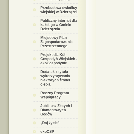
Przebudowa świetlicy
wiejskiej w Dzierzążni
Publiczny internet dla
każdego w Gminie
Dzierzążnia
Miejscowy Plan
Zagospodarowania
Przestrzennego
Projekt dla Kół
Gospodyń Wiejskich -
ekoGospodynie
Dodatek z tytułu
wykorzystywania
niektórych źródeł
ciepła
Roczny Program
Współpracy
Jubileusz Złotych i
Diamentowych
Godów
„Daj życie”
ekoOSP