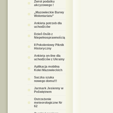
Zwrot podatku
akcyzowego !
„Mazowieckie Barwy
Wolontariatu”
Ankieta potrzeb dla
uchodźców
Dzień Osób z
Niepełnosprawnością
II Pokoleniowy Piknik
Historyczny
Ankieta on-line dla
uchodźców z Ukrainy
Aplikacja mobilna
Kolei Mazowieckich
Suczka szuka
nowego domu!!!
Jarmark Jesienny w
Poświętnem
Ostrzeżenie
meteorologiczne Nr
62