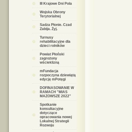
III Krajowe Dni Pola
Wojska Obrony
Terytorialnej
Sadza Płonie. Czad
Zabija. Żyj.
Turnusy
rehabilitacyjne dla
dzieci rolników
Powiat Płoński
zagrożony
wścieklizną
mFundacja
rozpoczyna dziewiątą
edycję mPotęgi
DOFINASOWANIE W
RAMACH "MIAS
MAZOWSZE 2022"
Spotkanie
konsultacyjne
dotyczące
opracowania nowej
Lokalnej Strategii
Rozwoju