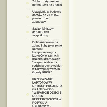
Zdobądź stypenium
pomostowe na studia!
Ułatwienia w budowie
domów do 70 m kw.
powierzchni
zabudowy
Sadzonki drzew
gatunku dąb
szypułkowy
Dofinansowanie na
zakup i ubezpieczenie
sprzętu
komputerowego -
laptopów w ramach
projektu grantowego
"Wsparcie dzieci z
rodzin pegeerowskich
w rozwoju cyfrowym -
Granty PPGR"
PRZEKAZANIE
LAPTOPÓW W
RAMACH PROJEKTU
GRANTOWEGO
"WSPARCIE DZIECI Z
RODZIN
PEGEEROWSKICH W
ROZWOJU
CYFROWYM -