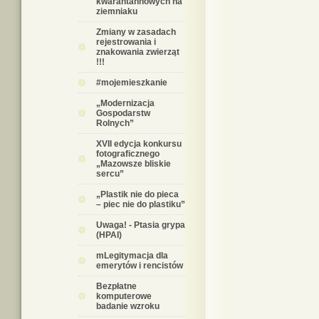
kwarantannowych na
ziemniaku
Zmiany w zasadach
rejestrowania i
znakowania zwierząt
!!!
#mojemieszkanie
„Modernizacja
Gospodarstw
Rolnych”
XVII edycja konkursu
fotograficznego
„Mazowsze bliskie
sercu”
„Plastik nie do pieca
– piec nie do plastiku”
Uwaga! - Ptasia grypa
(HPAI)
mLegitymacja dla
emerytów i rencistów
Bezpłatne
komputerowe
badanie wzroku