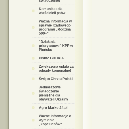
świadczenie!
Komunikat dla
właścicieli psów
Ważna informacja w
sprawie rządowego
programu „Rodzina
500+”
"Działania
priorytetowe" KPP w
Płońsku
Pismo GDDKiA
Zwiększona opłata za
odpady komunalne!
Święto Chrztu Polski
Jednorazowe
świadczenie
pieniężne dla
obywateli Ukrainy
Agro-Market24.pl
Ważne informacje o
wymianie
„kopciuchów”