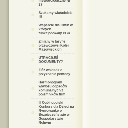
meteorologiczne Nr
27
Szukamy właściciela
!!!
Wsparcie dla Gmin w
których
funkcjonowały PGR
Zmiany w taryfie
przewozowej Kolei
Mazowieckich
UTRACIŁEŚ
DOKUMENTY?
Złóż wniosek o
przyznanie pomocy
Harmonogram
wywozu odpadów
komunalnych z
pojemników firm
III Ogólnopolski
Konkurs dla Dzieci na
Rymowankę o
Bezpieczeństwie w
Gospodarstwie
Rolnym