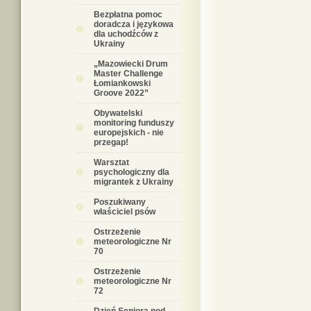
Bezpłatna pomoc
doradcza i językowa
dla uchodźców z
Ukrainy
„Mazowiecki Drum
Master Challenge
Łomiankowski
Groove 2022”
Obywatelski
monitoring funduszy
europejskich - nie
przegap!
Warsztat
psychologiczny dla
migrantek z Ukrainy
Poszukiwany
właściciel psów
Ostrzeżenie
meteorologiczne Nr
70
Ostrzeżenie
meteorologiczne Nr
72