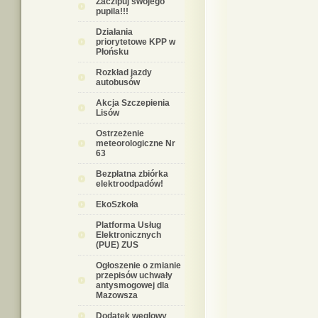
Zaczipuj swojego
pupila!!!
Działania
priorytetowe KPP w
Płońsku
Rozkład jazdy
autobusów
Akcja Szczepienia
Lisów
Ostrzeżenie
meteorologiczne Nr
63
Bezpłatna zbiórka
elektroodpadów!
EkoSzkoła
Platforma Usług
Elektronicznych
(PUE) ZUS
Ogłoszenie o zmianie
przepisów uchwały
antysmogowej dla
Mazowsza
Dodatek węglowy