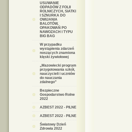
USUWANIE
ODPADÓW Z FOLII
ROLNICZYCH, SIATKI
I SZNURKA DO
OWIJANIA
BALOTÓW,
OPAKOWAŃ PO
NAWOZACH I TYPU
BIG BAG
W przypadku
wystąpienia zdarzeń
noszących znamiona
klęski żywiołowej
„Mazowiecki program
przygotowania szkół,
nauczycieli i uczniów
do nauczania
zdalnego”
Bezpieczne
Gospodarstwo Rolne
2022
AZBEST 2022 - PILNE
AZBEST 2022 - PILNE
Światowy Dzień
Zdrowia 2022