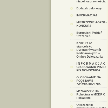
niepełnosprawnością.
Dodatek osłonowy
INFORMACJA!
MISTRZOWIE AGRO! -
KONKURS
Europejski Tydzień
Szczepień
Konkurs na
stanowisko
Dyrektorów Szkół
Podstawowych w
Gminie Dzierzążnia
I N F O R M A C J A O
GŁOSOWANIU PRZEZ
PEŁNOMOCNIKA
GŁOSOWANIE NA
PODSTAWIE
ZAŚWIADCZENIA
Mazowieckie Dni
Rolnictwa w MODR O
Poświętne
Ostrzeżenie