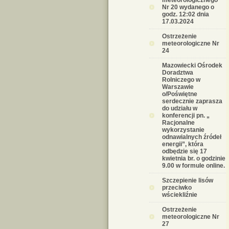
meteorologicznego
Nr 20 wydanego o
godz. 12:02 dnia
17.03.2024
Ostrzeżenie
meteorologiczne Nr
24
Mazowiecki Ośrodek
Doradztwa
Rolniczego w
Warszawie
o/Poświętne
serdecznie zaprasza
do udziału w
konferencji pn. „
Racjonalne
wykorzystanie
odnawialnych źródeł
energii”, która
odbędzie się 17
kwietnia br. o godzinie
9.00 w formule online.
Szczepienie lisów
przeciwko
wściekliźnie
Ostrzeżenie
meteorologiczne Nr
27