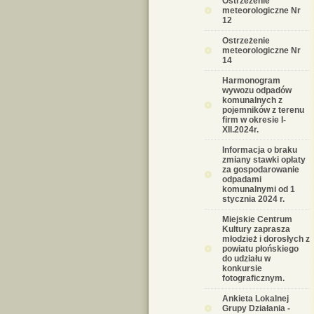
Ostrzeżenie
meteorologiczne Nr
12
Ostrzeżenie
meteorologiczne Nr
14
Harmonogram
wywozu odpadów
komunalnych z
pojemników z terenu
firm w okresie I-
XII.2024r.
Informacja o braku
zmiany stawki opłaty
za gospodarowanie
odpadami
komunalnymi od 1
stycznia 2024 r.
Miejskie Centrum
Kultury zaprasza
młodzież i dorosłych z
powiatu płońskiego
do udziału w
konkursie
fotograficznym.
Ankieta Lokalnej
Grupy Działania -