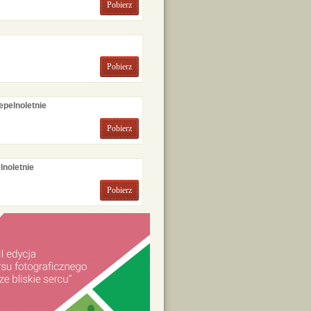
Pobierz
Pobierz
pelnoletnie
Pobierz
noletnie
Pobierz