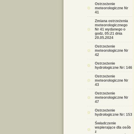
Ostrzeżenie
meteorologiczne Nr
41
Zmiana ostrzeżenia
meteorologicznego
Nr 41 wydanego o
godz. 05:21 dnia
20.05.2024
Ostrzeżenie
meteorologiczne Nr
42
Ostrzeżenie
hydrologiczne Nr: 146
Ostrzeżenie
meteorologiczne Nr
43
Ostrzeżenie
meteorologiczne Nr
47
Ostrzeżenie
hydrologiczne Nr: 153
Świadczenie
wspierające dla osób
z