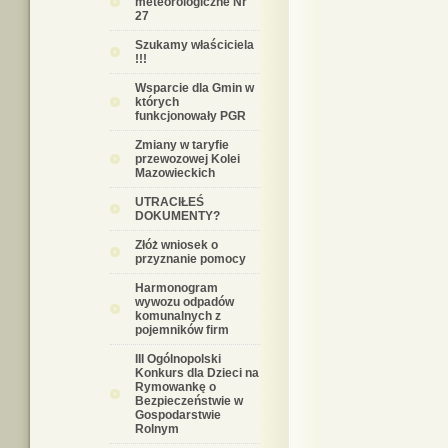
meteorologiczne Nr
27
Szukamy właściciela
!!!
Wsparcie dla Gmin w
których
funkcjonowały PGR
Zmiany w taryfie
przewozowej Kolei
Mazowieckich
UTRACIŁEŚ
DOKUMENTY?
Złóż wniosek o
przyznanie pomocy
Harmonogram
wywozu odpadów
komunalnych z
pojemników firm
III Ogólnopolski
Konkurs dla Dzieci na
Rymowankę o
Bezpieczeństwie w
Gospodarstwie
Rolnym