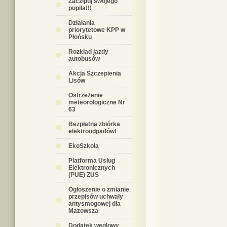
Zaczipuj swojego
pupila!!!
Działania
priorytetowe KPP w
Płońsku
Rozkład jazdy
autobusów
Akcja Szczepienia
Lisów
Ostrzeżenie
meteorologiczne Nr
63
Bezpłatna zbiórka
elektroodpadów!
EkoSzkoła
Platforma Usług
Elektronicznych
(PUE) ZUS
Ogłoszenie o zmianie
przepisów uchwały
antysmogowej dla
Mazowsza
Dodatek węglowy