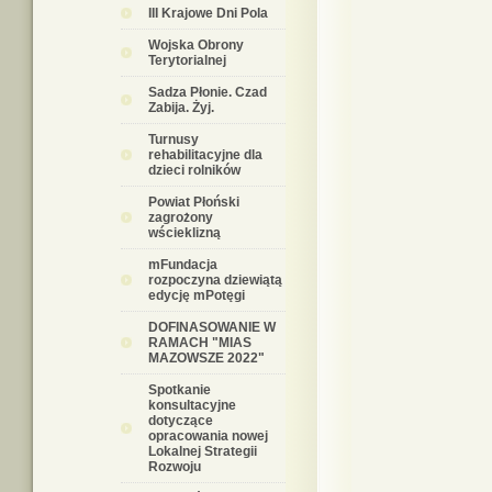
III Krajowe Dni Pola
Wojska Obrony
Terytorialnej
Sadza Płonie. Czad
Zabija. Żyj.
Turnusy
rehabilitacyjne dla
dzieci rolników
Powiat Płoński
zagrożony
wścieklizną
mFundacja
rozpoczyna dziewiątą
edycję mPotęgi
DOFINASOWANIE W
RAMACH "MIAS
MAZOWSZE 2022"
Spotkanie
konsultacyjne
dotyczące
opracowania nowej
Lokalnej Strategii
Rozwoju