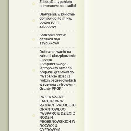
Zdobądź stypenium
pomostowe na studia!
Ułatwienia w budowie
domów do 70 m kw.
powierzchni
zabudowy
Sadzonki drzew
gatunku dąb
szypułkowy
Dofinansowanie na
zakup i ubezpieczenie
sprzętu
komputerowego -
laptopów w ramach
projektu grantowego
"Wsparcie dzieci z
rodzin pegeerowskich
w rozwoju cyfrowym -
Granty PPGR"
PRZEKAZANIE
LAPTOPÓW W
RAMACH PROJEKTU
GRANTOWEGO
"WSPARCIE DZIECI Z
RODZIN
PEGEEROWSKICH W
ROZWOJU
CYFROWYM -