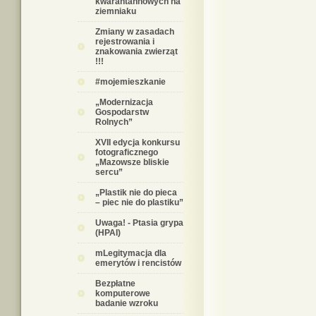
kwarantannowych na
ziemniaku
Zmiany w zasadach
rejestrowania i
znakowania zwierząt
!!!
#mojemieszkanie
„Modernizacja
Gospodarstw
Rolnych”
XVII edycja konkursu
fotograficznego
„Mazowsze bliskie
sercu”
„Plastik nie do pieca
– piec nie do plastiku”
Uwaga! - Ptasia grypa
(HPAI)
mLegitymacja dla
emerytów i rencistów
Bezpłatne
komputerowe
badanie wzroku