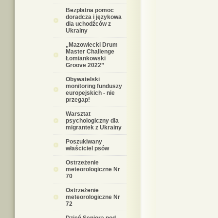
Bezpłatna pomoc
doradcza i językowa
dla uchodźców z
Ukrainy
„Mazowiecki Drum
Master Challenge
Łomiankowski
Groove 2022”
Obywatelski
monitoring funduszy
europejskich - nie
przegap!
Warsztat
psychologiczny dla
migrantek z Ukrainy
Poszukiwany
właściciel psów
Ostrzeżenie
meteorologiczne Nr
70
Ostrzeżenie
meteorologiczne Nr
72