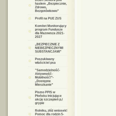
Dzień Seniora pod
hasłem „Bezpiecznie,
Zdrowo,
Bezgotówkowo”
Profil na PUE ZUS
Komitet Monitorujący
program Fundusze
dla Mazowsza 2021-
2027
„BEZPIECZNIE Z
NIEBEZPIECZNYMI
SUBSTANCJAMI”
Poszukiwany
właściciel psa
"Samodzielność-
Aktywność-
Mobilność!”-
„Dostępne
Mieszkanie”
Pismo PPIS w
Płońsku inicjujące
akcję szczepień p./
grypie
Rolniku, złóż wniosek!
Pomoc dla rodzin 5-