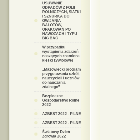
USUWANIE
ODPADÓW Z FOLII
ROLNICZYCH, SIATKI
I SZNURKA DO
OWIJANIA
BALOTÓW,
OPAKOWAŃ PO
NAWOZACH I TYPU
BIG BAG
W przypadku
wystąpienia zdarzeń
noszących znamiona
klęski żywiołowej
„Mazowiecki program
przygotowania szkół,
nauczycieli i uczniów
do nauczania
zdalnego”
Bezpieczne
Gospodarstwo Rolne
2022
AZBEST 2022 - PILNE
AZBEST 2022 - PILNE
Światowy Dzień
Zdrowia 2022