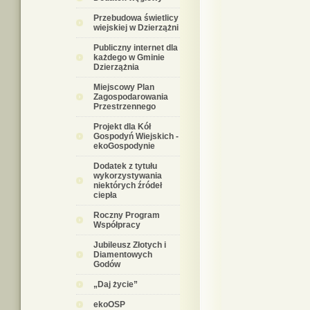
Przebudowa świetlicy
wiejskiej w Dzierzążni
Publiczny internet dla
każdego w Gminie
Dzierzążnia
Miejscowy Plan
Zagospodarowania
Przestrzennego
Projekt dla Kół
Gospodyń Wiejskich -
ekoGospodynie
Dodatek z tytułu
wykorzystywania
niektórych źródeł
ciepła
Roczny Program
Współpracy
Jubileusz Złotych i
Diamentowych
Godów
„Daj życie”
ekoOSP