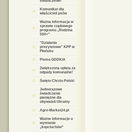
świadczenie!
Komunikat dla
właścicieli psów
Ważna informacja w
sprawie rządowego
programu „Rodzina
500+”
"Działania
priorytetowe" KPP w
Płońsku
Pismo GDDKiA
Zwiększona opłata za
odpady komunalne!
Święto Chrztu Polski
Jednorazowe
świadczenie
pieniężne dla
obywateli Ukrainy
Agro-Market24.pl
Ważne informacje o
wymianie
„kopciuchów”