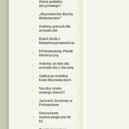
Zwrot podatku
akcyzowego !
„Mazowieckie Barwy
Wolontariatu”
Ankieta potrzeb dla
uchodźców
Dzień Osób z
Niepełnosprawnością
II Pokoleniowy Piknik
Historyczny
Ankieta on-line dla
uchodźców z Ukrainy
Aplikacja mobilna
Kolei Mazowieckich
Suczka szuka
nowego domu!!!
Jarmark Jesienny w
Poświętnem
Ostrzeżenie
meteorologiczne Nr
62