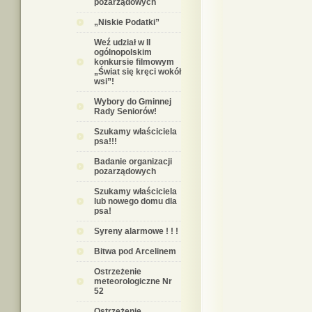
pozarządowych
„Niskie Podatki”
Weź udział w II
ogólnopolskim
konkursie filmowym
„Świat się kręci wokół
wsi”!
Wybory do Gminnej
Rady Seniorów!
Szukamy właściciela
psa!!!
Badanie organizacji
pozarządowych
Szukamy właściciela
lub nowego domu dla
psa!
Syreny alarmowe ! ! !
Bitwa pod Arcelinem
Ostrzeżenie
meteorologiczne Nr
52
Ostrzeżenie