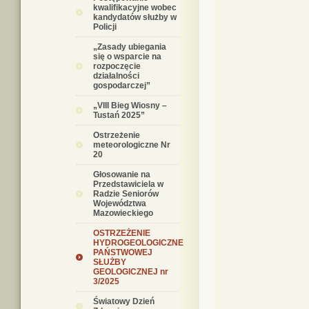
kwalifikacyjne wobec
kandydatów służby w
Policji
„Zasady ubiegania
się o wsparcie na
rozpoczęcie
działalności
gospodarczej”
„VIII Bieg Wiosny –
Tustań 2025”
Ostrzeżenie
meteorologiczne Nr
20
Głosowanie na
Przedstawiciela w
Radzie Seniorów
Województwa
Mazowieckiego
OSTRZEŻENIE
HYDROGEOLOGICZNE
PAŃSTWOWEJ
SŁUŻBY
GEOLOGICZNEJ nr
3/2025
Światowy Dzień