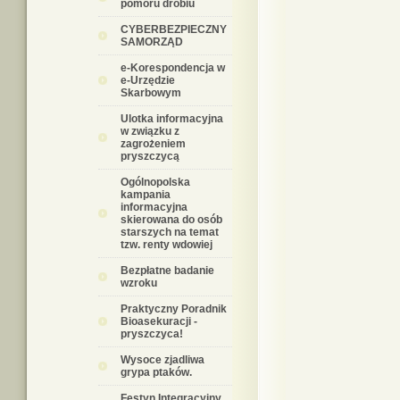
pomoru drobiu
CYBERBEZPIECZNY
SAMORZĄD
e-Korespondencja w
e-Urzędzie
Skarbowym
Ulotka informacyjna
w związku z
zagrożeniem
pryszczycą
Ogólnopolska
kampania
informacyjna
skierowana do osób
starszych na temat
tzw. renty wdowiej
Bezpłatne badanie
wzroku
Praktyczny Poradnik
Bioasekuracji -
pryszczyca!
Wysoce zjadliwa
grypa ptaków.
Festyn Integracyjny