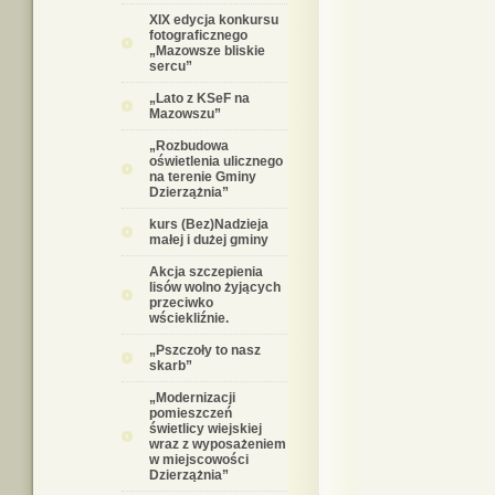
XIX edycja konkursu
fotograficznego
„Mazowsze bliskie
sercu”
„Lato z KSeF na
Mazowszu”
„Rozbudowa
oświetlenia ulicznego
na terenie Gminy
Dzierzążnia”
kurs (Bez)Nadzieja
małej i dużej gminy
Akcja szczepienia
lisów wolno żyjących
przeciwko
wściekliźnie.
„Pszczoły to nasz
skarb”
„Modernizacji
pomieszczeń
świetlicy wiejskiej
wraz z wyposażeniem
w miejscowości
Dzierzążnia”