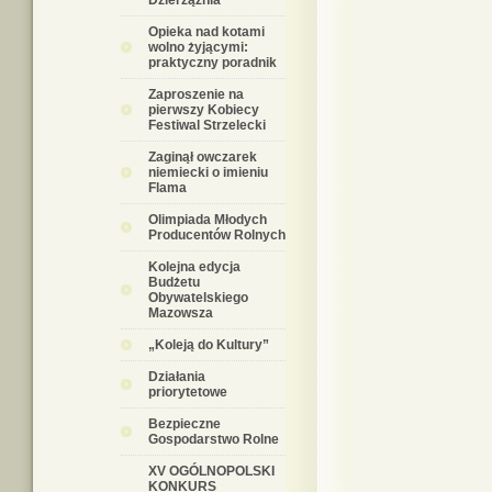
Dzierzążnia
Opieka nad kotami
wolno żyjącymi:
praktyczny poradnik
Zaproszenie na
pierwszy Kobiecy
Festiwal Strzelecki
Zaginął owczarek
niemiecki o imieniu
Flama
Olimpiada Młodych
Producentów Rolnych
Kolejna edycja
Budżetu
Obywatelskiego
Mazowsza
„Koleją do Kultury”
Działania
priorytetowe
Bezpieczne
Gospodarstwo Rolne
XV OGÓLNOPOLSKI
KONKURS