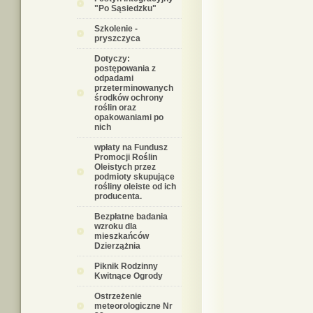
"Po Sąsiedzku"
Szkolenie -
pryszczyca
Dotyczy:
postępowania z
odpadami
przeterminowanych
środków ochrony
roślin oraz
opakowaniami po
nich
wpłaty na Fundusz
Promocji Roślin
Oleistych przez
podmioty skupujące
rośliny oleiste od ich
producenta.
Bezpłatne badania
wzroku dla
mieszkańców
Dzierzążnia
Piknik Rodzinny
Kwitnące Ogrody
Ostrzeżenie
meteorologiczne Nr