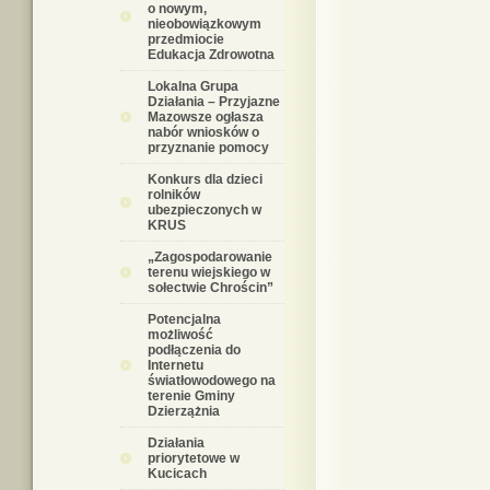
o nowym,
nieobowiązkowym
przedmiocie
Edukacja Zdrowotna
Lokalna Grupa
Działania – Przyjazne
Mazowsze ogłasza
nabór wniosków o
przyznanie pomocy
Konkurs dla dzieci
rolników
ubezpieczonych w
KRUS
„Zagospodarowanie
terenu wiejskiego w
sołectwie Chrościn”
Potencjalna
możliwość
podłączenia do
Internetu
światłowodowego na
terenie Gminy
Dzierzążnia
Działania
priorytetowe w
Kucicach