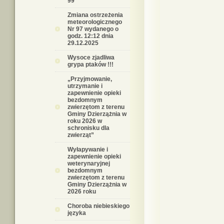
99
Zmiana ostrzeżenia
meteorologicznego
Nr 97 wydanego o
godz. 12:12 dnia
29.12.2025
Wysoce zjadliwa
grypa ptaków !!!
„Przyjmowanie,
utrzymanie i
zapewnienie opieki
bezdomnym
zwierzętom z terenu
Gminy Dzierzążnia w
roku 2026 w
schronisku dla
zwierząt”
Wyłapywanie i
zapewnienie opieki
weterynaryjnej
bezdomnym
zwierzętom z terenu
Gminy Dzierzążnia w
2026 roku
Choroba niebieskiego
języka