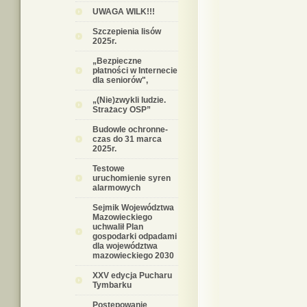
UWAGA WILK!!!
Szczepienia lisów
2025r.
„Bezpieczne
płatności w Internecie
dla seniorów",
„(Nie)zwykli ludzie.
Strażacy OSP”
Budowle ochronne-
czas do 31 marca
2025r.
Testowe
uruchomienie syren
alarmowych
Sejmik Województwa
Mazowieckiego
uchwalił Plan
gospodarki odpadami
dla województwa
mazowieckiego 2030
XXV edycja Pucharu
Tymbarku
Postępowanie