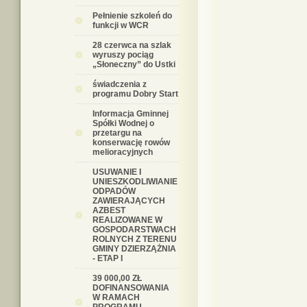
Pełnienie szkoleń do
funkcji w WCR
28 czerwca na szlak
wyruszy pociąg
„Słoneczny” do Ustki
świadczenia z
programu Dobry Start
Informacja Gminnej
Spółki Wodnej o
przetargu na
konserwację rowów
melioracyjnych
USUWANIE I
UNIESZKODLIWIANIE
ODPADÓW
ZAWIERAJĄCYCH
AZBEST
REALIZOWANE W
GOSPODARSTWACH
ROLNYCH Z TERENU
GMINY DZIERZĄŻNIA
- ETAP I
39 000,00 ZŁ
DOFINANSOWANIA
W RAMACH