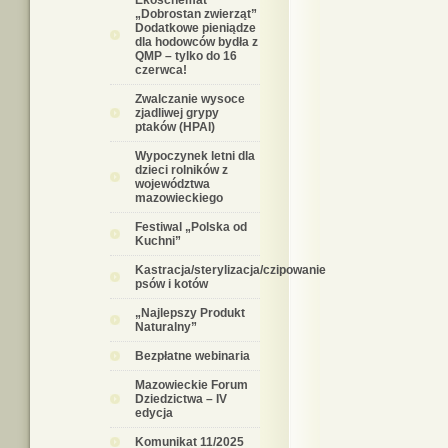
Ekoschemat
„Dobrostan zwierząt”
Dodatkowe pieniądze
dla hodowców bydła z
QMP – tylko do 16
czerwca!
Zwalczanie wysoce
zjadliwej grypy
ptaków (HPAI)
Wypoczynek letni dla
dzieci rolników z
województwa
mazowieckiego
Festiwal „Polska od
Kuchni”
Kastracja/sterylizacja/czipowanie
psów i kotów
„Najlepszy Produkt
Naturalny”
Bezpłatne webinaria
Mazowieckie Forum
Dziedzictwa – IV
edycja
Komunikat 11/2025