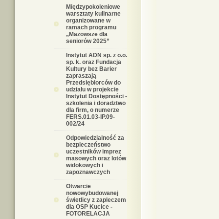
Międzypokoleniowe
warsztaty kulinarne
organizowane w
ramach programu
„Mazowsze dla
seniorów 2025”
Instytut ADN sp. z o.o.
sp. k. oraz Fundacja
Kultury bez Barier
zapraszają
Przedsiębiorców do
udziału w projekcie
Instytut Dostępności -
szkolenia i doradztwo
dla firm, o numerze
FERS.01.03-IP.09-
002/24
Odpowiedzialność za
bezpieczeństwo
uczestników imprez
masowych oraz lotów
widokowych i
zapoznawczych
Otwarcie
nowowybudowanej
świetlicy z zapleczem
dla OSP Kucice -
FOTORELACJA