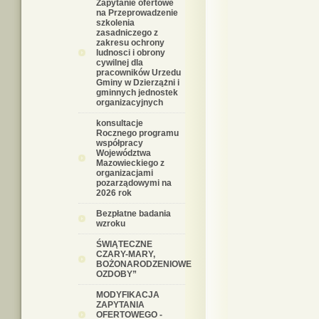
Zapytanie ofertowe
na Przeprowadzenie
szkolenia
zasadniczego z
zakresu ochrony
ludnosci i obrony
cywilnej dla
pracowników Urzedu
Gminy w Dzierzążni i
gminnych jednostek
organizacyjnych
konsultacje
Rocznego programu
współpracy
Województwa
Mazowieckiego z
organizacjami
pozarządowymi na
2026 rok
Bezpłatne badania
wzroku
ŚWIĄTECZNE
CZARY-MARY,
BOŻONARODZENIOWE
OZDOBY”
MODYFIKACJA
ZAPYTANIA
OFERTOWEGO -