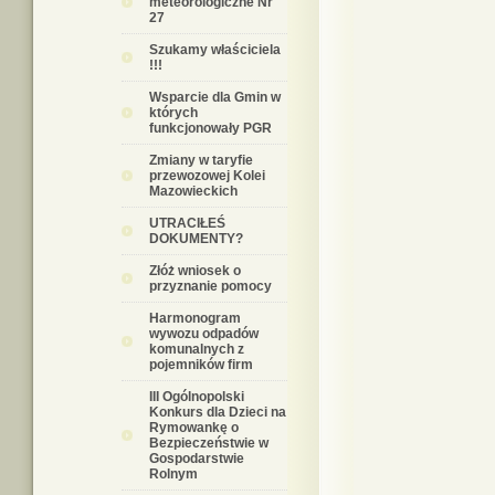
meteorologiczne Nr
27
Szukamy właściciela
!!!
Wsparcie dla Gmin w
których
funkcjonowały PGR
Zmiany w taryfie
przewozowej Kolei
Mazowieckich
UTRACIŁEŚ
DOKUMENTY?
Złóż wniosek o
przyznanie pomocy
Harmonogram
wywozu odpadów
komunalnych z
pojemników firm
III Ogólnopolski
Konkurs dla Dzieci na
Rymowankę o
Bezpieczeństwie w
Gospodarstwie
Rolnym