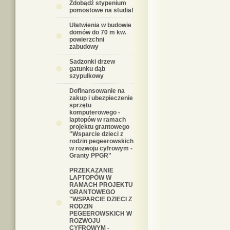
Zdobądź stypenium
pomostowe na studia!
Ułatwienia w budowie
domów do 70 m kw.
powierzchni
zabudowy
Sadzonki drzew
gatunku dąb
szypułkowy
Dofinansowanie na
zakup i ubezpieczenie
sprzętu
komputerowego -
laptopów w ramach
projektu grantowego
"Wsparcie dzieci z
rodzin pegeerowskich
w rozwoju cyfrowym -
Granty PPGR"
PRZEKAZANIE
LAPTOPÓW W
RAMACH PROJEKTU
GRANTOWEGO
"WSPARCIE DZIECI Z
RODZIN
PEGEEROWSKICH W
ROZWOJU
CYFROWYM -