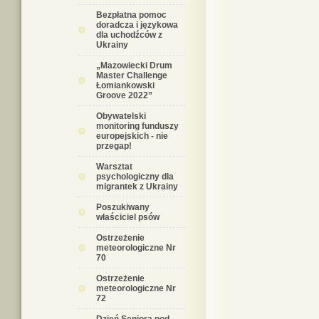
Bezpłatna pomoc
doradcza i językowa
dla uchodźców z
Ukrainy
„Mazowiecki Drum
Master Challenge
Łomiankowski
Groove 2022”
Obywatelski
monitoring funduszy
europejskich - nie
przegap!
Warsztat
psychologiczny dla
migrantek z Ukrainy
Poszukiwany
właściciel psów
Ostrzeżenie
meteorologiczne Nr
70
Ostrzeżenie
meteorologiczne Nr
72