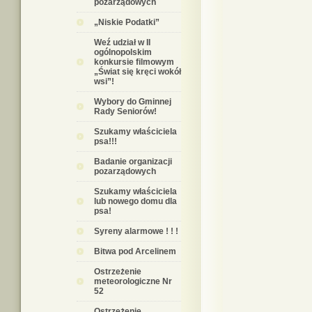
pozarządowych
„Niskie Podatki”
Weź udział w II
ogólnopolskim
konkursie filmowym
„Świat się kręci wokół
wsi”!
Wybory do Gminnej
Rady Seniorów!
Szukamy właściciela
psa!!!
Badanie organizacji
pozarządowych
Szukamy właściciela
lub nowego domu dla
psa!
Syreny alarmowe ! ! !
Bitwa pod Arcelinem
Ostrzeżenie
meteorologiczne Nr
52
Ostrzeżenie