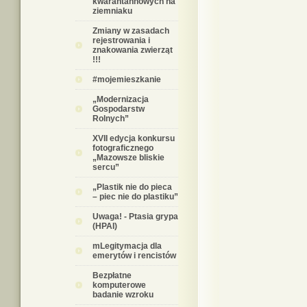
kwarantannowych na
ziemniaku
Zmiany w zasadach
rejestrowania i
znakowania zwierząt
!!!
#mojemieszkanie
„Modernizacja
Gospodarstw
Rolnych”
XVII edycja konkursu
fotograficznego
„Mazowsze bliskie
sercu”
„Plastik nie do pieca
– piec nie do plastiku”
Uwaga! - Ptasia grypa
(HPAI)
mLegitymacja dla
emerytów i rencistów
Bezpłatne
komputerowe
badanie wzroku