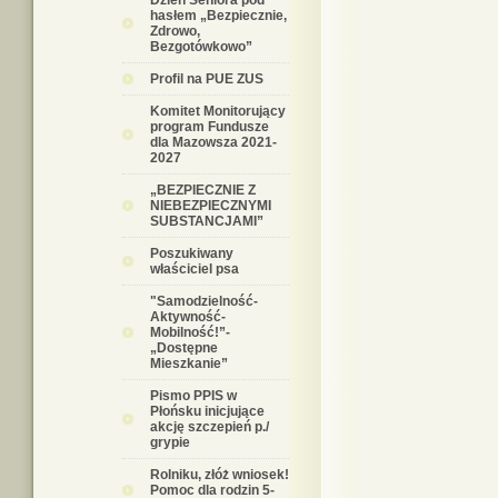
Dzień Seniora pod
hasłem „Bezpiecznie,
Zdrowo,
Bezgotówkowo”
Profil na PUE ZUS
Komitet Monitorujący
program Fundusze
dla Mazowsza 2021-
2027
„BEZPIECZNIE Z
NIEBEZPIECZNYMI
SUBSTANCJAMI”
Poszukiwany
właściciel psa
"Samodzielność-
Aktywność-
Mobilność!”-
„Dostępne
Mieszkanie”
Pismo PPIS w
Płońsku inicjujące
akcję szczepień p./
grypie
Rolniku, złóż wniosek!
Pomoc dla rodzin 5-