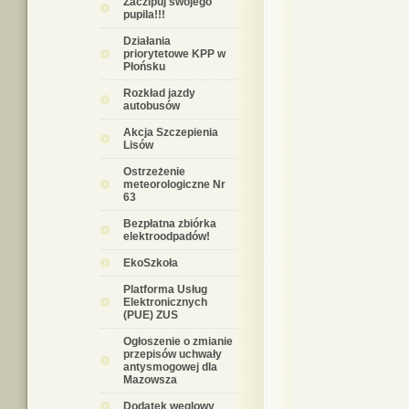
Zaczipuj swojego
pupila!!!
Działania
priorytetowe KPP w
Płońsku
Rozkład jazdy
autobusów
Akcja Szczepienia
Lisów
Ostrzeżenie
meteorologiczne Nr
63
Bezpłatna zbiórka
elektroodpadów!
EkoSzkoła
Platforma Usług
Elektronicznych
(PUE) ZUS
Ogłoszenie o zmianie
przepisów uchwały
antysmogowej dla
Mazowsza
Dodatek węglowy