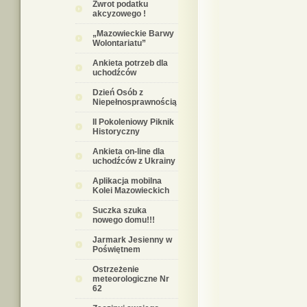
Zwrot podatku
akcyzowego !
„Mazowieckie Barwy
Wolontariatu”
Ankieta potrzeb dla
uchodźców
Dzień Osób z
Niepełnosprawnością
II Pokoleniowy Piknik
Historyczny
Ankieta on-line dla
uchodźców z Ukrainy
Aplikacja mobilna
Kolei Mazowieckich
Suczka szuka
nowego domu!!!
Jarmark Jesienny w
Poświętnem
Ostrzeżenie
meteorologiczne Nr
62