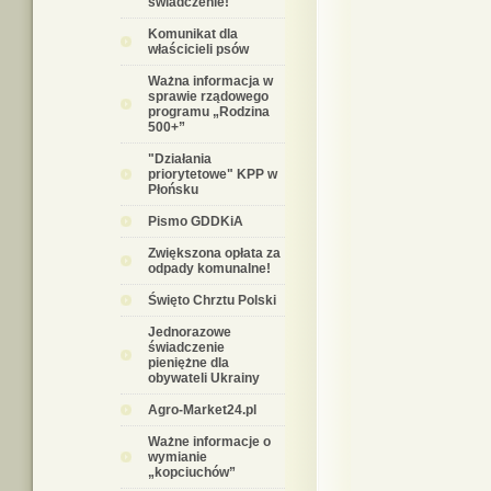
świadczenie!
Komunikat dla
właścicieli psów
Ważna informacja w
sprawie rządowego
programu „Rodzina
500+”
"Działania
priorytetowe" KPP w
Płońsku
Pismo GDDKiA
Zwiększona opłata za
odpady komunalne!
Święto Chrztu Polski
Jednorazowe
świadczenie
pieniężne dla
obywateli Ukrainy
Agro-Market24.pl
Ważne informacje o
wymianie
„kopciuchów”