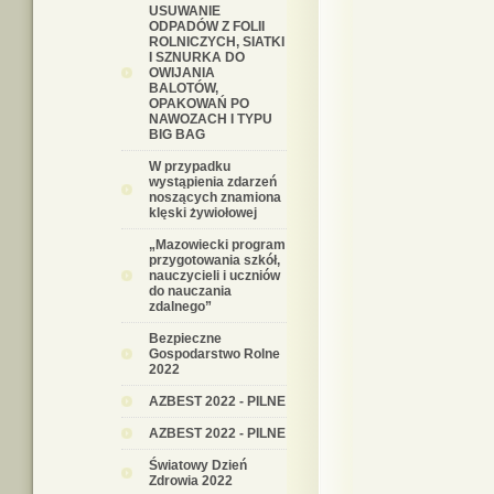
USUWANIE
ODPADÓW Z FOLII
ROLNICZYCH, SIATKI
I SZNURKA DO
OWIJANIA
BALOTÓW,
OPAKOWAŃ PO
NAWOZACH I TYPU
BIG BAG
W przypadku
wystąpienia zdarzeń
noszących znamiona
klęski żywiołowej
„Mazowiecki program
przygotowania szkół,
nauczycieli i uczniów
do nauczania
zdalnego”
Bezpieczne
Gospodarstwo Rolne
2022
AZBEST 2022 - PILNE
AZBEST 2022 - PILNE
Światowy Dzień
Zdrowia 2022