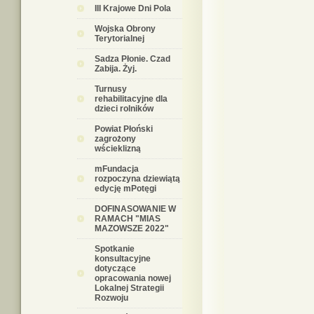
III Krajowe Dni Pola
Wojska Obrony
Terytorialnej
Sadza Płonie. Czad
Zabija. Żyj.
Turnusy
rehabilitacyjne dla
dzieci rolników
Powiat Płoński
zagrożony
wścieklizną
mFundacja
rozpoczyna dziewiątą
edycję mPotęgi
DOFINASOWANIE W
RAMACH "MIAS
MAZOWSZE 2022"
Spotkanie
konsultacyjne
dotyczące
opracowania nowej
Lokalnej Strategii
Rozwoju