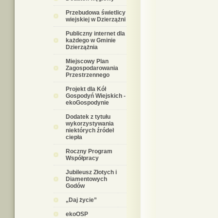
Przebudowa świetlicy
wiejskiej w Dzierzążni
Publiczny internet dla
każdego w Gminie
Dzierzążnia
Miejscowy Plan
Zagospodarowania
Przestrzennego
Projekt dla Kół
Gospodyń Wiejskich -
ekoGospodynie
Dodatek z tytułu
wykorzystywania
niektórych źródeł
ciepła
Roczny Program
Współpracy
Jubileusz Złotych i
Diamentowych
Godów
„Daj życie”
ekoOSP