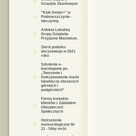
Urzędzie Skarbowym
"Klub Senior+" w
Podmarszczynie -
nieczynny.
Ankieta Lokalnej
Grupy Działania
Przyjazne Mazowsze.
Zwrot podatku
akcyzowego w 2021
roku
Szkolenie e-
learningowe pn.
„Tworzenie i
funkcjonowanie marki
lokalnej na obszarach
górskich i
podgórskich”
Formy kontaktu
klientów z Zakładem
Ubezpieczeń
Społecznych
Ostrzeżenie
meteorologiczne Nr
21 - Silny mróz