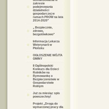
dofinansowania w
zakresie
podejmowania
działalności
gospodarczej w
ramach PROW na lata
2014-2020”
„ Bezpiecznie,
zdrowo,
bezgotówkowo”
Informacja Lekarza
Weterynarii w
Płońsku
OGŁOSZENIE WÓJTA
GMINY
II Ogólnopolski
Konkurs dla Dzieci
Rolników na
Rymowankę o
Bezpieczenstwie w
Gospodarstwie
Rolnym
Już za miesiąc spis
powszechny!
Projekt „Droga do
wymarzonej pracy dla