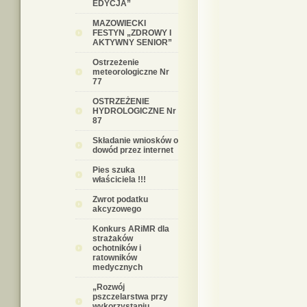
EDYCJA”
MAZOWIECKI
FESTYN „ZDROWY I
AKTYWNY SENIOR”
Ostrzeżenie
meteorologiczne Nr
77
OSTRZEŻENIE
HYDROLOGICZNE Nr
87
Składanie wniosków o
dowód przez internet
Pies szuka
właściciela !!!
Zwrot podatku
akcyzowego
Konkurs ARiMR dla
strażaków
ochotników i
ratowników
medycznych
„Rozwój
pszczelarstwa przy
wykorzystaniu