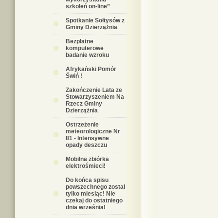
szkoleń on-line”
Spotkanie Sołtysów z
Gminy Dzierzążnia
Bezpłatne
komputerowe
badanie wzroku
Afrykański Pomór
Świń !
Zakończenie Lata ze
Stowarzyszeniem Na
Rzecz Gminy
Dzierzążnia
Ostrzeżenie
meteorologiczne Nr
81 - Intensywne
opady deszczu
Mobilna zbiórka
elektrośmieci!
Do końca spisu
powszechnego został
tylko miesiąc! Nie
czekaj do ostatniego
dnia września!