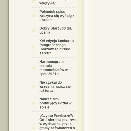
wygrywaj!
Półmetek spisu -
zaczyna się wyścig z
czasem
Dobry Start 300 dla
ucznia
XVI edycja konkursu
fotograficznego
„Mazowsze bliskie
sercu”
Harmonogram
postoju
mammobusów w
lipcu 2021 r.
Nie czekaj do
września, spisz się
już teraz!
Nakręć film
promujący udział w
spisie!
„Czyste Powietrze”:
Od 1 sierpnia przerwa
w wydawaniu przez
gminy zaświadczeń o