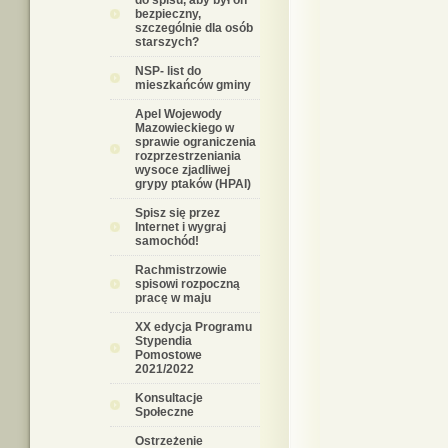
do spisu, aby był on
bezpieczny,
szczególnie dla osób
starszych?
NSP- list do
mieszkańców gminy
Apel Wojewody
Mazowieckiego w
sprawie ograniczenia
rozprzestrzeniania
wysoce zjadliwej
grypy ptaków (HPAI)
Spisz się przez
Internet i wygraj
samochód!
Rachmistrzowie
spisowi rozpoczną
pracę w maju
XX edycja Programu
Stypendia
Pomostowe
2021/2022
Konsultacje
Społeczne
Ostrzeżenie