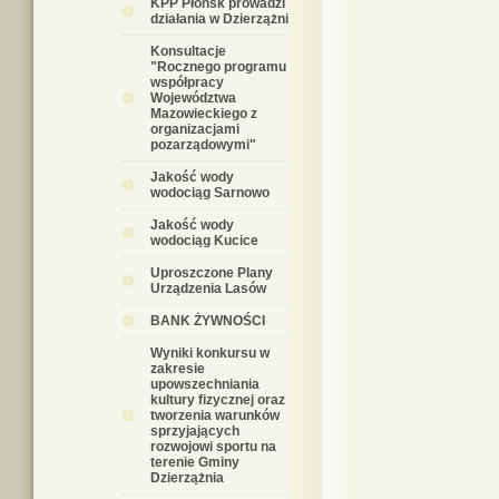
KPP Płońsk prowadzi
działania w Dzierzążni
Konsultacje
"Rocznego programu
współpracy
Województwa
Mazowieckiego z
organizacjami
pozarządowymi"
Jakość wody
wodociąg Sarnowo
Jakość wody
wodociąg Kucice
Uproszczone Plany
Urządzenia Lasów
BANK ŻYWNOŚCI
Wyniki konkursu w
zakresie
upowszechniania
kultury fizycznej oraz
tworzenia warunków
sprzyjających
rozwojowi sportu na
terenie Gminy
Dzierzążnia