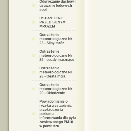
Odśnieżanie dachów i
usuwanie lodowych
sopli
OSTRZEŻENIE
PRZED SILNYM
MROZEM
Ostrzeżenie
meteorologiczne Nr
23 - Silny mróz
Ostrzeżenie
meteorologiczne Nr
25 - opady marznące
Ostrzeżenie
meteorologiczne Nr
28 - Gęsta mgła
Ostrzeżenie
meteorologiczne Nr
29 - Oblodzenie
Powiadomienie o
ryzyku wystąpienia
przekroczenia
poziomu
informowania dla pyłu
zawieszonego PM10
w powietrzu