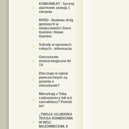
KOMUNIKAT - Syreny
alarmowe zawyją 1
sierpnia
RFRD - Budowa dróg
gminnych w
miejscowości Stare
Gumino i Nowe
Gumino
Szkody w uprawach
rolnych - informacja
Ostrzeżenie
meteorologiczne Nr
74
Dlaczego w spisie
powszechnym są
pytania o
mieszkanie?
Mieszkają z Tobą
cudzoziemcy lub ich
zatrudniasz? Pomóż
im!
„TWOJA ULUBIONA
TRASA ROWEROWA
W WOJ.
MAZOWIECKIM. II