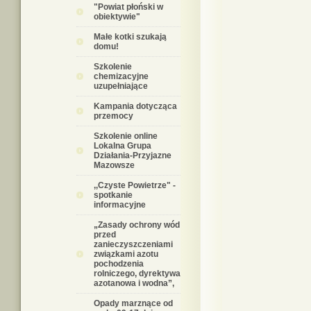
"Powiat płoński w
obiektywie"
Małe kotki szukają
domu!
Szkolenie
chemizacyjne
uzupełniające
Kampania dotycząca
przemocy
Szkolenie online
Lokalna Grupa
Działania-Przyjazne
Mazowsze
,,Czyste Powietrze" -
spotkanie
informacyjne
„Zasady ochrony wód
przed
zanieczyszczeniami
związkami azotu
pochodzenia
rolniczego, dyrektywa
azotanowa i wodna”,
Opady marznące od