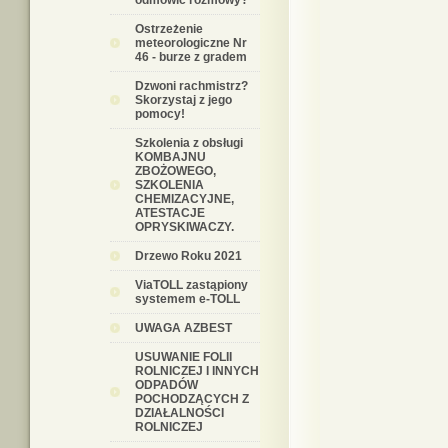
odmówić rozmowy?
Ostrzeżenie
meteorologiczne Nr
46 - burze z gradem
Dzwoni rachmistrz?
Skorzystaj z jego
pomocy!
Szkolenia z obsługi
KOMBAJNU
ZBOŻOWEGO,
SZKOLENIA
CHEMIZACYJNE,
ATESTACJE
OPRYSKIWACZY.
Drzewo Roku 2021
ViaTOLL zastąpiony
systemem e-TOLL
UWAGA AZBEST
USUWANIE FOLII
ROLNICZEJ I INNYCH
ODPADÓW
POCHODZĄCYCH Z
DZIAŁALNOŚCI
ROLNICZEJ