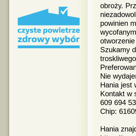
obroży. Pr
niezadowol
powinien m
wycofanymi
otworzenie 
Szukamy dl
troskliweg
Preferowan
Nie wydaje
Hania jest 
Kontakt w 
609 694 53
Chip: 616
Hania
znaj