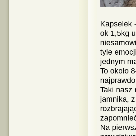
Kapselek -
ok 1,5kg u
niesamowit
tyle emocj
jednym ma
To około 8
najprawdop
Taki nasz 
jamnika, z
rozbrajają
zapomnie
Na pierwsz