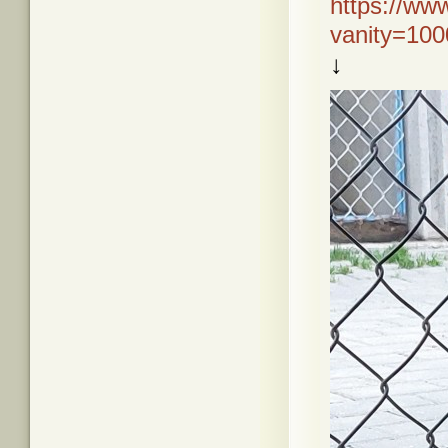
https://ww
vanity=10
↓