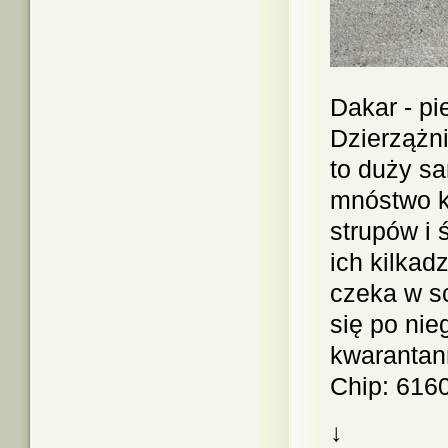
Dakar - pi
Dzierzążni
to duży sa
mnóstwo kl
strupów i
ich kilkad
czeka w sc
się po nie
kwarantan
Chip: 61
↓