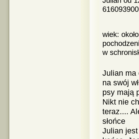
Julian od 1
616093900
wiek: około
pochodzeni
w schronis
Julian ma 
na swój w
psy mają p
Nikt nie ch
teraz.... 
słońce
Julian jes