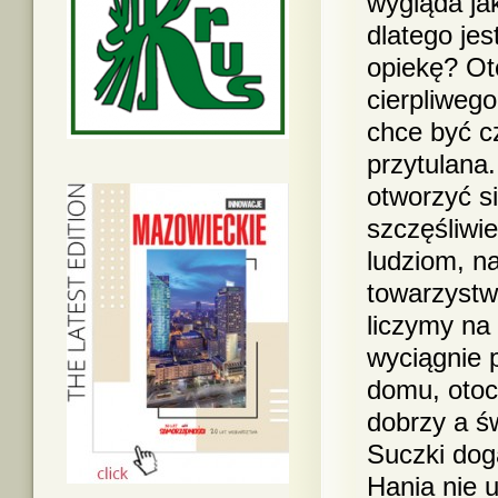
wygląda jak
dlatego je
opiekę? Ot
cierpliweg
chce być cz
przytulana
otworzyć si
szczęśliwie
ludziom, na
towarzystw
liczymy na 
wyciągnie 
domu, otoc
dobrzy a św
Suczki dog
Hania nie 