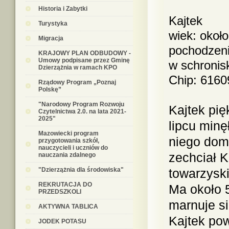
Historia i Zabytki
Kajtek
Turystyka
wiek: około
Migracja
pochodzeni
KRAJOWY PLAN ODBUDOWY -
Umowy podpisane przez Gminę
w schronis
Dzierzążnia w ramach KPO
Chip: 616
Rządowy Program „Poznaj
Polskę”
"Narodowy Program Rozwoju
Kajtek pię
Czytelnictwa 2.0. na lata 2021-
2025"
lipcu minę
Mazowiecki program
niego dom
przygotowania szkół,
nauczycieli i uczniów do
zechciał K
nauczania zdalnego
"Dzierzążnia dla środowiska"
towarzyski
REKRUTACJA DO
Ma około 5
PRZEDSZKOLI
marnuje s
AKTYWNA TABLICA
Kajtek po
JODEK POTASU