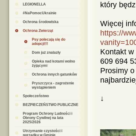
który będz
LEGIONELLA
#NaPomocUkrainie
Więcej inf
Ochrona środowiska
Ochrona Zwierząt
https://w
Psy polecają się do
vanity=10
adopcji!!!
Kontakt w 
Dom już znalazły
609 694 5
Opieka nad kotami wolno
żyjącymi
Prosimy o
Ochrona innych gatunków
najbardziej
Pryszczyca - zagrożenie
wystąpieniem
Społeczeństwo
↓
BEZPIECZEŃSTWO PUBLICZNE
Program Ochrony Ludności i
Obrony Cywilnej na lata
2025/2026
Utrzymanie czystości i
porządku w Gminie