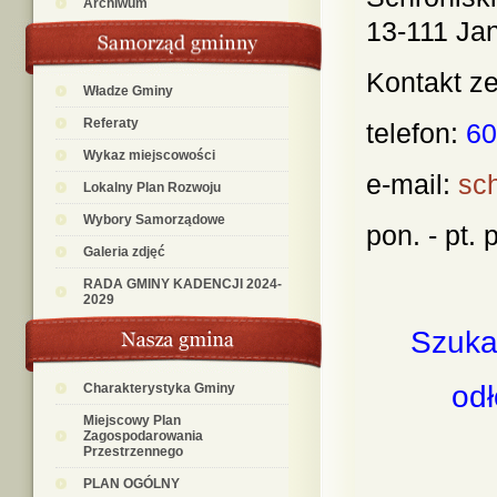
Archiwum
13-111 Ja
Kontakt z
Władze Gminy
Referaty
telefon:
60
Wykaz miejscowości
e-mail:
sc
Lokalny Plan Rozwoju
Wybory Samorządowe
pon. - pt.
Galeria zdjęć
RADA GMINY KADENCJI 2024-
2029
Szuka
odł
Charakterystyka Gminy
Miejscowy Plan
Zagospodarowania
Przestrzennego
PLAN OGÓLNY