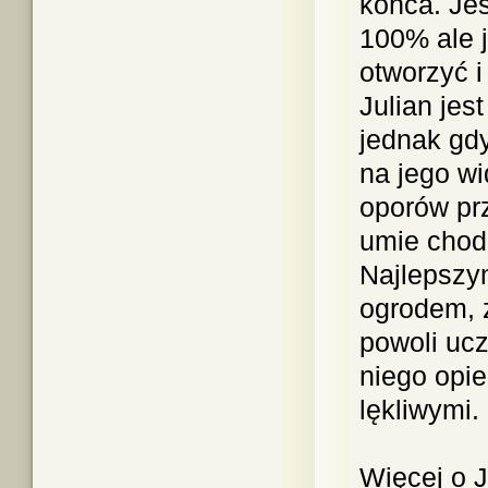
końca. Jes
100% ale j
otworzyć i
Julian jes
jednak gdy
na jego wi
oporów prz
umie chod
Najlepszy
ogrodem, 
powoli uc
niego opi
lękliwymi.
Więcej o J