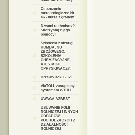
odmówić rozmowy?
Ostrzeżenie
meteorologiczne Nr
46 - burze z gradem
Dzwoni rachmistrz?
Skorzystaj z jego
pomocy!
Szkolenia z obsługi
KOMBAJNU
ZBOŻOWEGO,
SZKOLENIA
CHEMIZACYJNE,
ATESTACJE
OPRYSKIWACZY.
Drzewo Roku 2021
ViaTOLL zastąpiony
systemem e-TOLL
UWAGA AZBEST
USUWANIE FOLII
ROLNICZEJ I INNYCH
ODPADÓW
POCHODZĄCYCH Z
DZIAŁALNOŚCI
ROLNICZEJ