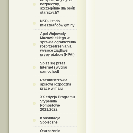
do spisu, aby był on
bezpieczny,
szczególnie dla osób
starszych?
NSP- list do
mieszkańców gminy
Apel Wojewody
Mazowieckiego w
sprawie ograniczenia
rozprzestrzeniania
wysoce zjadliwej
grypy ptaków (HPAI)
Spisz się przez
Internet i wygraj
samochód!
Rachmistrzowie
spisowi rozpoczną
pracę w maju
XX edycja Programu
Stypendia
Pomostowe
2021/2022
Konsultacje
Społeczne
Ostrzeżenie