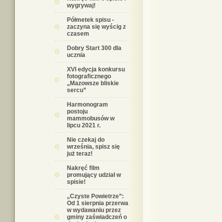
wygrywaj!
Półmetek spisu -
zaczyna się wyścig z
czasem
Dobry Start 300 dla
ucznia
XVI edycja konkursu
fotograficznego
„Mazowsze bliskie
sercu”
Harmonogram
postoju
mammobusów w
lipcu 2021 r.
Nie czekaj do
września, spisz się
już teraz!
Nakręć film
promujący udział w
spisie!
„Czyste Powietrze”:
Od 1 sierpnia przerwa
w wydawaniu przez
gminy zaświadczeń o