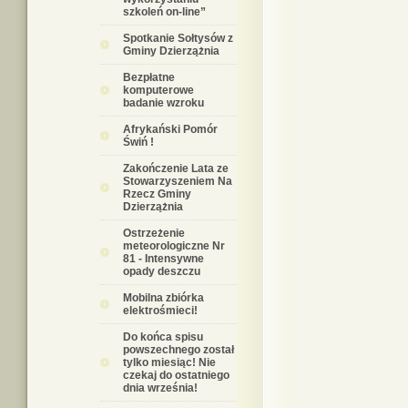
szkoleń on-line”
Spotkanie Sołtysów z
Gminy Dzierzążnia
Bezpłatne
komputerowe
badanie wzroku
Afrykański Pomór
Świń !
Zakończenie Lata ze
Stowarzyszeniem Na
Rzecz Gminy
Dzierzążnia
Ostrzeżenie
meteorologiczne Nr
81 - Intensywne
opady deszczu
Mobilna zbiórka
elektrośmieci!
Do końca spisu
powszechnego został
tylko miesiąc! Nie
czekaj do ostatniego
dnia września!