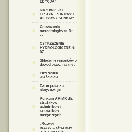
EDYCJA”
MAZOWIECKI
FESTYN „ZDROWY I
AKTYWNY SENIOR”
Ostrzeżenie
meteorologiczne Nr
77
OSTRZEŻENIE
HYDROLOGICZNE Nr
87
Składanie wniosków o
dowód przez internet
Pies szuka
właściciela !!!
Zwrot podatku
akcyzowego
Konkurs ARiMR dla
strażaków
ochotników i
ratowników
medycznych
„Rozwój
pszczelarstwa przy
wykorzystaniu