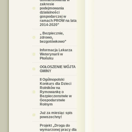
dofinansowania w
zakresie
podejmowania
działalności
gospodarczej w
ramach PROW na lata
2014-2020”
„ Bezpiecznie,
zdrowo,
bezgotówkowo”
Informacja Lekarza
Weterynarii w
Płońsku
OGŁOSZENIE WÓJTA
GMINY
II Ogólnopolski
Konkurs dla Dzieci
Rolników na
Rymowankę o
Bezpieczenstwie w
Gospodarstwie
Rolnym
Już za miesiąc spis
powszechny!
Projekt „Droga do
wymarzonej pracy dla