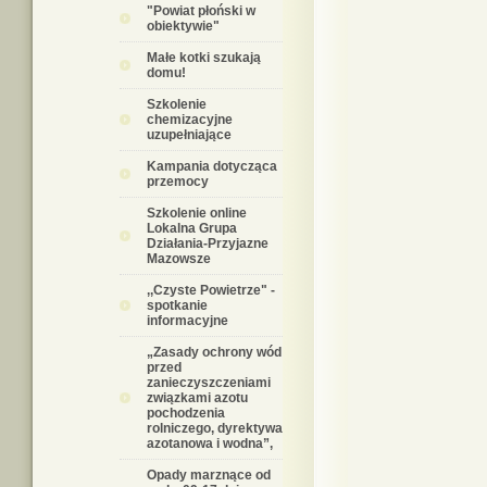
"Powiat płoński w
obiektywie"
Małe kotki szukają
domu!
Szkolenie
chemizacyjne
uzupełniające
Kampania dotycząca
przemocy
Szkolenie online
Lokalna Grupa
Działania-Przyjazne
Mazowsze
,,Czyste Powietrze" -
spotkanie
informacyjne
„Zasady ochrony wód
przed
zanieczyszczeniami
związkami azotu
pochodzenia
rolniczego, dyrektywa
azotanowa i wodna”,
Opady marznące od