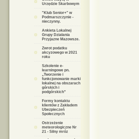
Urzędzie Skarbowym
"Klub Senior+" w
Podmarszczynie -
nieczynny.
Ankieta Lokalnej
Grupy Działania
Przyjazne Mazowsze.
Zwrot podatku
akcyzowego w 2021
roku
Szkolenie e-
learningowe pn.
„Tworzenie i
funkcjonowanie marki
lokalnej na obszarach
górskich i
podgórskich”
Formy kontaktu
klientów z Zakładem
Ubezpieczeń
Społecznych
Ostrzeżenie
meteorologiczne Nr
21 - Silny mróz