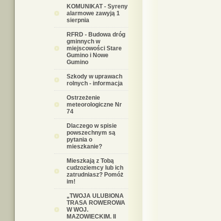
KOMUNIKAT - Syreny
alarmowe zawyją 1
sierpnia
RFRD - Budowa dróg
gminnych w
miejscowości Stare
Gumino i Nowe
Gumino
Szkody w uprawach
rolnych - informacja
Ostrzeżenie
meteorologiczne Nr
74
Dlaczego w spisie
powszechnym są
pytania o
mieszkanie?
Mieszkają z Tobą
cudzoziemcy lub ich
zatrudniasz? Pomóż
im!
„TWOJA ULUBIONA
TRASA ROWEROWA
W WOJ.
MAZOWIECKIM. II