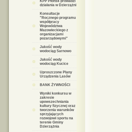
KPP Płońsk prowadzi
działania w Dzierzążni
Konsultacje
"Rocznego programu
współpracy
Województwa
Mazowieckiego z
organizacjami
pozarządowymi"
Jakość wody
wodociąg Sarnowo
Jakość wody
wodociąg Kucice
Uproszczone Plany
Urządzenia Lasów
BANK ŻYWNOŚCI
Wyniki konkursu w
zakresie
upowszechniania
kultury fizycznej oraz
tworzenia warunków
sprzyjających
rozwojowi sportu na
terenie Gminy
Dzierzążnia