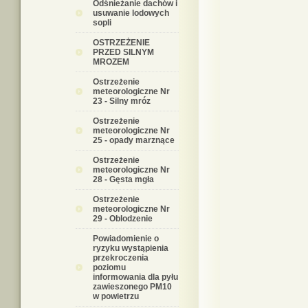
Odśnieżanie dachów i
usuwanie lodowych
sopli
OSTRZEŻENIE
PRZED SILNYM
MROZEM
Ostrzeżenie
meteorologiczne Nr
23 - Silny mróz
Ostrzeżenie
meteorologiczne Nr
25 - opady marznące
Ostrzeżenie
meteorologiczne Nr
28 - Gęsta mgła
Ostrzeżenie
meteorologiczne Nr
29 - Oblodzenie
Powiadomienie o
ryzyku wystąpienia
przekroczenia
poziomu
informowania dla pyłu
zawieszonego PM10
w powietrzu