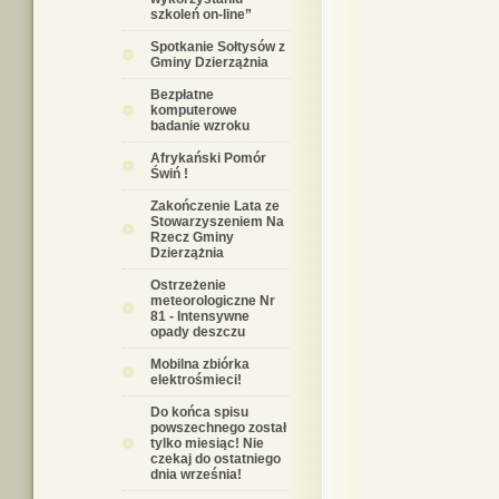
szkoleń on-line”
Spotkanie Sołtysów z
Gminy Dzierzążnia
Bezpłatne
komputerowe
badanie wzroku
Afrykański Pomór
Świń !
Zakończenie Lata ze
Stowarzyszeniem Na
Rzecz Gminy
Dzierzążnia
Ostrzeżenie
meteorologiczne Nr
81 - Intensywne
opady deszczu
Mobilna zbiórka
elektrośmieci!
Do końca spisu
powszechnego został
tylko miesiąc! Nie
czekaj do ostatniego
dnia września!