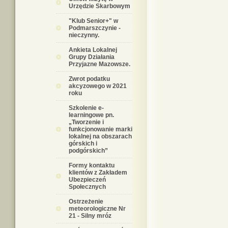
Urzędzie Skarbowym
"Klub Senior+" w
Podmarszczynie -
nieczynny.
Ankieta Lokalnej
Grupy Działania
Przyjazne Mazowsze.
Zwrot podatku
akcyzowego w 2021
roku
Szkolenie e-
learningowe pn.
„Tworzenie i
funkcjonowanie marki
lokalnej na obszarach
górskich i
podgórskich”
Formy kontaktu
klientów z Zakładem
Ubezpieczeń
Społecznych
Ostrzeżenie
meteorologiczne Nr
21 - Silny mróz