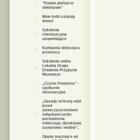
"Powiat płoński w
obiektywie"
Małe kotki szukają
domu!
Szkolenie
chemizacyjne
uzupełniające
Kampania dotycząca
przemocy
Szkolenie online
Lokalna Grupa
Działania-Przyjazne
Mazowsze
,,Czyste Powietrze" -
spotkanie
informacyjne
„Zasady ochrony wód
przed
zanieczyszczeniami
związkami azotu
pochodzenia
rolniczego, dyrektywa
azotanowa i wodna”,
Opady marznące od