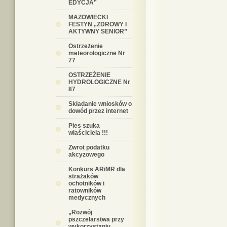
EDYCJA”
MAZOWIECKI
FESTYN „ZDROWY I
AKTYWNY SENIOR”
Ostrzeżenie
meteorologiczne Nr
77
OSTRZEŻENIE
HYDROLOGICZNE Nr
87
Składanie wniosków o
dowód przez internet
Pies szuka
właściciela !!!
Zwrot podatku
akcyzowego
Konkurs ARiMR dla
strażaków
ochotników i
ratowników
medycznych
„Rozwój
pszczelarstwa przy
wykorzystaniu