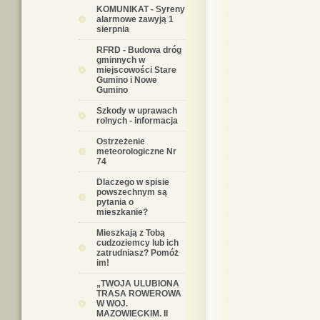
KOMUNIKAT - Syreny
alarmowe zawyją 1
sierpnia
RFRD - Budowa dróg
gminnych w
miejscowości Stare
Gumino i Nowe
Gumino
Szkody w uprawach
rolnych - informacja
Ostrzeżenie
meteorologiczne Nr
74
Dlaczego w spisie
powszechnym są
pytania o
mieszkanie?
Mieszkają z Tobą
cudzoziemcy lub ich
zatrudniasz? Pomóż
im!
„TWOJA ULUBIONA
TRASA ROWEROWA
W WOJ.
MAZOWIECKIM. II