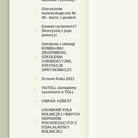
odmówić rozmowy?
Ostrzeżenie
meteorologiczne Nr
46 - burze z gradem
Dzwoni rachmistrz?
Skorzystaj z jego
pomocy!
Szkolenia z obsługi
KOMBAJNU
ZBOŻOWEGO,
SZKOLENIA
CHEMIZACYJNE,
ATESTACJE
OPRYSKIWACZY.
Drzewo Roku 2021
ViaTOLL zastąpiony
systemem e-TOLL
UWAGA AZBEST
USUWANIE FOLII
ROLNICZEJ I INNYCH
ODPADÓW
POCHODZĄCYCH Z
DZIAŁALNOŚCI
ROLNICZEJ