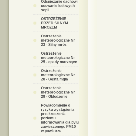
Odśnieżanie dachów i
usuwanie lodowych
sopli
OSTRZEŻENIE
PRZED SILNYM
MROZEM
Ostrzeżenie
meteorologiczne Nr
23 - Silny mróz
Ostrzeżenie
meteorologiczne Nr
25 - opady marznące
Ostrzeżenie
meteorologiczne Nr
28 - Gęsta mgła
Ostrzeżenie
meteorologiczne Nr
29 - Oblodzenie
Powiadomienie o
ryzyku wystąpienia
przekroczenia
poziomu
informowania dla pyłu
zawieszonego PM10
w powietrzu