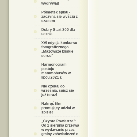
wygrywaj!
Półmetek spisu -
zaczyna się wyścig z
czasem
Dobry Start 300 dla
ucznia
XVI edycja konkursu
fotograficznego
„Mazowsze bliskie
sercu”
Harmonogram
postoju
mammobusów w
lipcu 2021 r.
Nie czekaj do
września, spisz się
już teraz!
Nakręć film
promujący udział w
spisie!
„Czyste Powietrze”:
Od 1 sierpnia przerwa
w wydawaniu przez
gminy zaświadczeń o