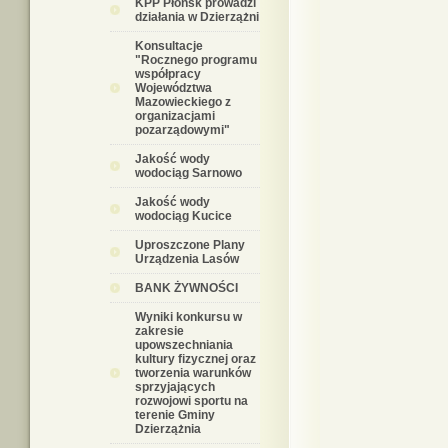
KPP Płońsk prowadzi
działania w Dzierzążni
Konsultacje
"Rocznego programu
współpracy
Województwa
Mazowieckiego z
organizacjami
pozarządowymi"
Jakość wody
wodociąg Sarnowo
Jakość wody
wodociąg Kucice
Uproszczone Plany
Urządzenia Lasów
BANK ŻYWNOŚCI
Wyniki konkursu w
zakresie
upowszechniania
kultury fizycznej oraz
tworzenia warunków
sprzyjających
rozwojowi sportu na
terenie Gminy
Dzierzążnia