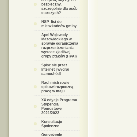
do spisu, aby był on
bezpieczny,
szczególnie dla osób
starszych?
NSP- list do
mieszkańców gminy
Apel Wojewody
Mazowieckiego w
sprawie ograniczenia
rozprzestrzeniania
wysoce zjadliwej
grypy ptaków (HPAI)
Spisz się przez
Internet i wygraj
samochód!
Rachmistrzowie
spisowi rozpoczną
pracę w maju
XX edycja Programu
Stypendia
Pomostowe
2021/2022
Konsultacje
Społeczne
Ostrzeżenie