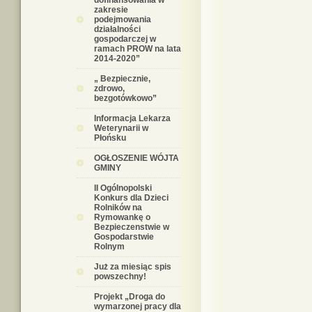
dofinansowania w
zakresie
podejmowania
działalności
gospodarczej w
ramach PROW na lata
2014-2020”
„ Bezpiecznie,
zdrowo,
bezgotówkowo”
Informacja Lekarza
Weterynarii w
Płońsku
OGŁOSZENIE WÓJTA
GMINY
II Ogólnopolski
Konkurs dla Dzieci
Rolników na
Rymowankę o
Bezpieczenstwie w
Gospodarstwie
Rolnym
Już za miesiąc spis
powszechny!
Projekt „Droga do
wymarzonej pracy dla