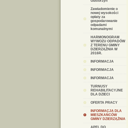
Gustorzyn"
Zawiadomienie o
nowej wysokości
opłaty za
gospodarowanie
odpadami
komunalnymi
HARMONOGRAM
WYWOZU ODPADÓW
Z TERENU GMINY
DZIERZĄŻNIA W
2016R.
INFORMACJA
INFORMACJA
INFORMACJA
TURNUSY
REHABILITACYJNE
DLA DZIECI
OFERTA PRACY
INFORMACJA DLA
MIESZKAŃCÓW
GMINY DZIERZĄŻNIA
APEL DO