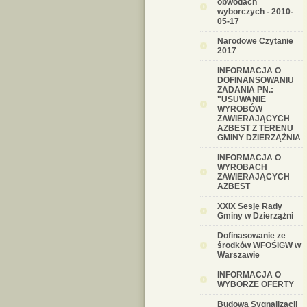
obwodach
wyborczych - 2010-
05-17
Narodowe Czytanie
2017
INFORMACJA O
DOFINANSOWANIU
ZADANIA PN.:
"USUWANIE
WYROBÓW
ZAWIERAJĄCYCH
AZBEST Z TERENU
GMINY DZIERZĄŻNIA
INFORMACJA O
WYROBACH
ZAWIERAJĄCYCH
AZBEST
XXIX Sesję Rady
Gminy w Dzierzążni
Dofinasowanie ze
środków WFOŚiGW w
Warszawie
INFORMACJA O
WYBORZE OFERTY
Budowa Sygnalizacji