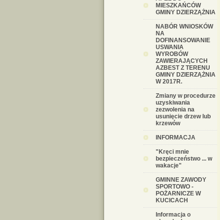
MIESZKAŃCÓW
GMINY DZIERZĄŻNIA
NABÓR WNIOSKÓW
NA
DOFINANSOWANIE
USWANIA
WYROBÓW
ZAWIERAJĄCYCH
AZBEST Z TERENU
GMINY DZIERZĄŻNIA
W 2017R.
Zmiany w procedurze
uzyskiwania
zezwolenia na
usunięcie drzew lub
krzewów
INFORMACJA
"Kręci mnie
bezpieczeństwo ... w
wakacje"
GMINNE ZAWODY
SPORTOWO -
POŻARNICZE W
KUCICACH
Informacja o