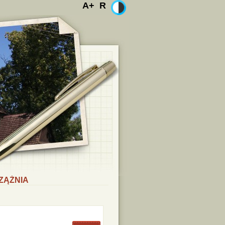
A+
R
ZĄŻNIA