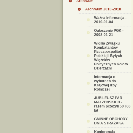
Archiwum
Archiwum 2010-2018
Ważna informacja -
2010-01-04
Ogłoszenie PGK -
2008-01-21
Wigilia Związku
Kombatantów
Rzeczpospolitej
Polskiej i Byłych
Więżniów
Politycznych Koło w
Dzierzążni
Informacja o
wyborach do
Krajowej Izby
Rolniczej
JUBILEUSZ PAR
MAŁŻEŃSKICH -
razem przeżyli 50 i 60
lat
GMINNE OBCHODY
DNIA STRAŻAKA
Konferencja