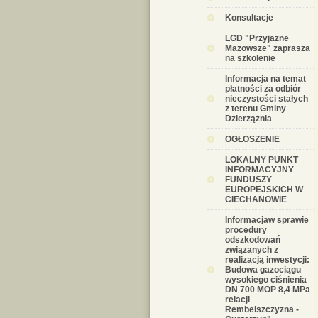
Konsultacje
LGD "Przyjazne
Mazowsze" zaprasza
na szkolenie
Informacja na temat
płatności za odbiór
nieczystości stałych
z terenu Gminy
Dzierzążnia
OGŁOSZENIE
LOKALNY PUNKT
INFORMACYJNY
FUNDUSZY
EUROPEJSKICH W
CIECHANOWIE
Informacjaw sprawie
procedury
odszkodowań
związanych z
realizacją inwestycji:
Budowa gazociągu
wysokiego ciśnienia
DN 700 MOP 8,4 MPa
relacji
Rembelszczyzna -