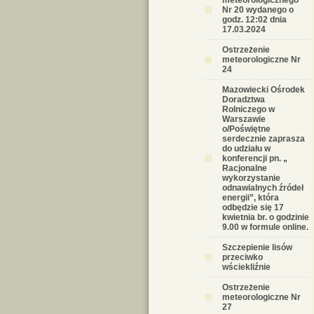
meteorologicznego
Nr 20 wydanego o
godz. 12:02 dnia
17.03.2024
Ostrzeżenie
meteorologiczne Nr
24
Mazowiecki Ośrodek
Doradztwa
Rolniczego w
Warszawie
o/Poświętne
serdecznie zaprasza
do udziału w
konferencji pn. „
Racjonalne
wykorzystanie
odnawialnych źródeł
energii”, która
odbędzie się 17
kwietnia br. o godzinie
9.00 w formule online.
Szczepienie lisów
przeciwko
wściekliźnie
Ostrzeżenie
meteorologiczne Nr
27