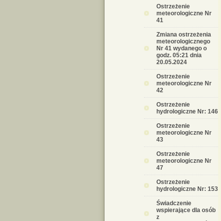
Ostrzeżenie
meteorologiczne Nr
41
Zmiana ostrzeżenia
meteorologicznego
Nr 41 wydanego o
godz. 05:21 dnia
20.05.2024
Ostrzeżenie
meteorologiczne Nr
42
Ostrzeżenie
hydrologiczne Nr: 146
Ostrzeżenie
meteorologiczne Nr
43
Ostrzeżenie
meteorologiczne Nr
47
Ostrzeżenie
hydrologiczne Nr: 153
Świadczenie
wspierające dla osób
z