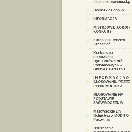
niepełnosprawnością.
Dodatek osłonowy
INFORMACJA!
MISTRZOWIE AGRO! -
KONKURS
Europejski Tydzień
Szczepień
Konkurs na
stanowisko
Dyrektorów Szkół
Podstawowych w
Gminie Dzierzążnia
I N F O R M A C J A O
GŁOSOWANIU PRZEZ
PEŁNOMOCNIKA
GŁOSOWANIE NA
PODSTAWIE
ZAŚWIADCZENIA
Mazowieckie Dni
Rolnictwa w MODR O
Poświętne
Ostrzeżenie