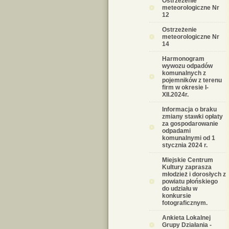
Ostrzeżenie
meteorologiczne Nr
12
Ostrzeżenie
meteorologiczne Nr
14
Harmonogram
wywozu odpadów
komunalnych z
pojemników z terenu
firm w okresie I-
XII.2024r.
Informacja o braku
zmiany stawki opłaty
za gospodarowanie
odpadami
komunalnymi od 1
stycznia 2024 r.
Miejskie Centrum
Kultury zaprasza
młodzież i dorosłych z
powiatu płońskiego
do udziału w
konkursie
fotograficznym.
Ankieta Lokalnej
Grupy Działania -