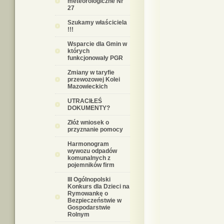
meteorologiczne Nr
27
Szukamy właściciela
!!!
Wsparcie dla Gmin w
których
funkcjonowały PGR
Zmiany w taryfie
przewozowej Kolei
Mazowieckich
UTRACIŁEŚ
DOKUMENTY?
Złóż wniosek o
przyznanie pomocy
Harmonogram
wywozu odpadów
komunalnych z
pojemników firm
III Ogólnopolski
Konkurs dla Dzieci na
Rymowankę o
Bezpieczeństwie w
Gospodarstwie
Rolnym