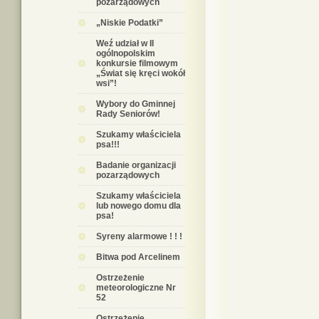
pozarządowych
„Niskie Podatki”
Weź udział w II
ogólnopolskim
konkursie filmowym
„Świat się kręci wokół
wsi”!
Wybory do Gminnej
Rady Seniorów!
Szukamy właściciela
psa!!!
Badanie organizacji
pozarządowych
Szukamy właściciela
lub nowego domu dla
psa!
Syreny alarmowe ! ! !
Bitwa pod Arcelinem
Ostrzeżenie
meteorologiczne Nr
52
Ostrzeżenie