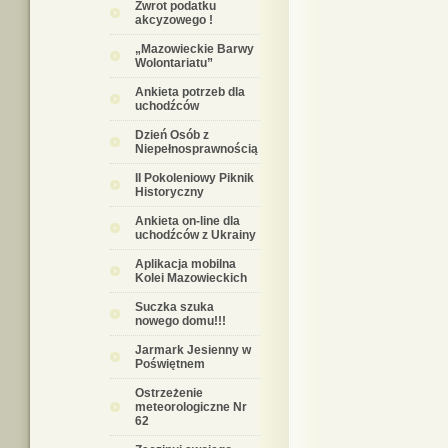
Zwrot podatku
akcyzowego !
„Mazowieckie Barwy
Wolontariatu”
Ankieta potrzeb dla
uchodźców
Dzień Osób z
Niepełnosprawnością
II Pokoleniowy Piknik
Historyczny
Ankieta on-line dla
uchodźców z Ukrainy
Aplikacja mobilna
Kolei Mazowieckich
Suczka szuka
nowego domu!!!
Jarmark Jesienny w
Poświętnem
Ostrzeżenie
meteorologiczne Nr
62