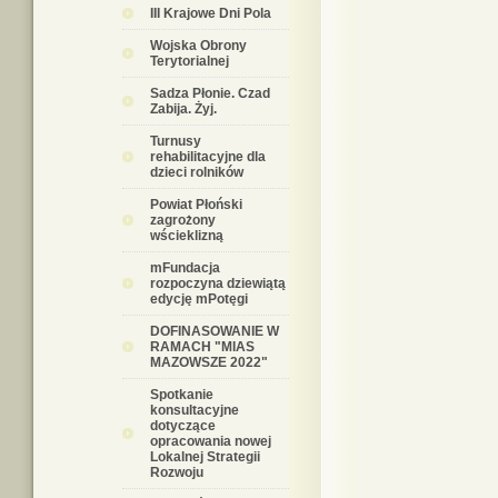
III Krajowe Dni Pola
Wojska Obrony
Terytorialnej
Sadza Płonie. Czad
Zabija. Żyj.
Turnusy
rehabilitacyjne dla
dzieci rolników
Powiat Płoński
zagrożony
wścieklizną
mFundacja
rozpoczyna dziewiątą
edycję mPotęgi
DOFINASOWANIE W
RAMACH "MIAS
MAZOWSZE 2022"
Spotkanie
konsultacyjne
dotyczące
opracowania nowej
Lokalnej Strategii
Rozwoju