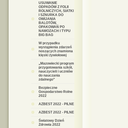
USUWANIE
ODPADÓW Z FOLII
ROLNICZYCH, SIATKI
I SZNURKA DO
OWIJANIA
BALOTÓW,
OPAKOWAŃ PO
NAWOZACH I TYPU
BIG BAG
W przypadku
wystąpienia zdarzeń
noszących znamiona
klęski żywiołowej
„Mazowiecki program
przygotowania szkół,
nauczycieli i uczniów
do nauczania
zdalnego”
Bezpieczne
Gospodarstwo Rolne
2022
AZBEST 2022 - PILNE
AZBEST 2022 - PILNE
Światowy Dzień
Zdrowia 2022