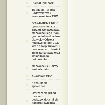
Puchar Tymbarku
15 edycja Targów
Sadownictwa i
Warzywnictwa TSW
"ZAWIADOMIENIE o
opracowaniu przez
Zarząd Województwa
Mazowieckiego Planu
gospodarki odpadami
dla województwa
mazowieckiego 2030
wraz z załącznikami i
ponownej możliwości
zgłaszania uwag oraz
wniosków do
dokumentu.
Mazowieckie Barwy
Wolontariatu
Akademia GOZ
Konsultacje
społeczne
Ostrzeżenie przed
osobami
podszywającymi sie
pod pracowników