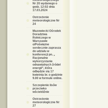
meteorologicznego
Nr 20 wydanego o
godz. 12:02 dnia
17.03.2024
Ostrzeżenie
meteorologiczne Nr
24
Mazowiecki Ośrodek
Doradztwa
Rolniczego w
Warszawie
o/Poświętne
serdecznie zaprasza
do udziału w
konferencji pn. „
Racjonalne
wykorzystanie
odnawialnych źródeł
energii”, która
odbędzie się 17
kwietnia br. o godzinie
9.00 w formule online.
Szczepienie lisów
przeciwko
wściekliźnie
Ostrzeżenie
meteorologiczne Nr
27