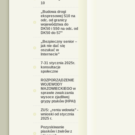
10
„Budowa drogi
ekspresowej S10 na
odc. od granicy
województwa do
DK50 i S50 na odc. od
DK50 do S7”
„Bezpieczny senior –
jak nie dać się
oszukać w
Internecie”
7-31 stycznia 2025r.
konsultacje
społeczne
ROZPORZĄDZENIE
WOJEWODY
MAZOWIECKIEGO w
sprawie zwalczania
wysoce zjadliwej
grypy ptaków (HPAI)
ZUS: „renta wdowia” -
wnioski od stycznia
2025 r.
Pozyskiwanie
piasków i żwirów z