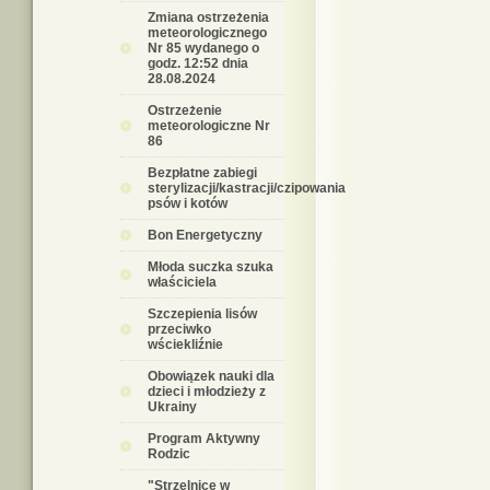
Zmiana ostrzeżenia
meteorologicznego
Nr 85 wydanego o
godz. 12:52 dnia
28.08.2024
Ostrzeżenie
meteorologiczne Nr
86
Bezpłatne zabiegi
sterylizacji/kastracji/czipowania
psów i kotów
Bon Energetyczny
Młoda suczka szuka
właściciela
Szczepienia lisów
przeciwko
wściekliźnie
Obowiązek nauki dla
dzieci i młodzieży z
Ukrainy
Program Aktywny
Rodzic
"Strzelnice w