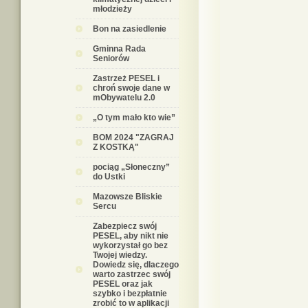
młodzieży
Bon na zasiedlenie
Gminna Rada
Seniorów
Zastrzeż PESEL i
chroń swoje dane w
mObywatelu 2.0
„O tym mało kto wie”
BOM 2024 "ZAGRAJ
Z KOSTKĄ"
pociąg „Słoneczny”
do Ustki
Mazowsze Bliskie
Sercu
Zabezpiecz swój
PESEL, aby nikt nie
wykorzystał go bez
Twojej wiedzy.
Dowiedz się, dlaczego
warto zastrzec swój
PESEL oraz jak
szybko i bezpłatnie
zrobić to w aplikacji