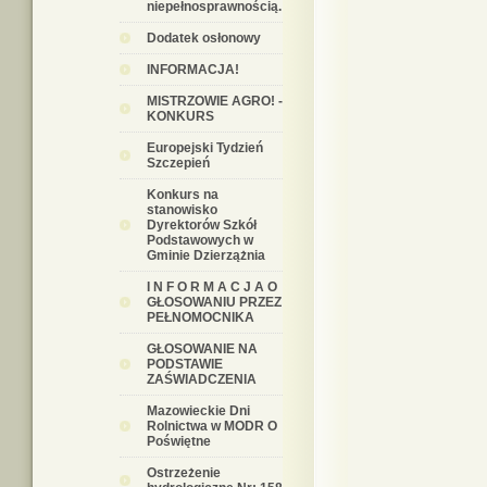
niepełnosprawnością.
Dodatek osłonowy
INFORMACJA!
MISTRZOWIE AGRO! -
KONKURS
Europejski Tydzień
Szczepień
Konkurs na
stanowisko
Dyrektorów Szkół
Podstawowych w
Gminie Dzierzążnia
I N F O R M A C J A O
GŁOSOWANIU PRZEZ
PEŁNOMOCNIKA
GŁOSOWANIE NA
PODSTAWIE
ZAŚWIADCZENIA
Mazowieckie Dni
Rolnictwa w MODR O
Poświętne
Ostrzeżenie