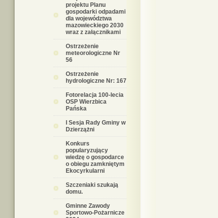
projektu Planu
gospodarki odpadami
dla województwa
mazowieckiego 2030
wraz z załącznikami
Ostrzeżenie
meteorologiczne Nr
56
Ostrzeżenie
hydrologiczne Nr: 167
Fotorelacja 100-lecia
OSP Wierzbica
Pańska
I Sesja Rady Gminy w
Dzierzążni
Konkurs
popularyzujący
wiedzę o gospodarce
o obiegu zamkniętym
Ekocyrkularni
Szczeniaki szukają
domu.
Gminne Zawody
Sportowo-Pożarnicze