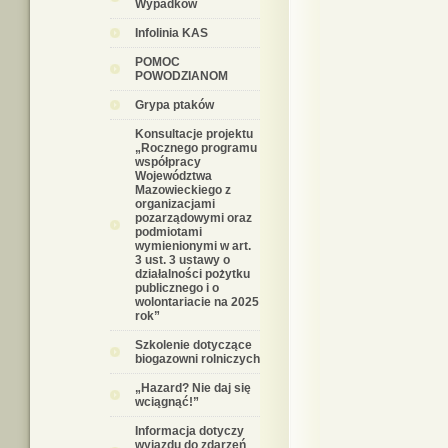
Wypadków
Infolinia KAS
POMOC
POWODZIANOM
Grypa ptaków
Konsultacje projektu
„Rocznego programu
współpracy
Województwa
Mazowieckiego z
organizacjami
pozarządowymi oraz
podmiotami
wymienionymi w art.
3 ust. 3 ustawy o
działalności pożytku
publicznego i o
wolontariacie na 2025
rok”
Szkolenie dotyczące
biogazowni rolniczych
„Hazard? Nie daj się
wciągnąć!”
Informacja dotyczy
wyjazdu do zdarzeń