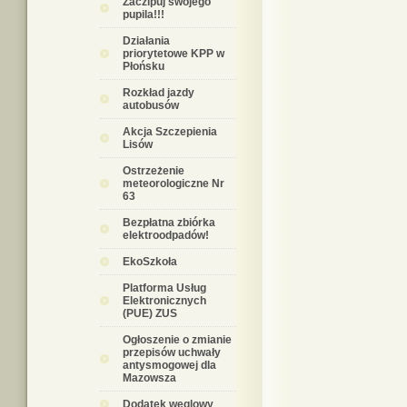
Zaczipuj swojego
pupila!!!
Działania
priorytetowe KPP w
Płońsku
Rozkład jazdy
autobusów
Akcja Szczepienia
Lisów
Ostrzeżenie
meteorologiczne Nr
63
Bezpłatna zbiórka
elektroodpadów!
EkoSzkoła
Platforma Usług
Elektronicznych
(PUE) ZUS
Ogłoszenie o zmianie
przepisów uchwały
antysmogowej dla
Mazowsza
Dodatek węglowy