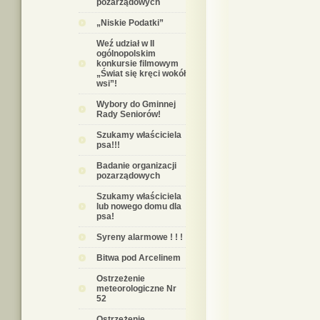
pozarządowych
„Niskie Podatki”
Weź udział w II
ogólnopolskim
konkursie filmowym
„Świat się kręci wokół
wsi”!
Wybory do Gminnej
Rady Seniorów!
Szukamy właściciela
psa!!!
Badanie organizacji
pozarządowych
Szukamy właściciela
lub nowego domu dla
psa!
Syreny alarmowe ! ! !
Bitwa pod Arcelinem
Ostrzeżenie
meteorologiczne Nr
52
Ostrzeżenie