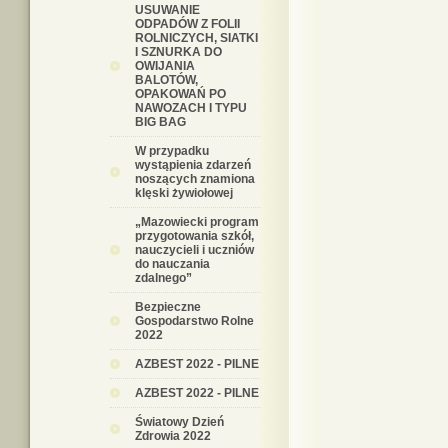
USUWANIE
ODPADÓW Z FOLII
ROLNICZYCH, SIATKI
I SZNURKA DO
OWIJANIA
BALOTÓW,
OPAKOWAŃ PO
NAWOZACH I TYPU
BIG BAG
W przypadku
wystąpienia zdarzeń
noszących znamiona
klęski żywiołowej
„Mazowiecki program
przygotowania szkół,
nauczycieli i uczniów
do nauczania
zdalnego”
Bezpieczne
Gospodarstwo Rolne
2022
AZBEST 2022 - PILNE
AZBEST 2022 - PILNE
Światowy Dzień
Zdrowia 2022