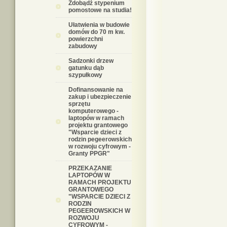
Zdobądź stypenium
pomostowe na studia!
Ułatwienia w budowie
domów do 70 m kw.
powierzchni
zabudowy
Sadzonki drzew
gatunku dąb
szypułkowy
Dofinansowanie na
zakup i ubezpieczenie
sprzętu
komputerowego -
laptopów w ramach
projektu grantowego
"Wsparcie dzieci z
rodzin pegeerowskich
w rozwoju cyfrowym -
Granty PPGR"
PRZEKAZANIE
LAPTOPÓW W
RAMACH PROJEKTU
GRANTOWEGO
"WSPARCIE DZIECI Z
RODZIN
PEGEEROWSKICH W
ROZWOJU
CYFROWYM -