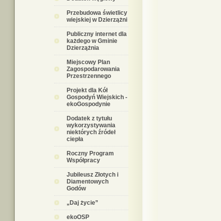
Przebudowa świetlicy
wiejskiej w Dzierzążni
Publiczny internet dla
każdego w Gminie
Dzierzążnia
Miejscowy Plan
Zagospodarowania
Przestrzennego
Projekt dla Kół
Gospodyń Wiejskich -
ekoGospodynie
Dodatek z tytułu
wykorzystywania
niektórych źródeł
ciepła
Roczny Program
Współpracy
Jubileusz Złotych i
Diamentowych
Godów
„Daj życie”
ekoOSP