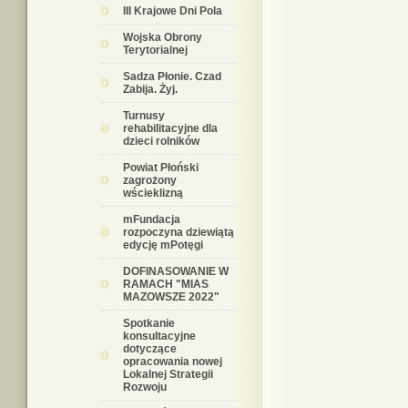
III Krajowe Dni Pola
Wojska Obrony
Terytorialnej
Sadza Płonie. Czad
Zabija. Żyj.
Turnusy
rehabilitacyjne dla
dzieci rolników
Powiat Płoński
zagrożony
wścieklizną
mFundacja
rozpoczyna dziewiątą
edycję mPotęgi
DOFINASOWANIE W
RAMACH "MIAS
MAZOWSZE 2022"
Spotkanie
konsultacyjne
dotyczące
opracowania nowej
Lokalnej Strategii
Rozwoju