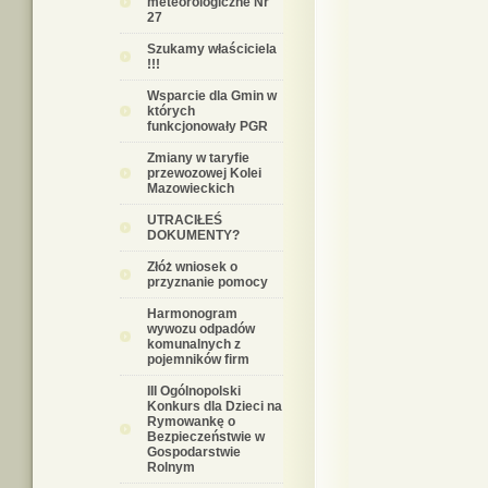
meteorologiczne Nr
27
Szukamy właściciela
!!!
Wsparcie dla Gmin w
których
funkcjonowały PGR
Zmiany w taryfie
przewozowej Kolei
Mazowieckich
UTRACIŁEŚ
DOKUMENTY?
Złóż wniosek o
przyznanie pomocy
Harmonogram
wywozu odpadów
komunalnych z
pojemników firm
III Ogólnopolski
Konkurs dla Dzieci na
Rymowankę o
Bezpieczeństwie w
Gospodarstwie
Rolnym