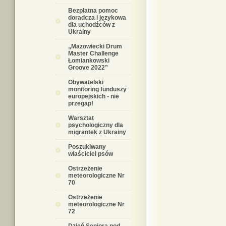
Bezpłatna pomoc
doradcza i językowa
dla uchodźców z
Ukrainy
„Mazowiecki Drum
Master Challenge
Łomiankowski
Groove 2022”
Obywatelski
monitoring funduszy
europejskich - nie
przegap!
Warsztat
psychologiczny dla
migrantek z Ukrainy
Poszukiwany
właściciel psów
Ostrzeżenie
meteorologiczne Nr
70
Ostrzeżenie
meteorologiczne Nr
72