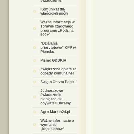
świadczenie!
Komunikat dla
właścicieli psów
Ważna informacja w
sprawie rządowego
programu „Rodzina
500+”
"Działania
priorytetowe" KPP w
Płońsku
Pismo GDDKiA
Zwiększona opłata za
odpady komunalne!
Święto Chrztu Polski
Jednorazowe
świadczenie
pieniężne dla
obywateli Ukrainy
Agro-Market24.pl
Ważne informacje o
wymianie
„kopciuchów”