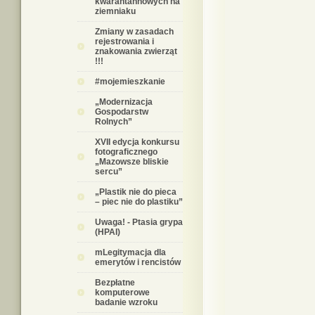
kwarantannowych na
ziemniaku
Zmiany w zasadach
rejestrowania i
znakowania zwierząt
!!!
#mojemieszkanie
„Modernizacja
Gospodarstw
Rolnych”
XVII edycja konkursu
fotograficznego
„Mazowsze bliskie
sercu”
„Plastik nie do pieca
– piec nie do plastiku”
Uwaga! - Ptasia grypa
(HPAI)
mLegitymacja dla
emerytów i rencistów
Bezpłatne
komputerowe
badanie wzroku