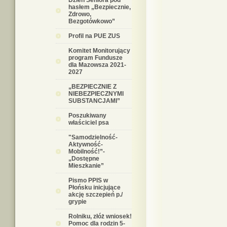
Dzień Seniora pod
hasłem „Bezpiecznie,
Zdrowo,
Bezgotówkowo”
Profil na PUE ZUS
Komitet Monitorujący
program Fundusze
dla Mazowsza 2021-
2027
„BEZPIECZNIE Z
NIEBEZPIECZNYMI
SUBSTANCJAMI”
Poszukiwany
właściciel psa
"Samodzielność-
Aktywność-
Mobilność!”-
„Dostępne
Mieszkanie”
Pismo PPIS w
Płońsku inicjujące
akcję szczepień p./
grypie
Rolniku, złóż wniosek!
Pomoc dla rodzin 5-