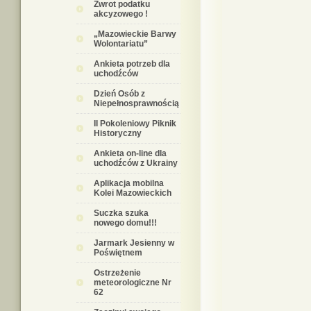
Zwrot podatku
akcyzowego !
„Mazowieckie Barwy
Wolontariatu”
Ankieta potrzeb dla
uchodźców
Dzień Osób z
Niepełnosprawnością
II Pokoleniowy Piknik
Historyczny
Ankieta on-line dla
uchodźców z Ukrainy
Aplikacja mobilna
Kolei Mazowieckich
Suczka szuka
nowego domu!!!
Jarmark Jesienny w
Poświętnem
Ostrzeżenie
meteorologiczne Nr
62