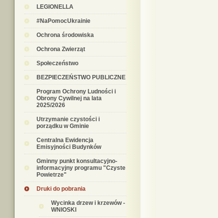
LEGIONELLA
#NaPomocUkrainie
Ochrona środowiska
Ochrona Zwierząt
Społeczeństwo
BEZPIECZEŃSTWO PUBLICZNE
Program Ochrony Ludności i
Obrony Cywilnej na lata
2025/2026
Utrzymanie czystości i
porządku w Gminie
Centralna Ewidencja
Emisyjności Budynków
Gminny punkt konsultacyjno-
informacyjny programu "Czyste
Powietrze"
Druki do pobrania
Wycinka drzew i krzewów -
WNIOSKI