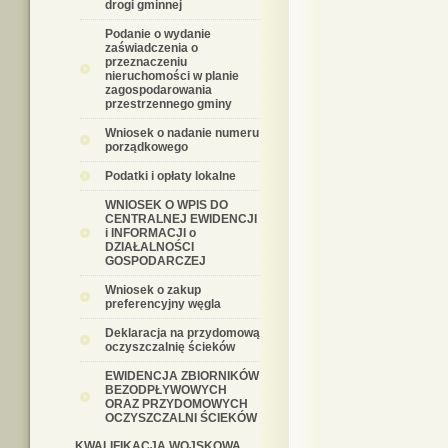
drogi gminnej
Podanie o wydanie
zaświadczenia o
przeznaczeniu
nieruchomości w planie
zagospodarowania
przestrzennego gminy
Wniosek o nadanie numeru
porządkowego
Podatki i opłaty lokalne
WNIOSEK O WPIS DO
CENTRALNEJ EWIDENCJI
i INFORMACJI o
DZIAŁALNOŚCI
GOSPODARCZEJ
Wniosek o zakup
preferencyjny węgla
Deklaracja na przydomową
oczyszczalnię ścieków
EWIDENCJA ZBIORNIKÓW
BEZODPŁYWOWYCH
ORAZ PRZYDOMOWYCH
OCZYSZCZALNI ŚCIEKÓW
KWALIFIKACJA WOJSKOWA