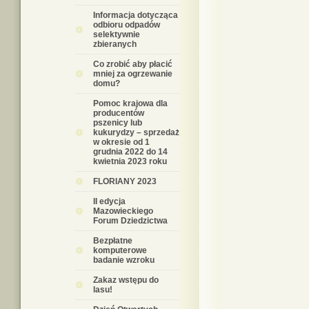
Informacja dotycząca
odbioru odpadów
selektywnie
zbieranych
Co zrobić aby płacić
mniej za ogrzewanie
domu?
Pomoc krajowa dla
producentów
pszenicy lub
kukurydzy – sprzedaż
w okresie od 1
grudnia 2022 do 14
kwietnia 2023 roku
FLORIANY 2023
II edycja
Mazowieckiego
Forum Dziedzictwa
Bezpłatne
komputerowe
badanie wzroku
Zakaz wstępu do
lasu!