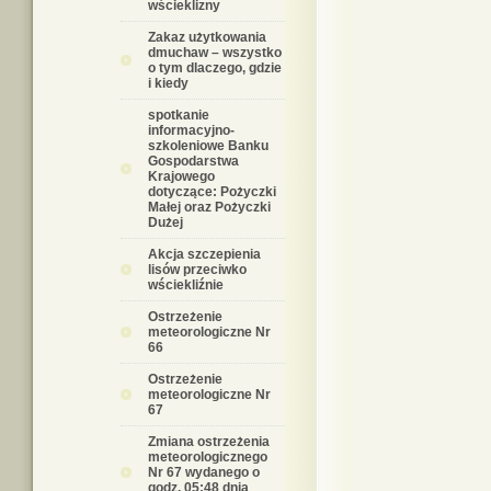
wścieklizny
Zakaz użytkowania
dmuchaw – wszystko
o tym dlaczego, gdzie
i kiedy
spotkanie
informacyjno-
szkoleniowe Banku
Gospodarstwa
Krajowego
dotyczące: Pożyczki
Małej oraz Pożyczki
Dużej
Akcja szczepienia
lisów przeciwko
wściekliźnie
Ostrzeżenie
meteorologiczne Nr
66
Ostrzeżenie
meteorologiczne Nr
67
Zmiana ostrzeżenia
meteorologicznego
Nr 67 wydanego o
godz. 05:48 dnia