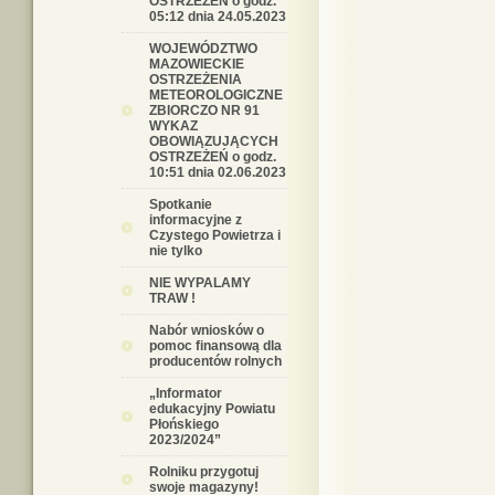
OSTRZEŻEŃ o godz.
05:12 dnia 24.05.2023
WOJEWÓDZTWO
MAZOWIECKIE
OSTRZEŻENIA
METEOROLOGICZNE
ZBIORCZO NR 91
WYKAZ
OBOWIĄZUJĄCYCH
OSTRZEŻEŃ o godz.
10:51 dnia 02.06.2023
Spotkanie
informacyjne z
Czystego Powietrza i
nie tylko
NIE WYPALAMY
TRAW !
Nabór wniosków o
pomoc finansową dla
producentów rolnych
„Informator
edukacyjny Powiatu
Płońskiego
2023/2024”
Rolniku przygotuj
swoje magazyny!