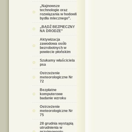
„Najnowsze
technologie oraz
rozwiązania w hodowli
bydła mlecznego”.
„BĄDŹ BEZPIECZNY
NA DRODZE”
Aktywizacja
zawodowa osób
bezrobotnych w
powiecie płońskim
Szukamy właściciela
psa
Ostrzeżenie
meteorologiczne Nr
72
Bezpłatne
komputerowe
badanie wzroku
Ostrzeżenie
meteorologiczne Nr
75
28 grudnia wystąpią
utrudnienia w
przyjmowaniu