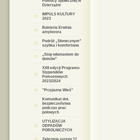
Pomocy Społecznej w
Dzierzążni
IMPULS KULTURY
2023
Bakteria Erwinia
amylovora
Podróż „Słonecznym”
szybka i komfortowa
„Stop włamaniom do
domów”
XXII edycji Programu
Stypendiów
Pomostowych
2023/2024
"Przyjazna Wieś"
Komunikat dot.
bezpieczeństwa
podczas prac
polowych
UTYLIZACJA
ODPADÓW
POROLNICZYCH
Zabrzmią syreny !!!