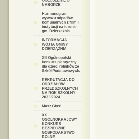
OGŁOSZENIE O
NABORZE
Harmonogram
wywozu odpadów
komunalnych z firm i
instytucji na terenie
gm. Dzierzążnia
INFORMACJA
WÓJTA GMINY
DZIERZĄŻNIA
XIII Ogólnopolski
konkurs plastyczny
dla dzieci rolników ze
Szkół Podstawowych.
REKRUTACJA DO
ODDZIAŁÓW
PRZEDSZKOLNYCH
NA ROK SZKOLNY
2023/2024
Masz Głos!
XX
OGÓLNOKRAJOWY
KONKURS
BEZPIECZNE
GOSPODARSTWO
ROLNE