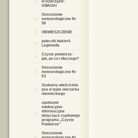
w Dzierzążni -
UWAGA!
Ostrzeżenie
meteorologiczne Nr
58
OBWIESZCZENIE
pałeczki bakterii
Legionella
Czyste powietrze -
jak, po co i dlaczego?
Ostrzeżenie
meteorologiczne Nr
63
Szukamy właściciela
psa w typie owczarka
niemieckiego
spotkanie
edukacyjno-
informacyjne
dotyczące rządowego
programu „Czyste
Powietrze"
Ostrzeżenie
meteorologiczne Nr