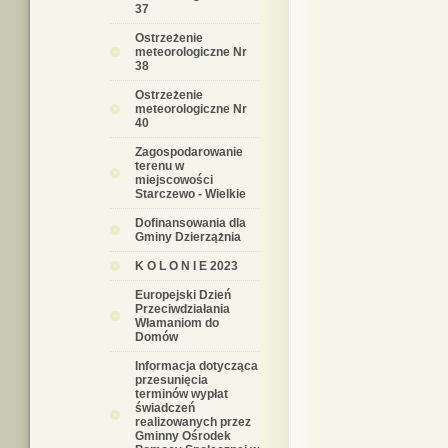
37
Ostrzeżenie
meteorologiczne Nr
38
Ostrzeżenie
meteorologiczne Nr
40
Zagospodarowanie
terenu w
miejscowości
Starczewo - Wielkie
Dofinansowania dla
Gminy Dzierzążnia
K O L O N I E 2023
Europejski Dzień
Przeciwdziałania
Włamaniom do
Domów
Informacja dotycząca
przesunięcia
terminów wypłat
świadczeń
realizowanych przez
Gminny Ośrodek