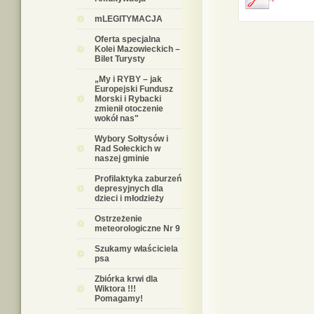
mLEGITYMACJA
Oferta specjalna
Kolei Mazowieckich –
Bilet Turysty
„My i RYBY – jak
Europejski Fundusz
Morski i Rybacki
zmienił otoczenie
wokół nas"
Wybory Sołtysów i
Rad Sołeckich w
naszej gminie
Profilaktyka zaburzeń
depresyjnych dla
dzieci i młodzieży
Ostrzeżenie
meteorologiczne Nr 9
Szukamy właściciela
psa
Zbiórka krwi dla
Wiktora !!!
Pomagamy!