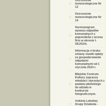
Ostrzeżenie
meteorologiczne Nr
12
Ostrzeżenie
meteorologiczne Nr
14
Harmonogram
wywozu odpadów
komunalnych z
pojemników z terenu
firm w okresie I-
XII.2024r.
Informacja o braku
zmiany stawki opłaty
za gospodarowanie
odpadami
komunalnymi od 1
stycznia 2024 r.
Miejskie Centrum
Kultury zaprasza
młodzież i dorosłych z
powiatu płońskiego
do udziału w
konkursie
fotograficznym.
Ankieta Lokalnej
Grupy Działania -