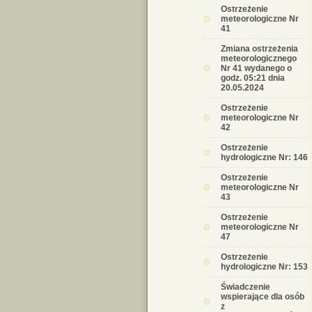
Ostrzeżenie
meteorologiczne Nr
41
Zmiana ostrzeżenia
meteorologicznego
Nr 41 wydanego o
godz. 05:21 dnia
20.05.2024
Ostrzeżenie
meteorologiczne Nr
42
Ostrzeżenie
hydrologiczne Nr: 146
Ostrzeżenie
meteorologiczne Nr
43
Ostrzeżenie
meteorologiczne Nr
47
Ostrzeżenie
hydrologiczne Nr: 153
Świadczenie
wspierające dla osób
z