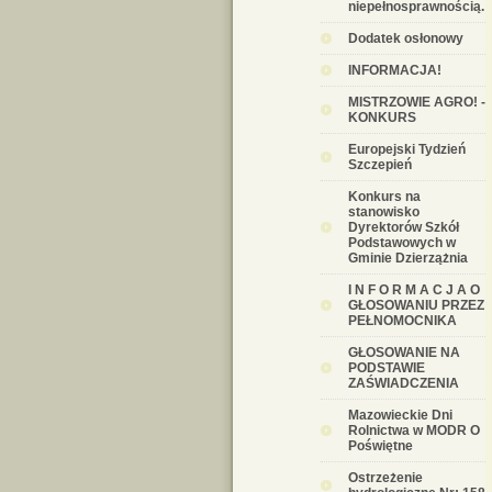
niepełnosprawnością.
Dodatek osłonowy
INFORMACJA!
MISTRZOWIE AGRO! -
KONKURS
Europejski Tydzień
Szczepień
Konkurs na
stanowisko
Dyrektorów Szkół
Podstawowych w
Gminie Dzierzążnia
I N F O R M A C J A O
GŁOSOWANIU PRZEZ
PEŁNOMOCNIKA
GŁOSOWANIE NA
PODSTAWIE
ZAŚWIADCZENIA
Mazowieckie Dni
Rolnictwa w MODR O
Poświętne
Ostrzeżenie