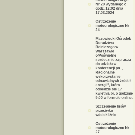
meteorologicznego
Nr 20 wydanego o
godz. 12:02 dnia
17.03.2024
Ostrzeżenie
meteorologiczne Nr
24
Mazowiecki Ośrodek
Doradztwa
Rolniczego w
Warszawie
o/Poświętne
serdecznie zaprasza
do udziału w
konferencji pn. „
Racjonalne
wykorzystanie
odnawialnych źródeł
energii”, która
odbędzie się 17
kwietnia br. o godzinie
9.00 w formule online.
Szczepienie lisów
przeciwko
wściekliźnie
Ostrzeżenie
meteorologiczne Nr
27