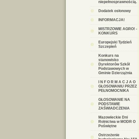
niepełnosprawnością.
Dodatek osłonowy
INFORMACJA!
MISTRZOWIE AGRO! -
KONKURS
Europejski Tydzień
Szczepień
Konkurs na
stanowisko
Dyrektorów Szkół
Podstawowych w
Gminie Dzierzążnia
I N F O R M A C J A O
GŁOSOWANIU PRZEZ
PEŁNOMOCNIKA
GŁOSOWANIE NA
PODSTAWIE
ZAŚWIADCZENIA
Mazowieckie Dni
Rolnictwa w MODR O
Poświętne
Ostrzeżenie