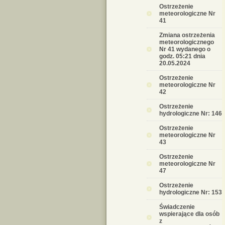
Ostrzeżenie
meteorologiczne Nr
41
Zmiana ostrzeżenia
meteorologicznego
Nr 41 wydanego o
godz. 05:21 dnia
20.05.2024
Ostrzeżenie
meteorologiczne Nr
42
Ostrzeżenie
hydrologiczne Nr: 146
Ostrzeżenie
meteorologiczne Nr
43
Ostrzeżenie
meteorologiczne Nr
47
Ostrzeżenie
hydrologiczne Nr: 153
Świadczenie
wspierające dla osób
z