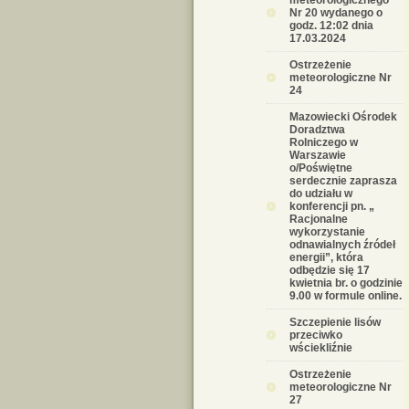
meteorologicznego
Nr 20 wydanego o
godz. 12:02 dnia
17.03.2024
Ostrzeżenie
meteorologiczne Nr
24
Mazowiecki Ośrodek
Doradztwa
Rolniczego w
Warszawie
o/Poświętne
serdecznie zaprasza
do udziału w
konferencji pn. „
Racjonalne
wykorzystanie
odnawialnych źródeł
energii”, która
odbędzie się 17
kwietnia br. o godzinie
9.00 w formule online.
Szczepienie lisów
przeciwko
wściekliźnie
Ostrzeżenie
meteorologiczne Nr
27