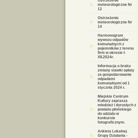
Ostrzeżenie
meteorologiczne Nr
12
Ostrzeżenie
meteorologiczne Nr
14
Harmonogram
wywozu odpadów
komunalnych z
pojemników z terenu
firm w okresie I-
XII.2024r.
Informacja o braku
zmiany stawki opłaty
za gospodarowanie
odpadami
komunalnymi od 1
stycznia 2024 r.
Miejskie Centrum
Kultury zaprasza
młodzież i dorosłych z
powiatu płońskiego
do udziału w
konkursie
fotograficznym.
Ankieta Lokalnej
Grupy Działania -