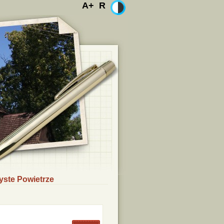
A+
R
yste Powietrze