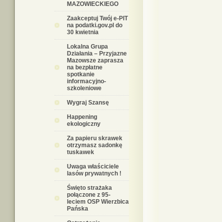
MAZOWIECKIEGO
Zaakceptuj Twój e-PIT
na podatki.gov.pl do
30 kwietnia
Lokalna Grupa
Działania – Przyjazne
Mazowsze zaprasza
na bezpłatne
spotkanie
informacyjno-
szkoleniowe
Wygraj Szansę
Happening
ekologiczny
Za papieru skrawek
otrzymasz sadonkę
tuskawek
Uwaga właściciele
lasów prywatnych !
Święto strażaka
połączone z 95-
leciem OSP Wierzbica
Pańska