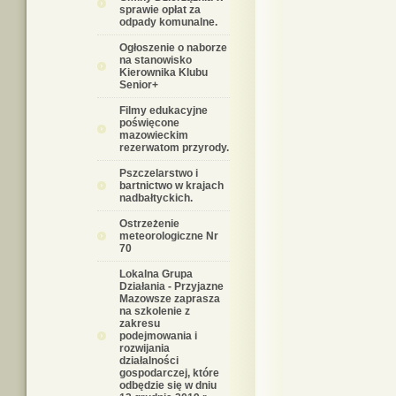
sprawie opłat za
odpady komunalne.
Ogłoszenie o naborze
na stanowisko
Kierownika Klubu
Senior+
Filmy edukacyjne
poświęcone
mazowieckim
rezerwatom przyrody.
Pszczelarstwo i
bartnictwo w krajach
nadbałtyckich.
Ostrzeżenie
meteorologiczne Nr
70
Lokalna Grupa
Działania - Przyjazne
Mazowsze zaprasza
na szkolenie z
zakresu
podejmowania i
rozwijania
działalności
gospodarczej, które
odbędzie się w dniu