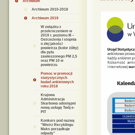
Archiwum
Archiwum 2010-2018
Archiwum 2019
W związku z
przekroczeniem w
2019 r. poziomu III –
Ostrzeżenia I stopnia
o złej jakości
powietrza (kolor żółty)
dla pyłu
zawieszonego PM 2,5
oraz PM 10 w
powietrzu
Pomoc w promocji
statystycznych
badań ankietowych
roku 2018
Krajowa
Administracja
Skarbowa udostępni
nową usługę Twój e-
PIT
Konkurs pod nazwą
"Mistrz Recyklingu
Maks porządkuje
odpady"