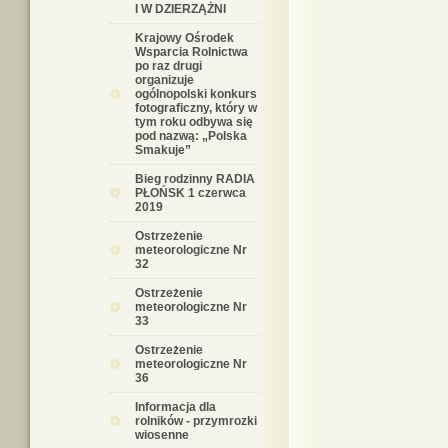
I W DZIERZĄŻNI
Krajowy Ośrodek
Wsparcia Rolnictwa
po raz drugi
organizuje
ogólnopolski konkurs
fotograficzny, który w
tym roku odbywa się
pod nazwą: „Polska
Smakuje”
Bieg rodzinny RADIA
PŁOŃSK 1 czerwca
2019
Ostrzeżenie
meteorologiczne Nr
32
Ostrzeżenie
meteorologiczne Nr
33
Ostrzeżenie
meteorologiczne Nr
36
Informacja dla
rolników - przymrozki
wiosenne