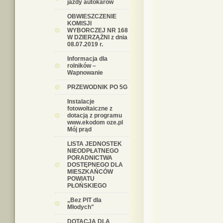
jazdy autokarów
OBWIESZCZENIE
KOMISJI
WYBORCZEJ NR 168
W DZIERZĄŻNI z dnia
08.07.2019 r.
Informacja dla
rolników –
Wapnowanie
PRZEWODNIK PO 5G
Instalacje
fotowoltaiczne z
dotacją z programu
www.ekodom oze.pl
Mój prąd
LISTA JEDNOSTEK
NIEODPŁATNEGO
PORADNICTWA
DOSTĘPNEGO DLA
MIESZKAŃCÓW
POWIATU
PŁOŃSKIEGO
„Bez PIT dla
Młodych"
DOTACJA DLA