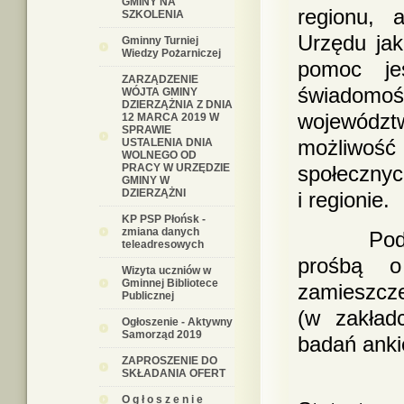
GMINY NA
regionu, 
SZKOLENIA
Urzędu jak
Gminny Turniej
Wiedzy Pożarniczej
pomoc je
ZARZĄDZENIE
świadomoś
WÓJTA GMINY
DZIERZĄŻNIA Z DNIA
województ
12 MARCA 2019 W
SPRAWIE
możliwość
USTALENIA DNIA
WOLNEGO OD
PRACY W URZĘDZIE
społeczny
GMINY W
DZIERZĄŻNI
i regionie.
KP PSP Płońsk -
zmiana danych
Podobnie 
teleadresowych
prośbą o
Wizyta uczniów w
Gminnej Bibliotece
zamieszczen
Publicznej
(w zakładc
Ogłoszenie - Aktywny
Samorząd 2019
badań anki
ZAPROSZENIE DO
SKŁADANIA OFERT
Badania 
O g ł o s z e n i e