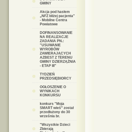
GMINY
Akcja pod hasłem
„NFZ bliżej pacjenta"
- Mobilne Centra
Powiatowe
DOFINANSOWANIE
NA REALIZACJE
ZADANIA PN.:
"USUWANIE
WYROBÓW
ZAWIERAJĄCYCH
AZBEST Z TERENU
GMINY DZIERZĄŻNIA
- ETAP III"
TYDZIEŃ
PRZEDSIĘBIORCY
OGŁOSZENIE O
WYNIKACH
KONKURSU
konkurs "Moja
SMART wieś” został
przedłużony do 30
września br.
"Wszystkie Dzieci
Zbierają