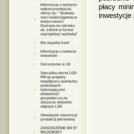
Informacja o wyborze
płacy mini
najkorzystniejszej
oferty na: " Budowa
inwestycje 
sieci wodociągowej w
miejscowości
Gumowo na odcinku
ok. 140mb w formie
zaprojektuj i wybuduj"
Nie wypalaj traw!
Informacja o naborze
wniosków
Ostrzeżenie nr 28
Specjalna oferta LGD-
PM na projekty
współpracy pomiędzy
podmiotami
wykonującymi
działalność
gospodarczą na
obszarze wiejskim
objętym LSR
Obowiązek rejestracji
produkcji pierwotnej
ZARZĄDZENIE NR 97
WOJEWODY