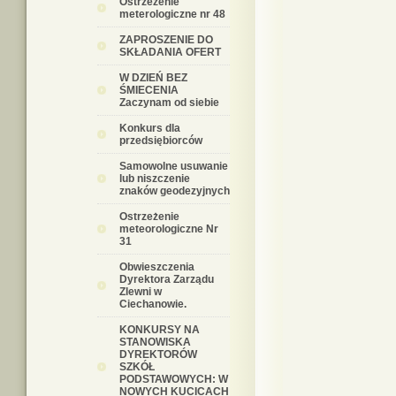
Ostrzeżenie
meterologiczne nr 48
ZAPROSZENIE DO
SKŁADANIA OFERT
W DZIEŃ BEZ
ŚMIECENIA
Zaczynam od siebie
Konkurs dla
przedsiębiorców
Samowolne usuwanie
lub niszczenie
znaków geodezyjnych
Ostrzeżenie
meteorologiczne Nr
31
Obwieszczenia
Dyrektora Zarządu
Zlewni w
Ciechanowie.
KONKURSY NA
STANOWISKA
DYREKTORÓW
SZKÓŁ
PODSTAWOWYCH: W
NOWYCH KUCICACH