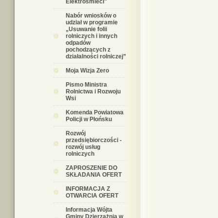
Elektrośmieci"
Nabór wniosków o
udział w programie
„Usuwanie folii
rolniczych i innych
odpadów
pochodzących z
działalności rolniczej”
Moja Wizja Zero
Pismo Ministra
Rolnictwa i Rozwoju
Wsi
Komenda Powiatowa
Policji w Płońsku
Rozwój
przedsiębiorczości -
rozwój usług
rolniczych
ZAPROSZENIE DO
SKŁADANIA OFERT
INFORMACJA Z
OTWARCIA OFERT
Informacja Wójta
Gminy Dzierzążnia w