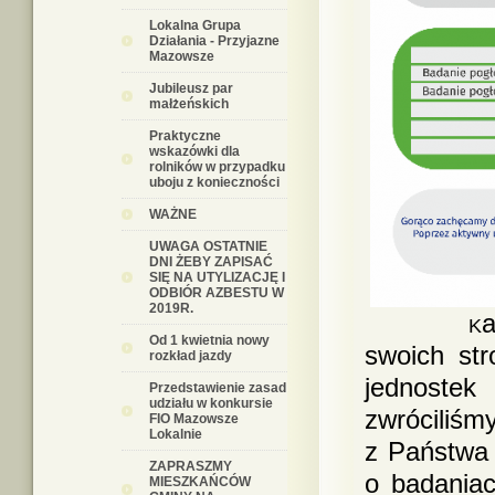
Lokalna Grupa
Działania - Przyjazne
Mazowsze
Jubileusz par
małżeńskich
Praktyczne
wskazówki dla
rolników w przypadku
uboju z konieczności
WAŻNE
UWAGA OSTATNIE
DNI ŻEBY ZAPISAĆ
SIĘ NA UTYLIZACJĘ I
ODBIÓR AZBESTU W
2019R.
a
K
Od 1 kwietnia nowy
swoich str
rozkład jazdy
jednostek
Przedstawienie zasad
udziału w konkursie
zwróciliśm
FIO Mazowsze
Lokalnie
z Państwa 
ZAPRASZMY
o badania
MIESZKAŃCÓW