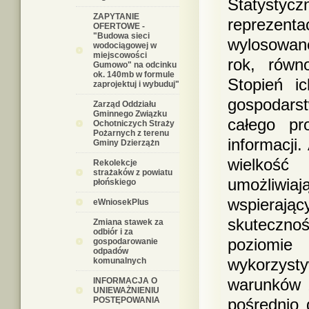
Statyst
ZAPYTANIE
reprezenta
OFERTOWE -
"Budowa sieci
wylosowane
wodociągowej w
miejscowości
rok, równ
Gumowo" na odcinku
ok. 140mb w formule
Stopień i
zaprojektuj i wybuduj"
gospodars
Zarząd Oddziału
Gminnego Związku
całego pr
Ochotniczych Straży
Pożarnych z terenu
informacji
Gminy Dzierzążn
wielkoś
Rekolekcje
strażaków z powiatu
umożliwiaj
płońskiego
wspieraj
eWniosekPlus
skuteczn
Zmiana stawek za
odbiór i za
poziomie 
gospodarowanie
odpadów
wykorzysty
komunalnych
warunków ż
INFORMACJA O
UNIEWAŻNIENIU
POSTĘPOWANIA
pośrednio 