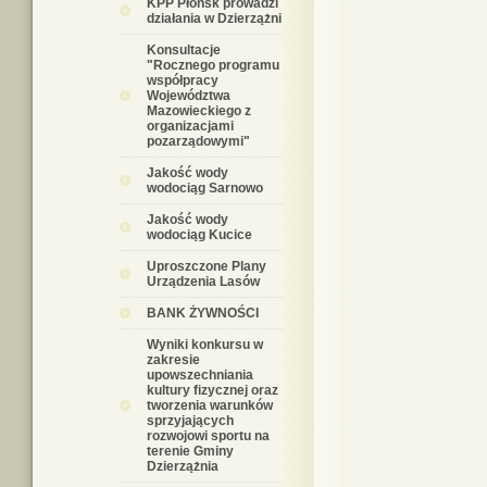
KPP Płońsk prowadzi
działania w Dzierzążni
Konsultacje
"Rocznego programu
współpracy
Województwa
Mazowieckiego z
organizacjami
pozarządowymi"
Jakość wody
wodociąg Sarnowo
Jakość wody
wodociąg Kucice
Uproszczone Plany
Urządzenia Lasów
BANK ŻYWNOŚCI
Wyniki konkursu w
zakresie
upowszechniania
kultury fizycznej oraz
tworzenia warunków
sprzyjających
rozwojowi sportu na
terenie Gminy
Dzierzążnia