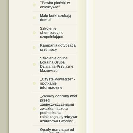
"Powiat płoński w
obiektywie"
Małe kotki szukają
domu!
Szkolenie
chemizacyjne
uzupełniające
Kampania dotycząca
przemocy
Szkolenie online
Lokalna Grupa
Działania-Przyjazne
Mazowsze
,,Czyste Powietrze" -
spotkanie
informacyjne
„Zasady ochrony wód
przed
zanieczyszczeniami
związkami azotu
pochodzenia
rolniczego, dyrektywa
azotanowa i wodna”,
Opady marznące od