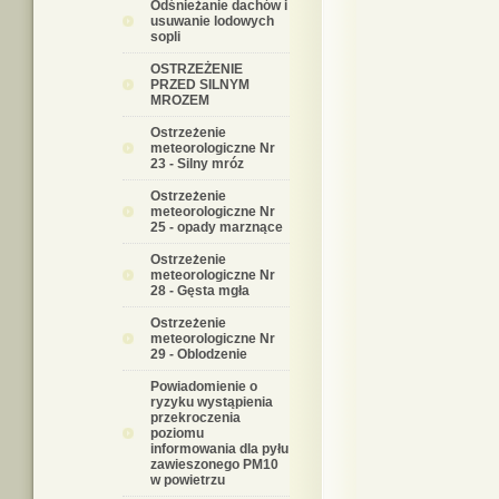
Odśnieżanie dachów i
usuwanie lodowych
sopli
OSTRZEŻENIE
PRZED SILNYM
MROZEM
Ostrzeżenie
meteorologiczne Nr
23 - Silny mróz
Ostrzeżenie
meteorologiczne Nr
25 - opady marznące
Ostrzeżenie
meteorologiczne Nr
28 - Gęsta mgła
Ostrzeżenie
meteorologiczne Nr
29 - Oblodzenie
Powiadomienie o
ryzyku wystąpienia
przekroczenia
poziomu
informowania dla pyłu
zawieszonego PM10
w powietrzu