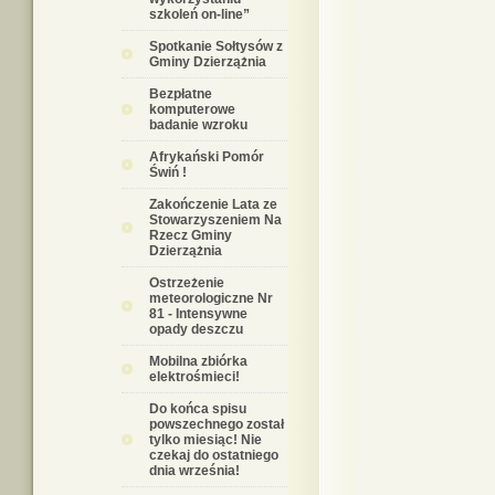
szkoleń on-line”
Spotkanie Sołtysów z
Gminy Dzierzążnia
Bezpłatne
komputerowe
badanie wzroku
Afrykański Pomór
Świń !
Zakończenie Lata ze
Stowarzyszeniem Na
Rzecz Gminy
Dzierzążnia
Ostrzeżenie
meteorologiczne Nr
81 - Intensywne
opady deszczu
Mobilna zbiórka
elektrośmieci!
Do końca spisu
powszechnego został
tylko miesiąc! Nie
czekaj do ostatniego
dnia września!