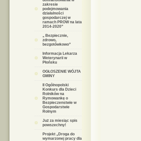
dofinansowania w
zakresie
podejmowania
działalności
gospodarczej w
ramach PROW na lata
2014-2020”
„ Bezpiecznie,
zdrowo,
bezgotówkowo”
Informacja Lekarza
Weterynarii w
Płońsku
OGŁOSZENIE WÓJTA
GMINY
II Ogólnopolski
Konkurs dla Dzieci
Rolników na
Rymowankę o
Bezpieczenstwie w
Gospodarstwie
Rolnym
Już za miesiąc spis
powszechny!
Projekt „Droga do
wymarzonej pracy dla