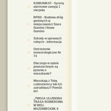
KOMUNIKAT - Syreny
alarmowe zawyją 1
sierpnia
RFRD - Budowa dróg
gminnych w
miejscowości Stare
Gumino i Nowe
Gumino
Szkody w uprawach
rolnych - informacja
Ostrzeżenie
meteorologiczne Nr
74
Dlaczego w spisie
powszechnym są
pytania o
mieszkanie?
Mieszkają z Tobą
cudzoziemcy lub ich
zatrudniasz? Pomóż
im!
„TWOJA ULUBIONA
TRASA ROWEROWA
W WOJ.
MAZOWIECKIM. II