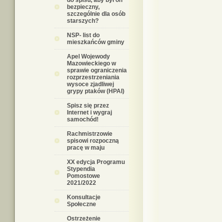
do spisu, aby był on
bezpieczny,
szczególnie dla osób
starszych?
NSP- list do
mieszkańców gminy
Apel Wojewody
Mazowieckiego w
sprawie ograniczenia
rozprzestrzeniania
wysoce zjadliwej
grypy ptaków (HPAI)
Spisz się przez
Internet i wygraj
samochód!
Rachmistrzowie
spisowi rozpoczną
pracę w maju
XX edycja Programu
Stypendia
Pomostowe
2021/2022
Konsultacje
Społeczne
Ostrzeżenie