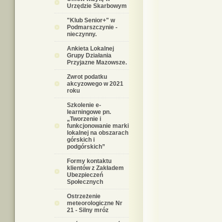
Urzędzie Skarbowym
"Klub Senior+" w
Podmarszczynie -
nieczynny.
Ankieta Lokalnej
Grupy Działania
Przyjazne Mazowsze.
Zwrot podatku
akcyzowego w 2021
roku
Szkolenie e-
learningowe pn.
„Tworzenie i
funkcjonowanie marki
lokalnej na obszarach
górskich i
podgórskich”
Formy kontaktu
klientów z Zakładem
Ubezpieczeń
Społecznych
Ostrzeżenie
meteorologiczne Nr
21 - Silny mróz