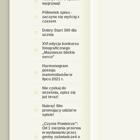
wygrywaj!
Półmetek spisu -
zaczyna się wyścig z
czasem
Dobry Start 300 dla
ucznia
XVI edycja konkursu
fotograficznego
„Mazowsze bliskie
sercu”
Harmonogram
postoju
mammobusów w
lipcu 2021 r.
Nie czekaj do
września, spisz się
już teraz!
Nakręć film
promujący udział w
spisie!
„Czyste Powietrze”:
Od 1 sierpnia przerwa
w wydawaniu przez
gminy zaświadczeń o