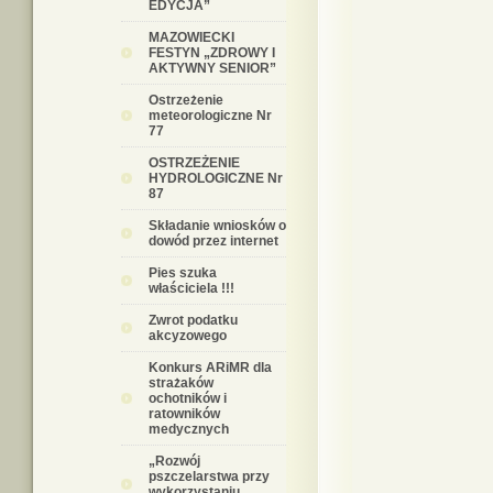
EDYCJA”
MAZOWIECKI
FESTYN „ZDROWY I
AKTYWNY SENIOR”
Ostrzeżenie
meteorologiczne Nr
77
OSTRZEŻENIE
HYDROLOGICZNE Nr
87
Składanie wniosków o
dowód przez internet
Pies szuka
właściciela !!!
Zwrot podatku
akcyzowego
Konkurs ARiMR dla
strażaków
ochotników i
ratowników
medycznych
„Rozwój
pszczelarstwa przy
wykorzystaniu