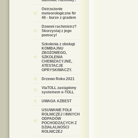
odmówić rozmowy?
Ostrzeżenie
meteorologiczne Nr
46 - burze z gradem
Dzwoni rachmistrz?
Skorzystaj z jego
pomocy!
Szkolenia z obsługi
KOMBAJNU
ZBOŻOWEGO,
SZKOLENIA
CHEMIZACYJNE,
ATESTACJE
OPRYSKIWACZY.
Drzewo Roku 2021
ViaTOLL zastąpiony
systemem e-TOLL
UWAGA AZBEST
USUWANIE FOLII
ROLNICZEJ I INNYCH
ODPADÓW
POCHODZĄCYCH Z
DZIAŁALNOŚCI
ROLNICZEJ