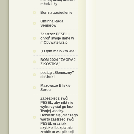
młodzieży
Bon na zasiedlenie
Gminna Rada
Seniorów
Zastrzeż PESEL i
chroń swoje dane w
mObywatelu 2.0
„O tym mało kto wie”
BOM 2024 "ZAGRAJ
Z KOSTKĄ"
pociąg „Słoneczny”
do Ustki
Mazowsze Bliskie
Sercu
Zabezpiecz swój
PESEL, aby nikt nie
wykorzystał go bez
Twojej wiedzy.
Dowiedz się, dlaczego
warto zastrzec swój
PESEL oraz jak
szybko i bezpłatnie
zrobić to w aplikacji