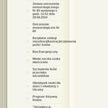
Zmiana ostrzeżenia
meteorologicznego
Nr 85 wydanego o
godz. 12:52 dnia
28.08.2024
Ostrzeżenie
meteorologiczne Nr
86
Bezpłatne zabiegi
sterylizacji/kastracji/czipowania
psów i kotów
Bon Energetyczny
Młoda suczka szuka
właściciela
Szczepienia lisów
przeciwko
wściekliźnie
Obowiązek nauki dla
dzieci i młodzieży z
Ukrainy
Program Aktywny
Rodzic
"Strzelnice w