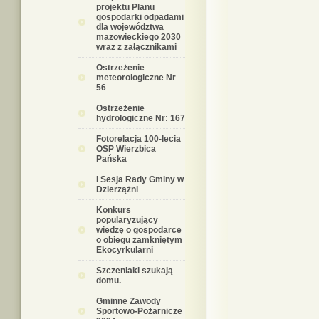
projektu Planu
gospodarki odpadami
dla województwa
mazowieckiego 2030
wraz z załącznikami
Ostrzeżenie
meteorologiczne Nr
56
Ostrzeżenie
hydrologiczne Nr: 167
Fotorelacja 100-lecia
OSP Wierzbica
Pańska
I Sesja Rady Gminy w
Dzierzążni
Konkurs
popularyzujący
wiedzę o gospodarce
o obiegu zamkniętym
Ekocyrkularni
Szczeniaki szukają
domu.
Gminne Zawody
Sportowo-Pożarnicze