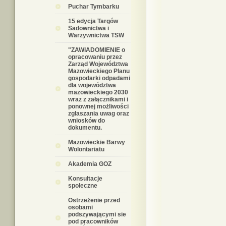
Puchar Tymbarku
15 edycja Targów
Sadownictwa i
Warzywnictwa TSW
"ZAWIADOMIENIE o
opracowaniu przez
Zarząd Województwa
Mazowieckiego Planu
gospodarki odpadami
dla województwa
mazowieckiego 2030
wraz z załącznikami i
ponownej możliwości
zgłaszania uwag oraz
wniosków do
dokumentu.
Mazowieckie Barwy
Wolontariatu
Akademia GOZ
Konsultacje
społeczne
Ostrzeżenie przed
osobami
podszywającymi sie
pod pracowników