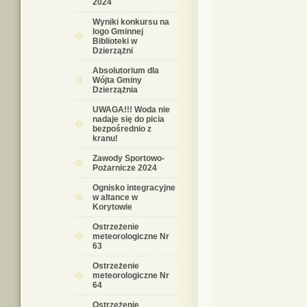
2024
Wyniki konkursu na
logo Gminnej
Biblioteki w
Dzierzążni
Absolutorium dla
Wójta Gminy
Dzierzążnia
UWAGA!!! Woda nie
nadaje się do picia
bezpośrednio z
kranu!
Zawody Sportowo-
Pożarnicze 2024
Ognisko integracyjne
w altance w
Korytowie
Ostrzeżenie
meteorologiczne Nr
63
Ostrzeżenie
meteorologiczne Nr
64
Ostrzeżenie