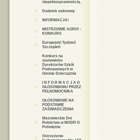
niepełnosprawnością.
Dodatek osłonowy
INFORMACJA!
MISTRZOWIE AGRO! -
KONKURS
Europejski Tydzień
Szczepień
Konkurs na
stanowisko
Dyrektorów Szkół
Podstawowych w
Gminie Dzierzążnia
I N F O R M A C J A O
GŁOSOWANIU PRZEZ
PEŁNOMOCNIKA
GŁOSOWANIE NA
PODSTAWIE
ZAŚWIADCZENIA
Mazowieckie Dni
Rolnictwa w MODR O
Poświętne
Ostrzeżenie