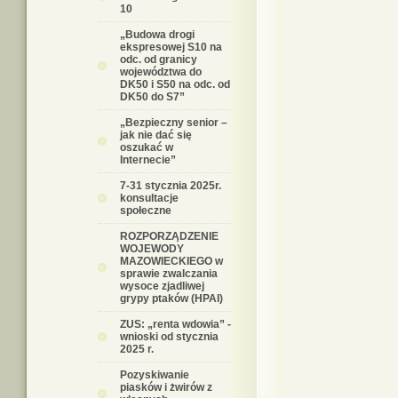
10
„Budowa drogi
ekspresowej S10 na
odc. od granicy
województwa do
DK50 i S50 na odc. od
DK50 do S7”
„Bezpieczny senior –
jak nie dać się
oszukać w
Internecie”
7-31 stycznia 2025r.
konsultacje
społeczne
ROZPORZĄDZENIE
WOJEWODY
MAZOWIECKIEGO w
sprawie zwalczania
wysoce zjadliwej
grypy ptaków (HPAI)
ZUS: „renta wdowia” -
wnioski od stycznia
2025 r.
Pozyskiwanie
piasków i żwirów z