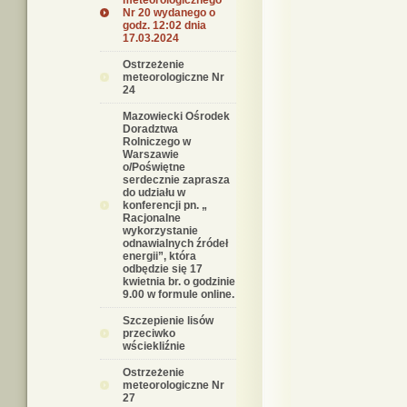
meteorologicznego
Nr 20 wydanego o
godz. 12:02 dnia
17.03.2024
Ostrzeżenie
meteorologiczne Nr
24
Mazowiecki Ośrodek
Doradztwa
Rolniczego w
Warszawie
o/Poświętne
serdecznie zaprasza
do udziału w
konferencji pn. „
Racjonalne
wykorzystanie
odnawialnych źródeł
energii”, która
odbędzie się 17
kwietnia br. o godzinie
9.00 w formule online.
Szczepienie lisów
przeciwko
wściekliźnie
Ostrzeżenie
meteorologiczne Nr
27