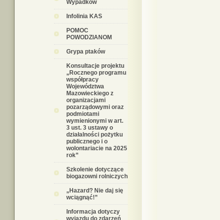
Wypadków
Infolinia KAS
POMOC
POWODZIANOM
Grypa ptaków
Konsultacje projektu
„Rocznego programu
współpracy
Województwa
Mazowieckiego z
organizacjami
pozarządowymi oraz
podmiotami
wymienionymi w art.
3 ust. 3 ustawy o
działalności pożytku
publicznego i o
wolontariacie na 2025
rok”
Szkolenie dotyczące
biogazowni rolniczych
„Hazard? Nie daj się
wciągnąć!”
Informacja dotyczy
wyjazdu do zdarzeń