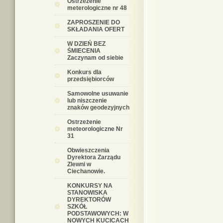
Ostrzeżenie
meterologiczne nr 48
ZAPROSZENIE DO
SKŁADANIA OFERT
W DZIEŃ BEZ
ŚMIECENIA
Zaczynam od siebie
Konkurs dla
przedsiębiorców
Samowolne usuwanie
lub niszczenie
znaków geodezyjnych
Ostrzeżenie
meteorologiczne Nr
31
Obwieszczenia
Dyrektora Zarządu
Zlewni w
Ciechanowie.
KONKURSY NA
STANOWISKA
DYREKTORÓW
SZKÓŁ
PODSTAWOWYCH: W
NOWYCH KUCICACH