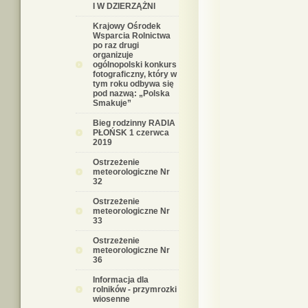
I W DZIERZĄŻNI
Krajowy Ośrodek
Wsparcia Rolnictwa
po raz drugi
organizuje
ogólnopolski konkurs
fotograficzny, który w
tym roku odbywa się
pod nazwą: „Polska
Smakuje”
Bieg rodzinny RADIA
PŁOŃSK 1 czerwca
2019
Ostrzeżenie
meteorologiczne Nr
32
Ostrzeżenie
meteorologiczne Nr
33
Ostrzeżenie
meteorologiczne Nr
36
Informacja dla
rolników - przymrozki
wiosenne