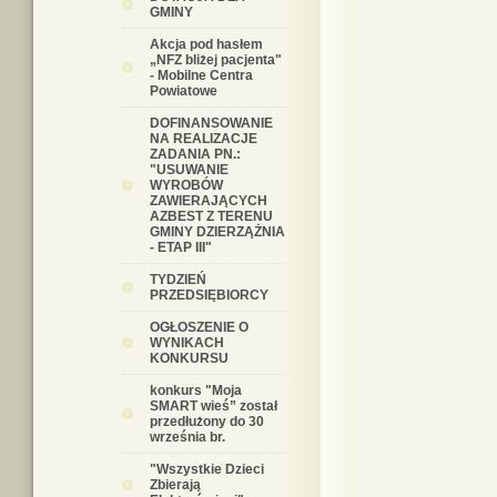
GMINY
Akcja pod hasłem
„NFZ bliżej pacjenta"
- Mobilne Centra
Powiatowe
DOFINANSOWANIE
NA REALIZACJE
ZADANIA PN.:
"USUWANIE
WYROBÓW
ZAWIERAJĄCYCH
AZBEST Z TERENU
GMINY DZIERZĄŻNIA
- ETAP III"
TYDZIEŃ
PRZEDSIĘBIORCY
OGŁOSZENIE O
WYNIKACH
KONKURSU
konkurs "Moja
SMART wieś” został
przedłużony do 30
września br.
"Wszystkie Dzieci
Zbierają