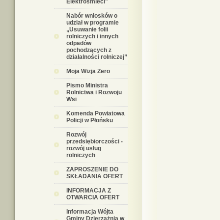
Elektrośmieci"
Nabór wniosków o
udział w programie
„Usuwanie folii
rolniczych i innych
odpadów
pochodzących z
działalności rolniczej”
Moja Wizja Zero
Pismo Ministra
Rolnictwa i Rozwoju
Wsi
Komenda Powiatowa
Policji w Płońsku
Rozwój
przedsiębiorczości -
rozwój usług
rolniczych
ZAPROSZENIE DO
SKŁADANIA OFERT
INFORMACJA Z
OTWARCIA OFERT
Informacja Wójta
Gminy Dzierzążnia w