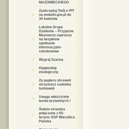
MAZOWIECKIEGO
Zaakceptuj Twój e-PIT
na podatki.gov.pl do
30 kwietnia
Lokalna Grupa
Działania – Przyjazne
Mazowsze zaprasza
na bezpłatne
spotkanie
informacyjno-
szkoleniowe
Wygraj Szansę
Happening
ekologiczny
Za papieru skrawek
otrzymasz sadonkę
tuskawek
Uwaga właściciele
lasów prywatnych !
Święto strażaka
połączone z 95-
leciem OSP Wierzbica
Pańska