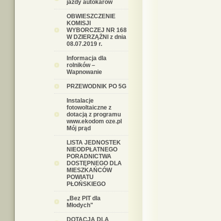
jazdy autokarów
OBWIESZCZENIE
KOMISJI
WYBORCZEJ NR 168
W DZIERZĄŻNI z dnia
08.07.2019 r.
Informacja dla
rolników –
Wapnowanie
PRZEWODNIK PO 5G
Instalacje
fotowoltaiczne z
dotacją z programu
www.ekodom oze.pl
Mój prąd
LISTA JEDNOSTEK
NIEODPŁATNEGO
PORADNICTWA
DOSTĘPNEGO DLA
MIESZKAŃCÓW
POWIATU
PŁOŃSKIEGO
„Bez PIT dla
Młodych"
DOTACJA DLA