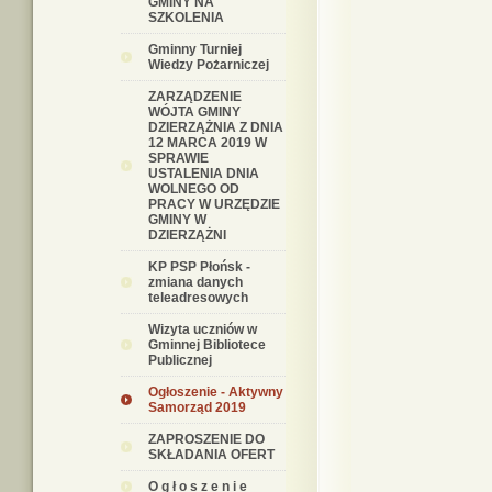
GMINY NA
SZKOLENIA
Gminny Turniej
Wiedzy Pożarniczej
ZARZĄDZENIE
WÓJTA GMINY
DZIERZĄŻNIA Z DNIA
12 MARCA 2019 W
SPRAWIE
USTALENIA DNIA
WOLNEGO OD
PRACY W URZĘDZIE
GMINY W
DZIERZĄŻNI
KP PSP Płońsk -
zmiana danych
teleadresowych
Wizyta uczniów w
Gminnej Bibliotece
Publicznej
Ogłoszenie - Aktywny
Samorząd 2019
ZAPROSZENIE DO
SKŁADANIA OFERT
O g ł o s z e n i e