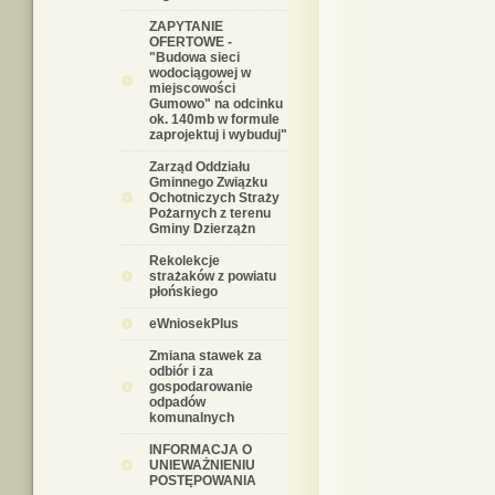
ZAPYTANIE
OFERTOWE -
"Budowa sieci
wodociągowej w
miejscowości
Gumowo" na odcinku
ok. 140mb w formule
zaprojektuj i wybuduj"
Zarząd Oddziału
Gminnego Związku
Ochotniczych Straży
Pożarnych z terenu
Gminy Dzierzążn
Rekolekcje
strażaków z powiatu
płońskiego
eWniosekPlus
Zmiana stawek za
odbiór i za
gospodarowanie
odpadów
komunalnych
INFORMACJA O
UNIEWAŻNIENIU
POSTĘPOWANIA