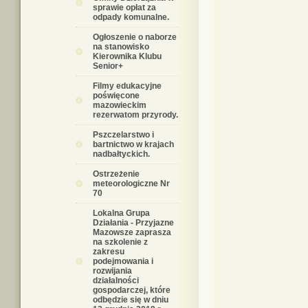
sprawie opłat za
odpady komunalne.
Ogłoszenie o naborze
na stanowisko
Kierownika Klubu
Senior+
Filmy edukacyjne
poświęcone
mazowieckim
rezerwatom przyrody.
Pszczelarstwo i
bartnictwo w krajach
nadbałtyckich.
Ostrzeżenie
meteorologiczne Nr
70
Lokalna Grupa
Działania - Przyjazne
Mazowsze zaprasza
na szkolenie z
zakresu
podejmowania i
rozwijania
działalności
gospodarczej, które
odbędzie się w dniu