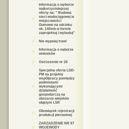
Informacja o wyborze
najkorzystniejszej
oferty na: " Budowa
sieci wodociągowej w
miejscowości
Gumowo na odcinku
ok. 140mb w formie
zaprojektuj i wybuduj"
Nie wypalaj traw!
Informacja o naborze
wniosków
Ostrzeżenie nr 28
Specjalna oferta LGD-
PM na projekty
współpracy pomiędzy
podmiotami
wykonującymi
działalność
gospodarczą na
obszarze wiejskim
objętym LSR
Obowiązek rejestracji
produkcji pierwotnej
ZARZĄDZENIE NR 97
WOJEWODY