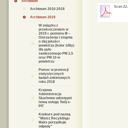
Archiwum
Scan 22.
Archiwum 2010-2018
Archiwum 2019
W związku z
przekroczeniem w
2019 r. poziomu III –
Ostrzeżenia I stopnia
o złej jakości
powietrza (kolor żółty)
dla pyłu
zawieszonego PM 2,5
oraz PM 10 w
powietrzu
Pomoc w promocji
statystycznych
badań ankietowych
roku 2018
Krajowa
Administracja
Skarbowa udostępni
nową usługę Twój e-
PIT
Konkurs pod nazwą
"Mistrz Recyklingu
Maks porządkuje
odpady"