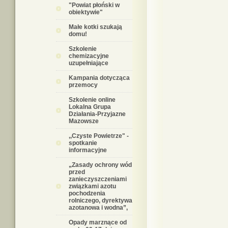
"Powiat płoński w
obiektywie"
Małe kotki szukają
domu!
Szkolenie
chemizacyjne
uzupełniające
Kampania dotycząca
przemocy
Szkolenie online
Lokalna Grupa
Działania-Przyjazne
Mazowsze
,,Czyste Powietrze" -
spotkanie
informacyjne
„Zasady ochrony wód
przed
zanieczyszczeniami
związkami azotu
pochodzenia
rolniczego, dyrektywa
azotanowa i wodna”,
Opady marznące od