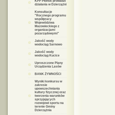
KPP Płońsk prowadzi
działania w Dzierzążni
Konsultacje
"Rocznego programu
współpracy
Województwa
Mazowieckiego z
organizacjami
pozarządowymi"
Jakość wody
wodociąg Sarnowo
Jakość wody
wodociąg Kucice
Uproszczone Plany
Urządzenia Lasów
BANK ŻYWNOŚCI
Wyniki konkursu w
zakresie
upowszechniania
kultury fizycznej oraz
tworzenia warunków
sprzyjających
rozwojowi sportu na
terenie Gminy
Dzierzążnia