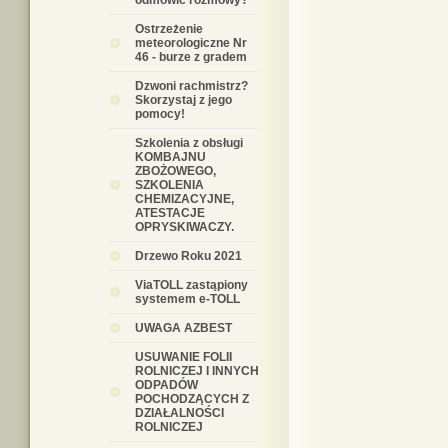
odmówić rozmowy?
Ostrzeżenie
meteorologiczne Nr
46 - burze z gradem
Dzwoni rachmistrz?
Skorzystaj z jego
pomocy!
Szkolenia z obsługi
KOMBAJNU
ZBOŻOWEGO,
SZKOLENIA
CHEMIZACYJNE,
ATESTACJE
OPRYSKIWACZY.
Drzewo Roku 2021
ViaTOLL zastąpiony
systemem e-TOLL
UWAGA AZBEST
USUWANIE FOLII
ROLNICZEJ I INNYCH
ODPADÓW
POCHODZĄCYCH Z
DZIAŁALNOŚCI
ROLNICZEJ