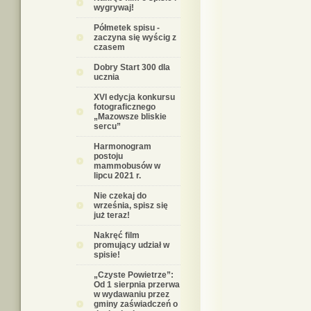
wygrywaj!
Półmetek spisu -
zaczyna się wyścig z
czasem
Dobry Start 300 dla
ucznia
XVI edycja konkursu
fotograficznego
„Mazowsze bliskie
sercu”
Harmonogram
postoju
mammobusów w
lipcu 2021 r.
Nie czekaj do
września, spisz się
już teraz!
Nakręć film
promujący udział w
spisie!
„Czyste Powietrze”:
Od 1 sierpnia przerwa
w wydawaniu przez
gminy zaświadczeń o