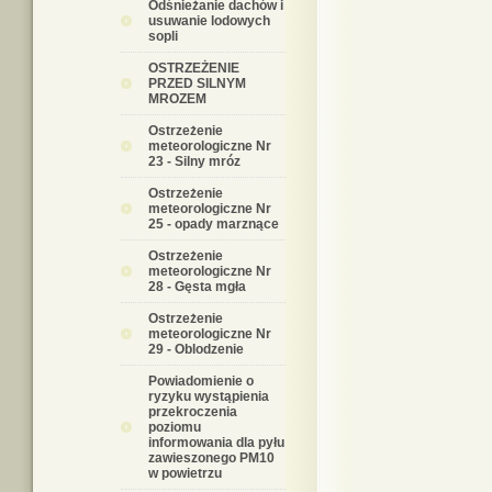
Odśnieżanie dachów i
usuwanie lodowych
sopli
OSTRZEŻENIE
PRZED SILNYM
MROZEM
Ostrzeżenie
meteorologiczne Nr
23 - Silny mróz
Ostrzeżenie
meteorologiczne Nr
25 - opady marznące
Ostrzeżenie
meteorologiczne Nr
28 - Gęsta mgła
Ostrzeżenie
meteorologiczne Nr
29 - Oblodzenie
Powiadomienie o
ryzyku wystąpienia
przekroczenia
poziomu
informowania dla pyłu
zawieszonego PM10
w powietrzu