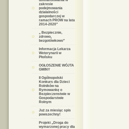
dofinansowania w
zakresie
podejmowania
działalności
gospodarczej w
ramach PROW na lata
2014-2020”
„ Bezpiecznie,
zdrowo,
bezgotówkowo”
Informacja Lekarza
Weterynarii w
Płońsku
OGŁOSZENIE WÓJTA
GMINY
II Ogólnopolski
Konkurs dla Dzieci
Rolników na
Rymowankę o
Bezpieczenstwie w
Gospodarstwie
Rolnym
Już za miesiąc spis
powszechny!
Projekt „Droga do
wymarzonej pracy dla