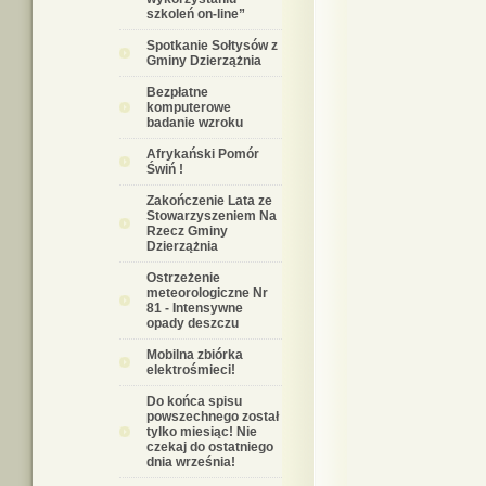
szkoleń on-line”
Spotkanie Sołtysów z
Gminy Dzierzążnia
Bezpłatne
komputerowe
badanie wzroku
Afrykański Pomór
Świń !
Zakończenie Lata ze
Stowarzyszeniem Na
Rzecz Gminy
Dzierzążnia
Ostrzeżenie
meteorologiczne Nr
81 - Intensywne
opady deszczu
Mobilna zbiórka
elektrośmieci!
Do końca spisu
powszechnego został
tylko miesiąc! Nie
czekaj do ostatniego
dnia września!