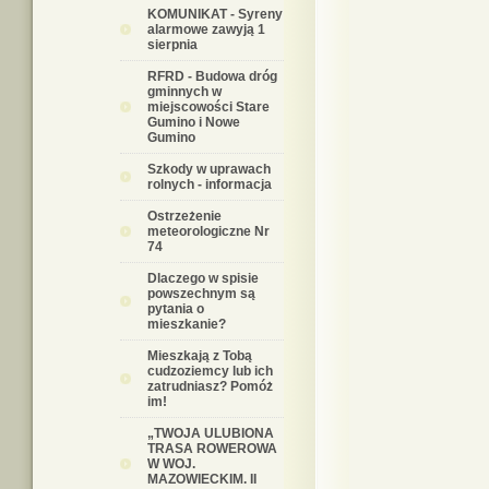
KOMUNIKAT - Syreny
alarmowe zawyją 1
sierpnia
RFRD - Budowa dróg
gminnych w
miejscowości Stare
Gumino i Nowe
Gumino
Szkody w uprawach
rolnych - informacja
Ostrzeżenie
meteorologiczne Nr
74
Dlaczego w spisie
powszechnym są
pytania o
mieszkanie?
Mieszkają z Tobą
cudzoziemcy lub ich
zatrudniasz? Pomóż
im!
„TWOJA ULUBIONA
TRASA ROWEROWA
W WOJ.
MAZOWIECKIM. II