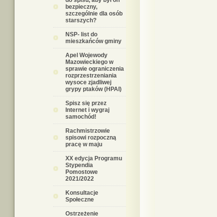
do spisu, aby był on
bezpieczny,
szczególnie dla osób
starszych?
NSP- list do
mieszkańców gminy
Apel Wojewody
Mazowieckiego w
sprawie ograniczenia
rozprzestrzeniania
wysoce zjadliwej
grypy ptaków (HPAI)
Spisz się przez
Internet i wygraj
samochód!
Rachmistrzowie
spisowi rozpoczną
pracę w maju
XX edycja Programu
Stypendia
Pomostowe
2021/2022
Konsultacje
Społeczne
Ostrzeżenie