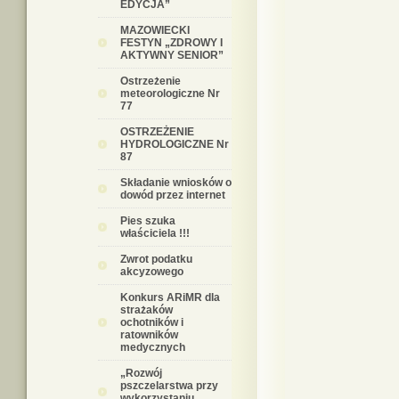
EDYCJA”
MAZOWIECKI
FESTYN „ZDROWY I
AKTYWNY SENIOR”
Ostrzeżenie
meteorologiczne Nr
77
OSTRZEŻENIE
HYDROLOGICZNE Nr
87
Składanie wniosków o
dowód przez internet
Pies szuka
właściciela !!!
Zwrot podatku
akcyzowego
Konkurs ARiMR dla
strażaków
ochotników i
ratowników
medycznych
„Rozwój
pszczelarstwa przy
wykorzystaniu