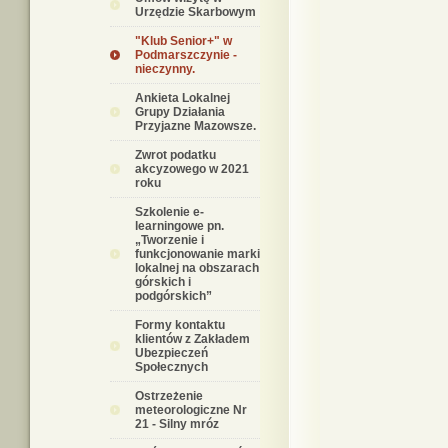
Urzędzie Skarbowym
"Klub Senior+" w
Podmarszczynie -
nieczynny.
Ankieta Lokalnej
Grupy Działania
Przyjazne Mazowsze.
Zwrot podatku
akcyzowego w 2021
roku
Szkolenie e-
learningowe pn.
„Tworzenie i
funkcjonowanie marki
lokalnej na obszarach
górskich i
podgórskich”
Formy kontaktu
klientów z Zakładem
Ubezpieczeń
Społecznych
Ostrzeżenie
meteorologiczne Nr
21 - Silny mróz