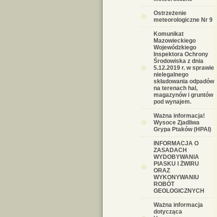
Ostrzeżenie
meteorologiczne Nr 9
Komunikat
Mazowieckiego
Wojewódzkiego
Inspektora Ochrony
Środowiska z dnia
5.12.2019 r. w sprawie
nielegalnego
składowania odpadów
na terenach hal,
magazynów i gruntów
pod wynajem.
Ważna informacja!
Wysoce Zjadliwa
Grypa Ptaków (HPAI)
INFORMACJA O
ZASADACH
WYDOBYWANIA
PIASKU I ŻWIRU
ORAZ
WYKONYWANIU
ROBÓT
GEOLOGICZNYCH
Ważna informacja
dotycząca