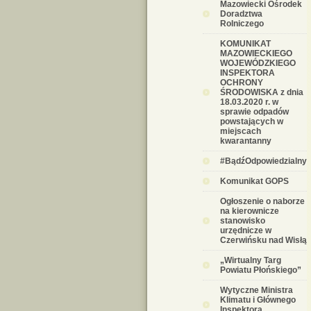
Mazowiecki Ośrodek
Doradztwa
Rolniczego
KOMUNIKAT
MAZOWIECKIEGO
WOJEWÓDZKIEGO
INSPEKTORA
OCHRONY
ŚRODOWISKA z dnia
18.03.2020 r. w
sprawie odpadów
powstających w
miejscach
kwarantanny
#BądźOdpowiedzialny
Komunikat GOPS
Ogłoszenie o naborze
na kierownicze
stanowisko
urzędnicze w
Czerwińsku nad Wisłą
„Wirtualny Targ
Powiatu Płońskiego”
Wytyczne Ministra
Klimatu i Głównego
Inspektora