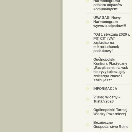
Harmonogramu
odbioru odpadów
komunalnych!!!
UWAGA!!! Nowy
Harmonogram
wywozu odpadów!!!
"Od 1 stycznia 2020 r.
PIT, CIT i VAT
zapłacisz na
mikrorachunek
podatkowy”
Ogólnopolski
Konkurs Plastyczny
„Bezpiecznie na wsi:
nie ryzykujesz, gdy
zwierzęta znasz i
szanujesz”
INFORMACJA
V Bieg Wiosny –
Tustań 2020
Ogólnopolski Turniej
Wiedzy Pożarniczej
Bezpieczne
Gospodarstwo Rolne