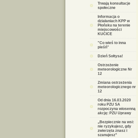
Trwają konsultacje
społeczne
Informacja o
działaniach KPP w
Płońsku na terenie
miejscowości
KUCICE
"Co wieś to inna
pieśń"
Dzień Sołtysa!
Ostrzeżenie
meteorologiczne Nr
12
Zmiana ostrzeżenia
meteorologicznego nr
12
Od dnia 16.03.2020
roku PZU SA
rozpoczyna wiosenną
akcję: PZU Uprawy
„Bezpiecznie na wsi:
nie ryzykujesz, gdy
zwierzęta znasz i
szanujesz”