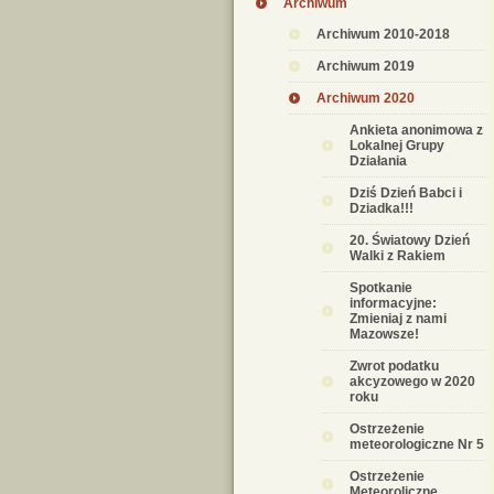
Archiwum
Archiwum 2010-2018
Archiwum 2019
Archiwum 2020
Ankieta anonimowa z
Lokalnej Grupy
Działania
Dziś Dzień Babci i
Dziadka!!!
20. Światowy Dzień
Walki z Rakiem
Spotkanie
informacyjne:
Zmieniaj z nami
Mazowsze!
Zwrot podatku
akcyzowego w 2020
roku
Ostrzeżenie
meteorologiczne Nr 5
Ostrzeżenie
Meteoroliczne