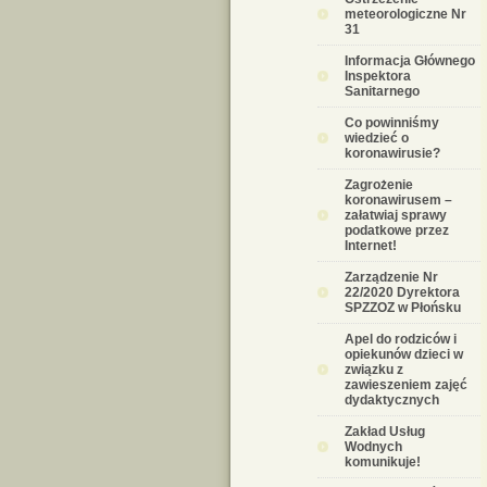
meteorologiczne Nr
31
Informacja Głównego
Inspektora
Sanitarnego
Co powinniśmy
wiedzieć o
koronawirusie?
Zagrożenie
koronawirusem –
załatwiaj sprawy
podatkowe przez
Internet!
Zarządzenie Nr
22/2020 Dyrektora
SPZZOZ w Płońsku
Apel do rodziców i
opiekunów dzieci w
związku z
zawieszeniem zajęć
dydaktycznych
Zakład Usług
Wodnych
komunikuje!