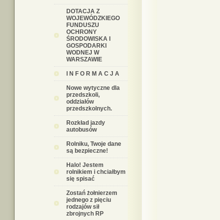
DOTACJA Z
WOJEWÓDZKIEGO
FUNDUSZU
OCHRONY
ŚRODOWISKA I
GOSPODARKI
WODNEJ W
WARSZAWIE
I N F O R M A C J A
Nowe wytyczne dla
przedszkoli,
oddziałów
przedszkolnych.
Rozkład jazdy
autobusów
Rolniku, Twoje dane
są bezpieczne!
Halo! Jestem
rolnikiem i chciałbym
się spisać
Zostań żołnierzem
jednego z pięciu
rodzajów sił
zbrojnych RP