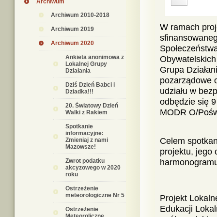
Archiwum
Archiwum 2010-2018
W ramach proje
Archiwum 2019
sfinansowaneg
Archiwum 2020
Społeczeństwa
Ankieta anonimowa z
Obywatelskich 
Lokalnej Grupy
Grupa Działan
Działania
pozarządowe o
Dziś Dzień Babci i
udziału w bezp
Dziadka!!!
odbędzie się 
20. Światowy Dzień
MODR O/Poświ
Walki z Rakiem
Spotkanie
informacyjne:
Celem spotkani
Zmieniaj z nami
Mazowsze!
projektu, jego
Zwrot podatku
harmonogramu 
akcyzowego w 2020
roku
Ostrzeżenie
meteorologiczne Nr 5
Projekt Lokal
Edukacji Lokal
Ostrzeżenie
Meteoroliczne