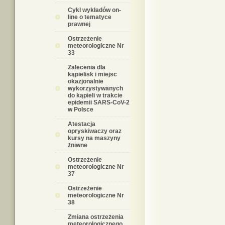
Cykl wykładów on-
line o tematyce
prawnej
Ostrzeżenie
meteorologiczne Nr
33
Zalecenia dla
kąpielisk i miejsc
okazjonalnie
wykorzystywanych
do kąpieli w trakcie
epidemii SARS-CoV-2
w Polsce
Atestacja
opryskiwaczy oraz
kursy na maszyny
żniwne
Ostrzeżenie
meteorologiczne Nr
37
Ostrzeżenie
meteorologiczne Nr
38
Zmiana ostrzeżenia
meteorologicznego