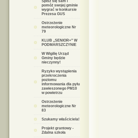
Spisz się sam i
pomóż swojej gminie
wygrać w konkursie
Prezesa GUS
Ostrzeżenie
meteorologiczne Nr
79
KLUB ,,SENIOR+” W
PODMARSZCZYNIE
W Wigilię Urząd
Gminy będzie
nieczynny!
Ryzyko wystąpienia
przekroczenia
poziomu
informowania dla pyłu
zawieszonego PM10
w powietrzu
Ostrzeżenie
meteorologiczne Nr
83
Szukamy właściciela!
Projekt grantowy -
Zdalna szkoła