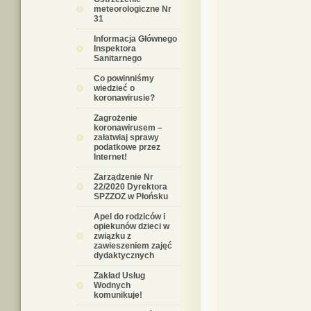
meteorologiczne Nr
31
Informacja Głównego
Inspektora
Sanitarnego
Co powinniśmy
wiedzieć o
koronawirusie?
Zagrożenie
koronawirusem –
załatwiaj sprawy
podatkowe przez
Internet!
Zarządzenie Nr
22/2020 Dyrektora
SPZZOZ w Płońsku
Apel do rodziców i
opiekunów dzieci w
związku z
zawieszeniem zajęć
dydaktycznych
Zakład Usług
Wodnych
komunikuje!