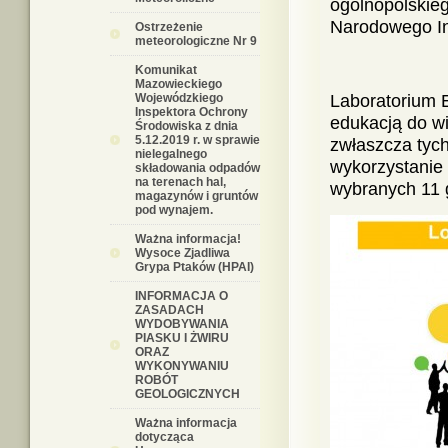
ogólnopolskie
Narodowego In
Ostrzeżenie
meteorologiczne Nr 9
Komunikat
Mazowieckiego
Wojewódzkiego
Laboratorium E
Inspektora Ochrony
edukacją do w
Środowiska z dnia
5.12.2019 r. w sprawie
zwłaszcza tych
nielegalnego
wykorzystanie 
składowania odpadów
na terenach hal,
wybranych 11 g
magazynów i gruntów
pod wynajem.
Ważna informacja!
Wysoce Zjadliwa
Grypa Ptaków (HPAI)
INFORMACJA O
ZASADACH
WYDOBYWANIA
PIASKU I ŻWIRU
ORAZ
WYKONYWANIU
ROBÓT
GEOLOGICZNYCH
Ważna informacja
dotycząca