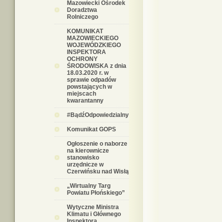
Mazowiecki Ośrodek
Doradztwa
Rolniczego
KOMUNIKAT
MAZOWIECKIEGO
WOJEWÓDZKIEGO
INSPEKTORA
OCHRONY
ŚRODOWISKA z dnia
18.03.2020 r. w
sprawie odpadów
powstających w
miejscach
kwarantanny
#BądźOdpowiedzialny
Komunikat GOPS
Ogłoszenie o naborze
na kierownicze
stanowisko
urzędnicze w
Czerwińsku nad Wisłą
„Wirtualny Targ
Powiatu Płońskiego”
Wytyczne Ministra
Klimatu i Głównego
Inspektora