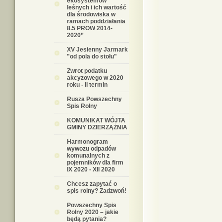
ekosystemów
leśnych i ich wartość
dla środowiska w
ramach poddziałania
8.5 PROW 2014-
2020”
XV Jesienny Jarmark
"od pola do stołu"
Zwrot podatku
akcyzowego w 2020
roku - II termin
Rusza Powszechny
Spis Rolny
KOMUNIKAT WÓJTA
GMINY DZIERZĄŻNIA
Harmonogram
wywozu odpadów
komunalnych z
pojemników dla firm
IX 2020 - XII 2020
Chcesz zapytać o
spis rolny? Zadzwoń!
Powszechny Spis
Rolny 2020 – jakie
będą pytania?