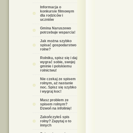
Informacja o
konkursie filmowym
dla rodziców i
uczniów
Gmina Naruszewo
potrzebuje wsparcia!
Jak można szybko
spisać gospodarstwo
rolne?
Rolniku, spisz się i daj
wygrać sobie, swojej
gminie i polskiemu
rolnictwu!
Nie czekaj ze spisem
rolnym, aż nastanie
noc. Spisz się szybko
i wygraj koc!
Masz problem ze
spisem rolnym?
Dzwoń na infolinię!
Zakończyłeś spis
rolny? Zapytaj o to
innych