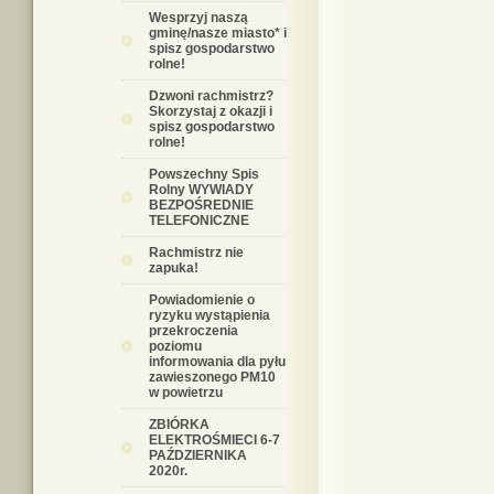
Wesprzyj naszą
gminę/nasze miasto* i
spisz gospodarstwo
rolne!
Dzwoni rachmistrz?
Skorzystaj z okazji i
spisz gospodarstwo
rolne!
Powszechny Spis
Rolny WYWIADY
BEZPOŚREDNIE
TELEFONICZNE
Rachmistrz nie
zapuka!
Powiadomienie o
ryzyku wystąpienia
przekroczenia
poziomu
informowania dla pyłu
zawieszonego PM10
w powietrzu
ZBIÓRKA
ELEKTROŚMIECI 6-7
PAŹDZIERNIKA
2020r.