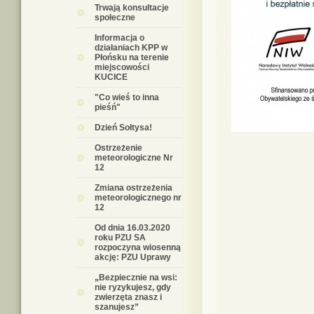
Trwają konsultacje
społeczne
Informacja o
działaniach KPP w
Płońsku na terenie
miejscowości
KUCICE
"Co wieś to inna
pieśń"
Dzień Sołtysa!
Ostrzeżenie
meteorologiczne Nr
12
Zmiana ostrzeżenia
meteorologicznego nr
12
Od dnia 16.03.2020
roku PZU SA
rozpoczyna wiosenną
akcję: PZU Uprawy
„Bezpiecznie na wsi:
nie ryzykujesz, gdy
zwierzęta znasz i
szanujesz”