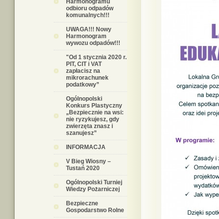
Harmonogramu
odbioru odpadów
komunalnych!!!
UWAGA!!! Nowy
Harmonogram
wywozu odpadów!!!
"Od 1 stycznia 2020 r.
PIT, CIT i VAT
zapłacisz na
mikrorachunek
podatkowy”
Ogólnopolski
Konkurs Plastyczny
„Bezpiecznie na wsi:
nie ryzykujesz, gdy
zwierzęta znasz i
szanujesz”
INFORMACJA
V Bieg Wiosny –
Tustań 2020
Ogólnopolski Turniej
Wiedzy Pożarniczej
Bezpieczne
Gospodarstwo Rolne