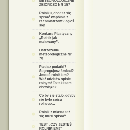
METEOROLOGICZNE
ZBIORCZO NR 157
Rolniku, chcesz się
spisać wspólnie z
rachmistrzem? Zgłoś
się!
Konkurs Plastyczny
„Rolnik jak
malowany”.
Ostrzeżenie
meteorologiczne Nr
70
Płacisz podatki?
Segregujesz śmieci?
Jesteś rolnikiem?
Weź udział w spisie
rolnym! To taki sam
obowiązek.
Co by się stało, gdyby
nie było spisu
rolnego…
Rolnik z miasta też
się musi spisać!
TEST „CZY JESTEŚ
ROLNIKIEM?”