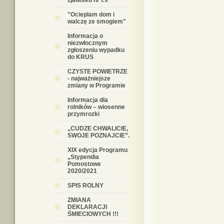
zjawisku nr I:9
"Ocieplam dom i
walczę ze smogiem"
Informacja o
niezwłocznym
zgłoszeniu wypadku
do KRUS
CZYSTE POWIETRZE
- najważniejsze
zmiany w Programie
Informacja dla
rolników – wiosenne
przymrozki
„CUDZE CHWALICIE,
SWOJE POZNAJCIE”.
XIX edycja Programu
„Stypendia
Pomostowe
2020/2021
SPIS ROLNY
ZMIANA
DEKLARACJI
ŚMIECIOWYCH !!!