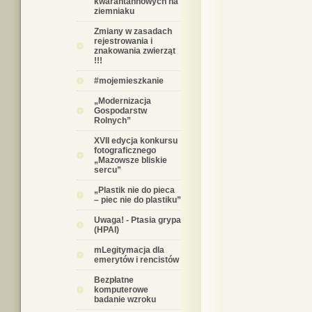
kwarantannowych na
ziemniaku
Zmiany w zasadach
rejestrowania i
znakowania zwierząt
!!!
#mojemieszkanie
„Modernizacja
Gospodarstw
Rolnych”
XVII edycja konkursu
fotograficznego
„Mazowsze bliskie
sercu”
„Plastik nie do pieca
– piec nie do plastiku”
Uwaga! - Ptasia grypa
(HPAI)
mLegitymacja dla
emerytów i rencistów
Bezpłatne
komputerowe
badanie wzroku