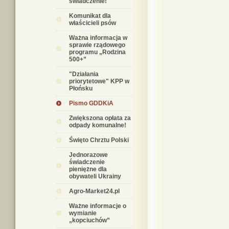
świadczenie!
Komunikat dla
właścicieli psów
Ważna informacja w
sprawie rządowego
programu „Rodzina
500+”
"Działania
priorytetowe" KPP w
Płońsku
Pismo GDDKiA
Zwiększona opłata za
odpady komunalne!
Święto Chrztu Polski
Jednorazowe
świadczenie
pieniężne dla
obywateli Ukrainy
Agro-Market24.pl
Ważne informacje o
wymianie
„kopciuchów”