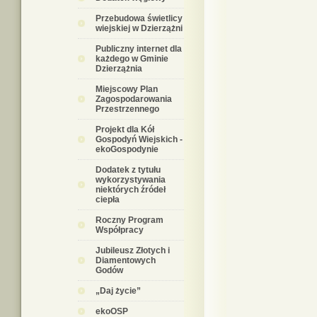
Przebudowa świetlicy
wiejskiej w Dzierzążni
Publiczny internet dla
każdego w Gminie
Dzierzążnia
Miejscowy Plan
Zagospodarowania
Przestrzennego
Projekt dla Kół
Gospodyń Wiejskich -
ekoGospodynie
Dodatek z tytułu
wykorzystywania
niektórych źródeł
ciepła
Roczny Program
Współpracy
Jubileusz Złotych i
Diamentowych
Godów
„Daj życie”
ekoOSP