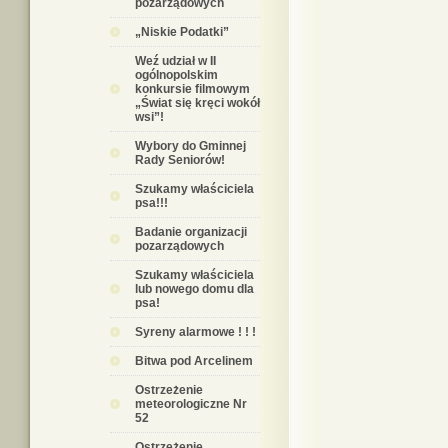
pozarządowych
„Niskie Podatki”
Weź udział w II
ogólnopolskim
konkursie filmowym
„Świat się kręci wokół
wsi”!
Wybory do Gminnej
Rady Seniorów!
Szukamy właściciela
psa!!!
Badanie organizacji
pozarządowych
Szukamy właściciela
lub nowego domu dla
psa!
Syreny alarmowe ! ! !
Bitwa pod Arcelinem
Ostrzeżenie
meteorologiczne Nr
52
Ostrzeżenie