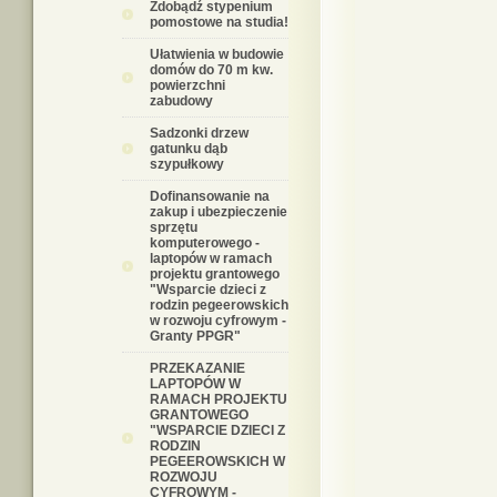
Zdobądź stypenium
pomostowe na studia!
Ułatwienia w budowie
domów do 70 m kw.
powierzchni
zabudowy
Sadzonki drzew
gatunku dąb
szypułkowy
Dofinansowanie na
zakup i ubezpieczenie
sprzętu
komputerowego -
laptopów w ramach
projektu grantowego
"Wsparcie dzieci z
rodzin pegeerowskich
w rozwoju cyfrowym -
Granty PPGR"
PRZEKAZANIE
LAPTOPÓW W
RAMACH PROJEKTU
GRANTOWEGO
"WSPARCIE DZIECI Z
RODZIN
PEGEEROWSKICH W
ROZWOJU
CYFROWYM -