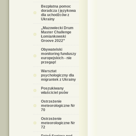
Bezpłatna pomoc
doradcza i językowa
dla uchodźców z
Ukrainy
„Mazowiecki Drum
Master Challenge
Łomiankowski
Groove 2022”
Obywatelski
monitoring funduszy
europejskich - nie
przegap!
Warsztat
psychologiczny dla
migrantek z Ukrainy
Poszukiwany
właściciel psów
Ostrzeżenie
meteorologiczne Nr
70
Ostrzeżenie
meteorologiczne Nr
72