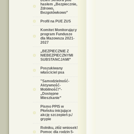
Dzień Seniora pod
hasłem „Bezpiecznie,
Zdrowo,
Bezgotówkowo”
Profil na PUE ZUS
Komitet Monitorujący
program Fundusze
dla Mazowsza 2021-
2027
„BEZPIECZNIE Z
NIEBEZPIECZNYMI
SUBSTANCJAMI”
Poszukiwany
właściciel psa
"Samodzielność-
Aktywność-
Mobilność!”-
„Dostępne
Mieszkanie”
Pismo PPIS w
Płońsku inicjujące
akcję szczepień p./
grypie
Rolniku, złóż wniosek!
Pomoc dla rodzin 5-