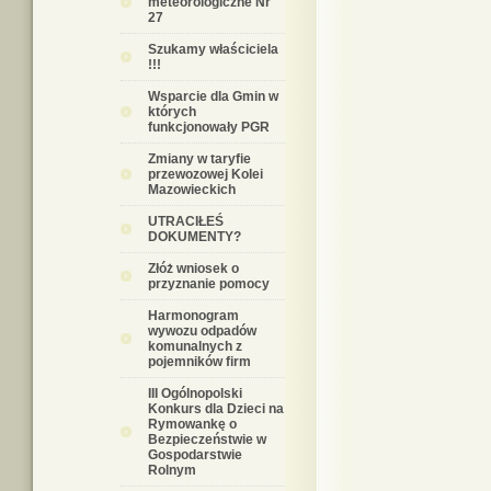
meteorologiczne Nr
27
Szukamy właściciela
!!!
Wsparcie dla Gmin w
których
funkcjonowały PGR
Zmiany w taryfie
przewozowej Kolei
Mazowieckich
UTRACIŁEŚ
DOKUMENTY?
Złóż wniosek o
przyznanie pomocy
Harmonogram
wywozu odpadów
komunalnych z
pojemników firm
III Ogólnopolski
Konkurs dla Dzieci na
Rymowankę o
Bezpieczeństwie w
Gospodarstwie
Rolnym