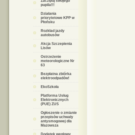
Zaczipuj swojego
pupila!!!
Działania
priorytetowe KPP w
Płońsku
Rozkład jazdy
autobusów
Akcja Szczepienia
Lisów
Ostrzeżenie
meteorologiczne Nr
63
Bezpłatna zbiórka
elektroodpadów!
EkoSzkoła
Platforma Usług
Elektronicznych
(PUE) ZUS
Ogłoszenie o zmianie
przepisów uchwały
antysmogowej dla
Mazowsza
Dodatek węglowy