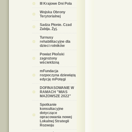
III Krajowe Dni Pola
Wojska Obrony
Terytorialnej
Sadza Płonie. Czad
Zabija. Żyj.
Turnusy
rehabilitacyjne dla
dzieci rolników
Powiat Płoński
zagrożony
wścieklizną
mFundacja
rozpoczyna dziewiątą
edycję mPotęgi
DOFINASOWANIE W
RAMACH "MIAS
MAZOWSZE 2022"
Spotkanie
konsultacyjne
dotyczące
opracowania nowej
Lokalnej Strategii
Rozwoju