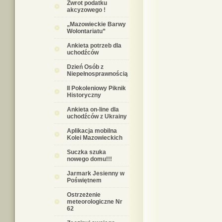
Zwrot podatku
akcyzowego !
„Mazowieckie Barwy
Wolontariatu”
Ankieta potrzeb dla
uchodźców
Dzień Osób z
Niepełnosprawnością
II Pokoleniowy Piknik
Historyczny
Ankieta on-line dla
uchodźców z Ukrainy
Aplikacja mobilna
Kolei Mazowieckich
Suczka szuka
nowego domu!!!
Jarmark Jesienny w
Poświętnem
Ostrzeżenie
meteorologiczne Nr
62