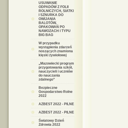
USUWANIE
ODPADÓW Z FOLII
ROLNICZYCH, SIATKI
I SZNURKA DO
OWIJANIA
BALOTÓW,
OPAKOWAŃ PO
NAWOZACH I TYPU
BIG BAG
W przypadku
wystąpienia zdarzeń
noszących znamiona
klęski żywiołowej
„Mazowiecki program
przygotowania szkół,
nauczycieli i uczniów
do nauczania
zdalnego”
Bezpieczne
Gospodarstwo Rolne
2022
AZBEST 2022 - PILNE
AZBEST 2022 - PILNE
Światowy Dzień
Zdrowia 2022