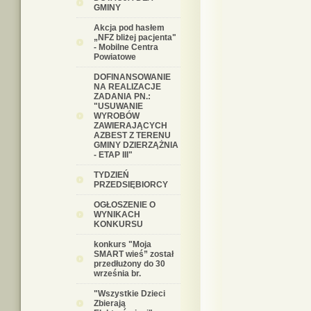
GMINY
Akcja pod hasłem
„NFZ bliżej pacjenta"
- Mobilne Centra
Powiatowe
DOFINANSOWANIE
NA REALIZACJE
ZADANIA PN.:
"USUWANIE
WYROBÓW
ZAWIERAJĄCYCH
AZBEST Z TERENU
GMINY DZIERZĄŻNIA
- ETAP III"
TYDZIEŃ
PRZEDSIĘBIORCY
OGŁOSZENIE O
WYNIKACH
KONKURSU
konkurs "Moja
SMART wieś” został
przedłużony do 30
września br.
"Wszystkie Dzieci
Zbierają