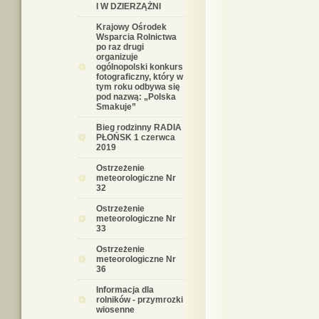
I W DZIERZĄŻNI
Krajowy Ośrodek
Wsparcia Rolnictwa
po raz drugi
organizuje
ogólnopolski konkurs
fotograficzny, który w
tym roku odbywa się
pod nazwą: „Polska
Smakuje”
Bieg rodzinny RADIA
PŁOŃSK 1 czerwca
2019
Ostrzeżenie
meteorologiczne Nr
32
Ostrzeżenie
meteorologiczne Nr
33
Ostrzeżenie
meteorologiczne Nr
36
Informacja dla
rolników - przymrozki
wiosenne