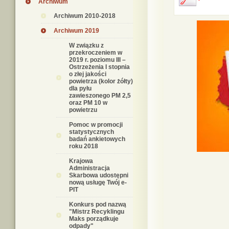
Archiwum
Archiwum 2010-2018
Archiwum 2019
W związku z
przekroczeniem w
2019 r. poziomu III –
Ostrzeżenia I stopnia
o złej jakości
powietrza (kolor żółty)
dla pyłu
zawieszonego PM 2,5
oraz PM 10 w
powietrzu
Pomoc w promocji
statystycznych
badań ankietowych
roku 2018
Krajowa
Administracja
Skarbowa udostępni
nową usługę Twój e-
PIT
Konkurs pod nazwą
"Mistrz Recyklingu
Maks porządkuje
odpady"