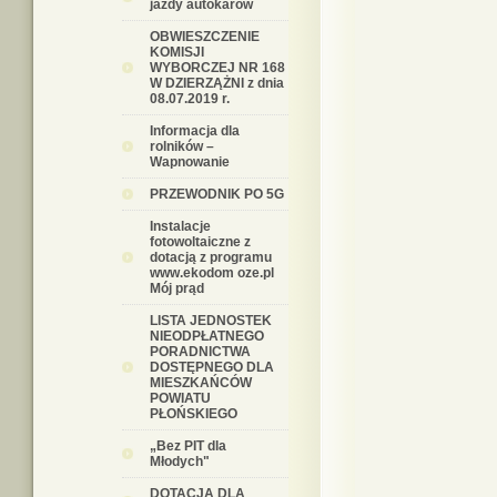
jazdy autokarów
OBWIESZCZENIE
KOMISJI
WYBORCZEJ NR 168
W DZIERZĄŻNI z dnia
08.07.2019 r.
Informacja dla
rolników –
Wapnowanie
PRZEWODNIK PO 5G
Instalacje
fotowoltaiczne z
dotacją z programu
www.ekodom oze.pl
Mój prąd
LISTA JEDNOSTEK
NIEODPŁATNEGO
PORADNICTWA
DOSTĘPNEGO DLA
MIESZKAŃCÓW
POWIATU
PŁOŃSKIEGO
„Bez PIT dla
Młodych"
DOTACJA DLA