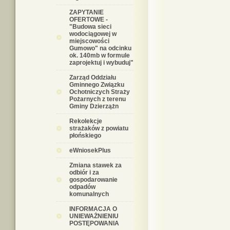
ZAPYTANIE
OFERTOWE -
"Budowa sieci
wodociągowej w
miejscowości
Gumowo" na odcinku
ok. 140mb w formule
zaprojektuj i wybuduj"
Zarząd Oddziału
Gminnego Związku
Ochotniczych Straży
Pożarnych z terenu
Gminy Dzierzążn
Rekolekcje
strażaków z powiatu
płońskiego
eWniosekPlus
Zmiana stawek za
odbiór i za
gospodarowanie
odpadów
komunalnych
INFORMACJA O
UNIEWAŻNIENIU
POSTĘPOWANIA