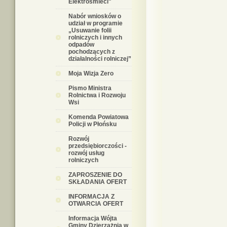
Elektrośmieci"
Nabór wniosków o
udział w programie
„Usuwanie folii
rolniczych i innych
odpadów
pochodzących z
działalności rolniczej”
Moja Wizja Zero
Pismo Ministra
Rolnictwa i Rozwoju
Wsi
Komenda Powiatowa
Policji w Płońsku
Rozwój
przedsiębiorczości -
rozwój usług
rolniczych
ZAPROSZENIE DO
SKŁADANIA OFERT
INFORMACJA Z
OTWARCIA OFERT
Informacja Wójta
Gminy Dzierzążnia w