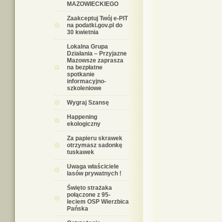
MAZOWIECKIEGO
Zaakceptuj Twój e-PIT
na podatki.gov.pl do
30 kwietnia
Lokalna Grupa
Działania – Przyjazne
Mazowsze zaprasza
na bezpłatne
spotkanie
informacyjno-
szkoleniowe
Wygraj Szansę
Happening
ekologiczny
Za papieru skrawek
otrzymasz sadonkę
tuskawek
Uwaga właściciele
lasów prywatnych !
Święto strażaka
połączone z 95-
leciem OSP Wierzbica
Pańska