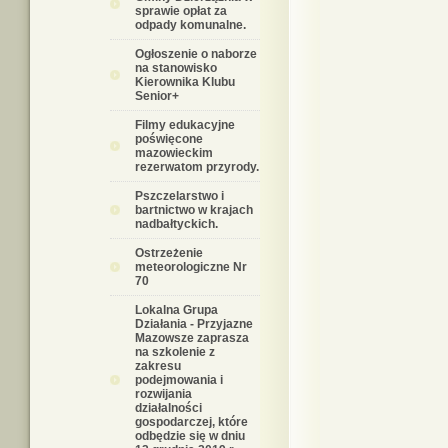
sprawie opłat za
odpady komunalne.
Ogłoszenie o naborze
na stanowisko
Kierownika Klubu
Senior+
Filmy edukacyjne
poświęcone
mazowieckim
rezerwatom przyrody.
Pszczelarstwo i
bartnictwo w krajach
nadbałtyckich.
Ostrzeżenie
meteorologiczne Nr
70
Lokalna Grupa
Działania - Przyjazne
Mazowsze zaprasza
na szkolenie z
zakresu
podejmowania i
rozwijania
działalności
gospodarczej, które
odbędzie się w dniu