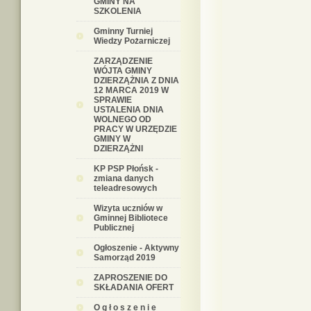
GMINY NA
SZKOLENIA
Gminny Turniej
Wiedzy Pożarniczej
ZARZĄDZENIE
WÓJTA GMINY
DZIERZĄŻNIA Z DNIA
12 MARCA 2019 W
SPRAWIE
USTALENIA DNIA
WOLNEGO OD
PRACY W URZĘDZIE
GMINY W
DZIERZĄŻNI
KP PSP Płońsk -
zmiana danych
teleadresowych
Wizyta uczniów w
Gminnej Bibliotece
Publicznej
Ogłoszenie - Aktywny
Samorząd 2019
ZAPROSZENIE DO
SKŁADANIA OFERT
O g ł o s z e n i e