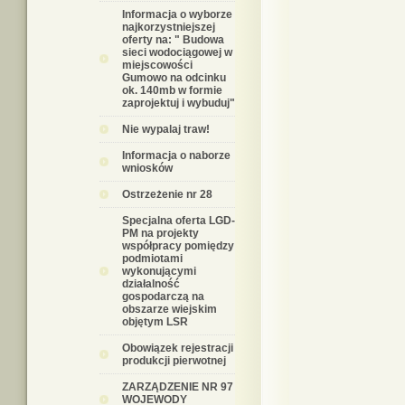
Informacja o wyborze
najkorzystniejszej
oferty na: " Budowa
sieci wodociągowej w
miejscowości
Gumowo na odcinku
ok. 140mb w formie
zaprojektuj i wybuduj"
Nie wypalaj traw!
Informacja o naborze
wniosków
Ostrzeżenie nr 28
Specjalna oferta LGD-
PM na projekty
współpracy pomiędzy
podmiotami
wykonującymi
działalność
gospodarczą na
obszarze wiejskim
objętym LSR
Obowiązek rejestracji
produkcji pierwotnej
ZARZĄDZENIE NR 97
WOJEWODY