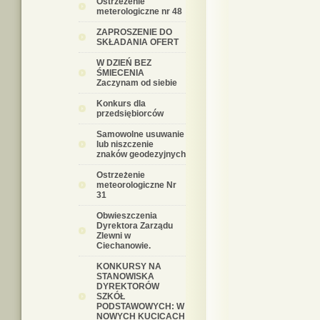
Ostrzeżenie
meterologiczne nr 48
ZAPROSZENIE DO
SKŁADANIA OFERT
W DZIEŃ BEZ
ŚMIECENIA
Zaczynam od siebie
Konkurs dla
przedsiębiorców
Samowolne usuwanie
lub niszczenie
znaków geodezyjnych
Ostrzeżenie
meteorologiczne Nr
31
Obwieszczenia
Dyrektora Zarządu
Zlewni w
Ciechanowie.
KONKURSY NA
STANOWISKA
DYREKTORÓW
SZKÓŁ
PODSTAWOWYCH: W
NOWYCH KUCICACH