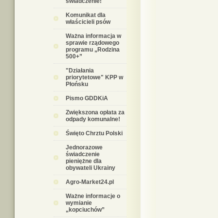
świadczenie!
Komunikat dla
właścicieli psów
Ważna informacja w
sprawie rządowego
programu „Rodzina
500+”
"Działania
priorytetowe" KPP w
Płońsku
Pismo GDDKiA
Zwiększona opłata za
odpady komunalne!
Święto Chrztu Polski
Jednorazowe
świadczenie
pieniężne dla
obywateli Ukrainy
Agro-Market24.pl
Ważne informacje o
wymianie
„kopciuchów”