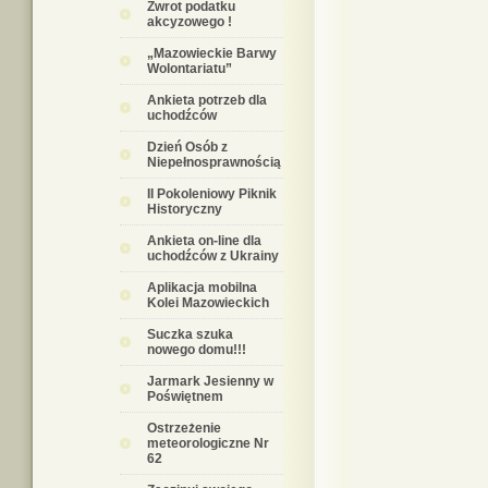
Zwrot podatku
akcyzowego !
„Mazowieckie Barwy
Wolontariatu”
Ankieta potrzeb dla
uchodźców
Dzień Osób z
Niepełnosprawnością
II Pokoleniowy Piknik
Historyczny
Ankieta on-line dla
uchodźców z Ukrainy
Aplikacja mobilna
Kolei Mazowieckich
Suczka szuka
nowego domu!!!
Jarmark Jesienny w
Poświętnem
Ostrzeżenie
meteorologiczne Nr
62