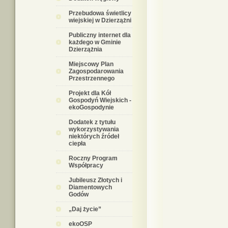
Przebudowa świetlicy
wiejskiej w Dzierzążni
Publiczny internet dla
każdego w Gminie
Dzierzążnia
Miejscowy Plan
Zagospodarowania
Przestrzennego
Projekt dla Kół
Gospodyń Wiejskich -
ekoGospodynie
Dodatek z tytułu
wykorzystywania
niektórych źródeł
ciepła
Roczny Program
Współpracy
Jubileusz Złotych i
Diamentowych
Godów
„Daj życie”
ekoOSP