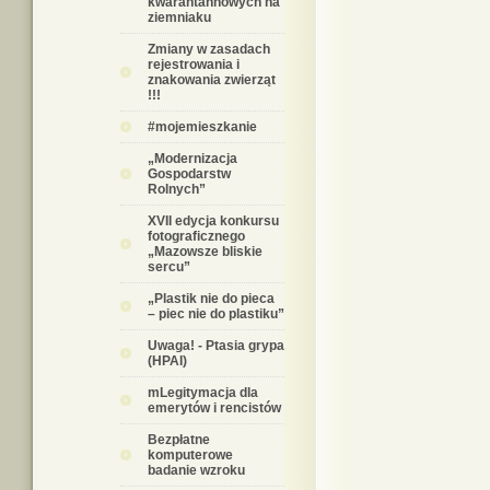
kwarantannowych na
ziemniaku
Zmiany w zasadach
rejestrowania i
znakowania zwierząt
!!!
#mojemieszkanie
„Modernizacja
Gospodarstw
Rolnych”
XVII edycja konkursu
fotograficznego
„Mazowsze bliskie
sercu”
„Plastik nie do pieca
– piec nie do plastiku”
Uwaga! - Ptasia grypa
(HPAI)
mLegitymacja dla
emerytów i rencistów
Bezpłatne
komputerowe
badanie wzroku