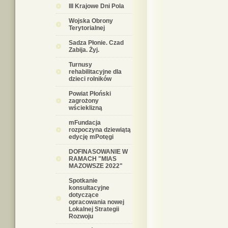
III Krajowe Dni Pola
Wojska Obrony
Terytorialnej
Sadza Płonie. Czad
Zabija. Żyj.
Turnusy
rehabilitacyjne dla
dzieci rolników
Powiat Płoński
zagrożony
wścieklizną
mFundacja
rozpoczyna dziewiątą
edycję mPotęgi
DOFINASOWANIE W
RAMACH "MIAS
MAZOWSZE 2022"
Spotkanie
konsultacyjne
dotyczące
opracowania nowej
Lokalnej Strategii
Rozwoju