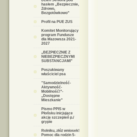
Dzień Seniora pod
hasłem „Bezpiecznie,
Zdrowo,
Bezgotówkowo”
Profil na PUE ZUS
Komitet Monitorujący
program Fundusze
dla Mazowsza 2021-
2027
„BEZPIECZNIE Z
NIEBEZPIECZNYMI
SUBSTANCJAMI”
Poszukiwany
właściciel psa
"Samodzielność-
Aktywność-
Mobilność!”-
„Dostępne
Mieszkanie”
Pismo PPIS w
Płońsku inicjujące
akcję szczepień p./
grypie
Rolniku, złóż wniosek!
Pomoc dla rodzin 5-