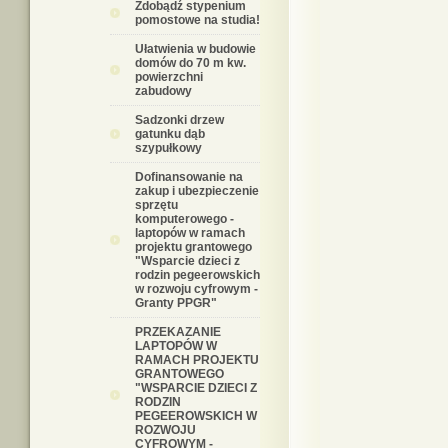
Zdobądź stypenium
pomostowe na studia!
Ułatwienia w budowie
domów do 70 m kw.
powierzchni
zabudowy
Sadzonki drzew
gatunku dąb
szypułkowy
Dofinansowanie na
zakup i ubezpieczenie
sprzętu
komputerowego -
laptopów w ramach
projektu grantowego
"Wsparcie dzieci z
rodzin pegeerowskich
w rozwoju cyfrowym -
Granty PPGR"
PRZEKAZANIE
LAPTOPÓW W
RAMACH PROJEKTU
GRANTOWEGO
"WSPARCIE DZIECI Z
RODZIN
PEGEEROWSKICH W
ROZWOJU
CYFROWYM -