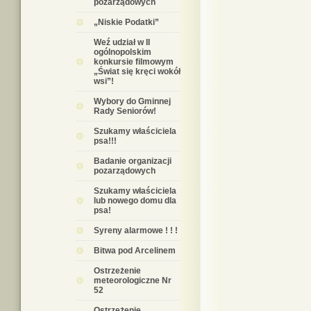
pozarządowych
„Niskie Podatki”
Weź udział w II
ogólnopolskim
konkursie filmowym
„Świat się kręci wokół
wsi”!
Wybory do Gminnej
Rady Seniorów!
Szukamy właściciela
psa!!!
Badanie organizacji
pozarządowych
Szukamy właściciela
lub nowego domu dla
psa!
Syreny alarmowe ! ! !
Bitwa pod Arcelinem
Ostrzeżenie
meteorologiczne Nr
52
Ostrzeżenie