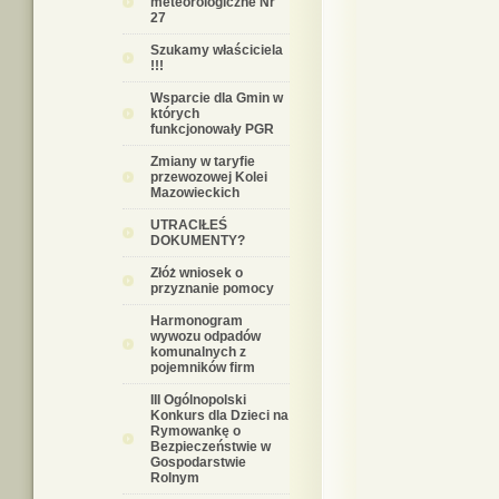
meteorologiczne Nr
27
Szukamy właściciela
!!!
Wsparcie dla Gmin w
których
funkcjonowały PGR
Zmiany w taryfie
przewozowej Kolei
Mazowieckich
UTRACIŁEŚ
DOKUMENTY?
Złóż wniosek o
przyznanie pomocy
Harmonogram
wywozu odpadów
komunalnych z
pojemników firm
III Ogólnopolski
Konkurs dla Dzieci na
Rymowankę o
Bezpieczeństwie w
Gospodarstwie
Rolnym