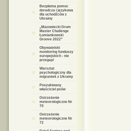
Bezpłatna pomoc
doradcza i językowa
dla uchodźców z
Ukrainy
„Mazowiecki Drum
Master Challenge
Łomiankowski
Groove 2022”
Obywatelski
monitoring funduszy
europejskich - nie
przegap!
Warsztat
psychologiczny dla
migrantek z Ukrainy
Poszukiwany
właściciel psów
Ostrzeżenie
meteorologiczne Nr
70
Ostrzeżenie
meteorologiczne Nr
72