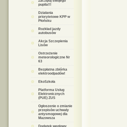
Zaczipuj swojego
pupila!!!
Działania
priorytetowe KPP w
Płońsku
Rozkład jazdy
autobusów
Akcja Szczepienia
Lisów
Ostrzeżenie
meteorologiczne Nr
63
Bezpłatna zbiórka
elektroodpadów!
EkoSzkoła
Platforma Usług
Elektronicznych
(PUE) ZUS
Ogłoszenie o zmianie
przepisów uchwały
antysmogowej dla
Mazowsza
Dodatek węglowy