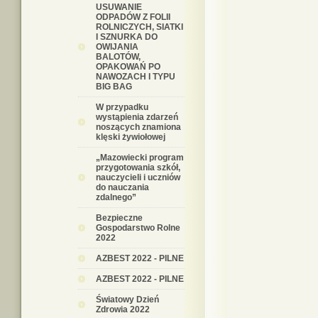
USUWANIE
ODPADÓW Z FOLII
ROLNICZYCH, SIATKI
I SZNURKA DO
OWIJANIA
BALOTÓW,
OPAKOWAŃ PO
NAWOZACH I TYPU
BIG BAG
W przypadku
wystąpienia zdarzeń
noszących znamiona
klęski żywiołowej
„Mazowiecki program
przygotowania szkół,
nauczycieli i uczniów
do nauczania
zdalnego”
Bezpieczne
Gospodarstwo Rolne
2022
AZBEST 2022 - PILNE
AZBEST 2022 - PILNE
Światowy Dzień
Zdrowia 2022