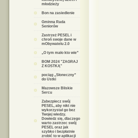
młodzieży
Bon na zasiedlenie
Gminna Rada
Seniorów
Zastrzeż PESEL i
chroń swoje dane w
mObywatelu 2.0
„O tym mało kto wie”
BOM 2024 "ZAGRAJ
Z KOSTKĄ"
pociąg „Słoneczny”
do Ustki
Mazowsze Bliskie
Sercu
Zabezpiecz swój
PESEL, aby nikt nie
wykorzystał go bez
Twojej wiedzy.
Dowiedz się, dlaczego
warto zastrzec swój
PESEL oraz jak
szybko i bezpłatnie
zrobić to w aplikacji