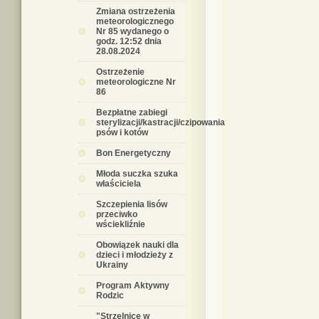
Zmiana ostrzeżenia
meteorologicznego
Nr 85 wydanego o
godz. 12:52 dnia
28.08.2024
Ostrzeżenie
meteorologiczne Nr
86
Bezpłatne zabiegi
sterylizacji/kastracji/czipowania
psów i kotów
Bon Energetyczny
Młoda suczka szuka
właściciela
Szczepienia lisów
przeciwko
wściekliźnie
Obowiązek nauki dla
dzieci i młodzieży z
Ukrainy
Program Aktywny
Rodzic
"Strzelnice w