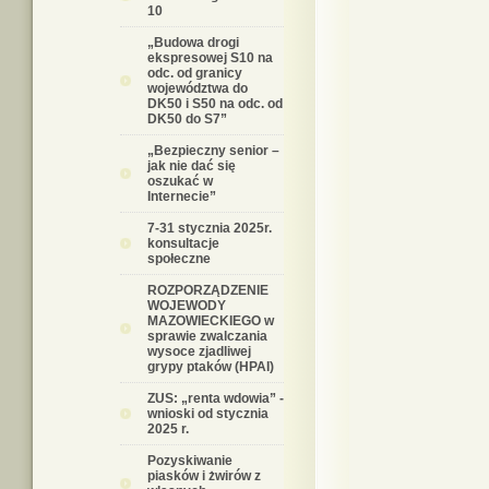
10
„Budowa drogi
ekspresowej S10 na
odc. od granicy
województwa do
DK50 i S50 na odc. od
DK50 do S7”
„Bezpieczny senior –
jak nie dać się
oszukać w
Internecie”
7-31 stycznia 2025r.
konsultacje
społeczne
ROZPORZĄDZENIE
WOJEWODY
MAZOWIECKIEGO w
sprawie zwalczania
wysoce zjadliwej
grypy ptaków (HPAI)
ZUS: „renta wdowia” -
wnioski od stycznia
2025 r.
Pozyskiwanie
piasków i żwirów z