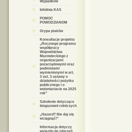
Wypadków
Infolinia KAS
POMOC
POWODZIANOM
Grypa ptaków
Konsultacje projektu
„Rocznego programu
współpracy
Województwa
Mazowieckiego z
organizacjami
pozarządowymi oraz
podmiotami
wymienionymi w art.
3 ust. 3 ustawy o
działalności pożytku
publicznego i o
wolontariacie na 2025
rok”
Szkolenie dotyczące
biogazowni rolniczych
„Hazard? Nie daj się
wciągnąć!”
Informacja dotyczy
wyjazdu do zdarzeń