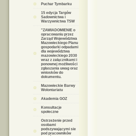
Puchar Tymbarku
15 edycja Targów
Sadownictwa i
Warzywnictwa TSW
"ZAWIADOMIENIE o
opracowaniu przez
Zarząd Województwa
Mazowieckiego Planu
gospodarki odpadami
dla województwa
mazowieckiego 2030
wraz z załącznikami i
ponownej możliwości
zgłaszania uwag oraz
wniosków do
dokumentu.
Mazowieckie Barwy
Wolontariatu
Akademia GOZ
Konsultacje
społeczne
Ostrzeżenie przed
osobami
podszywającymi sie
pod pracowników