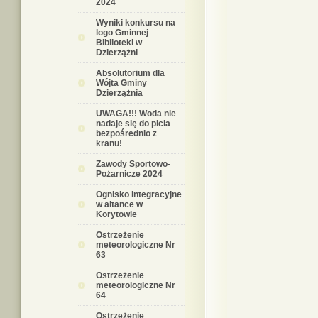
2024
Wyniki konkursu na
logo Gminnej
Biblioteki w
Dzierzążni
Absolutorium dla
Wójta Gminy
Dzierzążnia
UWAGA!!! Woda nie
nadaje się do picia
bezpośrednio z
kranu!
Zawody Sportowo-
Pożarnicze 2024
Ognisko integracyjne
w altance w
Korytowie
Ostrzeżenie
meteorologiczne Nr
63
Ostrzeżenie
meteorologiczne Nr
64
Ostrzeżenie