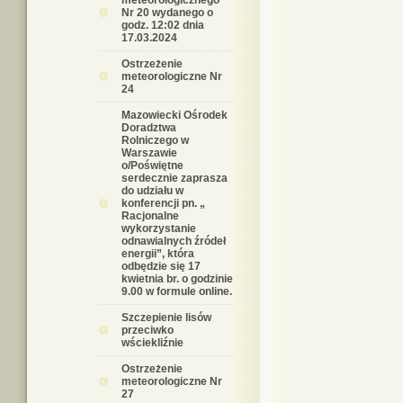
meteorologicznego
Nr 20 wydanego o
godz. 12:02 dnia
17.03.2024
Ostrzeżenie
meteorologiczne Nr
24
Mazowiecki Ośrodek
Doradztwa
Rolniczego w
Warszawie
o/Poświętne
serdecznie zaprasza
do udziału w
konferencji pn. „
Racjonalne
wykorzystanie
odnawialnych źródeł
energii”, która
odbędzie się 17
kwietnia br. o godzinie
9.00 w formule online.
Szczepienie lisów
przeciwko
wściekliźnie
Ostrzeżenie
meteorologiczne Nr
27