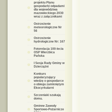
projektu Planu
gospodarki odpadami
dla województwa
mazowieckiego 2030
wraz z załącznikami
Ostrzeżenie
meteorologiczne Nr
56
Ostrzeżenie
hydrologiczne Nr: 167
Fotorelacja 100-lecia
OSP Wierzbica
Pańska
I Sesja Rady Gminy w
Dzierzążni
Konkurs
popularyzujący
wiedzę o gospodarce
o obiegu zamkniętym
Ekocyrkularni
Szczeniaki szukają
domu.
Gminne Zawody
Sportowo-Pożarnicze