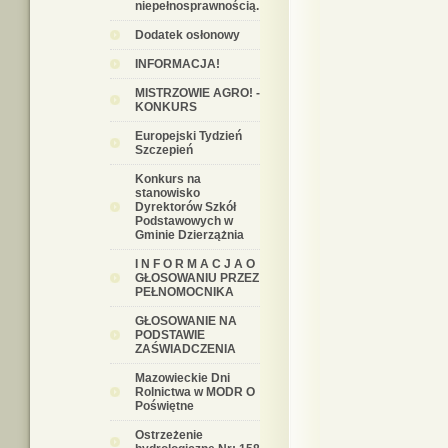
niepełnosprawnością.
Dodatek osłonowy
INFORMACJA!
MISTRZOWIE AGRO! -
KONKURS
Europejski Tydzień
Szczepień
Konkurs na
stanowisko
Dyrektorów Szkół
Podstawowych w
Gminie Dzierzążnia
I N F O R M A C J A O
GŁOSOWANIU PRZEZ
PEŁNOMOCNIKA
GŁOSOWANIE NA
PODSTAWIE
ZAŚWIADCZENIA
Mazowieckie Dni
Rolnictwa w MODR O
Poświętne
Ostrzeżenie