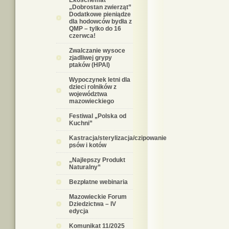
Ekoschemat
„Dobrostan zwierząt”
Dodatkowe pieniądze
dla hodowców bydła z
QMP – tylko do 16
czerwca!
Zwalczanie wysoce
zjadliwej grypy
ptaków (HPAI)
Wypoczynek letni dla
dzieci rolników z
województwa
mazowieckiego
Festiwal „Polska od
Kuchni”
Kastracja/sterylizacja/czipowanie
psów i kotów
„Najlepszy Produkt
Naturalny”
Bezpłatne webinaria
Mazowieckie Forum
Dziedzictwa – IV
edycja
Komunikat 11/2025