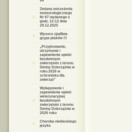
99
Zmiana ostrzeżenia
meteorologicznego
Nr 97 wydanego o
godz. 12:12 dnia
29.12.2025
Wysoce zjadliwa
grypa ptaków !!!
„Przyjmowanie,
utrzymanie i
zapewnienie opieki
bezdomnym
zwierzętom z terenu
Gminy Dzierzążnia w
roku 2026 w
schronisku dla
zwierząt”
Wyłapywanie i
zapewnienie opieki
weterynaryjnej
bezdomnym
zwierzętom z terenu
Gminy Dzierzążnia w
2026 roku
Choroba niebieskiego
języka