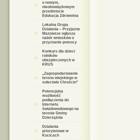
o nowym,
nieobowiązkowym
przedmiocie
Edukacja Zdrowotna
Lokalna Grupa
Działania – Przyjazne
Mazowsze ogłasza
nabór wniosków o
przyznanie pomocy
Konkurs dla dzieci
rolników
ubezpieczonych w
KRUS
„Zagospodarowanie
terenu wiejskiego w
sołectwie Chrościn”
Potencjalna
możliwość
podłączenia do
Internetu
światłowodowego na
terenie Gminy
Dzierzążnia
Działania
priorytetowe w
Kucicach