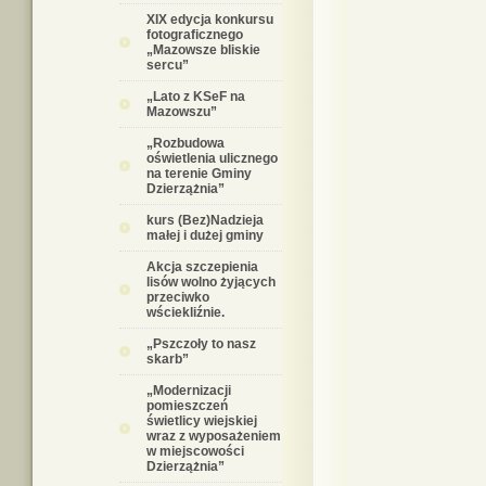
XIX edycja konkursu
fotograficznego
„Mazowsze bliskie
sercu”
„Lato z KSeF na
Mazowszu”
„Rozbudowa
oświetlenia ulicznego
na terenie Gminy
Dzierzążnia”
kurs (Bez)Nadzieja
małej i dużej gminy
Akcja szczepienia
lisów wolno żyjących
przeciwko
wściekliźnie.
„Pszczoły to nasz
skarb”
„Modernizacji
pomieszczeń
świetlicy wiejskiej
wraz z wyposażeniem
w miejscowości
Dzierzążnia”