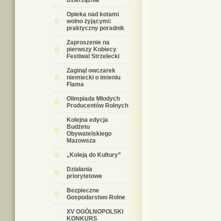
Dzierzążnia
Opieka nad kotami
wolno żyjącymi:
praktyczny poradnik
Zaproszenie na
pierwszy Kobiecy
Festiwal Strzelecki
Zaginął owczarek
niemiecki o imieniu
Flama
Olimpiada Młodych
Producentów Rolnych
Kolejna edycja
Budżetu
Obywatelskiego
Mazowsza
„Koleją do Kultury”
Działania
priorytetowe
Bezpieczne
Gospodarstwo Rolne
XV OGÓLNOPOLSKI
KONKURS