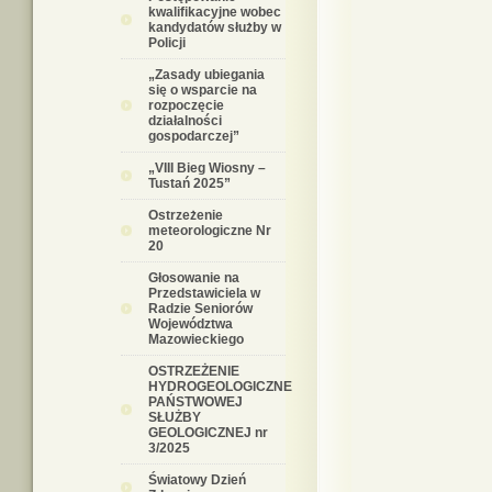
kwalifikacyjne wobec
kandydatów służby w
Policji
„Zasady ubiegania
się o wsparcie na
rozpoczęcie
działalności
gospodarczej”
„VIII Bieg Wiosny –
Tustań 2025”
Ostrzeżenie
meteorologiczne Nr
20
Głosowanie na
Przedstawiciela w
Radzie Seniorów
Województwa
Mazowieckiego
OSTRZEŻENIE
HYDROGEOLOGICZNE
PAŃSTWOWEJ
SŁUŻBY
GEOLOGICZNEJ nr
3/2025
Światowy Dzień