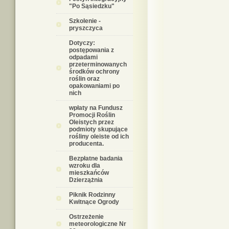
"Po Sąsiedzku"
Szkolenie -
pryszczyca
Dotyczy:
postępowania z
odpadami
przeterminowanych
środków ochrony
roślin oraz
opakowaniami po
nich
wpłaty na Fundusz
Promocji Roślin
Oleistych przez
podmioty skupujące
rośliny oleiste od ich
producenta.
Bezpłatne badania
wzroku dla
mieszkańców
Dzierzążnia
Piknik Rodzinny
Kwitnące Ogrody
Ostrzeżenie
meteorologiczne Nr