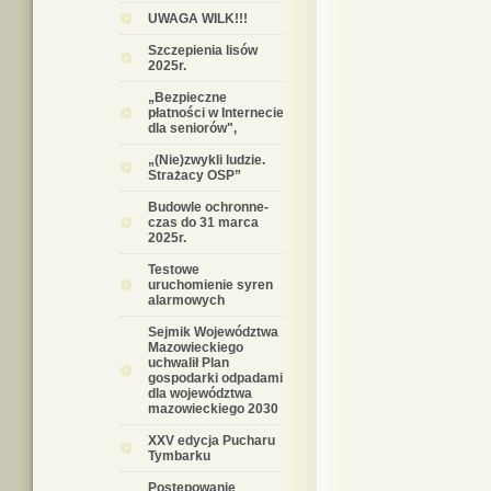
UWAGA WILK!!!
Szczepienia lisów
2025r.
„Bezpieczne
płatności w Internecie
dla seniorów",
„(Nie)zwykli ludzie.
Strażacy OSP”
Budowle ochronne-
czas do 31 marca
2025r.
Testowe
uruchomienie syren
alarmowych
Sejmik Województwa
Mazowieckiego
uchwalił Plan
gospodarki odpadami
dla województwa
mazowieckiego 2030
XXV edycja Pucharu
Tymbarku
Postępowanie