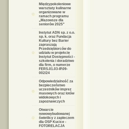
Międzypokoleniowe
warsztaty kulinarne
organizowane w
ramach programu
„Mazowsze dla
seniorów 2025”
Instytut ADN sp. z o.o.
sp. k. oraz Fundacja
Kultury bez Barier
zapraszają
Przedsiębiorców do
udziału w projekcie
Instytut Dostępności -
szkolenia i doradztwo
dla firm, o numerze
FERS.01.03-IP.09-
002/24
Odpowiedzialność za
bezpieczeństwo
uczestników imprez
masowych oraz lotów
widokowych i
zapoznawczych
Otwarcie
nowowybudowanej
świetlicy z zapleczem
dla OSP Kucice -
FOTORELACJA