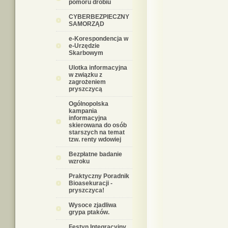
pomoru drobiu
CYBERBEZPIECZNY
SAMORZĄD
e-Korespondencja w
e-Urzędzie
Skarbowym
Ulotka informacyjna
w związku z
zagrożeniem
pryszczycą
Ogólnopolska
kampania
informacyjna
skierowana do osób
starszych na temat
tzw. renty wdowiej
Bezpłatne badanie
wzroku
Praktyczny Poradnik
Bioasekuracji -
pryszczyca!
Wysoce zjadliwa
grypa ptaków.
Festyn Integracyjny