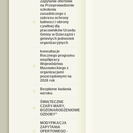
Zapytanie ofertowe
na Przeprowadzenie
szkolenia
zasadniczego z
zakresu ochrony
ludnosci i obrony
cywilnej dla
pracowników Urzedu
Gminy w Dzierzążni i
gminnych jednostek
organizacyjnych
konsultacje
Rocznego programu
współpracy
Województwa
Mazowieckiego z
organizacjami
pozarządowymi na
2026 rok
Bezpłatne badania
wzroku
ŚWIĄTECZNE
CZARY-MARY,
BOŻONARODZENIOWE
OZDOBY”
MODYFIKACJA
ZAPYTANIA
OFERTOWEGO -