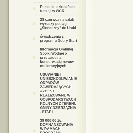
Pełnienie szkoleń do
funkcji w WCR
28 czerwca na szlak
wyruszy pociąg
„Słoneczny” do Ustki
świadczenia z
programu Dobry Start
Informacja Gminnej
Spółki Wodnej o
przetargu na
konserwację rowów
melioracyjnych
USUWANIE I
UNIESZKODLIWIANIE
ODPADÓW
ZAWIERAJĄCYCH
AZBEST
REALIZOWANE W
GOSPODARSTWACH
ROLNYCH Z TERENU
GMINY DZIERZĄŻNIA
- ETAP I
39 000,00 ZŁ
DOFINANSOWANIA
W RAMACH