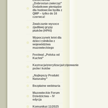
Ekoschemat
„Dobrostan zwierząt”
Dodatkowe pieniądze
dla hodowców bydła z
QMP – tylko do 16
czerwca!
Zwalczanie wysoce
zjadliwej grypy
ptaków (HPAI)
Wypoczynek letni dla
dzieci rolników z
województwa
mazowieckiego
Festiwal „Polska od
Kuchni”
Kastracja/sterylizacja/czipowanie
psów i kotów
„Najlepszy Produkt
Naturalny”
Bezpłatne webinaria
Mazowieckie Forum
Dziedzictwa – IV
edycja
Komunikat 11/2025