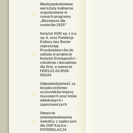
Międzypokoleniowe
warsztaty kulinarne
organizowane w
ramach programu
„Mazowsze dla
seniorów 2025”
Instytut ADN sp. z o.o.
sp. k. oraz Fundacja
Kultury bez Barier
zapraszają
Przedsiębiorców do
udziału w projekcie
Instytut Dostępności -
szkolenia i doradztwo
dla firm, o numerze
FERS.01.03-IP.09-
002/24
Odpowiedzialność za
bezpieczeństwo
uczestników imprez
masowych oraz lotów
widokowych i
zapoznawczych
Otwarcie
nowowybudowanej
świetlicy z zapleczem
dla OSP Kucice -
FOTORELACJA