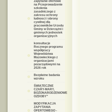
Zapytanie ofertowe
na Przeprowadzenie
szkolenia
zasadniczego z
zakresu ochrony
ludnosci i obrony
cywilnej dla
pracowników Urzedu
Gminy w Dzierzążni i
gminnych jednostek
organizacyjnych
konsultacje
Rocznego programu
współpracy
Województwa
Mazowieckiego z
organizacjami
pozarządowymi na
2026 rok
Bezpłatne badania
wzroku
ŚWIĄTECZNE
CZARY-MARY,
BOŻONARODZENIOWE
OZDOBY”
MODYFIKACJA
ZAPYTANIA
OFERTOWEGO -