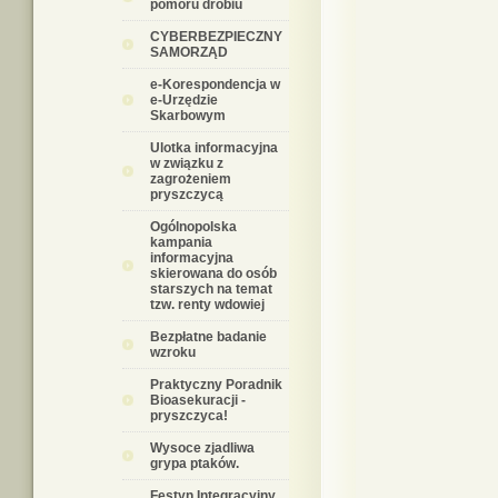
pomoru drobiu
CYBERBEZPIECZNY
SAMORZĄD
e-Korespondencja w
e-Urzędzie
Skarbowym
Ulotka informacyjna
w związku z
zagrożeniem
pryszczycą
Ogólnopolska
kampania
informacyjna
skierowana do osób
starszych na temat
tzw. renty wdowiej
Bezpłatne badanie
wzroku
Praktyczny Poradnik
Bioasekuracji -
pryszczyca!
Wysoce zjadliwa
grypa ptaków.
Festyn Integracyjny