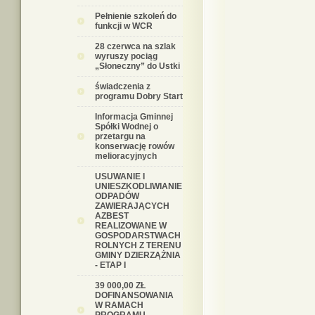
Pełnienie szkoleń do
funkcji w WCR
28 czerwca na szlak
wyruszy pociąg
„Słoneczny” do Ustki
świadczenia z
programu Dobry Start
Informacja Gminnej
Spółki Wodnej o
przetargu na
konserwację rowów
melioracyjnych
USUWANIE I
UNIESZKODLIWIANIE
ODPADÓW
ZAWIERAJĄCYCH
AZBEST
REALIZOWANE W
GOSPODARSTWACH
ROLNYCH Z TERENU
GMINY DZIERZĄŻNIA
- ETAP I
39 000,00 ZŁ
DOFINANSOWANIA
W RAMACH