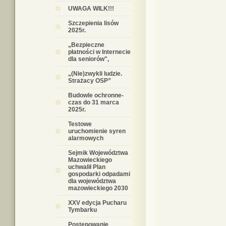
UWAGA WILK!!!
Szczepienia lisów
2025r.
„Bezpieczne
płatności w Internecie
dla seniorów",
„(Nie)zwykli ludzie.
Strażacy OSP”
Budowle ochronne-
czas do 31 marca
2025r.
Testowe
uruchomienie syren
alarmowych
Sejmik Województwa
Mazowieckiego
uchwalił Plan
gospodarki odpadami
dla województwa
mazowieckiego 2030
XXV edycja Pucharu
Tymbarku
Postępowanie