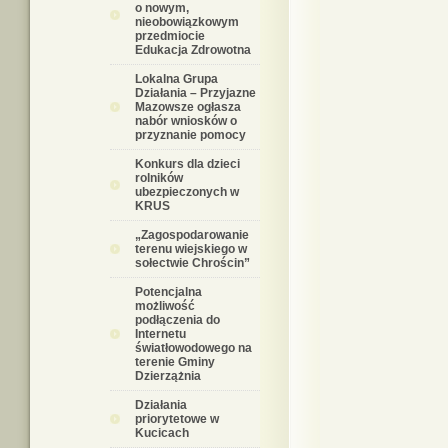
o nowym,
nieobowiązkowym
przedmiocie
Edukacja Zdrowotna
Lokalna Grupa
Działania – Przyjazne
Mazowsze ogłasza
nabór wniosków o
przyznanie pomocy
Konkurs dla dzieci
rolników
ubezpieczonych w
KRUS
„Zagospodarowanie
terenu wiejskiego w
sołectwie Chrościn”
Potencjalna
możliwość
podłączenia do
Internetu
światłowodowego na
terenie Gminy
Dzierzążnia
Działania
priorytetowe w
Kucicach