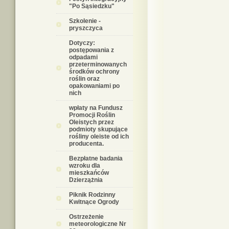
"Po Sąsiedzku"
Szkolenie -
pryszczyca
Dotyczy:
postępowania z
odpadami
przeterminowanych
środków ochrony
roślin oraz
opakowaniami po
nich
wpłaty na Fundusz
Promocji Roślin
Oleistych przez
podmioty skupujące
rośliny oleiste od ich
producenta.
Bezpłatne badania
wzroku dla
mieszkańców
Dzierzążnia
Piknik Rodzinny
Kwitnące Ogrody
Ostrzeżenie
meteorologiczne Nr