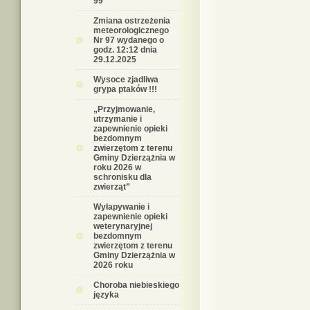
99
Zmiana ostrzeżenia
meteorologicznego
Nr 97 wydanego o
godz. 12:12 dnia
29.12.2025
Wysoce zjadliwa
grypa ptaków !!!
„Przyjmowanie,
utrzymanie i
zapewnienie opieki
bezdomnym
zwierzętom z terenu
Gminy Dzierzążnia w
roku 2026 w
schronisku dla
zwierząt”
Wyłapywanie i
zapewnienie opieki
weterynaryjnej
bezdomnym
zwierzętom z terenu
Gminy Dzierzążnia w
2026 roku
Choroba niebieskiego
języka