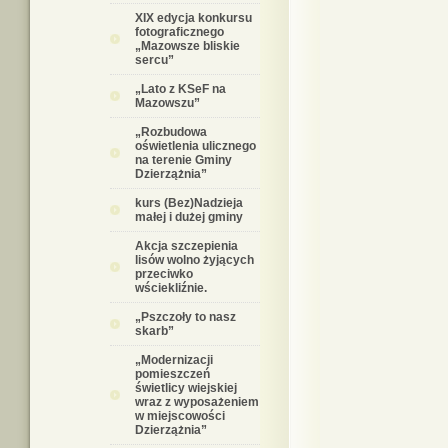
XIX edycja konkursu
fotograficznego
„Mazowsze bliskie
sercu”
„Lato z KSeF na
Mazowszu”
„Rozbudowa
oświetlenia ulicznego
na terenie Gminy
Dzierzążnia”
kurs (Bez)Nadzieja
małej i dużej gminy
Akcja szczepienia
lisów wolno żyjących
przeciwko
wściekliźnie.
„Pszczoły to nasz
skarb”
„Modernizacji
pomieszczeń
świetlicy wiejskiej
wraz z wyposażeniem
w miejscowości
Dzierzążnia”