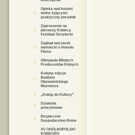
Dzierzążnia
Opieka nad kotami
wolno żyjącymi:
praktyczny poradnik
Zaproszenie na
pierwszy Kobiecy
Festiwal Strzelecki
Zaginął owczarek
niemiecki o imieniu
Flama
Olimpiada Młodych
Producentów Rolnych
Kolejna edycja
Budżetu
Obywatelskiego
Mazowsza
„Koleją do Kultury”
Działania
priorytetowe
Bezpieczne
Gospodarstwo Rolne
XV OGÓLNOPOLSKI
KONKURS