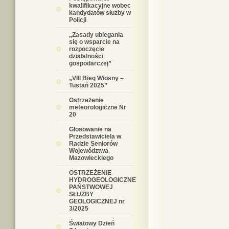
kwalifikacyjne wobec
kandydatów służby w
Policji
„Zasady ubiegania
się o wsparcie na
rozpoczęcie
działalności
gospodarczej”
„VIII Bieg Wiosny –
Tustań 2025”
Ostrzeżenie
meteorologiczne Nr
20
Głosowanie na
Przedstawiciela w
Radzie Seniorów
Województwa
Mazowieckiego
OSTRZEŻENIE
HYDROGEOLOGICZNE
PAŃSTWOWEJ
SŁUŻBY
GEOLOGICZNEJ nr
3/2025
Światowy Dzień