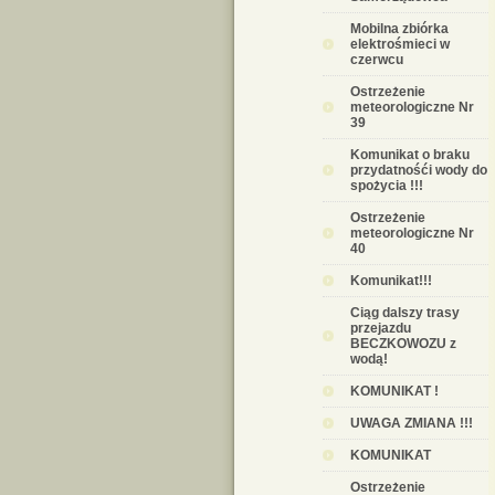
Mobilna zbiórka
elektrośmieci w
czerwcu
Ostrzeżenie
meteorologiczne Nr
39
Komunikat o braku
przydatnośći wody do
spożycia !!!
Ostrzeżenie
meteorologiczne Nr
40
Komunikat!!!
Ciąg dalszy trasy
przejazdu
BECZKOWOZU z
wodą!
KOMUNIKAT !
UWAGA ZMIANA !!!
KOMUNIKAT
Ostrzeżenie