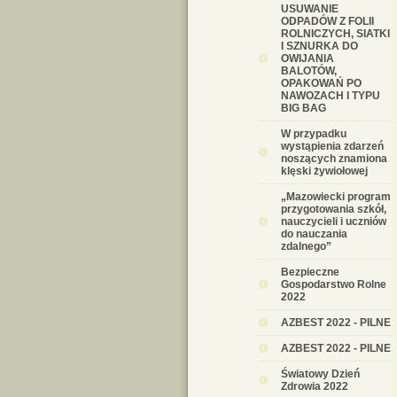
USUWANIE
ODPADÓW Z FOLII
ROLNICZYCH, SIATKI
I SZNURKA DO
OWIJANIA
BALOTÓW,
OPAKOWAŃ PO
NAWOZACH I TYPU
BIG BAG
W przypadku
wystąpienia zdarzeń
noszących znamiona
klęski żywiołowej
„Mazowiecki program
przygotowania szkół,
nauczycieli i uczniów
do nauczania
zdalnego”
Bezpieczne
Gospodarstwo Rolne
2022
AZBEST 2022 - PILNE
AZBEST 2022 - PILNE
Światowy Dzień
Zdrowia 2022