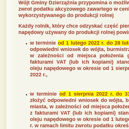
Wójt Gminy Dzierzążnia przypomina o możliw
zwrot podatku akcyzowego zawartego w cen
wykorzystywanego do produkcji rolnej
Każdy rolnik, który chce odzyskać część pie
napędowy używany do produkcji rolnej powin
w terminie
od 1 lutego 2022 r. do 28 lu
odpowiedni wniosek do wójta, burmistrz
w zależności od miejsca położenia 
fakturami VAT (lub ich kopiami) sta
oleju napędowego w okresie od 1 sierpn
2022 r.,
w terminie
od 1 sierpnia 2022 r. do 31
złożyć odpowiedni wniosek do wójta, b
miasta, w zależności od miejsca położe
z fakturami VAT (lub ich kopiami) st
oleju napędowego w okresie od 1 lutego
r. w ramach limitu zwrotu podatku okreś