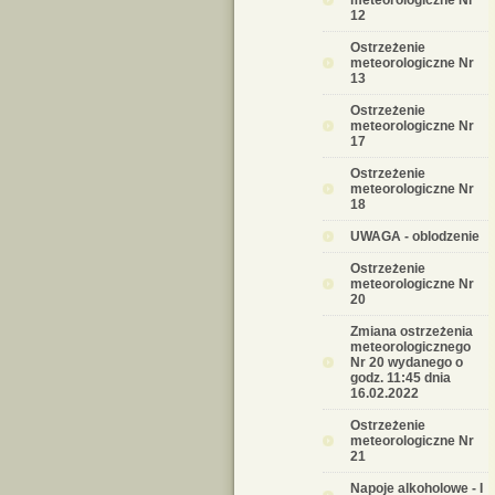
meteorologiczne Nr
12
Ostrzeżenie
meteorologiczne Nr
13
Ostrzeżenie
meteorologiczne Nr
17
Ostrzeżenie
meteorologiczne Nr
18
UWAGA - oblodzenie
Ostrzeżenie
meteorologiczne Nr
20
Zmiana ostrzeżenia
meteorologicznego
Nr 20 wydanego o
godz. 11:45 dnia
16.02.2022
Ostrzeżenie
meteorologiczne Nr
21
Napoje alkoholowe - I