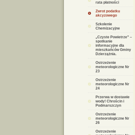
rata płatności
Zwrot podatku
akcyzowego
Szkolenie
Chemizacyjne
„Czyste Powietrze” –
spotkanie
informacyjne dla
mieszkańców Gminy
Dzierzążnia.
Ostrzeżenie
meteorologiczne Nr
23
Ostrzeżenie
meteorologiczne Nr
24
Przerwa w dostawie
wody! Chrościn i
Podmarszczyn
Ostrzeżenie
meteorologiczne Nr
26
Ostrzeżenie