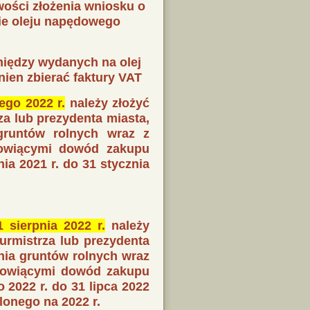
ości złożenia wniosku o
ie oleju napędowego
niędzy wydanych na olej
ien zbierać faktury VAT
tego 2022 r.
należy złożyć
a lub prezydenta miasta,
gruntów rolnych wraz z
nowiącymi dowód zakupu
ia 2021 r. do 31 stycznia
 sierpnia 2022 r.
należy
urmistrza lub prezydenta
nia gruntów rolnych wraz
anowiącymi dowód zakupu
 2022 r. do 31 lipca 2022
lonego na 2022 r.