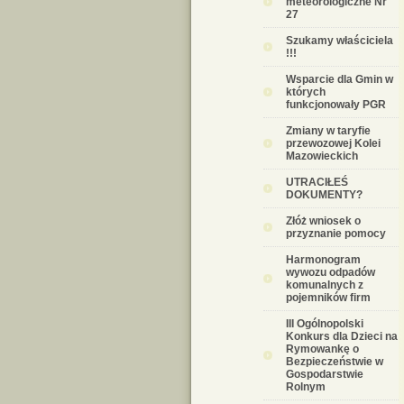
meteorologiczne Nr
27
Szukamy właściciela
!!!
Wsparcie dla Gmin w
których
funkcjonowały PGR
Zmiany w taryfie
przewozowej Kolei
Mazowieckich
UTRACIŁEŚ
DOKUMENTY?
Złóż wniosek o
przyznanie pomocy
Harmonogram
wywozu odpadów
komunalnych z
pojemników firm
III Ogólnopolski
Konkurs dla Dzieci na
Rymowankę o
Bezpieczeństwie w
Gospodarstwie
Rolnym