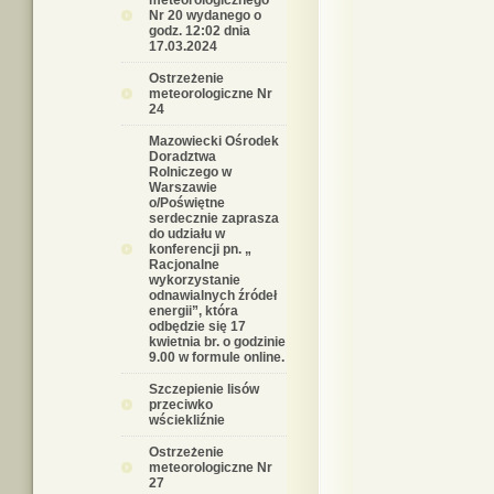
meteorologicznego
Nr 20 wydanego o
godz. 12:02 dnia
17.03.2024
Ostrzeżenie
meteorologiczne Nr
24
Mazowiecki Ośrodek
Doradztwa
Rolniczego w
Warszawie
o/Poświętne
serdecznie zaprasza
do udziału w
konferencji pn. „
Racjonalne
wykorzystanie
odnawialnych źródeł
energii”, która
odbędzie się 17
kwietnia br. o godzinie
9.00 w formule online.
Szczepienie lisów
przeciwko
wściekliźnie
Ostrzeżenie
meteorologiczne Nr
27