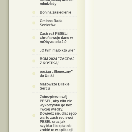
młodzieży
Bon na zasiedlenie
Gminna Rada
Seniorów
Zastrzeż PESEL i
chroń swoje dane w
mObywatelu 2.0
„O tym mało kto wie”
BOM 2024 "ZAGRAJ
Z KOSTKĄ"
pociąg „Słoneczny”
do Ustki
Mazowsze Bliskie
Sercu
Zabezpiecz swój
PESEL, aby nikt nie
wykorzystał go bez
Twojej wiedzy.
Dowiedz się, dlaczego
warto zastrzec swój
PESEL oraz jak
szybko i bezpłatnie
zrobić to w aplikacji