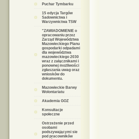
Puchar Tymbarku
15 edycja Targów
Sadownictwa i
Warzywnictwa TSW
"ZAWIADOMIENIE o
opracowaniu przez
Zarząd Województwa
Mazowieckiego Planu
gospodarki odpadami
dla województwa
mazowieckiego 2030
wraz z załącznikami i
ponownej możliwości
zgłaszania uwag oraz
wniosków do
dokumentu.
Mazowieckie Barwy
Wolontariatu
Akademia GOZ
Konsultacje
społeczne
Ostrzeżenie przed
osobami
podszywającymi sie
pod pracowników