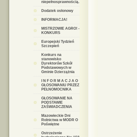
niepełnosprawnością.
Dodatek osłonowy
INFORMACJA!
MISTRZOWIE AGRO! -
KONKURS
Europejski Tydzień
Szczepień
Konkurs na
stanowisko
Dyrektorów Szkół
Podstawowych w
Gminie Dzierzążnia
I N F O R M A C J A O
GŁOSOWANIU PRZEZ
PEŁNOMOCNIKA
GŁOSOWANIE NA
PODSTAWIE
ZAŚWIADCZENIA
Mazowieckie Dni
Rolnictwa w MODR O
Poświętne
Ostrzeżenie