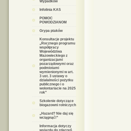
Wypadków
Infolinia KAS
POMOC
POWODZIANOM
Grypa ptaków
Konsultacje projektu
„Rocznego programu
współpracy
Województwa
Mazowieckiego z
organizacjami
pozarządowymi oraz
podmiotami
wymienionymi w art.
3 ust. 3 ustawy o
działalności pożytku
publicznego i o
wolontariacie na 2025
rok”
Szkolenie dotyczące
biogazowni rolniczych
„Hazard? Nie daj się
wciągnąć!”
Informacja dotyczy
wyjazdu do zdarzeń