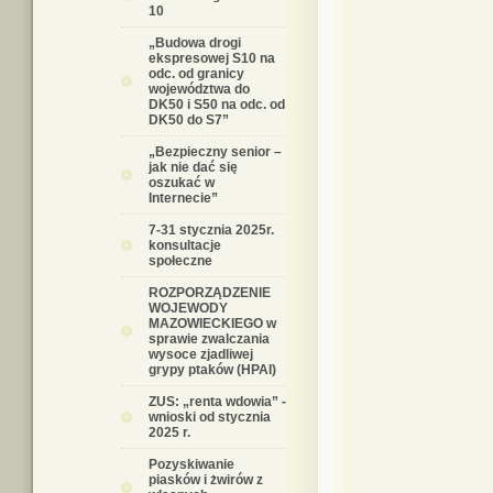
10
„Budowa drogi
ekspresowej S10 na
odc. od granicy
województwa do
DK50 i S50 na odc. od
DK50 do S7”
„Bezpieczny senior –
jak nie dać się
oszukać w
Internecie”
7-31 stycznia 2025r.
konsultacje
społeczne
ROZPORZĄDZENIE
WOJEWODY
MAZOWIECKIEGO w
sprawie zwalczania
wysoce zjadliwej
grypy ptaków (HPAI)
ZUS: „renta wdowia” -
wnioski od stycznia
2025 r.
Pozyskiwanie
piasków i żwirów z