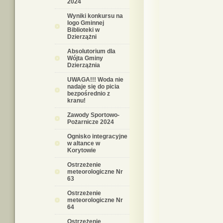
2024
Wyniki konkursu na
logo Gminnej
Biblioteki w
Dzierzążni
Absolutorium dla
Wójta Gminy
Dzierzążnia
UWAGA!!! Woda nie
nadaje się do picia
bezpośrednio z
kranu!
Zawody Sportowo-
Pożarnicze 2024
Ognisko integracyjne
w altance w
Korytowie
Ostrzeżenie
meteorologiczne Nr
63
Ostrzeżenie
meteorologiczne Nr
64
Ostrzeżenie