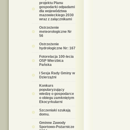
projektu Planu
gospodarki odpadami
dla województwa
mazowieckiego 2030
wraz z załącznikami
Ostrzeżenie
meteorologiczne Nr
56
Ostrzeżenie
hydrologiczne Nr: 167
Fotorelacja 100-lecia
OSP Wierzbica
Pańska
I Sesja Rady Gminy w
Dzierzążni
Konkurs
popularyzujący
wiedzę o gospodarce
o obiegu zamkniętym
Ekocyrkularni
Szczeniaki szukają
domu.
Gminne Zawody
Sportowo-Pożarnicze