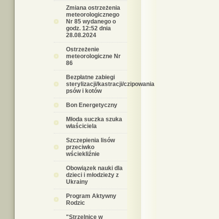
Zmiana ostrzeżenia
meteorologicznego
Nr 85 wydanego o
godz. 12:52 dnia
28.08.2024
Ostrzeżenie
meteorologiczne Nr
86
Bezpłatne zabiegi
sterylizacji/kastracji/czipowania
psów i kotów
Bon Energetyczny
Młoda suczka szuka
właściciela
Szczepienia lisów
przeciwko
wściekliźnie
Obowiązek nauki dla
dzieci i młodzieży z
Ukrainy
Program Aktywny
Rodzic
"Strzelnice w