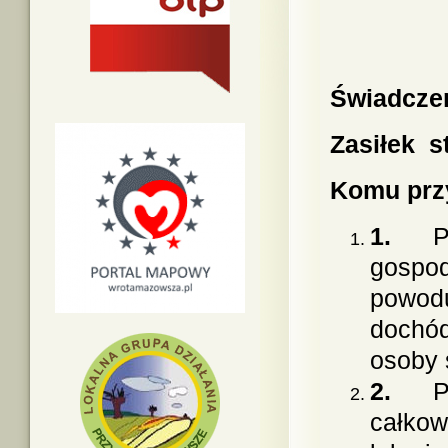
Świadczen
Zasiłek st
Komu prz
1.
P
gospod
powodu
dochód
osoby 
2.
P
całkow