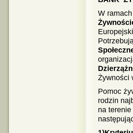
W ramac
Żywności
Europejsk
Potrzebu
Społeczne
organizac
Dzierząż
Żywności 
Pomoc żyw
rodzin naj
na terenie
następując
1)Kryteri