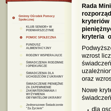
Rada Minis
rozporząd
Gminny Ośrodek Pomocy
kryterió
Społecznej
KLUB SENIOR+ W
pieniężny
PODMARSZCZYNIE
kryteria 
POMOC SPOŁECZNA
FUNDUSZ
Podwyższe
ALIMENTACYJNY
wzrost lic
RODZINY WSPIERAJĄCE
świadczeń 
ŚWIADCZENIA RODZINNE
I OPIEKUŃCZE
uzależnio
ŚWIADCZENIA DLA
UCHODZCÓW Z UKRAINY
oraz wzro
ŚWIADCZENIE PIENIĘŻNE
ZA ZAPEWNIENIE
Nowe kryt
ZAKWATEROWANIA I
WYŻYWIENIA
świadczeń
OBYWATELOM UKRAINY
Jednorazowe Świadczenie
dla os
"Za Życiem"