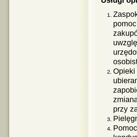
Usługi op
Zaspok
pomoc 
zakupó
uwzglę
urzędo
osobist
Opieki 
ubiera
zapobi
zmiana
przy za
Pielęgn
Pomocy