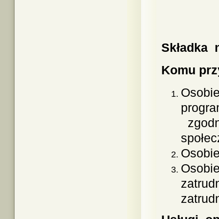
Składka 
Komu prz
Osobie
progr
zgodni
społec
Osobie 
Osobie
zatrud
zatrud