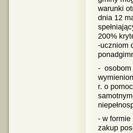
warunki o
dnia 12 m
spełniają
200% kryte
-uczniom 
ponadgimn
- osobom 
wymienion
r. o pomo
samotnym,
niepełnos
- w formie
zakup pos