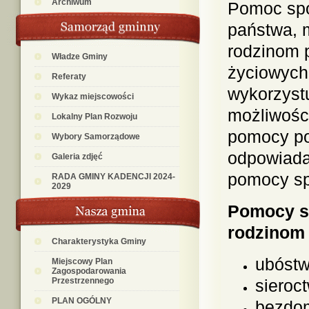
Archiwum
Pomoc społ
państwa, 
rodzinom p
Władze Gminy
życiowych,
Referaty
wykorzyst
Wykaz miejscowości
możliwości
Lokalny Plan Rozwoju
pomocy po
Wybory Samorządowe
odpowiada
Galeria zdjęć
pomocy sp
RADA GMINY KADENCJI 2024-
2029
Pomocy sp
rodzinom
Charakterystyka Gminy
ubóstw
Miejscowy Plan
Zagospodarowania
Przestrzennego
sieroc
PLAN OGÓLNY
bezdo