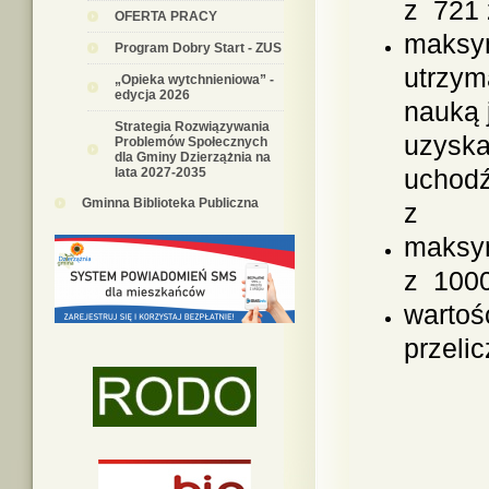
z 721 
OFERTA PRACY
maksym
Program Dobry Start - ZUS
utrzym
„Opieka wytchnieniowa” -
edycja 2026
nauką 
Strategia Rozwiązywania
uzyska
Problemów Społecznych
dla Gminy Dzierzążnia na
uchodź
lata 2027-2035
Gminna Biblioteka Publiczna
z 1 4
maksym
z 1000
wartoś
przeli