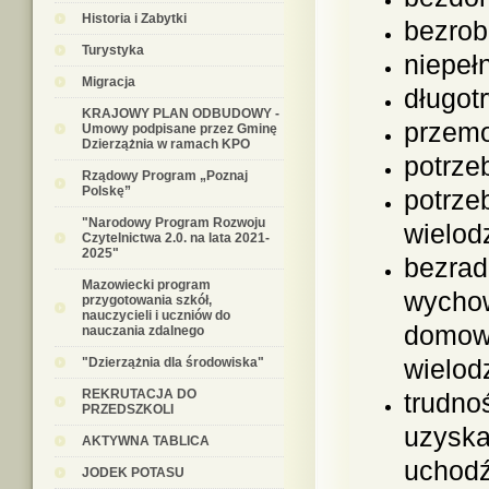
Historia i Zabytki
bezrob
Turystyka
niepeł
Migracja
długotr
KRAJOWY PLAN ODBUDOWY -
przem
Umowy podpisane przez Gminę
Dzierzążnia w ramach KPO
potrze
Rządowy Program „Poznaj
Polskę”
potrze
"Narodowy Program Rozwoju
wielod
Czytelnictwa 2.0. na lata 2021-
2025"
bezrad
Mazowiecki program
wycho
przygotowania szkół,
nauczycieli i uczniów do
domowe
nauczania zdalnego
wielod
"Dzierzążnia dla środowiska"
REKRUTACJA DO
trudno
PRZEDSZKOLI
uzyska
AKTYWNA TABLICA
uchodź
JODEK POTASU