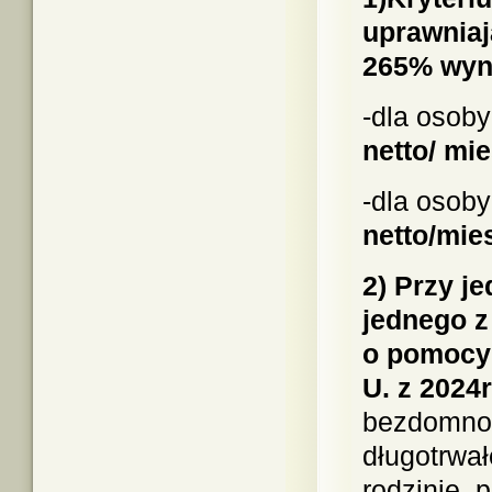
uprawniaj
265% wyn
-dla osob
netto/ mie
-dla osoby
netto/mie
2) Przy j
jednego z
o pomocy 
U. z 2024r
bezdomnoś
długotrwał
rodzinie, 