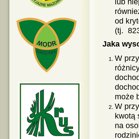
lub nie
równie
od kry
(tj. 82
Jaka wys
W przy
różnic
dochod
dochod
może b
W przy
kwotą 
na oso
rodzini