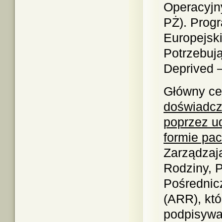
Operacyj
PŻ). Prog
Europejsk
Potrzebuj
Deprived 
Główny ce
doświadcz
poprzez u
formie pac
Zarządzają
Rodziny, P
Pośrednic
(ARR), któ
podpisywa