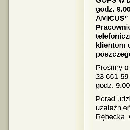
GOPS w Dz
godz. 9.0
AMICUS” 
Pracownic
telefonic
klientom 
poszczeg
Prosimy o 
23 661-59
godz. 9.00
Porad udzi
uzależnień
Rębecka w