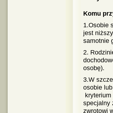
Komu przy
1.Osobie 
jest niżs
samotnie g
2.
Rodzinie
dochodowe
osobę).
3.W szcze
osobie lu
kryterium
specjalny
zwrotowi w