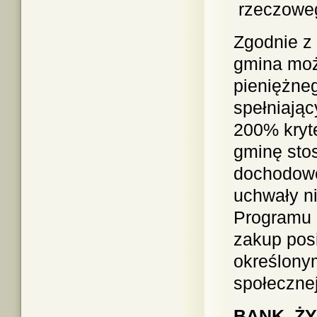
rzeczoweg
Zgodnie z 
gmina moż
pieniężne
spełniają
200% kryt
gminę sto
dochodowe
uchwały ni
Programu 
zakup posi
określonym
społecznej
BANK Ż