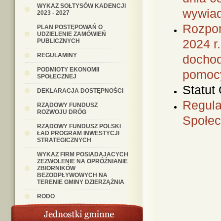
WYKAZ SOŁTYSÓW KADENCJI
wywia
2023 - 2027
Rozpor
PLAN POSTĘPOWAŃ O
UDZIELENIE ZAMÓWIEŃ
2024 r
PUBLICZNYCH
REGULAMINY
dochod
PODMIOTY EKONOMII
pomocy
SPOŁECZNEJ
Statut
DEKLARACJA DOSTĘPNOŚCI
Regula
RZĄDOWY FUNDUSZ
ROZWOJU DRÓG
Społec
RZĄDOWY FUNDUSZ POLSKI
ŁAD PROGRAM INWESTYCJI
STRATEGICZNYCH
WYKAZ FIRM POSIADAJACYCH
ZEZWOLENIE NA OPRÓŹNIANIE
ZBIORNIKÓW
BEZODPŁYWOWYCH NA
TERENIE GMINY DZIERZĄŻNIA
RODO