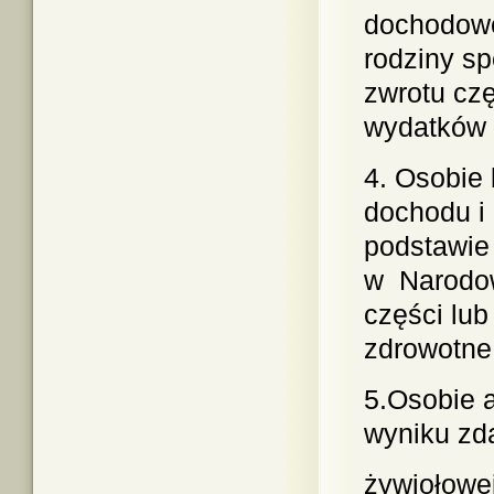
dochodowe
rodziny sp
zwrotu czę
wydatków 
4. Osobie
dochodu i
podstawie
w Narodow
części lu
zdrowotne
5.Osobie a
wyniku zd
żywiołowej