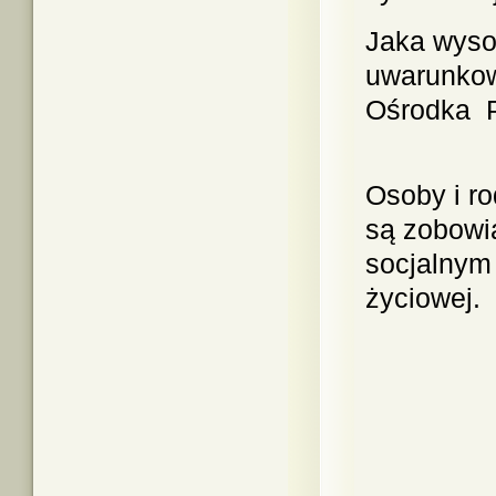
Jaka wyso
uwarunkow
Ośrodka P
Osoby i r
są zobowi
socjalnym 
życiowej.