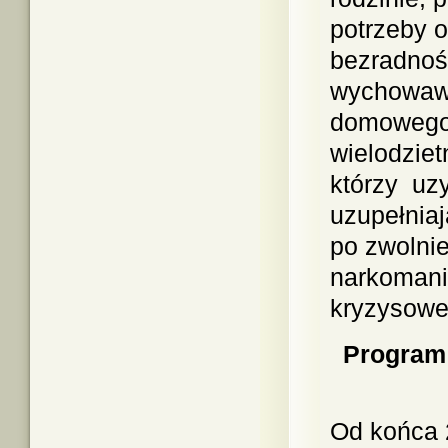
potrzeby o
bezradnoś
wychowawc
domowego,
wielodziet
którzy uz
uzupełniaj
po zwolnie
narkomanii
kryzysowej
Program
Od końca 