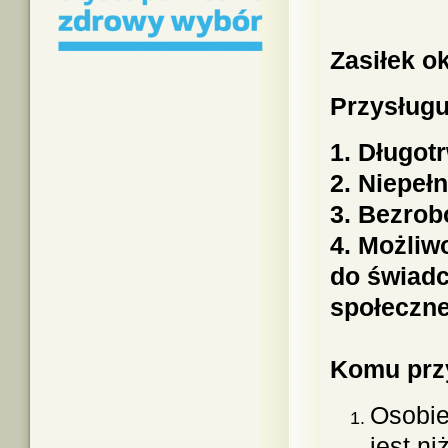
Zasiłek o
Przysługu
1. Długot
2. Niepe
3. Bezrob
4. Możliw
do świadc
społeczn
Komu przy
Osobie
jest n