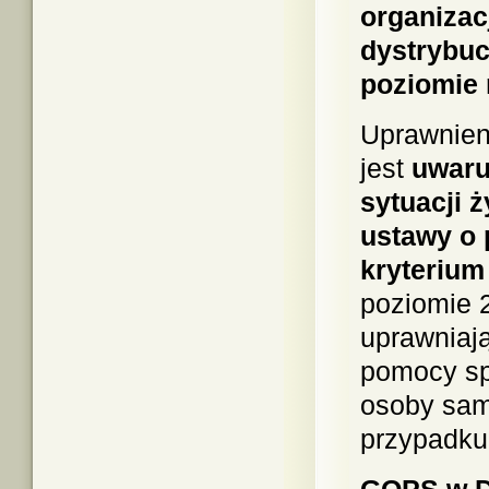
organizac
dystrybu
poziomie 
Uprawnien
jest
uwaru
sytuacji ż
ustawy o 
kryteriu
poziomie 
uprawniaj
pomocy spo
osoby sam
przypadku