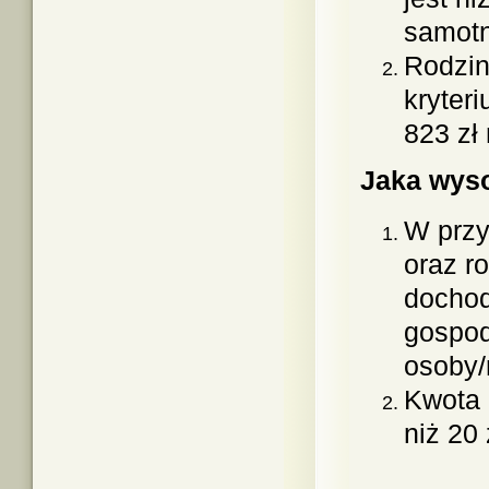
samotn
Rodzin
kryter
823 zł
Jaka wys
W przy
oraz r
docho
gospod
osoby/
Kwota 
niż 20