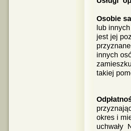
Usługi o
Osobie s
lub innyc
jest jej p
przyznane
innych osó
zamieszku
takiej po
Odpłatnoś
przyznając
okres i m
uchwały N