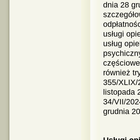
dnia 28 gr
szczegóło
odpłatnośc
usługi opi
usług opi
psychiczn
częścioweg
również tr
355/XLIX/
listopada
34/VII/20
grudnia 20