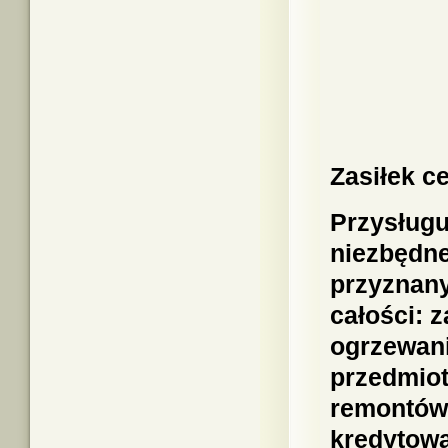
Zasiłek c
Przysługu
niezbędne
przyznany
całości: 
ogrzewani
przedmio
remontów 
kredytow