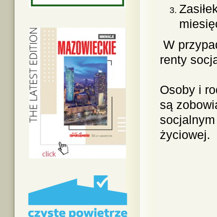
Zasiłe
miesię
W przypad
renty socja
Osoby i r
są zobowi
socjalnym 
życiowej.