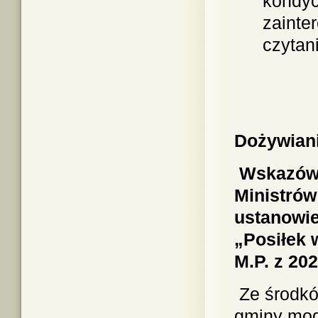
kondyc
zainte
czytan
Dożywian
Wskazówk
Ministrów
ustanowie
„Posiłek 
M.P. z 202
Ze środk
gminy mog