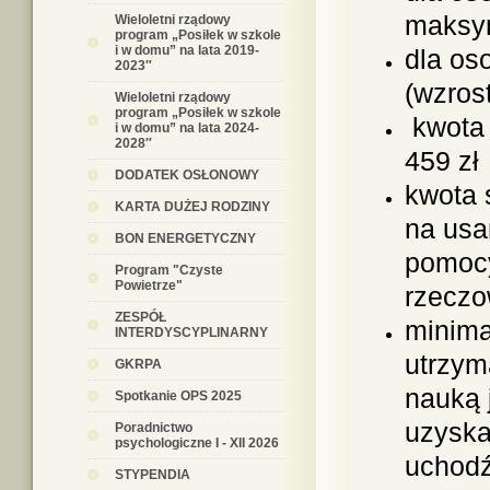
maksym
Wieloletni rządowy
program „Posiłek w szkole
i w domu” na lata 2019-
dla os
2023″
(wzrost
Wieloletni rządowy
program „Posiłek w szkole
kwota 
i w domu” na lata 2024-
2028″
459 zł
DODATEK OSŁONOWY
kwota 
KARTA DUŻEJ RODZINY
na usa
BON ENERGETYCZNY
pomocy
Program "Czyste
Powietrze"
rzeczo
ZESPÓŁ
minima
INTERDYSCYPLINARNY
utrzym
GKRPA
nauką 
Spotkanie OPS 2025
uzyska
Poradnictwo
psychologiczne I - XII 2026
uchodź
STYPENDIA