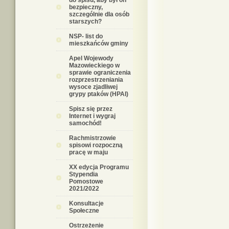
do spisu, aby był on
bezpieczny,
szczególnie dla osób
starszych?
NSP- list do
mieszkańców gminy
Apel Wojewody
Mazowieckiego w
sprawie ograniczenia
rozprzestrzeniania
wysoce zjadliwej
grypy ptaków (HPAI)
Spisz się przez
Internet i wygraj
samochód!
Rachmistrzowie
spisowi rozpoczną
pracę w maju
XX edycja Programu
Stypendia
Pomostowe
2021/2022
Konsultacje
Społeczne
Ostrzeżenie