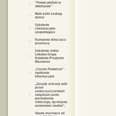
"Powiat płoński w
obiektywie"
Małe kotki szukają
domu!
Szkolenie
chemizacyjne
uzupełniające
Kampania dotycząca
przemocy
Szkolenie online
Lokalna Grupa
Działania-Przyjazne
Mazowsze
,,Czyste Powietrze" -
spotkanie
informacyjne
„Zasady ochrony wód
przed
zanieczyszczeniami
związkami azotu
pochodzenia
rolniczego, dyrektywa
azotanowa i wodna”,
Opady marznące od