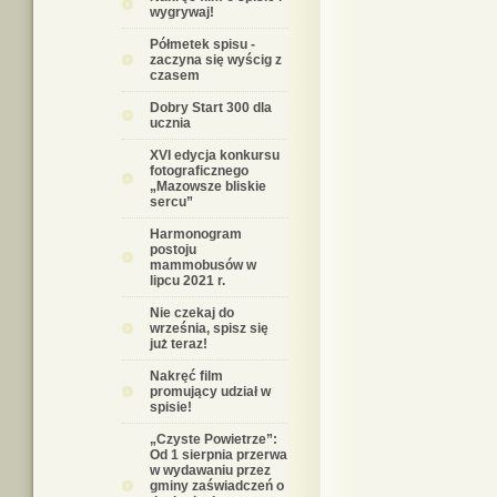
wygrywaj!
Półmetek spisu -
zaczyna się wyścig z
czasem
Dobry Start 300 dla
ucznia
XVI edycja konkursu
fotograficznego
„Mazowsze bliskie
sercu”
Harmonogram
postoju
mammobusów w
lipcu 2021 r.
Nie czekaj do
września, spisz się
już teraz!
Nakręć film
promujący udział w
spisie!
„Czyste Powietrze”:
Od 1 sierpnia przerwa
w wydawaniu przez
gminy zaświadczeń o