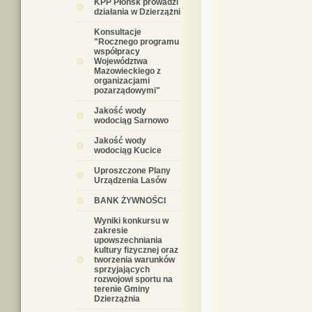
KPP Płońsk prowadzi
działania w Dzierzążni
Konsultacje
"Rocznego programu
współpracy
Województwa
Mazowieckiego z
organizacjami
pozarządowymi"
Jakość wody
wodociąg Sarnowo
Jakość wody
wodociąg Kucice
Uproszczone Plany
Urządzenia Lasów
BANK ŻYWNOŚCI
Wyniki konkursu w
zakresie
upowszechniania
kultury fizycznej oraz
tworzenia warunków
sprzyjających
rozwojowi sportu na
terenie Gminy
Dzierzążnia