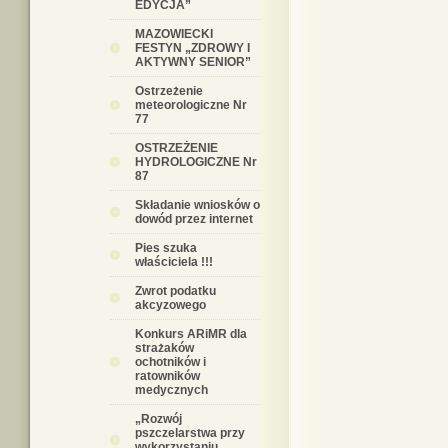
EDYCJA”
MAZOWIECKI
FESTYN „ZDROWY I
AKTYWNY SENIOR”
Ostrzeżenie
meteorologiczne Nr
77
OSTRZEŻENIE
HYDROLOGICZNE Nr
87
Składanie wniosków o
dowód przez internet
Pies szuka
właściciela !!!
Zwrot podatku
akcyzowego
Konkurs ARiMR dla
strażaków
ochotników i
ratowników
medycznych
„Rozwój
pszczelarstwa przy
wykorzystaniu