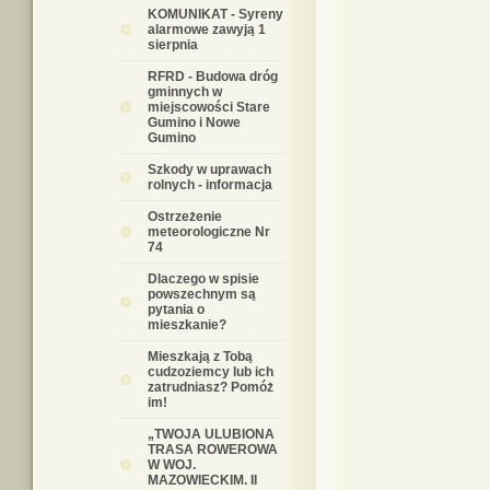
KOMUNIKAT - Syreny
alarmowe zawyją 1
sierpnia
RFRD - Budowa dróg
gminnych w
miejscowości Stare
Gumino i Nowe
Gumino
Szkody w uprawach
rolnych - informacja
Ostrzeżenie
meteorologiczne Nr
74
Dlaczego w spisie
powszechnym są
pytania o
mieszkanie?
Mieszkają z Tobą
cudzoziemcy lub ich
zatrudniasz? Pomóż
im!
„TWOJA ULUBIONA
TRASA ROWEROWA
W WOJ.
MAZOWIECKIM. II