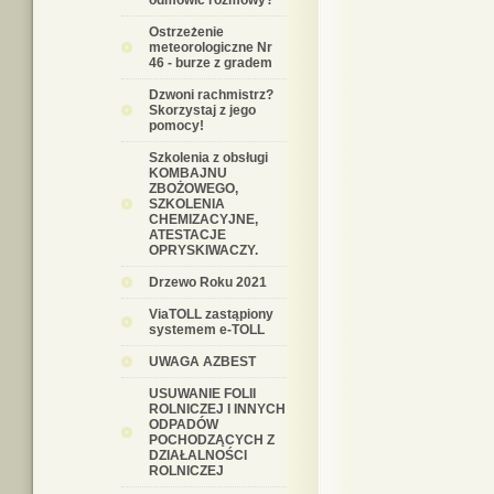
odmówić rozmowy?
Ostrzeżenie
meteorologiczne Nr
46 - burze z gradem
Dzwoni rachmistrz?
Skorzystaj z jego
pomocy!
Szkolenia z obsługi
KOMBAJNU
ZBOŻOWEGO,
SZKOLENIA
CHEMIZACYJNE,
ATESTACJE
OPRYSKIWACZY.
Drzewo Roku 2021
ViaTOLL zastąpiony
systemem e-TOLL
UWAGA AZBEST
USUWANIE FOLII
ROLNICZEJ I INNYCH
ODPADÓW
POCHODZĄCYCH Z
DZIAŁALNOŚCI
ROLNICZEJ