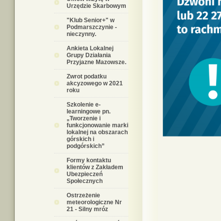
Urzędzie Skarbowym
"Klub Senior+" w
Podmarszczynie -
nieczynny.
Ankieta Lokalnej
Grupy Działania
Przyjazne Mazowsze.
Zwrot podatku
akcyzowego w 2021
roku
Szkolenie e-
learningowe pn.
„Tworzenie i
funkcjonowanie marki
lokalnej na obszarach
górskich i
podgórskich”
Formy kontaktu
klientów z Zakładem
Ubezpieczeń
Społecznych
Ostrzeżenie
meteorologiczne Nr
21 - Silny mróz