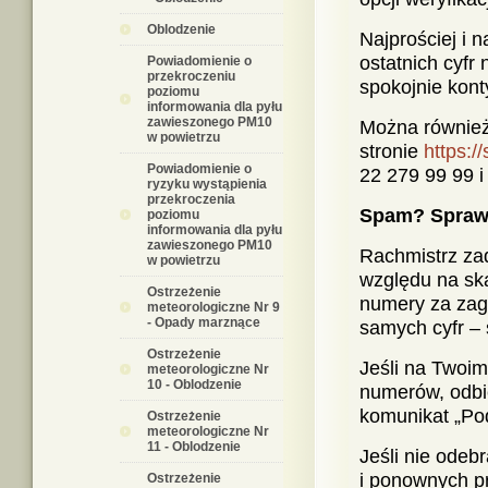
Oblodzenie
Najprościej i 
ostatnich cyf
Powiadomienie o
przekroczeniu
spokojnie kont
poziomu
informowania dla pyłu
zawieszonego PM10
Można również 
w powietrzu
stronie
https://
Powiadomienie o
22 279 99 99 i
ryzyku wystąpienia
przekroczenia
Spam? Sprawd
poziomu
informowania dla pyłu
zawieszonego PM10
Rachmistrz za
w powietrzu
względu na ska
Ostrzeżenie
numery za zagr
meteorologiczne Nr 9
- Opady marznące
samych cyfr – 
Ostrzeżenie
Jeśli na Twoim
meteorologiczne Nr
10 - Oblodzenie
numerów, odbie
komunikat „Po
Ostrzeżenie
meteorologiczne Nr
11 - Oblodzenie
Jeśli nie odeb
i ponownych p
Ostrzeżenie