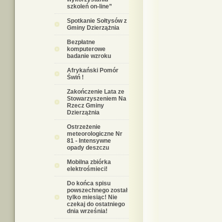
szkoleń on-line”
Spotkanie Sołtysów z
Gminy Dzierzążnia
Bezpłatne
komputerowe
badanie wzroku
Afrykański Pomór
Świń !
Zakończenie Lata ze
Stowarzyszeniem Na
Rzecz Gminy
Dzierzążnia
Ostrzeżenie
meteorologiczne Nr
81 - Intensywne
opady deszczu
Mobilna zbiórka
elektrośmieci!
Do końca spisu
powszechnego został
tylko miesiąc! Nie
czekaj do ostatniego
dnia września!