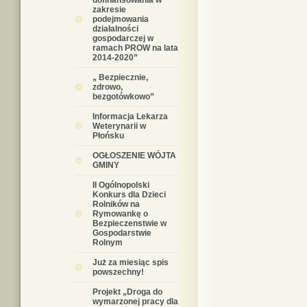
dofinansowania w
zakresie
podejmowania
działalności
gospodarczej w
ramach PROW na lata
2014-2020”
„ Bezpiecznie,
zdrowo,
bezgotówkowo”
Informacja Lekarza
Weterynarii w
Płońsku
OGŁOSZENIE WÓJTA
GMINY
II Ogólnopolski
Konkurs dla Dzieci
Rolników na
Rymowankę o
Bezpieczenstwie w
Gospodarstwie
Rolnym
Już za miesiąc spis
powszechny!
Projekt „Droga do
wymarzonej pracy dla