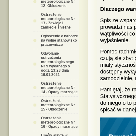
meteorologiczne Nr
12- Oblodzenie
Dlaczego war
Ostrzeżenie
meteorologiczne Nr
Spis ze wsparci
13 - Zawieje i
prowadzi nas 
zamiecie śnieżne
wątpliwości co
Ogłoszenie o naborze
wyjaśnienie.
na wolne stanowisko
pracownicze
Pomoc rachmist
Odwołanie
czują się zbyt
ostrzeżenia
meteorologicznego
miały stycznoś
Nr 9 wydanego o
godz. 13:23 dnia
dostępny wyłąc
19.01.2021
samodzielnie, 
Ostrzeżenie
meteorologiczne Nr
Pamiętaj, że 
14 - Opady marznące
Statystycznego
Ostrzeżenie
do niego o to p
meteorologiczne Nr
spisać w danej
15 - Oblodzenie
Ostrzeżenie
meteorologiczne Nr
16 - Opady marznące
Umów wizytę w