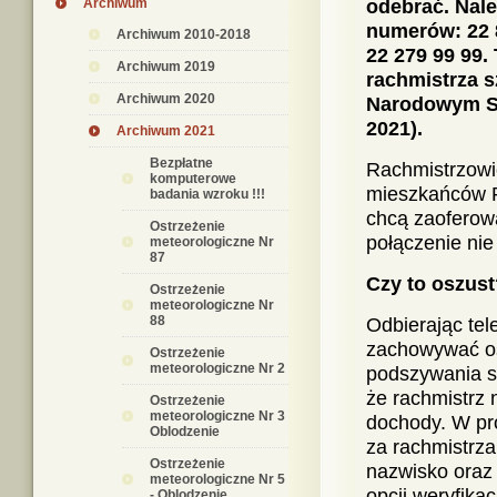
Archiwum
odebrać. Nal
numerów: 22 8
Archiwum 2010-2018
22 279 99 99.
Archiwum 2019
rachmistrza s
Archiwum 2020
Narodowym Sp
2021).
Archiwum 2021
Bezpłatne
Rachmistrzowie
komputerowe
mieszkańców Po
badania wzroku !!!
chcą zaoferow
Ostrzeżenie
połączenie nie
meteorologiczne Nr
87
Czy to oszust
Ostrzeżenie
meteorologiczne Nr
88
Odbierając te
zachowywać os
Ostrzeżenie
meteorologiczne Nr 2
podszywania s
że rachmistrz 
Ostrzeżenie
meteorologiczne Nr 3
dochody. W pr
Oblodzenie
za rachmistrza
Ostrzeżenie
nazwisko oraz 
meteorologiczne Nr 5
opcji weryfikacj
- Oblodzenie