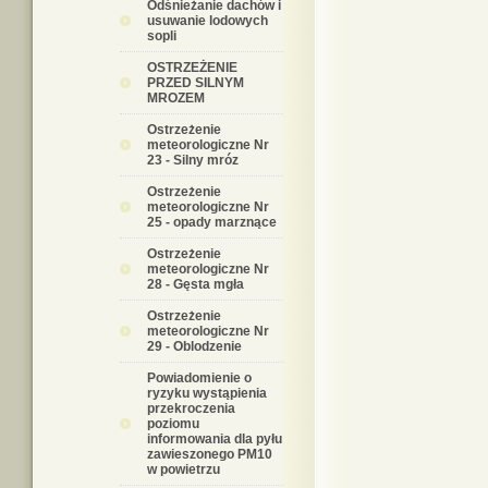
Odśnieżanie dachów i
usuwanie lodowych
sopli
OSTRZEŻENIE
PRZED SILNYM
MROZEM
Ostrzeżenie
meteorologiczne Nr
23 - Silny mróz
Ostrzeżenie
meteorologiczne Nr
25 - opady marznące
Ostrzeżenie
meteorologiczne Nr
28 - Gęsta mgła
Ostrzeżenie
meteorologiczne Nr
29 - Oblodzenie
Powiadomienie o
ryzyku wystąpienia
przekroczenia
poziomu
informowania dla pyłu
zawieszonego PM10
w powietrzu