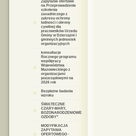
Zapytanie ofertowe
na Przeprowadzenie
szkolenia
zasadniczego z
zakresu ochrony
ludnosci i obrony
cywilnej dla
pracowników Urzedu
Gminy w Dzierzążni i
gminnych jednostek
organizacyjnych
konsultacje
Rocznego programu
współpracy
Województwa
Mazowieckiego z
organizacjami
pozarządowymi na
2026 rok
Bezpłatne badania
wzroku
ŚWIĄTECZNE
CZARY-MARY,
BOŻONARODZENIOWE
OZDOBY”
MODYFIKACJA
ZAPYTANIA
OFERTOWEGO -