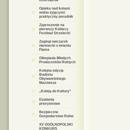
Dzierzążnia
Opieka nad kotami
wolno żyjącymi:
praktyczny poradnik
Zaproszenie na
pierwszy Kobiecy
Festiwal Strzelecki
Zaginął owczarek
niemiecki o imieniu
Flama
Olimpiada Młodych
Producentów Rolnych
Kolejna edycja
Budżetu
Obywatelskiego
Mazowsza
„Koleją do Kultury”
Działania
priorytetowe
Bezpieczne
Gospodarstwo Rolne
XV OGÓLNOPOLSKI
KONKURS