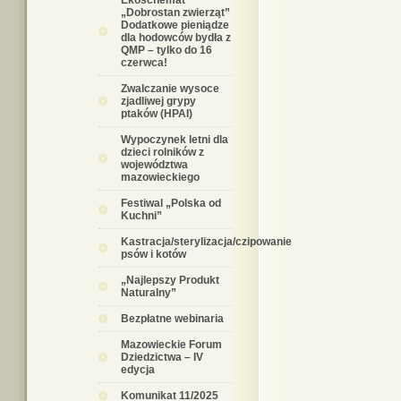
Ekoschemat
„Dobrostan zwierząt”
Dodatkowe pieniądze
dla hodowców bydła z
QMP – tylko do 16
czerwca!
Zwalczanie wysoce
zjadliwej grypy
ptaków (HPAI)
Wypoczynek letni dla
dzieci rolników z
województwa
mazowieckiego
Festiwal „Polska od
Kuchni”
Kastracja/sterylizacja/czipowanie
psów i kotów
„Najlepszy Produkt
Naturalny”
Bezpłatne webinaria
Mazowieckie Forum
Dziedzictwa – IV
edycja
Komunikat 11/2025