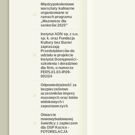
Międzypokoleniowe
warsztaty kulinarne
organizowane w
ramach programu
„Mazowsze dla
seniorów 2025”
Instytut ADN sp. z o.o.
sp. k. oraz Fundacja
Kultury bez Barier
zapraszają
Przedsiębiorców do
udziału w projekcie
Instytut Dostępności -
szkolenia i doradztwo
dla firm, o numerze
FERS.01.03-IP.09-
002/24
Odpowiedzialność za
bezpieczeństwo
uczestników imprez
masowych oraz lotów
widokowych i
zapoznawczych
Otwarcie
nowowybudowanej
świetlicy z zapleczem
dla OSP Kucice -
FOTORELACJA