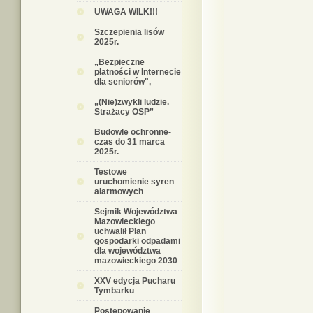
UWAGA WILK!!!
Szczepienia lisów
2025r.
„Bezpieczne
płatności w Internecie
dla seniorów",
„(Nie)zwykli ludzie.
Strażacy OSP”
Budowle ochronne-
czas do 31 marca
2025r.
Testowe
uruchomienie syren
alarmowych
Sejmik Województwa
Mazowieckiego
uchwalił Plan
gospodarki odpadami
dla województwa
mazowieckiego 2030
XXV edycja Pucharu
Tymbarku
Postępowanie