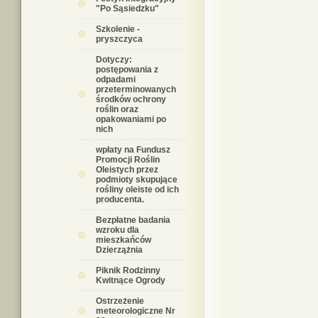
"Po Sąsiedzku"
Szkolenie -
pryszczyca
Dotyczy:
postępowania z
odpadami
przeterminowanych
środków ochrony
roślin oraz
opakowaniami po
nich
wpłaty na Fundusz
Promocji Roślin
Oleistych przez
podmioty skupujące
rośliny oleiste od ich
producenta.
Bezpłatne badania
wzroku dla
mieszkańców
Dzierzążnia
Piknik Rodzinny
Kwitnące Ogrody
Ostrzeżenie
meteorologiczne Nr