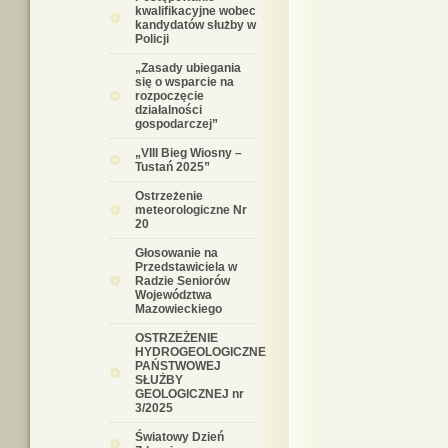
kwalifikacyjne wobec
kandydatów służby w
Policji
„Zasady ubiegania
się o wsparcie na
rozpoczęcie
działalności
gospodarczej”
„VIII Bieg Wiosny –
Tustań 2025”
Ostrzeżenie
meteorologiczne Nr
20
Głosowanie na
Przedstawiciela w
Radzie Seniorów
Województwa
Mazowieckiego
OSTRZEŻENIE
HYDROGEOLOGICZNE
PAŃSTWOWEJ
SŁUŻBY
GEOLOGICZNEJ nr
3/2025
Światowy Dzień