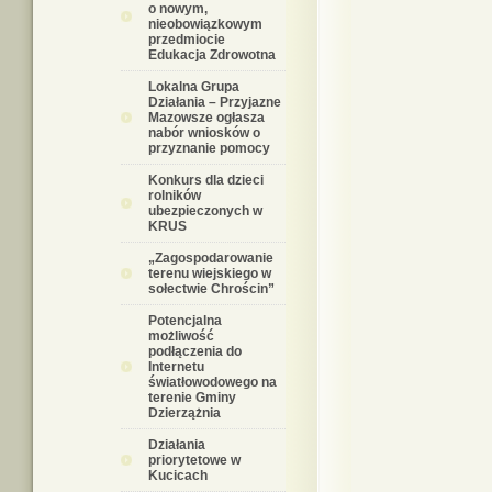
o nowym,
nieobowiązkowym
przedmiocie
Edukacja Zdrowotna
Lokalna Grupa
Działania – Przyjazne
Mazowsze ogłasza
nabór wniosków o
przyznanie pomocy
Konkurs dla dzieci
rolników
ubezpieczonych w
KRUS
„Zagospodarowanie
terenu wiejskiego w
sołectwie Chrościn”
Potencjalna
możliwość
podłączenia do
Internetu
światłowodowego na
terenie Gminy
Dzierzążnia
Działania
priorytetowe w
Kucicach