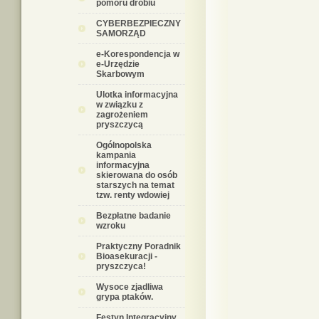
pomoru drobiu
CYBERBEZPIECZNY
SAMORZĄD
e-Korespondencja w
e-Urzędzie
Skarbowym
Ulotka informacyjna
w związku z
zagrożeniem
pryszczycą
Ogólnopolska
kampania
informacyjna
skierowana do osób
starszych na temat
tzw. renty wdowiej
Bezpłatne badanie
wzroku
Praktyczny Poradnik
Bioasekuracji -
pryszczyca!
Wysoce zjadliwa
grypa ptaków.
Festyn Integracyjny