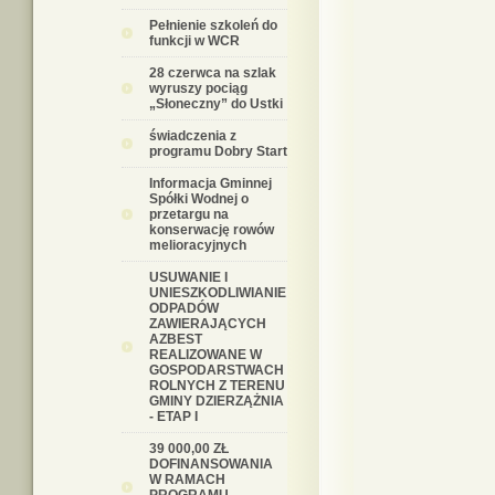
Pełnienie szkoleń do
funkcji w WCR
28 czerwca na szlak
wyruszy pociąg
„Słoneczny” do Ustki
świadczenia z
programu Dobry Start
Informacja Gminnej
Spółki Wodnej o
przetargu na
konserwację rowów
melioracyjnych
USUWANIE I
UNIESZKODLIWIANIE
ODPADÓW
ZAWIERAJĄCYCH
AZBEST
REALIZOWANE W
GOSPODARSTWACH
ROLNYCH Z TERENU
GMINY DZIERZĄŻNIA
- ETAP I
39 000,00 ZŁ
DOFINANSOWANIA
W RAMACH