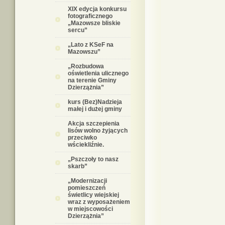
XIX edycja konkursu
fotograficznego
„Mazowsze bliskie
sercu”
„Lato z KSeF na
Mazowszu”
„Rozbudowa
oświetlenia ulicznego
na terenie Gminy
Dzierzążnia”
kurs (Bez)Nadzieja
małej i dużej gminy
Akcja szczepienia
lisów wolno żyjących
przeciwko
wściekliźnie.
„Pszczoły to nasz
skarb”
„Modernizacji
pomieszczeń
świetlicy wiejskiej
wraz z wyposażeniem
w miejscowości
Dzierzążnia”