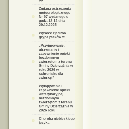
99
Zmiana ostrzeżenia
meteorologicznego
Nr 97 wydanego o
godz. 12:12 dnia
29.12.2025
Wysoce zjadliwa
grypa ptaków !!!
„Przyjmowanie,
utrzymanie i
zapewnienie opieki
bezdomnym
zwierzętom z terenu
Gminy Dzierzążnia w
roku 2026 w
schronisku dla
zwierząt”
Wyłapywanie i
zapewnienie opieki
weterynaryjnej
bezdomnym
zwierzętom z terenu
Gminy Dzierzążnia w
2026 roku
Choroba niebieskiego
języka