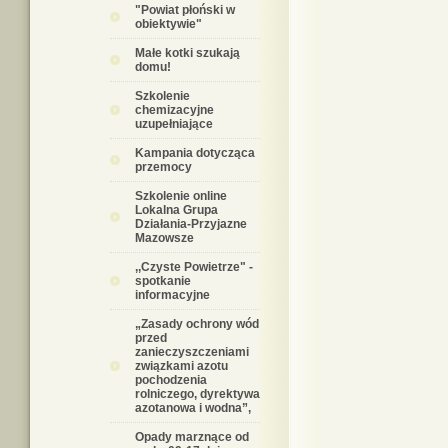
"Powiat płoński w
obiektywie"
Małe kotki szukają
domu!
Szkolenie
chemizacyjne
uzupełniające
Kampania dotycząca
przemocy
Szkolenie online
Lokalna Grupa
Działania-Przyjazne
Mazowsze
,,Czyste Powietrze" -
spotkanie
informacyjne
„Zasady ochrony wód
przed
zanieczyszczeniami
związkami azotu
pochodzenia
rolniczego, dyrektywa
azotanowa i wodna”,
Opady marznące od