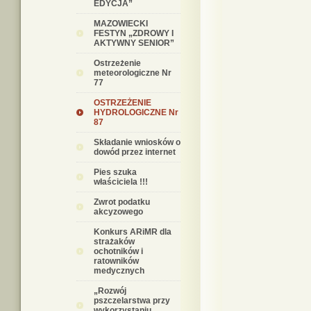
EDYCJA”
MAZOWIECKI
FESTYN „ZDROWY I
AKTYWNY SENIOR”
Ostrzeżenie
meteorologiczne Nr
77
OSTRZEŻENIE
HYDROLOGICZNE Nr
87
Składanie wniosków o
dowód przez internet
Pies szuka
właściciela !!!
Zwrot podatku
akcyzowego
Konkurs ARiMR dla
strażaków
ochotników i
ratowników
medycznych
„Rozwój
pszczelarstwa przy
wykorzystaniu