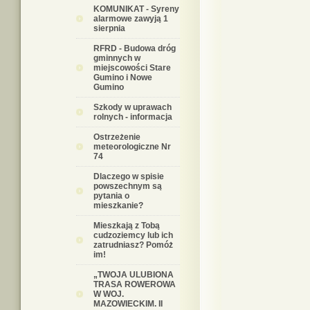
KOMUNIKAT - Syreny
alarmowe zawyją 1
sierpnia
RFRD - Budowa dróg
gminnych w
miejscowości Stare
Gumino i Nowe
Gumino
Szkody w uprawach
rolnych - informacja
Ostrzeżenie
meteorologiczne Nr
74
Dlaczego w spisie
powszechnym są
pytania o
mieszkanie?
Mieszkają z Tobą
cudzoziemcy lub ich
zatrudniasz? Pomóż
im!
„TWOJA ULUBIONA
TRASA ROWEROWA
W WOJ.
MAZOWIECKIM. II