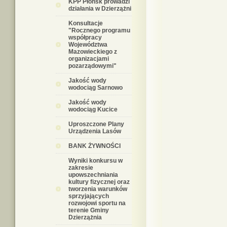
KPP Płońsk prowadzi
działania w Dzierzążni
Konsultacje
"Rocznego programu
współpracy
Województwa
Mazowieckiego z
organizacjami
pozarządowymi"
Jakość wody
wodociąg Sarnowo
Jakość wody
wodociąg Kucice
Uproszczone Plany
Urządzenia Lasów
BANK ŻYWNOŚCI
Wyniki konkursu w
zakresie
upowszechniania
kultury fizycznej oraz
tworzenia warunków
sprzyjających
rozwojowi sportu na
terenie Gminy
Dzierzążnia