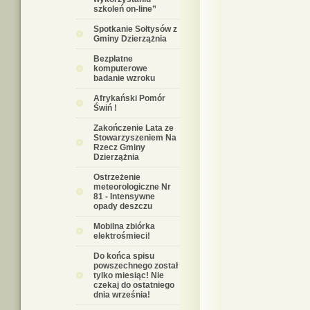
szkoleń on-line”
Spotkanie Sołtysów z
Gminy Dzierzążnia
Bezpłatne
komputerowe
badanie wzroku
Afrykański Pomór
Świń !
Zakończenie Lata ze
Stowarzyszeniem Na
Rzecz Gminy
Dzierzążnia
Ostrzeżenie
meteorologiczne Nr
81 - Intensywne
opady deszczu
Mobilna zbiórka
elektrośmieci!
Do końca spisu
powszechnego został
tylko miesiąc! Nie
czekaj do ostatniego
dnia września!