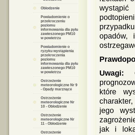
wystąpić
Oblodzenie
podtopie
Powiadomienie o
przekroczeniu
przypadku
poziomu
informowania dla pyłu
zawieszonego PM10
opadów, i
w powietrzu
ostrzegaw
Powiadomienie o
ryzyku wystąpienia
przekroczenia
Prawdopod
poziomu
informowania dla pyłu
zawieszonego PM10
Uwagi:
Os
w powietrzu
prognozow
Ostrzeżenie
meteorologiczne Nr 9
- Opady marznące
które wy
Ostrzeżenie
charakter
meteorologiczne Nr
10 - Oblodzenie
jego wys
Ostrzeżenie
zagrożenie
meteorologiczne Nr
11 - Oblodzenie
jak i lok
Ostrzeżenie