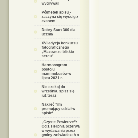
wygrywaj!
Półmetek spisu -
zaczyna się wyścig z
czasem
Dobry Start 300 dla
ucznia
XVI edycja konkursu
fotograficznego
„Mazowsze bliskie
sercu”
Harmonogram
postoju
mammobusów w
lipcu 2021 r.
Nie czekaj do
września, spisz się
już teraz!
Nakręć film
promujący udział w
spisie!
„Czyste Powietrze”:
Od 1 sierpnia przerwa
w wydawaniu przez
gminy zaświadczeń o