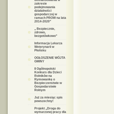
dofinansowania w
zakresie
podejmowania
działalności
gospodarczej w
ramach PROW na lata
2014-2020”
„ Bezpiecznie,
zdrowo,
bezgotówkowo”
Informacja Lekarza
Weterynarii w
Płońsku
OGŁOSZENIE WÓJTA
GMINY
II Ogólnopolski
Konkurs dla Dzieci
Rolników na
Rymowankę o
Bezpieczenstwie w
Gospodarstwie
Rolnym
Już za miesiąc spis
powszechny!
Projekt „Droga do
wymarzonej pracy dla