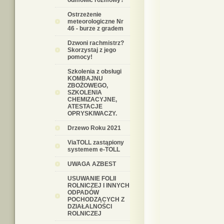
odmówić rozmowy?
Ostrzeżenie
meteorologiczne Nr
46 - burze z gradem
Dzwoni rachmistrz?
Skorzystaj z jego
pomocy!
Szkolenia z obsługi
KOMBAJNU
ZBOŻOWEGO,
SZKOLENIA
CHEMIZACYJNE,
ATESTACJE
OPRYSKIWACZY.
Drzewo Roku 2021
ViaTOLL zastąpiony
systemem e-TOLL
UWAGA AZBEST
USUWANIE FOLII
ROLNICZEJ I INNYCH
ODPADÓW
POCHODZĄCYCH Z
DZIAŁALNOŚCI
ROLNICZEJ