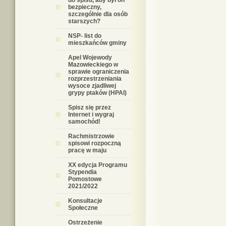
do spisu, aby był on
bezpieczny,
szczególnie dla osób
starszych?
NSP- list do
mieszkańców gminy
Apel Wojewody
Mazowieckiego w
sprawie ograniczenia
rozprzestrzeniania
wysoce zjadliwej
grypy ptaków (HPAI)
Spisz się przez
Internet i wygraj
samochód!
Rachmistrzowie
spisowi rozpoczną
pracę w maju
XX edycja Programu
Stypendia
Pomostowe
2021/2022
Konsultacje
Społeczne
Ostrzeżenie