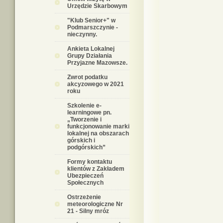
Urzędzie Skarbowym
"Klub Senior+" w
Podmarszczynie -
nieczynny.
Ankieta Lokalnej
Grupy Działania
Przyjazne Mazowsze.
Zwrot podatku
akcyzowego w 2021
roku
Szkolenie e-
learningowe pn.
„Tworzenie i
funkcjonowanie marki
lokalnej na obszarach
górskich i
podgórskich”
Formy kontaktu
klientów z Zakładem
Ubezpieczeń
Społecznych
Ostrzeżenie
meteorologiczne Nr
21 - Silny mróz