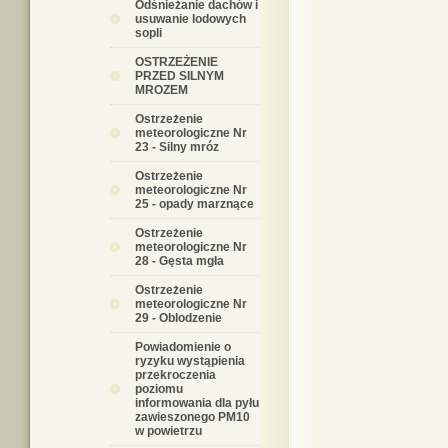
Odśnieżanie dachów i
usuwanie lodowych
sopli
OSTRZEŻENIE
PRZED SILNYM
MROZEM
Ostrzeżenie
meteorologiczne Nr
23 - Silny mróz
Ostrzeżenie
meteorologiczne Nr
25 - opady marznące
Ostrzeżenie
meteorologiczne Nr
28 - Gęsta mgła
Ostrzeżenie
meteorologiczne Nr
29 - Oblodzenie
Powiadomienie o
ryzyku wystąpienia
przekroczenia
poziomu
informowania dla pyłu
zawieszonego PM10
w powietrzu