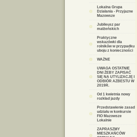
Lokalna Grupa
Działania - Przyjazne
Mazowsze
Jubileusz par
małżeńskich
Praktyczne
wskazówki dla
rolników w przypadku
uboju z konieczności
WAŻNE
UWAGA OSTATNIE
DNI ŻEBY ZAPISAĆ
SIĘ NA UTYLIZACJĘ I
ODBIÓR AZBESTU W
2019R.
Od 1 kwietnia nowy
rozkład jazdy
Przedstawienie zasad
udziału w konkursie
FIO Mazowsze
Lokalnie
ZAPRASZMY
MIESZKAŃCÓW