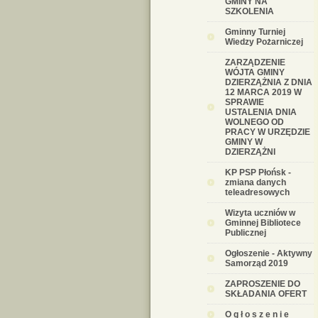
GMINY NA
SZKOLENIA
Gminny Turniej
Wiedzy Pożarniczej
ZARZĄDZENIE
WÓJTA GMINY
DZIERZĄŻNIA Z DNIA
12 MARCA 2019 W
SPRAWIE
USTALENIA DNIA
WOLNEGO OD
PRACY W URZĘDZIE
GMINY W
DZIERZĄŻNI
KP PSP Płońsk -
zmiana danych
teleadresowych
Wizyta uczniów w
Gminnej Bibliotece
Publicznej
Ogłoszenie - Aktywny
Samorząd 2019
ZAPROSZENIE DO
SKŁADANIA OFERT
O g ł o s z e n i e