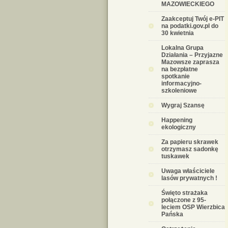
MAZOWIECKIEGO
Zaakceptuj Twój e-PIT
na podatki.gov.pl do
30 kwietnia
Lokalna Grupa
Działania – Przyjazne
Mazowsze zaprasza
na bezpłatne
spotkanie
informacyjno-
szkoleniowe
Wygraj Szansę
Happening
ekologiczny
Za papieru skrawek
otrzymasz sadonkę
tuskawek
Uwaga właściciele
lasów prywatnych !
Święto strażaka
połączone z 95-
leciem OSP Wierzbica
Pańska