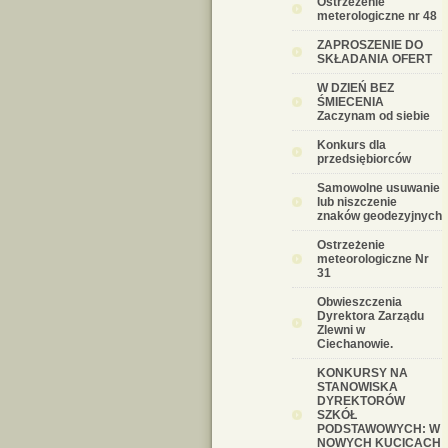
Ostrzeżenie
meterologiczne nr 48
ZAPROSZENIE DO
SKŁADANIA OFERT
W DZIEŃ BEZ
ŚMIECENIA
Zaczynam od siebie
Konkurs dla
przedsiębiorców
Samowolne usuwanie
lub niszczenie
znaków geodezyjnych
Ostrzeżenie
meteorologiczne Nr
31
Obwieszczenia
Dyrektora Zarządu
Zlewni w
Ciechanowie.
KONKURSY NA
STANOWISKA
DYREKTORÓW
SZKÓŁ
PODSTAWOWYCH: W
NOWYCH KUCICACH