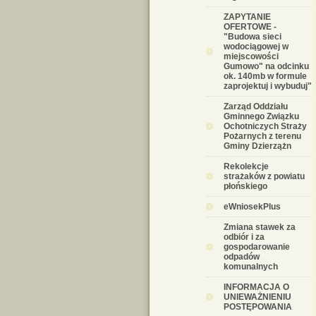
ZAPYTANIE
OFERTOWE -
"Budowa sieci
wodociągowej w
miejscowości
Gumowo" na odcinku
ok. 140mb w formule
zaprojektuj i wybuduj"
Zarząd Oddziału
Gminnego Związku
Ochotniczych Straży
Pożarnych z terenu
Gminy Dzierzążn
Rekolekcje
strażaków z powiatu
płońskiego
eWniosekPlus
Zmiana stawek za
odbiór i za
gospodarowanie
odpadów
komunalnych
INFORMACJA O
UNIEWAŻNIENIU
POSTĘPOWANIA