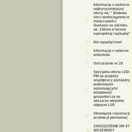
Informacja o wyborze
najkorzystniejszej
oferty na: " Budowa
sieci wodociągowej w
miejscowości
Gumowo na odcinku
ok. 140mb w formie
zaprojektuj i wybuduj"
Nie wypalaj traw!
Informacja o naborze
wniosków
Ostrzeżenie nr 28
Specjalna oferta LGD-
PM na projekty
współpracy pomiędzy
podmiotami
wykonującymi
działalność
gospodarczą na
obszarze wiejskim
objętym LSR
Obowiązek rejestracji
produkcji pierwotnej
ZARZĄDZENIE NR 97
WOJEWODY