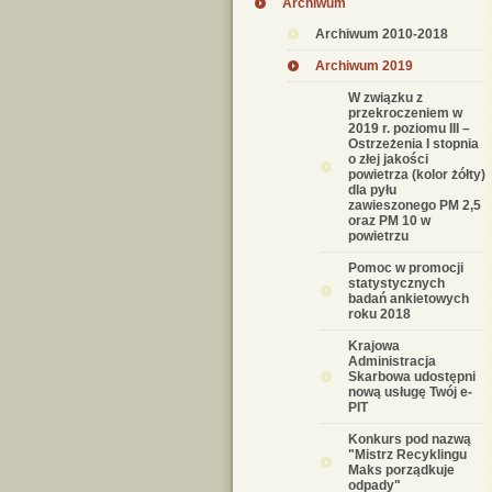
Archiwum
Archiwum 2010-2018
Archiwum 2019
W związku z
przekroczeniem w
2019 r. poziomu III –
Ostrzeżenia I stopnia
o złej jakości
powietrza (kolor żółty)
dla pyłu
zawieszonego PM 2,5
oraz PM 10 w
powietrzu
Pomoc w promocji
statystycznych
badań ankietowych
roku 2018
Krajowa
Administracja
Skarbowa udostępni
nową usługę Twój e-
PIT
Konkurs pod nazwą
"Mistrz Recyklingu
Maks porządkuje
odpady"