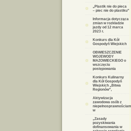
„Plastik nie do pieca
– piec nie do plastiku”
Informacja dotycząca
zmian w rozkładzie
jazdy od 12 marca
2023 r.
Konkurs dla Kół
Gospodyń Wiejskich
OBWIESZCZENIE
WOJEWODY
MAZOWIECKIEGO o
wszczęciu
postępowania
Konkurs Kulinarny
dla Kół Gospodyń
Wiejskich „Bitwa
Regionów”,
Aktywizacja
zawodowa osób z
niepełnosprawnościam
w
„Zasady
pozyskiwania
dofinansowania w