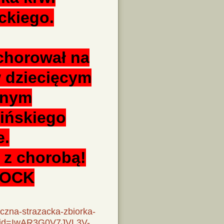
ckiego.
achorował na
w dziecięcym
cznym
zińskiego
e.
z chorobą!
ŁOCK
iczna-strazacka-zbiorka-
bclid=IwAR3G0V7JVL3V-