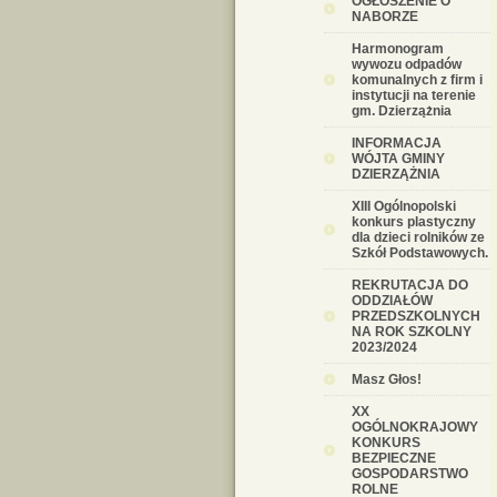
OGŁOSZENIE O
NABORZE
Harmonogram
wywozu odpadów
komunalnych z firm i
instytucji na terenie
gm. Dzierzążnia
INFORMACJA
WÓJTA GMINY
DZIERZĄŻNIA
XIII Ogólnopolski
konkurs plastyczny
dla dzieci rolników ze
Szkół Podstawowych.
REKRUTACJA DO
ODDZIAŁÓW
PRZEDSZKOLNYCH
NA ROK SZKOLNY
2023/2024
Masz Głos!
XX
OGÓLNOKRAJOWY
KONKURS
BEZPIECZNE
GOSPODARSTWO
ROLNE