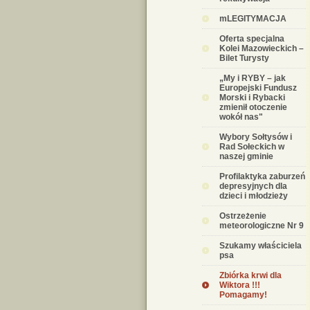
mLEGITYMACJA
Oferta specjalna
Kolei Mazowieckich –
Bilet Turysty
„My i RYBY – jak
Europejski Fundusz
Morski i Rybacki
zmienił otoczenie
wokół nas"
Wybory Sołtysów i
Rad Sołeckich w
naszej gminie
Profilaktyka zaburzeń
depresyjnych dla
dzieci i młodzieży
Ostrzeżenie
meteorologiczne Nr 9
Szukamy właściciela
psa
Zbiórka krwi dla
Wiktora !!!
Pomagamy!