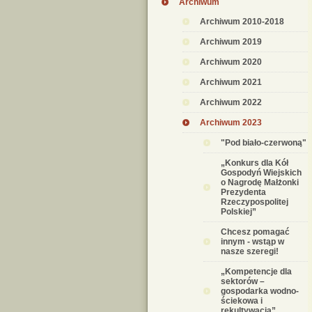
Archiwum
Archiwum 2010-2018
Archiwum 2019
Archiwum 2020
Archiwum 2021
Archiwum 2022
Archiwum 2023
"Pod biało-czerwoną"
„Konkurs dla Kół
Gospodyń Wiejskich
o Nagrodę Małżonki
Prezydenta
Rzeczypospolitej
Polskiej”
Chcesz pomagać
innym - wstąp w
nasze szeregi!
„Kompetencje dla
sektorów –
gospodarka wodno-
ściekowa i
rekultywacja”