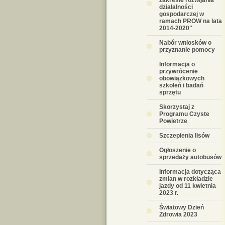
zakresie rozwijania
działalności
gospodarczej w
ramach PROW na lata
2014-2020"
Nabór wniosków o
przyznanie pomocy
Informacja o
przywrócenie
obowiązkowych
szkoleń i badań
sprzętu
Skorzystaj z
Programu Czyste
Powietrze
Szczepienia lisów
Ogłoszenie o
sprzedaży autobusów
Informacja dotycząca
zmian w rozkładzie
jazdy od 11 kwietnia
2023 r.
Światowy Dzień
Zdrowia 2023