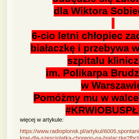
dla Wiktora Sobie
6-cio letni chłopiec z
białaczkę i przebywa 
szpitalu klini
im. Polikarpa Brud
w Warszawi
Pomóżmy mu w walce 
#KRWIOBUSP
więcej w artykule:
https://www.radioplonsk.pl/artykul/6005,spontan
krwi-dla-szesciolatka-chorego-na-bialaczke?f