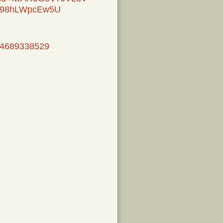
h98hLWpcEw5U
064689338529