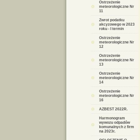
Ostrzeżenie
meteorologiczne Nr
11
Zwrot podatku
akcyzowego w 2023
roku - I termin
Ostrzeżenie
meteorologiczne Nr
12
Ostrzeżenie
meteorologiczne Nr
13
Ostrzeżenie
meteorologiczne Nr
14
Ostrzeżenie
meteorologiczne Nr
16
AZBEST 2022R.
Harmonogram
wywozu odpadów
komunalnych z firm
na 2023r.