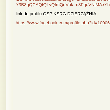
Y3B3gQCAQtQLvQfmQqVbk-m8FquVNjMAxY
link do profilu OSP KSRG DZIERZĄŻNIA:
https://www.facebook.com/profile.php?id=100