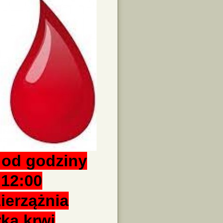
 od godziny
 12:00
ierzążnia
rka krwi