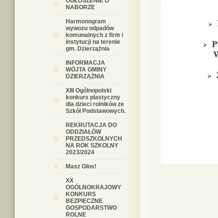
OGŁOSZENIE O
NABORZE
Harmonogram
wywozu odpadów
komunalnych z firm i
instytucji na terenie
gm. Dzierzążnia
INFORMACJA
WÓJTA GMINY
DZIERZĄŻNIA
XIII Ogólnopolski
konkurs plastyczny
dla dzieci rolników ze
Szkół Podstawowych.
REKRUTACJA DO
ODDZIAŁÓW
PRZEDSZKOLNYCH
NA ROK SZKOLNY
2023/2024
Masz Głos!
XX
OGÓLNOKRAJOWY
KONKURS
BEZPIECZNE
GOSPODARSTWO
ROLNE