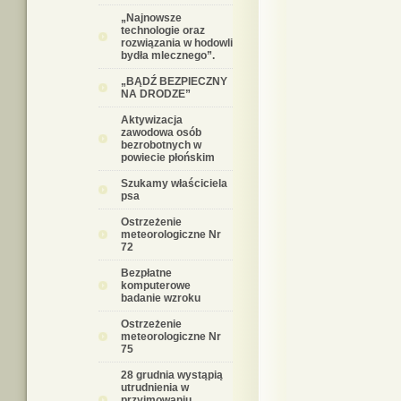
„Najnowsze
technologie oraz
rozwiązania w hodowli
bydła mlecznego”.
„BĄDŹ BEZPIECZNY
NA DRODZE”
Aktywizacja
zawodowa osób
bezrobotnych w
powiecie płońskim
Szukamy właściciela
psa
Ostrzeżenie
meteorologiczne Nr
72
Bezpłatne
komputerowe
badanie wzroku
Ostrzeżenie
meteorologiczne Nr
75
28 grudnia wystąpią
utrudnienia w
przyjmowaniu