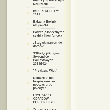
Pomocy Społecznej w
Dzierzążni
IMPULS KULTURY
2023
Bakteria Erwinia
amylovora
Podróż „Słonecznym”
szybka i komfortowa
„Stop włamaniom do
domów”
XXII edycji Programu
Stypendiów
Pomostowych
2023/2024
"Przyjazna Wieś"
Komunikat dot.
bezpieczeństwa
podczas prac
polowych
UTYLIZACJA
ODPADÓW
POROLNICZYCH
Zabrzmią syreny !!!