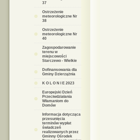
37
Ostrzeżenie
meteorologiczne Nr
38
Ostrzeżenie
meteorologiczne Nr
40
Zagospodarowanie
terenu w
miejscowości
Starczewo - Wielkie
Dofinansowania dla
Gminy Dzierzążnia
K O L O N I E 2023
Europejski Dzień
Przeciwdziałania
Włamaniom do
Domów
Informacja dotycząca
przesunięcia
terminów wypłat
świadczeń
realizowanych przez
Gminny Ośrodek