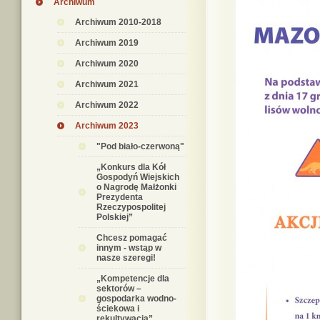
Archiwum
Archiwum 2010-2018
Archiwum 2019
Archiwum 2020
Archiwum 2021
Archiwum 2022
Archiwum 2023
"Pod biało-czerwoną"
„Konkurs dla Kół
Gospodyń Wiejskich
o Nagrodę Małżonki
Prezydenta
Rzeczypospolitej
Polskiej”
Chcesz pomagać
innym - wstąp w
nasze szeregi!
„Kompetencje dla
sektorów –
gospodarka wodno-
ściekowa i
rekultywacja”