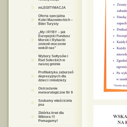
mLEGITYMACJA
Oferta specjalna
Kolei Mazowieckich –
Bilet Turysty
„My i RYBY – jak
Europejski Fundusz
Morski i Rybacki
zmienił otoczenie
wokół nas"
Wybory Sołtysów i
Rad Sołeckich w
naszej gminie
Profilaktyka zaburzeń
depresyjnych dla
dzieci i młodzieży
Ostrzeżenie
meteorologiczne Nr 9
Szukamy właściciela
psa
Zbiórka krwi dla
Wiktora !!!
Pomagamy!