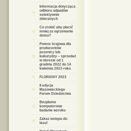
Informacja dotycząca
odbioru odpadów
selektywnie
zbieranych
Co zrobić aby płacić
mniej za ogrzewanie
domu?
Pomoc krajowa dla
producentów
pszenicy lub
kukurydzy – sprzedaż
w okresie od 1
grudnia 2022 do 14
kwietnia 2023 roku
FLORIANY 2023
II edycja
Mazowieckiego
Forum Dziedzictwa
Bezpłatne
komputerowe
badanie wzroku
Zakaz wstępu do
lasu!