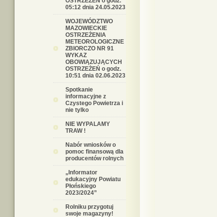
OSTRZEŻEŃ o godz.
05:12 dnia 24.05.2023
WOJEWÓDZTWO
MAZOWIECKIE
OSTRZEŻENIA
METEOROLOGICZNE
ZBIORCZO NR 91
WYKAZ
OBOWIĄZUJĄCYCH
OSTRZEŻEŃ o godz.
10:51 dnia 02.06.2023
Spotkanie
informacyjne z
Czystego Powietrza i
nie tylko
NIE WYPALAMY
TRAW !
Nabór wniosków o
pomoc finansową dla
producentów rolnych
„Informator
edukacyjny Powiatu
Płońskiego
2023/2024”
Rolniku przygotuj
swoje magazyny!