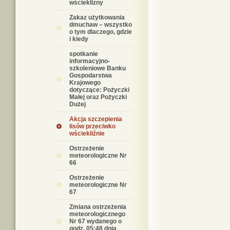
wścieklizny
Zakaz użytkowania
dmuchaw – wszystko
o tym dlaczego, gdzie
i kiedy
spotkanie
informacyjno-
szkoleniowe Banku
Gospodarstwa
Krajowego
dotyczące: Pożyczki
Małej oraz Pożyczki
Dużej
Akcja szczepienia
lisów przeciwko
wściekliźnie
Ostrzeżenie
meteorologiczne Nr
66
Ostrzeżenie
meteorologiczne Nr
67
Zmiana ostrzeżenia
meteorologicznego
Nr 67 wydanego o
godz. 05:48 dnia