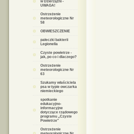
w Dzierzążni -
UWAGA!
Ostrzeżenie
meteorologiczne Nr
58
OBWIESZCZENIE
pałeczki bakterii
Legionella
Czyste powietrze -
jak, po co i dlaczego?
Ostrzeżenie
meteorologiczne Nr
63
Szukamy właściciela
psa w typie owczarka
niemieckiego
spotkanie
edukacyjno-
informacyjne
dotyczące rządowego
programu „Czyste
Powietrze"
Ostrzeżenie
meteorologiczne Nr