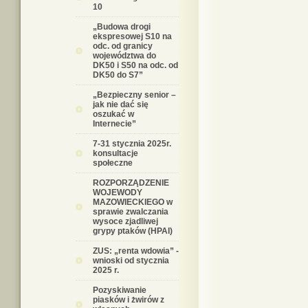
10
„Budowa drogi
ekspresowej S10 na
odc. od granicy
województwa do
DK50 i S50 na odc. od
DK50 do S7”
„Bezpieczny senior –
jak nie dać się
oszukać w
Internecie”
7-31 stycznia 2025r.
konsultacje
społeczne
ROZPORZĄDZENIE
WOJEWODY
MAZOWIECKIEGO w
sprawie zwalczania
wysoce zjadliwej
grypy ptaków (HPAI)
ZUS: „renta wdowia” -
wnioski od stycznia
2025 r.
Pozyskiwanie
piasków i żwirów z