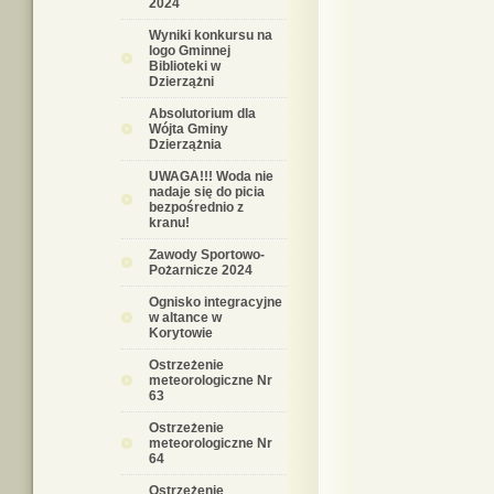
2024
Wyniki konkursu na
logo Gminnej
Biblioteki w
Dzierzążni
Absolutorium dla
Wójta Gminy
Dzierzążnia
UWAGA!!! Woda nie
nadaje się do picia
bezpośrednio z
kranu!
Zawody Sportowo-
Pożarnicze 2024
Ognisko integracyjne
w altance w
Korytowie
Ostrzeżenie
meteorologiczne Nr
63
Ostrzeżenie
meteorologiczne Nr
64
Ostrzeżenie