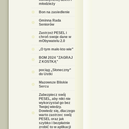
młodzieży
Bon na zasiedlenie
Gminna Rada
Seniorów
Zastrzeż PESEL i
chroń swoje dane w
mObywatelu 2.0
„O tym mało kto wie”
BOM 2024 "ZAGRAJ
Z KOSTKĄ"
pociąg „Słoneczny”
do Ustki
Mazowsze Bliskie
Sercu
Zabezpiecz swój
PESEL, aby nikt nie
wykorzystał go bez
Twojej wiedzy.
Dowiedz się, dlaczego
warto zastrzec swój
PESEL oraz jak
szybko i bezpłatnie
zrobić to w aplikacji