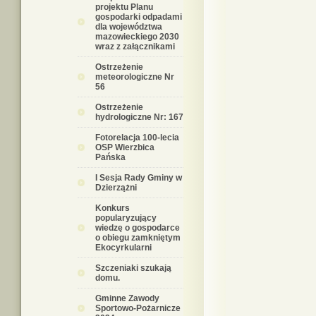
projektu Planu
gospodarki odpadami
dla województwa
mazowieckiego 2030
wraz z załącznikami
Ostrzeżenie
meteorologiczne Nr
56
Ostrzeżenie
hydrologiczne Nr: 167
Fotorelacja 100-lecia
OSP Wierzbica
Pańska
I Sesja Rady Gminy w
Dzierzążni
Konkurs
popularyzujący
wiedzę o gospodarce
o obiegu zamkniętym
Ekocyrkularni
Szczeniaki szukają
domu.
Gminne Zawody
Sportowo-Pożarnicze