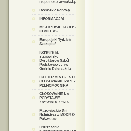
niepełnosprawnością.
Dodatek osłonowy
INFORMACJA!
MISTRZOWIE AGRO! -
KONKURS
Europejski Tydzień
Szczepień
Konkurs na
stanowisko
Dyrektorów Szkół
Podstawowych w
Gminie Dzierzążnia
I N F O R M A C J A O
GŁOSOWANIU PRZEZ
PEŁNOMOCNIKA
GŁOSOWANIE NA
PODSTAWIE
ZAŚWIADCZENIA
Mazowieckie Dni
Rolnictwa w MODR O
Poświętne
Ostrzeżenie