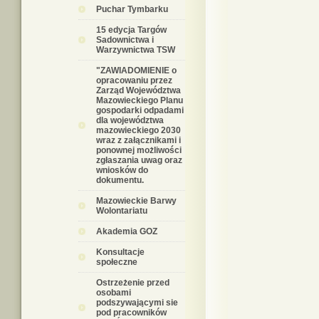
Puchar Tymbarku
15 edycja Targów
Sadownictwa i
Warzywnictwa TSW
"ZAWIADOMIENIE o
opracowaniu przez
Zarząd Województwa
Mazowieckiego Planu
gospodarki odpadami
dla województwa
mazowieckiego 2030
wraz z załącznikami i
ponownej możliwości
zgłaszania uwag oraz
wniosków do
dokumentu.
Mazowieckie Barwy
Wolontariatu
Akademia GOZ
Konsultacje
społeczne
Ostrzeżenie przed
osobami
podszywającymi sie
pod pracowników