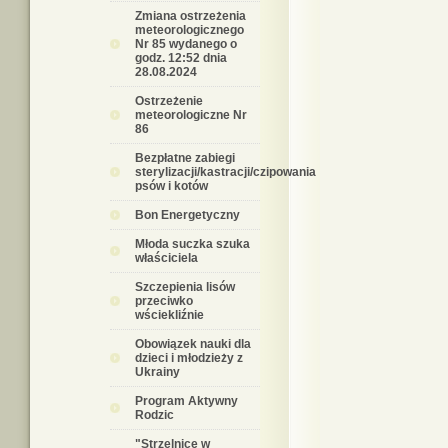
Zmiana ostrzeżenia
meteorologicznego
Nr 85 wydanego o
godz. 12:52 dnia
28.08.2024
Ostrzeżenie
meteorologiczne Nr
86
Bezpłatne zabiegi
sterylizacji/kastracji/czipowania
psów i kotów
Bon Energetyczny
Młoda suczka szuka
właściciela
Szczepienia lisów
przeciwko
wściekliźnie
Obowiązek nauki dla
dzieci i młodzieży z
Ukrainy
Program Aktywny
Rodzic
"Strzelnice w