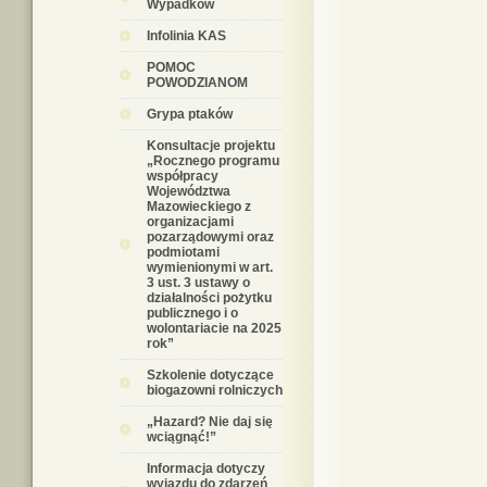
Wypadków
Infolinia KAS
POMOC
POWODZIANOM
Grypa ptaków
Konsultacje projektu
„Rocznego programu
współpracy
Województwa
Mazowieckiego z
organizacjami
pozarządowymi oraz
podmiotami
wymienionymi w art.
3 ust. 3 ustawy o
działalności pożytku
publicznego i o
wolontariacie na 2025
rok”
Szkolenie dotyczące
biogazowni rolniczych
„Hazard? Nie daj się
wciągnąć!”
Informacja dotyczy
wyjazdu do zdarzeń