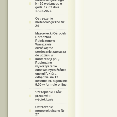
meteorologicznego
Nr 20 wydanego o
godz. 12:02 dnia
17.03.2024
Ostrzeżenie
meteorologiczne Nr
24
Mazowiecki Ośrodek
Doradztwa
Rolniczego w
Warszawie
o/Poświętne
serdecznie zaprasza
do udziału w
konferencji pn. „
Racjonalne
wykorzystanie
odnawialnych źródeł
energii”, która
odbędzie się 17
kwietnia br. o godzinie
9.00 w formule online.
Szczepienie lisów
przeciwko
wściekliźnie
Ostrzeżenie
meteorologiczne Nr
27