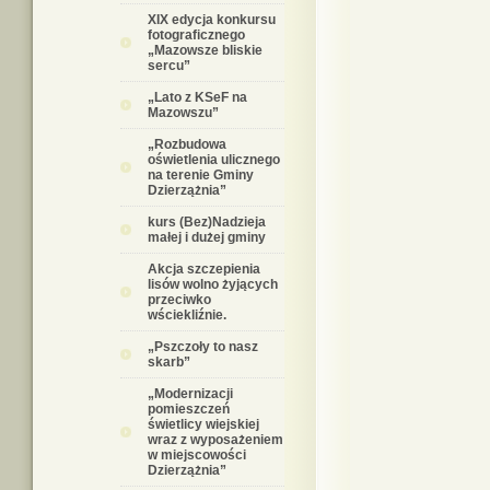
XIX edycja konkursu
fotograficznego
„Mazowsze bliskie
sercu”
„Lato z KSeF na
Mazowszu”
„Rozbudowa
oświetlenia ulicznego
na terenie Gminy
Dzierzążnia”
kurs (Bez)Nadzieja
małej i dużej gminy
Akcja szczepienia
lisów wolno żyjących
przeciwko
wściekliźnie.
„Pszczoły to nasz
skarb”
„Modernizacji
pomieszczeń
świetlicy wiejskiej
wraz z wyposażeniem
w miejscowości
Dzierzążnia”