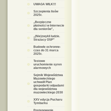
UWAGA WILK!!!
Szczepienia lisów
2025r.
„Bezpieczne
płatności w Internecie
dla seniorów",
„(Nie)zwykli ludzie.
Strażacy OSP”
Budowle ochronne-
czas do 31 marca
2025r.
Testowe
uruchomienie syren
alarmowych
Sejmik Województwa
Mazowieckiego
uchwalił Plan
gospodarki odpadami
dla województwa
mazowieckiego 2030
XXV edycja Pucharu
Tymbarku
Postępowanie