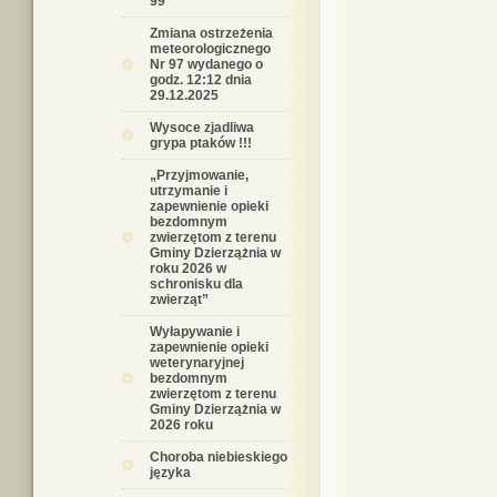
99
Zmiana ostrzeżenia
meteorologicznego
Nr 97 wydanego o
godz. 12:12 dnia
29.12.2025
Wysoce zjadliwa
grypa ptaków !!!
„Przyjmowanie,
utrzymanie i
zapewnienie opieki
bezdomnym
zwierzętom z terenu
Gminy Dzierzążnia w
roku 2026 w
schronisku dla
zwierząt”
Wyłapywanie i
zapewnienie opieki
weterynaryjnej
bezdomnym
zwierzętom z terenu
Gminy Dzierzążnia w
2026 roku
Choroba niebieskiego
języka