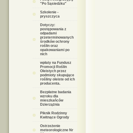
"Po Sąsiedzku"
Szkolenie -
pryszczyca
Dotyczy:
postępowania z
odpadami
przeterminowanych
środków ochrony
roślin oraz
opakowaniami po
nich
wpłaty na Fundusz
Promocji Roślin
Oleistych przez
podmioty skupujące
rośliny oleiste od ich
producenta.
Bezpłatne badania
wzroku dla
mieszkańców
Dzierzążnia
Piknik Rodzinny
Kwitnące Ogrody
Ostrzeżenie
meteorologiczne Nr