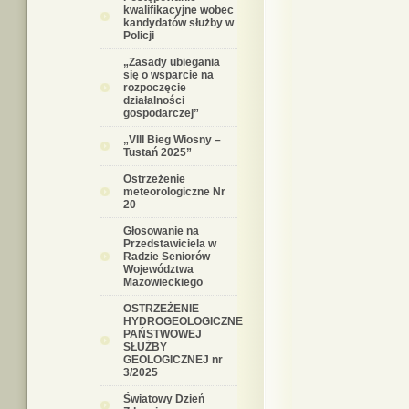
kwalifikacyjne wobec
kandydatów służby w
Policji
„Zasady ubiegania
się o wsparcie na
rozpoczęcie
działalności
gospodarczej”
„VIII Bieg Wiosny –
Tustań 2025”
Ostrzeżenie
meteorologiczne Nr
20
Głosowanie na
Przedstawiciela w
Radzie Seniorów
Województwa
Mazowieckiego
OSTRZEŻENIE
HYDROGEOLOGICZNE
PAŃSTWOWEJ
SŁUŻBY
GEOLOGICZNEJ nr
3/2025
Światowy Dzień