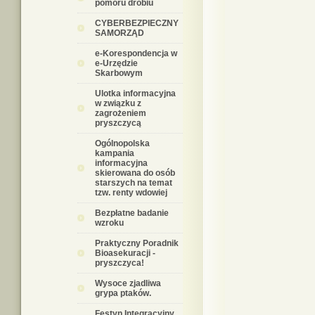
pomoru drobiu
CYBERBEZPIECZNY
SAMORZĄD
e-Korespondencja w
e-Urzędzie
Skarbowym
Ulotka informacyjna
w związku z
zagrożeniem
pryszczycą
Ogólnopolska
kampania
informacyjna
skierowana do osób
starszych na temat
tzw. renty wdowiej
Bezpłatne badanie
wzroku
Praktyczny Poradnik
Bioasekuracji -
pryszczyca!
Wysoce zjadliwa
grypa ptaków.
Festyn Integracyjny