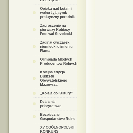
Dzierzążnia
Opieka nad kotami
wolno żyjącymi:
praktyczny poradnik
Zaproszenie na
pierwszy Kobiecy
Festiwal Strzelecki
Zaginął owczarek
niemiecki o imieniu
Flama
Olimpiada Młodych
Producentów Rolnych
Kolejna edycja
Budżetu
Obywatelskiego
Mazowsza
„Koleją do Kultury”
Działania
priorytetowe
Bezpieczne
Gospodarstwo Rolne
XV OGÓLNOPOLSKI
KONKURS