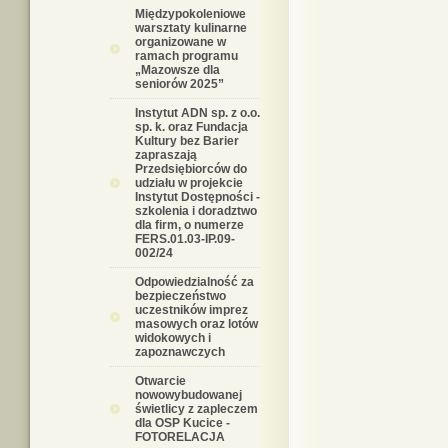
Międzypokoleniowe
warsztaty kulinarne
organizowane w
ramach programu
„Mazowsze dla
seniorów 2025”
Instytut ADN sp. z o.o.
sp. k. oraz Fundacja
Kultury bez Barier
zapraszają
Przedsiębiorców do
udziału w projekcie
Instytut Dostępności -
szkolenia i doradztwo
dla firm, o numerze
FERS.01.03-IP.09-
002/24
Odpowiedzialność za
bezpieczeństwo
uczestników imprez
masowych oraz lotów
widokowych i
zapoznawczych
Otwarcie
nowowybudowanej
świetlicy z zapleczem
dla OSP Kucice -
FOTORELACJA