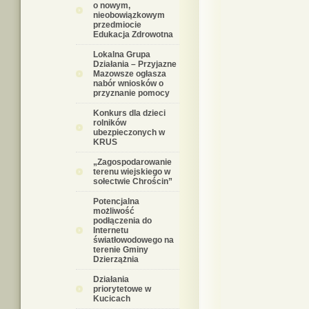
o nowym,
nieobowiązkowym
przedmiocie
Edukacja Zdrowotna
Lokalna Grupa
Działania – Przyjazne
Mazowsze ogłasza
nabór wniosków o
przyznanie pomocy
Konkurs dla dzieci
rolników
ubezpieczonych w
KRUS
„Zagospodarowanie
terenu wiejskiego w
sołectwie Chrościn”
Potencjalna
możliwość
podłączenia do
Internetu
światłowodowego na
terenie Gminy
Dzierzążnia
Działania
priorytetowe w
Kucicach