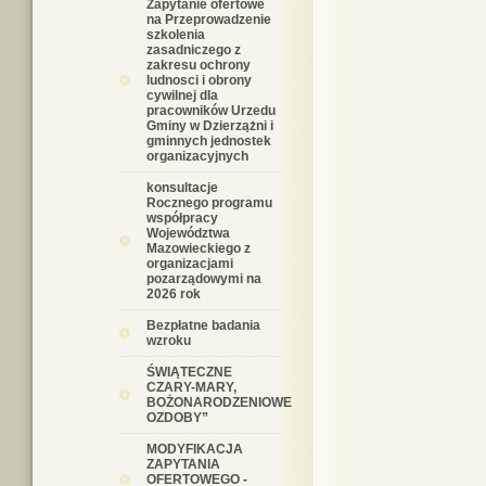
Zapytanie ofertowe
na Przeprowadzenie
szkolenia
zasadniczego z
zakresu ochrony
ludnosci i obrony
cywilnej dla
pracowników Urzedu
Gminy w Dzierzążni i
gminnych jednostek
organizacyjnych
konsultacje
Rocznego programu
współpracy
Województwa
Mazowieckiego z
organizacjami
pozarządowymi na
2026 rok
Bezpłatne badania
wzroku
ŚWIĄTECZNE
CZARY-MARY,
BOŻONARODZENIOWE
OZDOBY”
MODYFIKACJA
ZAPYTANIA
OFERTOWEGO -