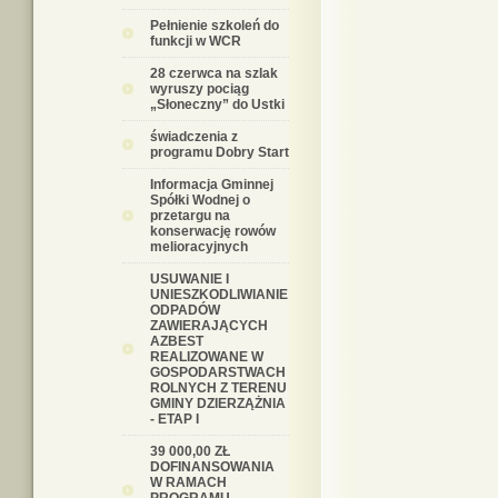
Pełnienie szkoleń do
funkcji w WCR
28 czerwca na szlak
wyruszy pociąg
„Słoneczny” do Ustki
świadczenia z
programu Dobry Start
Informacja Gminnej
Spółki Wodnej o
przetargu na
konserwację rowów
melioracyjnych
USUWANIE I
UNIESZKODLIWIANIE
ODPADÓW
ZAWIERAJĄCYCH
AZBEST
REALIZOWANE W
GOSPODARSTWACH
ROLNYCH Z TERENU
GMINY DZIERZĄŻNIA
- ETAP I
39 000,00 ZŁ
DOFINANSOWANIA
W RAMACH