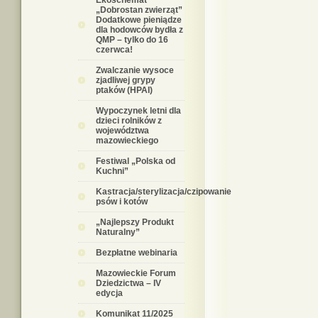
Ekoschemat
„Dobrostan zwierząt”
Dodatkowe pieniądze
dla hodowców bydła z
QMP – tylko do 16
czerwca!
Zwalczanie wysoce
zjadliwej grypy
ptaków (HPAI)
Wypoczynek letni dla
dzieci rolników z
województwa
mazowieckiego
Festiwal „Polska od
Kuchni”
Kastracja/sterylizacja/czipowanie
psów i kotów
„Najlepszy Produkt
Naturalny”
Bezpłatne webinaria
Mazowieckie Forum
Dziedzictwa – IV
edycja
Komunikat 11/2025